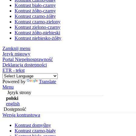
Kontrast biało-czarny
Kontrast żółto-czarny
Kontrast czarno-żółty
Kontrast czarno-zielony
Kontrast zielono-czarny
Kontrast żółto-niebieski
Kontrast niebiesko-żółty
Zamknij menu
Język migowy
Portal Niepełnosprawność
Deklaracja dostępności
ETR - tekst
Powered by
Translate
Menu
Język strony
polski
english
Dostępność
Wersja kontrastowa
Kontrast domyślny
Kontrast czarno-biały