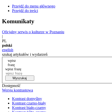
Przejdź do menu głównego
Przejdź do treści
Komunikaty
Oficjalny serwis o kulturze w Poznaniu
|
PL
polski
english
szukaj artykułów i wydarzeń
wpisz
frazę
wpisz frazę
Wyszukaj
Dostępność
Wersja kontrastowa
Kontrast domyślny
Kontrast czarno-biały
Kontrast biało-czarny