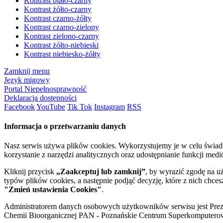
Kontrast biało-czarny
Kontrast żółto-czarny
Kontrast czarno-żółty
Kontrast czarno-zielony
Kontrast zielono-czarny
Kontrast żółto-niebieski
Kontrast niebiesko-żółty
Zamknij menu
Język migowy
Portal Niepełnosprawność
Deklaracja dostępności
Facebook
YouTube
Tik Tok
Instagram
RSS
Informacja o przetwarzaniu danych
Nasz serwis używa plików cookies. Wykorzystujemy je w celu świa
korzystanie z narzędzi analitycznych oraz udostępnianie funkcji me
Kliknij przycisk
„Zaakceptuj lub zamknij”
, by wyrazić zgodę na u
typów plików cookies, a następnie podjąć decyzję, które z nich chce
"Zmień ustawienia Cookies"
.
Administratorem danych osobowych użytkowników serwisu jest Prezyd
Chemii Bioorganicznej PAN - Poznańskie Centrum Superkomputerow