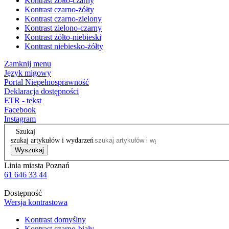
Kontrast żółto-czarny
Kontrast czarno-żółty
Kontrast czarno-zielony
Kontrast zielono-czarny
Kontrast żółto-niebieski
Kontrast niebiesko-żółty
Zamknij menu
Język migowy
Portal Niepełnosprawność
Deklaracja dostępności
ETR - tekst
Facebook
Instagram
Szukaj
szukaj artykułów i wydarzeń
Wyszukaj
Linia miasta Poznań
61 646 33 44
Dostępność
Wersja kontrastowa
Kontrast domyślny
Kontrast czarno-biały