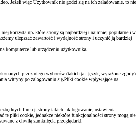
eo. Jeżeli więc Użytkownik nie godzi się na ich załadowanie, to nie
niej korzysta np. które strony są najbardziej i najmniej popularne i w
żemy ulepszać zawartość i wydajność strony i uczynić ją bardziej
 na komputerze lub urządzeniu użytkownika.
dokonanych przez niego wyborów (takich jak język, wyrażone zgody)
wania witryny po zalogowaniu się.Pliki cookie wpływające na
ezbędnych funkcji strony takich jak logowanie, ustawienia
 te pliki cookie, jednakże niektóre funkcjonalności strony mogą nie
suwane z chwilą zamknięcia przeglądarki.