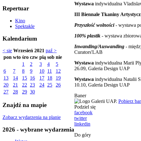
Wystawa
indywidualna Vladislav
Repertuar
III Biennale Tkaniny Artystycz
Kino
Przyszłość wolności
- wystawa po
Spektakle
100% plastik
- wystawa zbiorowa,
Kalendarium
Inwanding/Auswanding
- międz
< sie
Wrzesień 2021
paź >
Curators'LAB
pon
wto
śro
czw
pią
sob
nie
Wystawa
indywidualna Marii Ply
1
2
3
4
5
26.09, Galeria Design UAP
6
7
8
9
10
11
12
13
14
15
16
17
18
19
Wystawa
indywidualna Natalii S
10.10, Galeria Design UAP
20
21
22
23
24
25
26
27
28
29
30
Baner
Pobierz ba
Znajdź na mapie
Podziel się
facebook
Zobacz wydarzenia na planie
twitter
linkedin
2026 - wybrane wydarzenia
Do góry