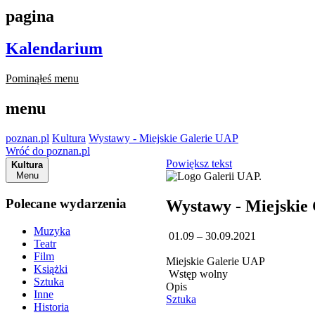
pagina
Kalendarium
Pominąłeś menu
menu
poznan.pl
Kultura
Wystawy - Miejskie Galerie UAP
Wróć do poznan.pl
Powiększ tekst
Kultura
Menu
Polecane wydarzenia
Wystawy - Miejskie
Muzyka
01.09 – 30.09.2021
Teatr
Film
Miejskie Galerie UAP
Książki
Wstęp wolny
Sztuka
Opis
Inne
Sztuka
Historia