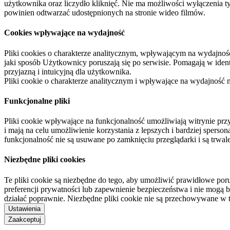
użytkownika oraz liczydło kliknięć. Nie ma możliwości wyłączenia t
powinien odtwarzać udostępnionych na stronie wideo filmów.
Cookies wpływające na wydajność
Pliki cookies o charakterze analitycznym, wpływającym na wydajność zb
jaki sposób Użytkownicy poruszają się po serwisie. Pomagają w ide
przyjazną i intuicyjną dla użytkownika.
Pliki cookie o charakterze analitycznym i wpływające na wydajność
Funkcjonalne pliki
Pliki cookie wpływające na funkcjonalność umożliwiają witrynie p
i mają na celu umożliwienie korzystania z lepszych i bardziej sperso
funkcjonalność nie są usuwane po zamknięciu przeglądarki i są trw
Niezbędne pliki cookies
Te pliki cookie są niezbędne do tego, aby umożliwić prawidłowe poru
preferencji prywatności lub zapewnienie bezpieczeństwa i nie mogą b
działać poprawnie. Niezbędne pliki cookie nie są przechowywane w 
Ustawienia
Zaakceptuj