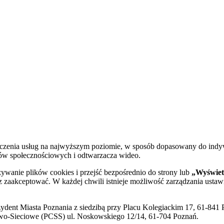
dczenia usług na najwyższym poziomie, w sposób dopasowany do indy
diów społecznościowych i odtwarzacza wideo.
żywanie plików cookies i przejść bezpośrednio do strony lub
„Wyświetl
sz zaakceptować. W każdej chwili istnieje możliwość zarządzania ustaw
ent Miasta Poznania z siedzibą przy Placu Kolegiackim 17, 61-841 P
o-Sieciowe (PCSS) ul. Noskowskiego 12/14, 61-704 Poznań.