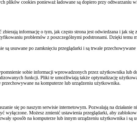
ych plików cookies ponieważ ładowane są dopiero przy odtwarzaniu wid
ierają informację o tym, jak często strona jest odwiedzana i jak się z 
ntyfikowaniu problemów z poszczególnymi podstronami. Dzięki temu mo
 nie są usuwane po zamknięciu przeglądarki i są trwale przechowywane
rzypomnienie sobie informacji wprowadzonych przez użytkownika lub 
nalizowanych funkcji. Pliki te umożliwiają także optymalizację użytko
ale przechowywane na komputerze lub urządzeniu użytkownika.
szanie się po naszym serwisie internetowym. Pozwalają na działanie ni
yć wyłączone. Możesz zmienić ustawienia przeglądarki, aby zablokować
trwały sposób na komputerze lub innym urządzeniu użytkownika i są u