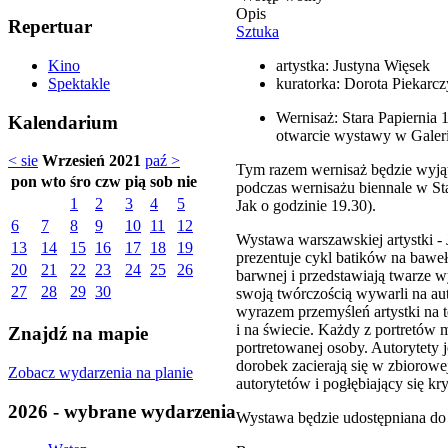
Opis
Repertuar
Sztuka
artystka: Justyna Więsek
Kino
kuratorka: Dorota Piekarc
Spektakle
Wernisaż: Stara Papiernia 
Kalendarium
otwarcie wystawy w Galeri
< sie
Wrzesień 2021
paź >
Tym razem wernisaż będzie wyją
pon
wto
śro
czw
pią
sob
nie
podczas wernisażu biennale w Sta
1
2
3
4
5
Jak o godzinie 19.30).
6
7
8
9
10
11
12
Wystawa warszawskiej artystki -
13
14
15
16
17
18
19
prezentuje cykl batików na bawe
20
21
22
23
24
25
26
barwnej i przedstawiają twarze wył
27
28
29
30
swoją twórczością wywarli na aut
wyrazem przemyśleń artystki na 
i na świecie. Każdy z portretów 
Znajdź na mapie
portretowanej osoby. Autorytety 
dorobek zacierają się w zbiorowej
Zobacz wydarzenia na planie
autorytetów i pogłębiający się kr
2026 - wybrane wydarzenia
Wystawa będzie udostępniana do 