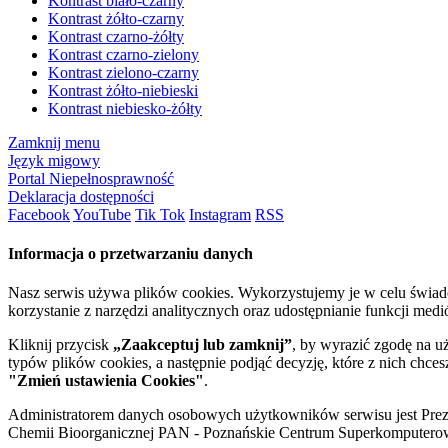
Kontrast biało-czarny
Kontrast żółto-czarny
Kontrast czarno-żółty
Kontrast czarno-zielony
Kontrast zielono-czarny
Kontrast żółto-niebieski
Kontrast niebiesko-żółty
Zamknij menu
Język migowy
Portal Niepełnosprawność
Deklaracja dostępności
Facebook
YouTube
Tik Tok
Instagram
RSS
Informacja o przetwarzaniu danych
Nasz serwis używa plików cookies. Wykorzystujemy je w celu świa
korzystanie z narzędzi analitycznych oraz udostępnianie funkcji me
Kliknij przycisk
„Zaakceptuj lub zamknij”
, by wyrazić zgodę na u
typów plików cookies, a następnie podjąć decyzję, które z nich chce
"Zmień ustawienia Cookies"
.
Administratorem danych osobowych użytkowników serwisu jest Prezyd
Chemii Bioorganicznej PAN - Poznańskie Centrum Superkomputerow