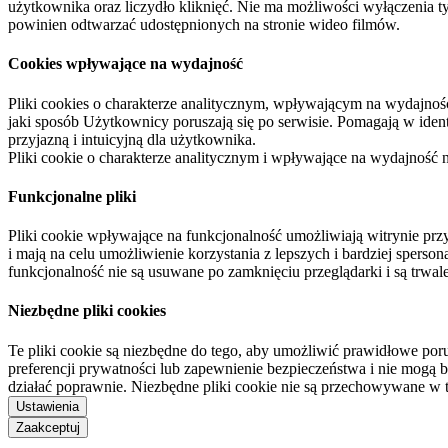
użytkownika oraz liczydło kliknięć. Nie ma możliwości wyłączenia t
powinien odtwarzać udostępnionych na stronie wideo filmów.
Cookies wpływające na wydajność
Pliki cookies o charakterze analitycznym, wpływającym na wydajność zb
jaki sposób Użytkownicy poruszają się po serwisie. Pomagają w ide
przyjazną i intuicyjną dla użytkownika.
Pliki cookie o charakterze analitycznym i wpływające na wydajność
Funkcjonalne pliki
Pliki cookie wpływające na funkcjonalność umożliwiają witrynie p
i mają na celu umożliwienie korzystania z lepszych i bardziej sperso
funkcjonalność nie są usuwane po zamknięciu przeglądarki i są trw
Niezbędne pliki cookies
Te pliki cookie są niezbędne do tego, aby umożliwić prawidłowe poru
preferencji prywatności lub zapewnienie bezpieczeństwa i nie mogą b
działać poprawnie. Niezbędne pliki cookie nie są przechowywane w 
Ustawienia
Zaakceptuj