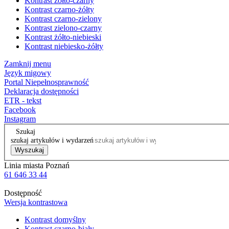
Kontrast żółto-czarny
Kontrast czarno-żółty
Kontrast czarno-zielony
Kontrast zielono-czarny
Kontrast żółto-niebieski
Kontrast niebiesko-żółty
Zamknij menu
Język migowy
Portal Niepełnosprawność
Deklaracja dostępności
ETR - tekst
Facebook
Instagram
Szukaj
szukaj artykułów i wydarzeń
Wyszukaj
Linia miasta Poznań
61 646 33 44
Dostępność
Wersja kontrastowa
Kontrast domyślny
Kontrast czarno-biały