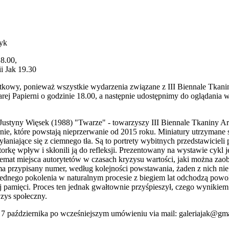
zyk
18.00,
i Jak 19.30
tkowy, ponieważ wszystkie wydarzenia związane z III Biennale Tkani
rej Papierni o godzinie 18.00, a następnie udostępnimy do oglądania 
 Justyny Więsek (1988) "Twarze" - towarzyszy III Biennale Tkaniny Ar
łnie, które powstają nieprzerwanie od 2015 roku. Miniatury utrzymane
aniające się z ciemnego tła. Są to portrety wybitnych przedstawicieli po
orkę wpływ i skłonili ją do refleksji. Prezentowany na wystawie cykl j
temat miejsca autorytetów w czasach kryzysu wartości, jaki można za
ma przypisany numer, według kolejności powstawania, żaden z nich ni
jednego pokolenia w naturalnym procesie z biegiem lat odchodzą powol
 pamięci. Proces ten jednak gwałtownie przyśpieszył, czego wynikiem w
yzys społeczny.
7 października po wcześniejszym umówieniu via mail: galeriajak@gma