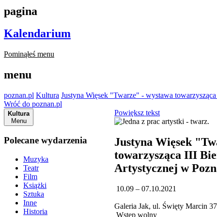
pagina
Kalendarium
Pominąłeś menu
menu
poznan.pl
Kultura
Justyna Więsek "Twarze" - wystawa towarzysząca 
Wróć do poznan.pl
Powiększ tekst
Kultura
Menu
Polecane wydarzenia
Justyna Więsek "Tw
towarzysząca III Bi
Muzyka
Artystycznej w Pozn
Teatr
Film
Książki
10.09 – 07.10.2021
Sztuka
Inne
Galeria Jak, ul. Święty Marcin 3
Historia
Wstęp wolny