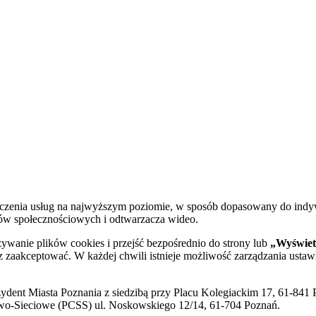
dczenia usług na najwyższym poziomie, w sposób dopasowany do indy
diów społecznościowych i odtwarzacza wideo.
żywanie plików cookies i przejść bezpośrednio do strony lub
„Wyświetl
sz zaakceptować. W każdej chwili istnieje możliwość zarządzania ustaw
ent Miasta Poznania z siedzibą przy Placu Kolegiackim 17, 61-841 P
o-Sieciowe (PCSS) ul. Noskowskiego 12/14, 61-704 Poznań.