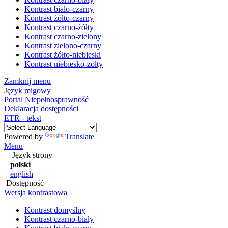
Kontrast biało-czarny
Kontrast żółto-czarny
Kontrast czarno-żółty
Kontrast czarno-zielony
Kontrast zielono-czarny
Kontrast żółto-niebieski
Kontrast niebiesko-żółty
Zamknij menu
Język migowy
Portal Niepełnosprawność
Deklaracja dostępności
ETR - tekst
Powered by
Translate
Menu
Język strony
polski
english
Dostępność
Wersja kontrastowa
Kontrast domyślny
Kontrast czarno-biały