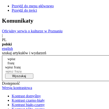
Przejdź do menu głównego
Przejdź do treści
Komunikaty
Oficjalny serwis o kulturze w Poznaniu
|
PL
polski
english
szukaj artykułów i wydarzeń
wpisz
frazę
wpisz frazę
Wyszukaj
Dostępność
Wersja kontrastowa
Kontrast domyślny
Kontrast czarno-biały
Kontrast biało-czarny