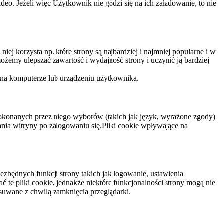
eo. Jeżeli więc Użytkownik nie godzi się na ich załadowanie, to nie
niej korzysta np. które strony są najbardziej i najmniej popularne i w
żemy ulepszać zawartość i wydajność strony i uczynić ją bardziej
 na komputerze lub urządzeniu użytkownika.
dokonanych przez niego wyborów (takich jak język, wyrażone zgody)
wania witryny po zalogowaniu się.Pliki cookie wpływające na
ezbędnych funkcji strony takich jak logowanie, ustawienia
 te pliki cookie, jednakże niektóre funkcjonalności strony mogą nie
suwane z chwilą zamknięcia przeglądarki.