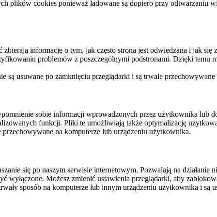
ych plików cookies ponieważ ładowane są dopiero przy odtwarzaniu wid
ierają informację o tym, jak często strona jest odwiedzana i jak się z 
ntyfikowaniu problemów z poszczególnymi podstronami. Dzięki temu mo
 nie są usuwane po zamknięciu przeglądarki i są trwale przechowywane
rzypomnienie sobie informacji wprowadzonych przez użytkownika lub 
nalizowanych funkcji. Pliki te umożliwiają także optymalizację użytko
ale przechowywane na komputerze lub urządzeniu użytkownika.
szanie się po naszym serwisie internetowym. Pozwalają na działanie ni
yć wyłączone. Możesz zmienić ustawienia przeglądarki, aby zablokować
trwały sposób na komputerze lub innym urządzeniu użytkownika i są u