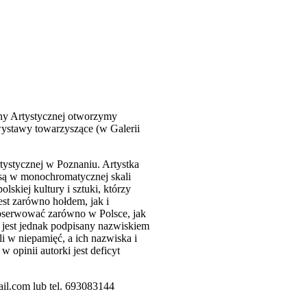
ny Artystycznej otworzymy
wystawy towarzyszące (w Galerii
tystycznej w Poznaniu. Artystka
 są w monochromatycznej skali
lskiej kultury i sztuki, którzy
est zarówno hołdem, jak i
obserwować zarówno w Polsce, jak
e jest jednak podpisany nazwiskiem
i w niepamięć, a ich nazwiska i
 opinii autorki jest deficyt
il.com lub tel. 693083144