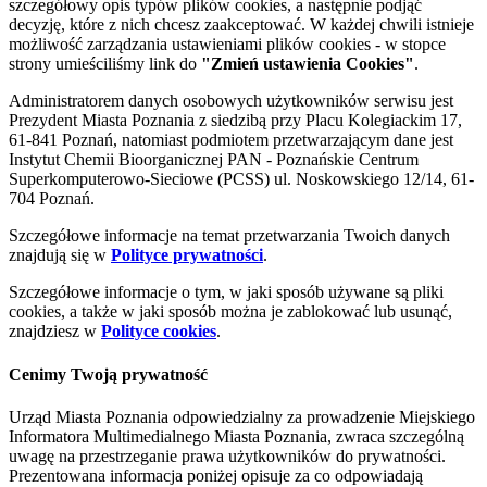
szczegółowy opis typów plików cookies, a następnie podjąć
decyzję, które z nich chcesz zaakceptować. W każdej chwili istnieje
możliwość zarządzania ustawieniami plików cookies - w stopce
strony umieściliśmy link do
"Zmień ustawienia Cookies"
.
Administratorem danych osobowych użytkowników serwisu jest
Prezydent Miasta Poznania z siedzibą przy Placu Kolegiackim 17,
61-841 Poznań, natomiast podmiotem przetwarzającym dane jest
Instytut Chemii Bioorganicznej PAN - Poznańskie Centrum
Superkomputerowo-Sieciowe (PCSS) ul. Noskowskiego 12/14, 61-
704 Poznań.
Szczegółowe informacje na temat przetwarzania Twoich danych
znajdują się w
Polityce prywatności
.
Szczegółowe informacje o tym, w jaki sposób używane są pliki
cookies, a także w jaki sposób można je zablokować lub usunąć,
znajdziesz w
Polityce cookies
.
Cenimy Twoją prywatność
Urząd Miasta Poznania odpowiedzialny za prowadzenie Miejskiego
Informatora Multimedialnego Miasta Poznania, zwraca szczególną
uwagę na przestrzeganie prawa użytkowników do prywatności.
Prezentowana informacja poniżej opisuje za co odpowiadają