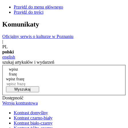
Przejdź do menu głównego
Przejdź do treści
Komunikaty
Oficjalny serwis o kulturze w Poznaniu
|
PL
polski
english
szukaj artykułów i wydarzeń
wpisz
frazę
wpisz frazę
Wyszukaj
Dostępność
Wersja kontrastowa
Kontrast domyślny
Kontrast czarno-biały
Kontrast biało-czarny