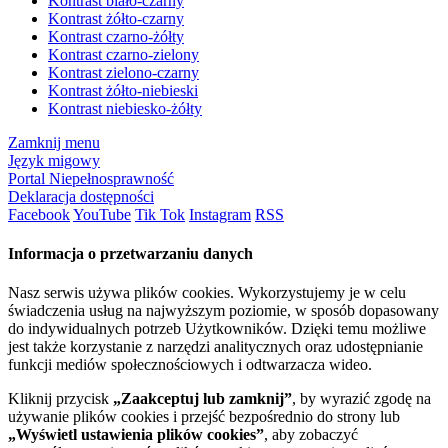
Kontrast biało-czarny
Kontrast żółto-czarny
Kontrast czarno-żółty
Kontrast czarno-zielony
Kontrast zielono-czarny
Kontrast żółto-niebieski
Kontrast niebiesko-żółty
Zamknij menu
Język migowy
Portal Niepełnosprawność
Deklaracja dostępności
Facebook
YouTube
Tik Tok
Instagram
RSS
Informacja o przetwarzaniu danych
Nasz serwis używa plików cookies. Wykorzystujemy je w celu
świadczenia usług na najwyższym poziomie, w sposób dopasowany
do indywidualnych potrzeb Użytkowników. Dzięki temu możliwe
jest także korzystanie z narzędzi analitycznych oraz udostępnianie
funkcji mediów społecznościowych i odtwarzacza wideo.
Kliknij przycisk
„Zaakceptuj lub zamknij”
, by wyrazić zgodę na
używanie plików cookies i przejść bezpośrednio do strony lub
„Wyświetl ustawienia plików cookies”
, aby zobaczyć