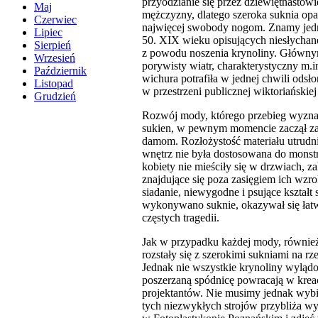
przyodzianie się przez dziewiętnastow
Maj
mężczyzny, dlatego szeroka suknia opa
Czerwiec
najwięcej swobody nogom. Znamy jedn
Lipiec
50. XIX wieku opisujących niesłychan
Sierpień
z powodu noszenia krynoliny. Główn
Wrzesień
porywisty wiatr, charakterystyczny m.i
Październik
wichura potrafiła w jednej chwili odsł
Listopad
w przestrzeni publicznej wiktoriańskiej
Grudzień
Rozwój mody, którego przebieg wyznac
sukien, w pewnym momencie zaczął za
damom. Rozłożystość materiału utrudnia
wnętrz nie była dostosowana do monst
kobiety nie mieściły się w drzwiach, za
znajdujące się poza zasięgiem ich wz
siadanie, niewygodne i psujące kształt s
wykonywano suknie, okazywał się łat
częstych tragedii.
Jak w przypadku każdej mody, również
rozstały się z szerokimi sukniami na rz
Jednak nie wszystkie krynoliny wyląd
poszerzaną spódnicę powracają w kre
projektantów. Nie musimy jednak wybie
tych niezwykłych strojów przybliża wys