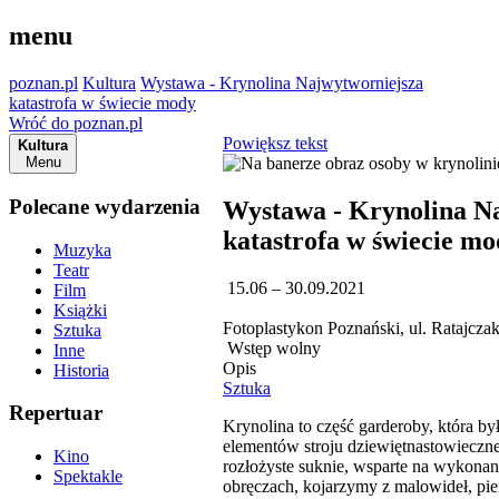
menu
poznan.pl
Kultura
Wystawa - Krynolina Najwytworniejsza
katastrofa w świecie mody
Wróć do poznan.pl
Powiększ tekst
Kultura
Menu
Polecane wydarzenia
Wystawa - Krynolina N
katastrofa w świecie m
Muzyka
Teatr
15.06 – 30.09.2021
Film
Książki
Fotoplastykon Poznański, ul. Ratajcza
Sztuka
Wstęp wolny
Inne
Opis
Historia
Sztuka
Repertuar
Krynolina to część garderoby, która b
elementów stroju dziewiętnastowieczn
Kino
rozłożyste suknie, wsparte na wykonan
Spektakle
obręczach, kojarzymy z malowideł, pie