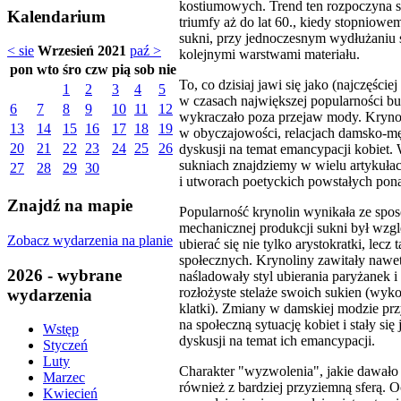
kostiumowych. Trend ten rozpoczyna si
Kalendarium
triumfy aż do lat 60., kiedy stopniowe
sukni, przy jednoczesnym wydłużaniu s
< sie
Wrzesień 2021
paź >
kolejnymi warstwami materiału.
pon
wto
śro
czw
pią
sob
nie
To, co dzisiaj jawi się jako (najczęści
1
2
3
4
5
w czasach największej popularności bu
6
7
8
9
10
11
12
wykraczało poza przejaw mody. Krynol
13
14
15
16
17
18
19
w obyczajowości, relacjach damsko-mę
20
21
22
23
24
25
26
dyskusji na temat emancypacji kobiet.
sukniach znajdziemy w wielu artykuła
27
28
29
30
i utworach poetyckich powstałych pon
Znajdź na mapie
Popularność krynolin wynikała ze spo
mechanicznej produkcji sukni był wzgl
Zobacz wydarzenia na planie
ubierać się nie tylko arystokratki, lecz
społecznych. Krynoliny zawitały nawet
2026 - wybrane
naśladowały styl ubierania paryżanek 
rozłożyste stelaże swoich sukien (wyko
wydarzenia
klatki). Zmiany w damskiej modzie prz
na społeczną sytuację kobiet i stały s
Wstęp
dyskusji na temat ich emancypacji.
Styczeń
Luty
Charakter "wyzwolenia", jakie dawało 
Marzec
również z bardziej przyziemną sferą. 
Kwiecień