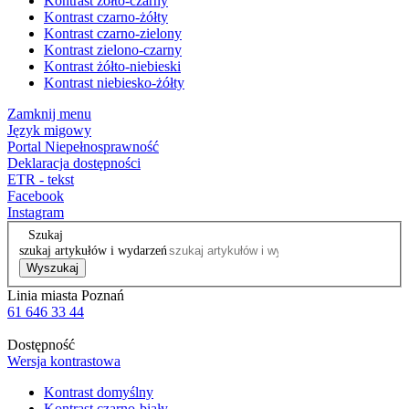
Kontrast żółto-czarny
Kontrast czarno-żółty
Kontrast czarno-zielony
Kontrast zielono-czarny
Kontrast żółto-niebieski
Kontrast niebiesko-żółty
Zamknij menu
Język migowy
Portal Niepełnosprawność
Deklaracja dostępności
ETR - tekst
Facebook
Instagram
Szukaj
szukaj artykułów i wydarzeń
Wyszukaj
Linia miasta Poznań
61 646 33 44
Dostępność
Wersja kontrastowa
Kontrast domyślny
Kontrast czarno-biały