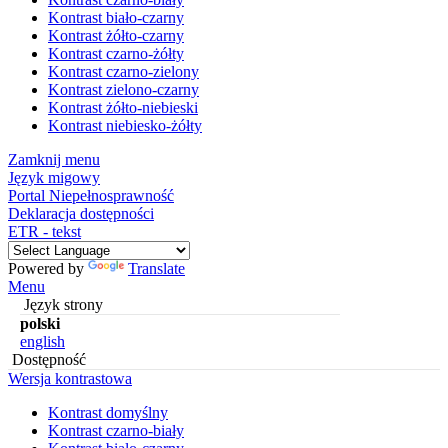
Kontrast biało-czarny
Kontrast żółto-czarny
Kontrast czarno-żółty
Kontrast czarno-zielony
Kontrast zielono-czarny
Kontrast żółto-niebieski
Kontrast niebiesko-żółty
Zamknij menu
Język migowy
Portal Niepełnosprawność
Deklaracja dostępności
ETR - tekst
Powered by
Translate
Menu
Język strony
polski
english
Dostępność
Wersja kontrastowa
Kontrast domyślny
Kontrast czarno-biały