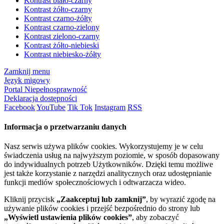
Kontrast biało-czarny
Kontrast żółto-czarny
Kontrast czarno-żółty
Kontrast czarno-zielony
Kontrast zielono-czarny
Kontrast żółto-niebieski
Kontrast niebiesko-żółty
Zamknij menu
Język migowy
Portal Niepełnosprawność
Deklaracja dostępności
Facebook
YouTube
Tik Tok
Instagram
RSS
Informacja o przetwarzaniu danych
Nasz serwis używa plików cookies. Wykorzystujemy je w celu
świadczenia usług na najwyższym poziomie, w sposób dopasowany
do indywidualnych potrzeb Użytkowników. Dzięki temu możliwe
jest także korzystanie z narzędzi analitycznych oraz udostępnianie
funkcji mediów społecznościowych i odtwarzacza wideo.
Kliknij przycisk
„Zaakceptuj lub zamknij”
, by wyrazić zgodę na
używanie plików cookies i przejść bezpośrednio do strony lub
„Wyświetl ustawienia plików cookies”
, aby zobaczyć