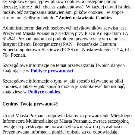
szczegółowy opis typów plików cookies, a następnie podjąć
decyzję, które z nich chcesz zaakceptować. W każdej chwili istnieje
możliwość zarządzania ustawieniami plików cookies - w stopce
strony umieściliśmy link do
"Zmień ustawienia Cookies"
.
Administratorem danych osobowych użytkowników serwisu jest
Prezydent Miasta Poznania z siedzibą przy Placu Kolegiackim 17,
61-841 Poznań, natomiast podmiotem przetwarzającym dane jest
Instytut Chemii Bioorganicznej PAN - Poznańskie Centrum
Superkomputerowo-Sieciowe (PCSS) ul. Noskowskiego 12/14, 61-
704 Poznań.
Szczegółowe informacje na temat przetwarzania Twoich danych
znajdują się w
Polityce prywatności
.
Szczegółowe informacje o tym, w jaki sposób używane są pliki
cookies, a także w jaki sposób można je zablokować lub usunąć,
znajdziesz w
Polityce cookies
.
Cenimy Twoją prywatność
Urząd Miasta Poznania odpowiedzialny za prowadzenie Miejskiego
Informatora Multimedialnego Miasta Poznania, zwraca szczególną
uwagę na przestrzeganie prawa użytkowników do prywatności.
Prezentowana informacja poniżej opisuje za co odpowiadają