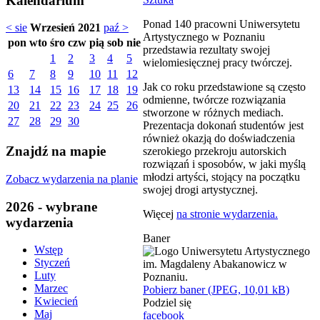
Kalendarium
Ponad 140 pracowni Uniwersytetu
< sie
Wrzesień 2021
paź >
Artystycznego w Poznaniu
pon
wto
śro
czw
pią
sob
nie
przedstawia rezultaty swojej
1
2
3
4
5
wielomiesięcznej pracy twórczej.
6
7
8
9
10
11
12
Jak co roku przedstawione są często
13
14
15
16
17
18
19
odmienne, twórcze rozwiązania
20
21
22
23
24
25
26
stworzone w różnych mediach.
27
28
29
30
Prezentacja dokonań studentów jest
również okazją do doświadczenia
Znajdź na mapie
szerokiego przekroju autorskich
rozwiązań i sposobów, w jaki myślą
młodzi artyści, stojący na początku
Zobacz wydarzenia na planie
swojej drogi artystycznej.
2026 - wybrane
Więcej
na stronie wydarzenia.
wydarzenia
Baner
Wstęp
Styczeń
Luty
Marzec
Pobierz baner (JPEG, 10,01 kB)
Kwiecień
Podziel się
Maj
facebook