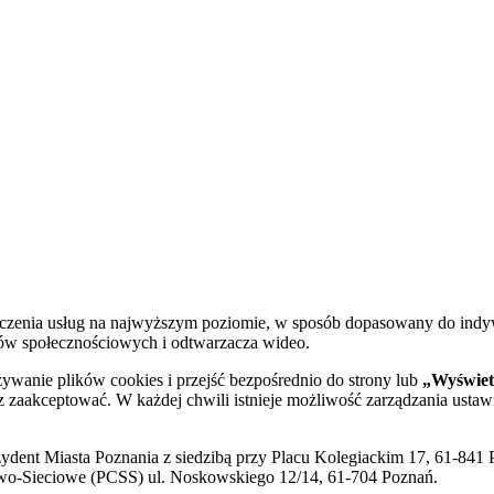
dczenia usług na najwyższym poziomie, w sposób dopasowany do indy
diów społecznościowych i odtwarzacza wideo.
żywanie plików cookies i przejść bezpośrednio do strony lub
„Wyświetl
sz zaakceptować. W każdej chwili istnieje możliwość zarządzania ustaw
ent Miasta Poznania z siedzibą przy Placu Kolegiackim 17, 61-841 P
o-Sieciowe (PCSS) ul. Noskowskiego 12/14, 61-704 Poznań.