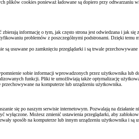
ych plików cookies ponieważ ładowane są dopiero przy odtwarzaniu wid
ierają informację o tym, jak często strona jest odwiedzana i jak się z 
ntyfikowaniu problemów z poszczególnymi podstronami. Dzięki temu mo
 nie są usuwane po zamknięciu przeglądarki i są trwale przechowywane
rzypomnienie sobie informacji wprowadzonych przez użytkownika lub 
nalizowanych funkcji. Pliki te umożliwiają także optymalizację użytko
ale przechowywane na komputerze lub urządzeniu użytkownika.
szanie się po naszym serwisie internetowym. Pozwalają na działanie ni
yć wyłączone. Możesz zmienić ustawienia przeglądarki, aby zablokować
trwały sposób na komputerze lub innym urządzeniu użytkownika i są u