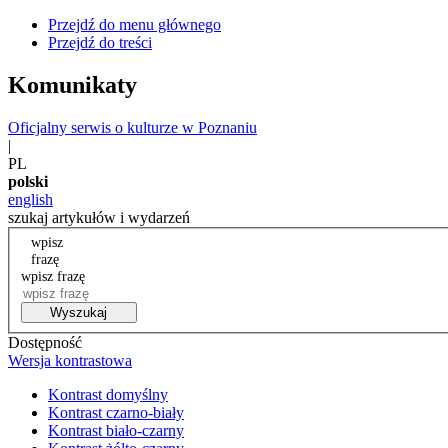
Przejdź do menu głównego
Przejdź do treści
Komunikaty
Oficjalny serwis o kulturze w Poznaniu
|
PL
polski
english
szukaj artykułów i wydarzeń
wpisz
frazę
wpisz frazę
Wyszukaj
Dostępność
Wersja kontrastowa
Kontrast domyślny
Kontrast czarno-biały
Kontrast biało-czarny