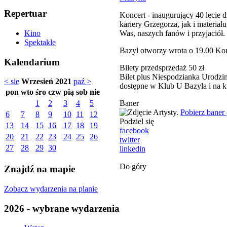
Repertuar
Koncert - inaugurujący 40 lecie 
kariery Grzegorza, jak i mat
Was, naszych fanów i przyjació
Kino
Spektakle
Bazyl otworzy wrota o 19.00 Kon
Kalendarium
Bilety przedsprzedaż 50 zł
Bilet plus Niespodzianka Urodzi
< sie
Wrzesień 2021
paź >
dostępne w Klub U Bazyla i na k
pon
wto
śro
czw
pią
sob
nie
Baner
1
2
3
4
5
Pobierz baner
6
7
8
9
10
11
12
Podziel się
13
14
15
16
17
18
19
facebook
20
21
22
23
24
25
26
twitter
27
28
29
30
linkedin
Do góry
Znajdź na mapie
Zobacz wydarzenia na planie
2026 - wybrane wydarzenia