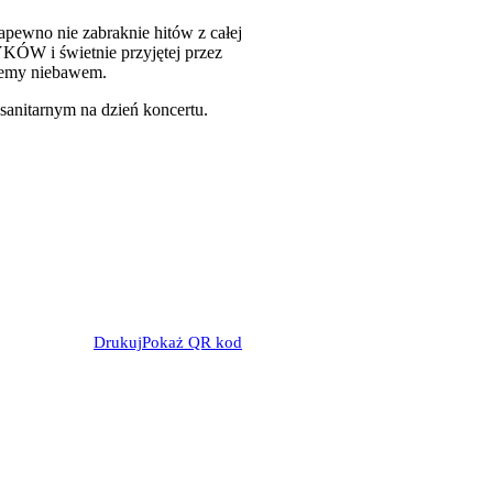
apewno nie zabraknie hitów z całej
W i świetnie przyjętej przez
ujemy niebawem.
sanitarnym na dzień koncertu.
Drukuj
Pokaż QR kod