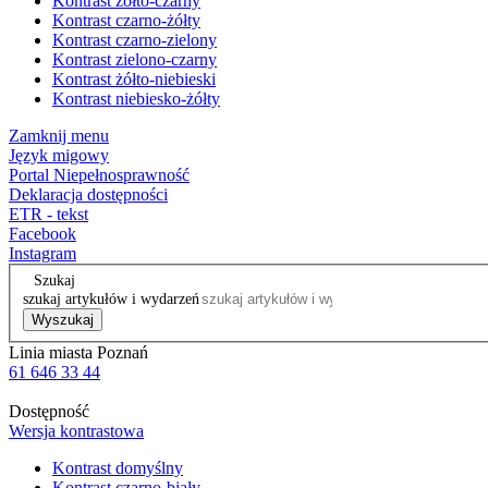
Kontrast żółto-czarny
Kontrast czarno-żółty
Kontrast czarno-zielony
Kontrast zielono-czarny
Kontrast żółto-niebieski
Kontrast niebiesko-żółty
Zamknij menu
Język migowy
Portal Niepełnosprawność
Deklaracja dostępności
ETR - tekst
Facebook
Instagram
Szukaj
szukaj artykułów i wydarzeń
Wyszukaj
Linia miasta Poznań
61 646 33 44
Dostępność
Wersja kontrastowa
Kontrast domyślny
Kontrast czarno-biały