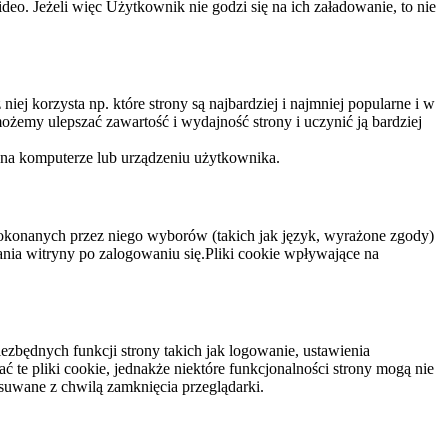
eo. Jeżeli więc Użytkownik nie godzi się na ich załadowanie, to nie
niej korzysta np. które strony są najbardziej i najmniej popularne i w
żemy ulepszać zawartość i wydajność strony i uczynić ją bardziej
 na komputerze lub urządzeniu użytkownika.
dokonanych przez niego wyborów (takich jak język, wyrażone zgody)
wania witryny po zalogowaniu się.Pliki cookie wpływające na
ezbędnych funkcji strony takich jak logowanie, ustawienia
 te pliki cookie, jednakże niektóre funkcjonalności strony mogą nie
suwane z chwilą zamknięcia przeglądarki.