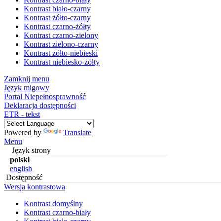
Kontrast biało-czarny
Kontrast żółto-czarny
Kontrast czarno-żółty
Kontrast czarno-zielony
Kontrast zielono-czarny
Kontrast żółto-niebieski
Kontrast niebiesko-żółty
Zamknij menu
Język migowy
Portal Niepełnosprawność
Deklaracja dostępności
ETR - tekst
Powered by
Translate
Menu
Język strony
polski
english
Dostępność
Wersja kontrastowa
Kontrast domyślny
Kontrast czarno-biały