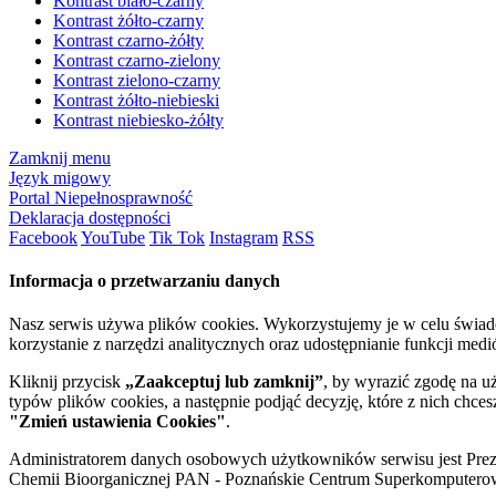
Kontrast biało-czarny
Kontrast żółto-czarny
Kontrast czarno-żółty
Kontrast czarno-zielony
Kontrast zielono-czarny
Kontrast żółto-niebieski
Kontrast niebiesko-żółty
Zamknij menu
Język migowy
Portal Niepełnosprawność
Deklaracja dostępności
Facebook
YouTube
Tik Tok
Instagram
RSS
Informacja o przetwarzaniu danych
Nasz serwis używa plików cookies. Wykorzystujemy je w celu świa
korzystanie z narzędzi analitycznych oraz udostępnianie funkcji me
Kliknij przycisk
„Zaakceptuj lub zamknij”
, by wyrazić zgodę na u
typów plików cookies, a następnie podjąć decyzję, które z nich chce
"Zmień ustawienia Cookies"
.
Administratorem danych osobowych użytkowników serwisu jest Prezyd
Chemii Bioorganicznej PAN - Poznańskie Centrum Superkomputerow