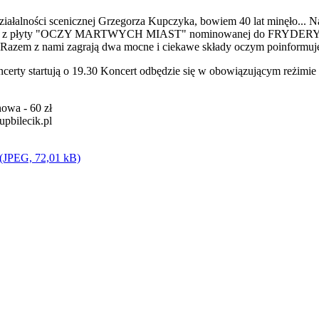
działalności scenicznej Grzegorza Kupczyka, bowiem 40 lat minęło... N
eriału z płyty "OCZY MARTWYCH MIAST" nominowanej do FRYDERYKÓ
ł. Razem z nami zagrają dwa mocne i ciekawe składy oczym poinform
certy startują o 19.30 Koncert odbędzie się w obowiązującym reżimie 
nowa - 60 zł
upbilecik.pl
 (JPEG, 72,01 kB)