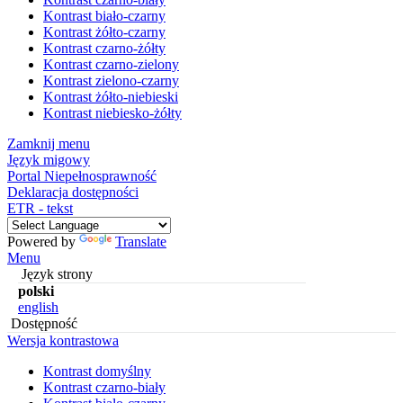
Kontrast biało-czarny
Kontrast żółto-czarny
Kontrast czarno-żółty
Kontrast czarno-zielony
Kontrast zielono-czarny
Kontrast żółto-niebieski
Kontrast niebiesko-żółty
Zamknij menu
Język migowy
Portal Niepełnosprawność
Deklaracja dostępności
ETR - tekst
Powered by
Translate
Menu
Język strony
polski
english
Dostępność
Wersja kontrastowa
Kontrast domyślny
Kontrast czarno-biały