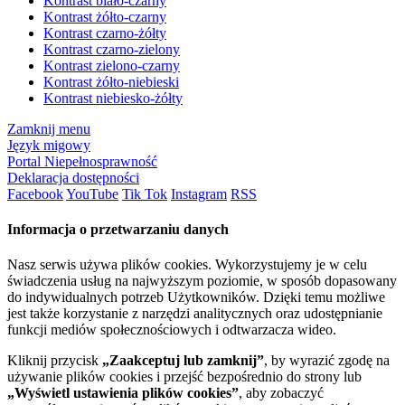
Kontrast biało-czarny
Kontrast żółto-czarny
Kontrast czarno-żółty
Kontrast czarno-zielony
Kontrast zielono-czarny
Kontrast żółto-niebieski
Kontrast niebiesko-żółty
Zamknij menu
Język migowy
Portal Niepełnosprawność
Deklaracja dostępności
Facebook
YouTube
Tik Tok
Instagram
RSS
Informacja o przetwarzaniu danych
Nasz serwis używa plików cookies. Wykorzystujemy je w celu
świadczenia usług na najwyższym poziomie, w sposób dopasowany
do indywidualnych potrzeb Użytkowników. Dzięki temu możliwe
jest także korzystanie z narzędzi analitycznych oraz udostępnianie
funkcji mediów społecznościowych i odtwarzacza wideo.
Kliknij przycisk
„Zaakceptuj lub zamknij”
, by wyrazić zgodę na
używanie plików cookies i przejść bezpośrednio do strony lub
„Wyświetl ustawienia plików cookies”
, aby zobaczyć