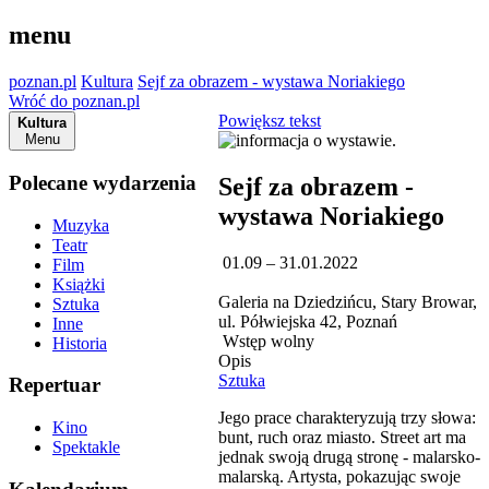
menu
poznan.pl
Kultura
Sejf za obrazem - wystawa Noriakiego
Wróć do poznan.pl
Powiększ tekst
Kultura
Menu
Polecane wydarzenia
Sejf za obrazem -
wystawa Noriakiego
Muzyka
Teatr
01.09 – 31.01.2022
Film
Książki
Galeria na Dziedzińcu, Stary Browar,
Sztuka
ul. Półwiejska 42, Poznań
Inne
Wstęp wolny
Historia
Opis
Sztuka
Repertuar
Jego prace charakteryzują trzy słowa:
Kino
bunt, ruch oraz miasto. Street art ma
Spektakle
jednak swoją drugą stronę - malarsko-
malarską. Artysta, pokazując swoje