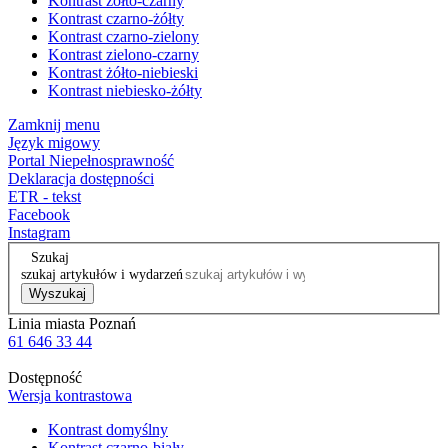
Kontrast żółto-czarny
Kontrast czarno-żółty
Kontrast czarno-zielony
Kontrast zielono-czarny
Kontrast żółto-niebieski
Kontrast niebiesko-żółty
Zamknij menu
Język migowy
Portal Niepełnosprawność
Deklaracja dostępności
ETR - tekst
Facebook
Instagram
Szukaj
szukaj artykułów i wydarzeń
Wyszukaj
Linia miasta Poznań
61 646 33 44
Dostępność
Wersja kontrastowa
Kontrast domyślny
Kontrast czarno-biały