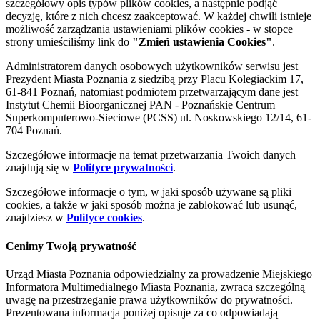
szczegółowy opis typów plików cookies, a następnie podjąć
decyzję, które z nich chcesz zaakceptować. W każdej chwili istnieje
możliwość zarządzania ustawieniami plików cookies - w stopce
strony umieściliśmy link do
"Zmień ustawienia Cookies"
.
Administratorem danych osobowych użytkowników serwisu jest
Prezydent Miasta Poznania z siedzibą przy Placu Kolegiackim 17,
61-841 Poznań, natomiast podmiotem przetwarzającym dane jest
Instytut Chemii Bioorganicznej PAN - Poznańskie Centrum
Superkomputerowo-Sieciowe (PCSS) ul. Noskowskiego 12/14, 61-
704 Poznań.
Szczegółowe informacje na temat przetwarzania Twoich danych
znajdują się w
Polityce prywatności
.
Szczegółowe informacje o tym, w jaki sposób używane są pliki
cookies, a także w jaki sposób można je zablokować lub usunąć,
znajdziesz w
Polityce cookies
.
Cenimy Twoją prywatność
Urząd Miasta Poznania odpowiedzialny za prowadzenie Miejskiego
Informatora Multimedialnego Miasta Poznania, zwraca szczególną
uwagę na przestrzeganie prawa użytkowników do prywatności.
Prezentowana informacja poniżej opisuje za co odpowiadają