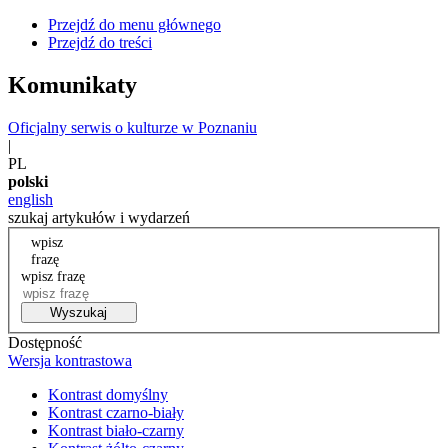
Przejdź do menu głównego
Przejdź do treści
Komunikaty
Oficjalny serwis o kulturze w Poznaniu
|
PL
polski
english
szukaj artykułów i wydarzeń
wpisz
frazę
wpisz frazę
Wyszukaj
Dostępność
Wersja kontrastowa
Kontrast domyślny
Kontrast czarno-biały
Kontrast biało-czarny