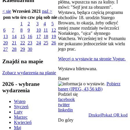
Kalendarium
płótna, wpuszcza nas za kulisy. I
mówi: "Sejf jest za obrazem".​
< sie
Wrzesień 2021
paź >
Wystawa, będąca częścią programu
pon
wto
śro
czw
pią
sob
nie
obchodów 18. urodzin Starego
Browaru, to okazja, żeby odkryć
1
2
3
4
5
mniej znane rozdziały twórczości
6
7
8
9
10
11
12
Noriakiego, "ojca" słynnego
13
14
15
16
17
18
19
Watchera. Wcześniej też w Poznaniu
20
21
22
23
24
25
26
nie pokazano jednocześnie tak wielu
jego prac.
27
28
29
30
Więcej o wystawie na stronie Vogue.
Znajdź na mapie
Wystawa biletowana.
Zobacz wydarzenia na planie
Baner
2026 - wybrane
Pobierz
baner (JPEG, 43,56 kB)
wydarzenia
Podziel się
facebook
Wstęp
twitter
Styczeń
linkedin
Luty
Drukuj
Pokaż QR kod
Marzec
Do góry
Kwiecień
Maj