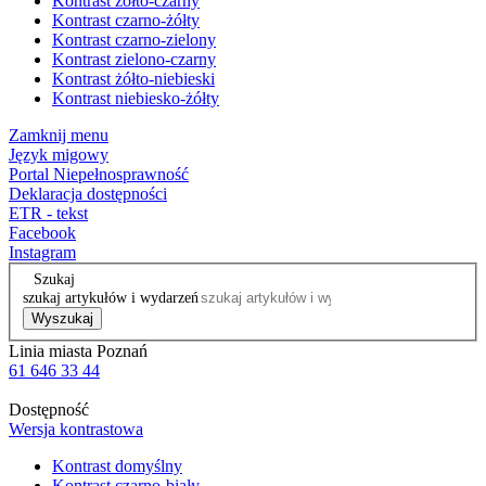
Kontrast żółto-czarny
Kontrast czarno-żółty
Kontrast czarno-zielony
Kontrast zielono-czarny
Kontrast żółto-niebieski
Kontrast niebiesko-żółty
Zamknij menu
Język migowy
Portal Niepełnosprawność
Deklaracja dostępności
ETR - tekst
Facebook
Instagram
Szukaj
szukaj artykułów i wydarzeń
Wyszukaj
Linia miasta Poznań
61 646 33 44
Dostępność
Wersja kontrastowa
Kontrast domyślny
Kontrast czarno-biały