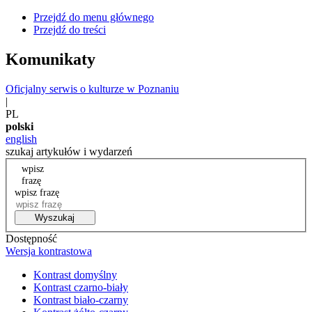
Przejdź do menu głównego
Przejdź do treści
Komunikaty
Oficjalny serwis o kulturze w Poznaniu
|
PL
polski
english
szukaj artykułów i wydarzeń
wpisz
frazę
wpisz frazę
Wyszukaj
Dostępność
Wersja kontrastowa
Kontrast domyślny
Kontrast czarno-biały
Kontrast biało-czarny