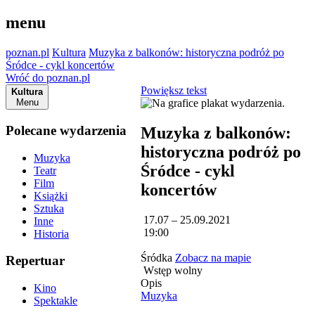
menu
poznan.pl
Kultura
Muzyka z balkonów: historyczna podróż po
Śródce - cykl koncertów
Wróć do poznan.pl
Powiększ tekst
Kultura
Menu
Polecane wydarzenia
Muzyka z balkonów:
historyczna podróż po
Muzyka
Śródce - cykl
Teatr
Film
koncertów
Książki
Sztuka
17.07 – 25.09.2021
Inne
19:00
Historia
Śródka
Zobacz na mapie
Repertuar
Wstęp wolny
Opis
Kino
Muzyka
Spektakle