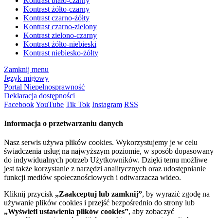
Kontrast biało-czarny
Kontrast żółto-czarny
Kontrast czarno-żółty
Kontrast czarno-zielony
Kontrast zielono-czarny
Kontrast żółto-niebieski
Kontrast niebiesko-żółty
Zamknij menu
Język migowy
Portal Niepełnosprawność
Deklaracja dostępności
Facebook
YouTube
Tik Tok
Instagram
RSS
Informacja o przetwarzaniu danych
Nasz serwis używa plików cookies. Wykorzystujemy je w celu
świadczenia usług na najwyższym poziomie, w sposób dopasowany
do indywidualnych potrzeb Użytkowników. Dzięki temu możliwe
jest także korzystanie z narzędzi analitycznych oraz udostępnianie
funkcji mediów społecznościowych i odtwarzacza wideo.
Kliknij przycisk
„Zaakceptuj lub zamknij”
, by wyrazić zgodę na
używanie plików cookies i przejść bezpośrednio do strony lub
„Wyświetl ustawienia plików cookies”
, aby zobaczyć