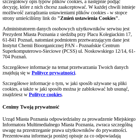
szczegółowy opis typów plików cookies, a następnie podjąć
decyzję, które z nich chcesz zaakceptować. W każdej chwili istnieje
możliwość zarządzania ustawieniami plików cookies - w stopce
strony umieściliśmy link do
"Zmień ustawienia Cookies"
.
Administratorem danych osobowych użytkowników serwisu jest
Prezydent Miasta Poznania z siedzibą przy Placu Kolegiackim 17,
61-841 Poznań, natomiast podmiotem przetwarzającym dane jest
Instytut Chemii Bioorganicznej PAN - Poznańskie Centrum
Superkomputerowo-Sieciowe (PCSS) ul. Noskowskiego 12/14, 61-
704 Poznań.
Szczegółowe informacje na temat przetwarzania Twoich danych
znajdują się w
Polityce prywatności
.
Szczegółowe informacje o tym, w jaki sposób używane są pliki
cookies, a także w jaki sposób można je zablokować lub usunąć,
znajdziesz w
Polityce cookies
.
Cenimy Twoją prywatność
Urząd Miasta Poznania odpowiedzialny za prowadzenie Miejskiego
Informatora Multimedialnego Miasta Poznania, zwraca szczególną
uwagę na przestrzeganie prawa użytkowników do prywatności.
Prezentowana informacja poniżej opisuje za co odpowiadają