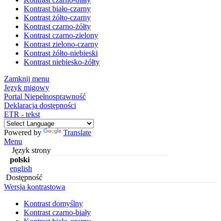
Kontrast biało-czarny
Kontrast żółto-czarny
Kontrast czarno-żółty
Kontrast czarno-zielony
Kontrast zielono-czarny
Kontrast żółto-niebieski
Kontrast niebiesko-żółty
Zamknij menu
Język migowy
Portal Niepełnosprawność
Deklaracja dostępności
ETR - tekst
Powered by
Translate
Menu
Język strony
polski
english
Dostępność
Wersja kontrastowa
Kontrast domyślny
Kontrast czarno-biały