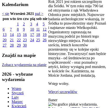
Rok 2021 jest rokiem szczególnym
Kalendarium
dla Śródki. W tym roku mija 790 lat
od otrzymania z rąk Władysława
< sie
Wrzesień 2021
paź >
Odonica praw miejskich. Najnowsze
pon
wto
śro
czw
pią
sob
nie
badania archeologiczne wskazują, że
Śródka to prawobrzeżny stary Poznań
1
2
3
4
5
i najstarsze miasto Wielkopolski.
6
7
8
9
10
11
12
Organizatorzy zapraszają na
13
14
15
16
17
18
19
muzyczną podróż po historii tego
20
21
22
23
24
25
26
niezwykłego miejsca. Podczas
sześciu, letnich koncertów
27
28
29
30
przeniesiemy się w kolejne epoki
historyczne. Towarzyszyć nam będzie
Znajdź na mapie
muzyka - od średniowiecza po
współczesność - oraz poznańscy
Zobacz wydarzenia na planie
artyści, którzy wystąpią pod muralem,
w kościele św. Kazimierza, na
2026 - wybrane
Moście Jordana, pod instalacją.
wydarzenia
Wstęp wolny.
Wstęp
Więcej szczegółów
Styczeń
Luty
Baner
Marzec
Kwiecień