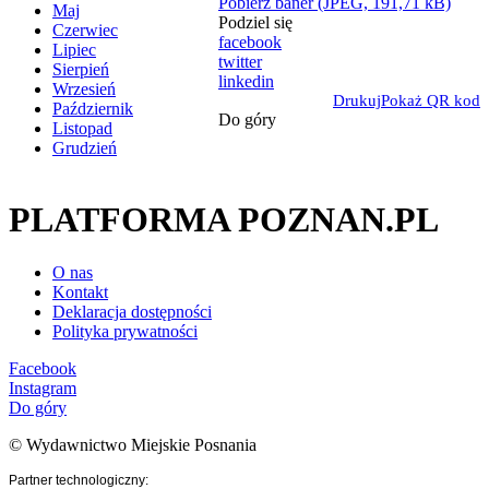
Pobierz baner (JPEG, 191,71 kB)
Maj
Podziel się
Czerwiec
facebook
Lipiec
twitter
Sierpień
linkedin
Wrzesień
Drukuj
Pokaż QR kod
Październik
Do góry
Listopad
Grudzień
PLATFORMA POZNAN.PL
O nas
Kontakt
Deklaracja dostępności
Polityka prywatności
Facebook
Instagram
Do góry
© Wydawnictwo Miejskie Posnania
Partner technologiczny: