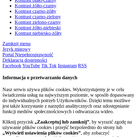
Kontrast biało-czarny
Kontrast żółto-czarny
Kontrast czarno-żółty
Kontrast czarno-zielony
Kontrast zielono-czarny
Kontrast żółto-niebieski
Kontrast niebiesko-żółty
Zamknij menu
Język migowy
Portal Niepełnosprawność
Deklaracja dostępności
Facebook
YouTube
Tik Tok
Instagram
RSS
Informacja o przetwarzaniu danych
Nasz serwis używa plików cookies. Wykorzystujemy je w celu
świadczenia usług na najwyższym poziomie, w sposób dopasowany
do indywidualnych potrzeb Użytkowników. Dzięki temu możliwe
jest także korzystanie z narzędzi analitycznych oraz udostępnianie
funkcji mediów społecznościowych i odtwarzacza wideo.
Kliknij przycisk
„Zaakceptuj lub zamknij”
, by wyrazić zgodę na
używanie plików cookies i przejść bezpośrednio do strony lub
„Wyświetl ustawienia plików cookies”
, aby zobaczyć