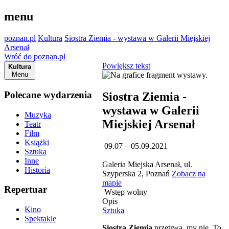
menu
poznan.pl
Kultura
Siostra Ziemia - wystawa w Galerii Miejskiej
Arsenał
Wróć do poznan.pl
Powiększ tekst
Kultura
Menu
Polecane wydarzenia
Siostra Ziemia -
wystawa w Galerii
Muzyka
Miejskiej Arsenał
Teatr
Film
Książki
09.07 – 05.09.2021
Sztuka
Inne
Galeria Miejska Arsenał, ul.
Historia
Szyperska 2, Poznań
Zobacz na
mapie
Repertuar
Wstęp wolny
Opis
Kino
Sztuka
Spektakle
Siostra Ziemia
przetrwa, my nie. To