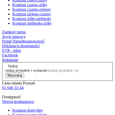
Kontrast żółto-czarny
Kontrast czarno-żółty
Kontrast czarno-zielony
Kontrast zielono-czarny
Kontrast żółto-niebieski
Kontrast niebiesko-żółty
Zamknij menu
Język migowy
Portal Niepełnosprawność
Deklaracja dostępności
ETR - tekst
Facebook
Instagram
Szukaj
szukaj artykułów i wydarzeń
Wyszukaj
Linia miasta Poznań
61 646 33 44
Dostępność
Wersja kontrastowa
Kontrast domyślny
Kontrast czarno-biały