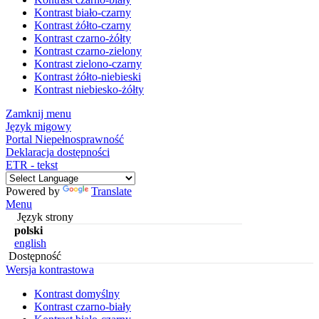
Kontrast biało-czarny
Kontrast żółto-czarny
Kontrast czarno-żółty
Kontrast czarno-zielony
Kontrast zielono-czarny
Kontrast żółto-niebieski
Kontrast niebiesko-żółty
Zamknij menu
Język migowy
Portal Niepełnosprawność
Deklaracja dostępności
ETR - tekst
Powered by
Translate
Menu
Język strony
polski
english
Dostępność
Wersja kontrastowa
Kontrast domyślny
Kontrast czarno-biały