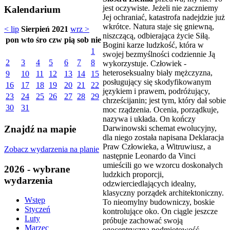
jest oczywiste. Jeżeli nie zaczniemy
Kalendarium
Jej ochraniać, katastrofa nadejdzie już
wkrótce. Natura staje się gniewną,
< lip
Sierpień 2021
wrz >
niszczącą, odbierająca życie Siłą.
pon
wto
śro
czw
pią
sob
nie
Bogini karze ludzkość, która w
1
swojej bezmyślności codziennie Ją
2
3
4
5
6
7
8
wykorzystuje. Człowiek -
heteroseksualny biały mężczyzna,
9
10
11
12
13
14
15
posługujący się skodyfikowanym
16
17
18
19
20
21
22
językiem i prawem, podróżujący,
23
24
25
26
27
28
29
chrześcijanin; jest tym, który dał sobie
30
31
moc rządzenia. Ocenia, porządkuje,
nazywa i układa. On kończy
Darwinowski schemat ewolucyjny,
Znajdź na mapie
dla niego została napisana Deklaracja
Praw Człowieka, a Witruwiusz, a
Zobacz wydarzenia na planie
następnie Leonardo da Vinci
umieścili go we wzorcu doskonałych
2026 - wybrane
ludzkich proporcji,
wydarzenia
odzwierciedlających idealny,
klasyczny porządek architektoniczny.
Wstęp
To nieomylny budowniczy, boskie
Styczeń
kontrolujące oko. On ciągle jeszcze
Luty
próbuje zachować swoją
Marzec
egocentryczną podmiotowość,