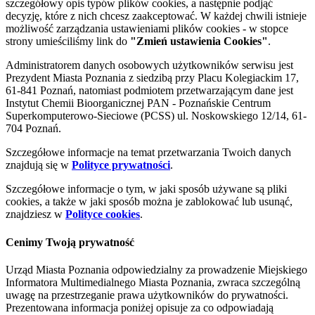
szczegółowy opis typów plików cookies, a następnie podjąć
decyzję, które z nich chcesz zaakceptować. W każdej chwili istnieje
możliwość zarządzania ustawieniami plików cookies - w stopce
strony umieściliśmy link do
"Zmień ustawienia Cookies"
.
Administratorem danych osobowych użytkowników serwisu jest
Prezydent Miasta Poznania z siedzibą przy Placu Kolegiackim 17,
61-841 Poznań, natomiast podmiotem przetwarzającym dane jest
Instytut Chemii Bioorganicznej PAN - Poznańskie Centrum
Superkomputerowo-Sieciowe (PCSS) ul. Noskowskiego 12/14, 61-
704 Poznań.
Szczegółowe informacje na temat przetwarzania Twoich danych
znajdują się w
Polityce prywatności
.
Szczegółowe informacje o tym, w jaki sposób używane są pliki
cookies, a także w jaki sposób można je zablokować lub usunąć,
znajdziesz w
Polityce cookies
.
Cenimy Twoją prywatność
Urząd Miasta Poznania odpowiedzialny za prowadzenie Miejskiego
Informatora Multimedialnego Miasta Poznania, zwraca szczególną
uwagę na przestrzeganie prawa użytkowników do prywatności.
Prezentowana informacja poniżej opisuje za co odpowiadają