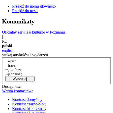
Przejdź do menu głównego
Przejdź do treści
Komunikaty
Oficjalny serwis o kulturze w Poznaniu
|
PL
polski
english
szukaj artykułów i wydarzeń
wpisz
frazę
wpisz frazę
Wyszukaj
Dostępność
Wersja kontrastowa
Kontrast domyślny
Kontrast czarno-biały
Kontrast biało-czarny