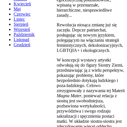
Kwiecień
wpisaną w przestarzałe,
Maj
hierarchiczne, niesprawiedliwe
Czerwiec
zasady...
Lipiec
Sierpień
Rewolucja niosąca zmianę już się
Wrzesień
zaczęła. Depcze patriarchat,
Październik
posługując się nowym językiem,
Listopad
polegającym na włączaniu strategii
Grudzień
feministycznych, dekolonizacyjnych,
LGBTQIA+ i ekologicznych.
W koncepcji wystawy artystki
odwołują się do figury Siostry Ziemi,
przedstawiając ją z wielu perspektyw,
pokazując problemy, które
bezpośrednio dotykają ludzkiego i
poza-ludzkiego. Celowo
zrezygnowały z nazywania tej Materii
Magna Mater
, ponieważ relacja z
siostrą jest swobodniejsza,
pozbawiona wertykalności,
przywództwa i swego rodzaju
sakralizacji i spęcznienia postaci
matki. W układzie siostra-siostra jest
zdecydowanie więcej oddechu,