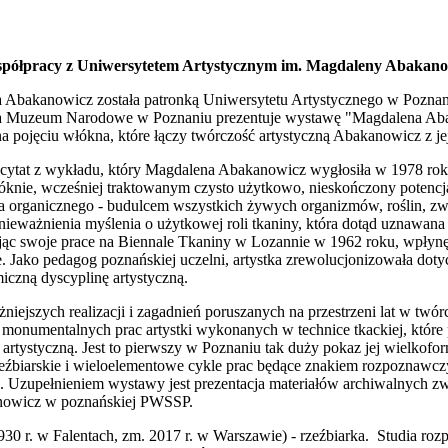
półpracy z Uniwersytetem Artystycznym im. Magdaleny Abakano
Abakanowicz została patronką Uniwersytetu Artystycznego w Poznaniu,
enia Muzeum Narodowe w Poznaniu prezentuje wystawę "Magdalena Aba
na pojęciu włókna, które łączy twórczość artystyczną Abakanowicz z je
cytat z wykładu, który Magdalena Abakanowicz wygłosiła w 1978 r
óknie, wcześniej traktowanym czysto użytkowo, nieskończony potencjał
organicznego - budulcem wszystkich żywych organizmów, roślin, zwier
eważnienia myślenia o użytkowej roli tkaniny, która dotąd uznawana b
jąc swoje prace na Biennale Tkaniny w Lozannie w 1962 roku, wpłynęł
ie. Jako pedagog poznańskiej uczelni, artystka zrewolucjonizowała do
miczną dyscyplinę artystyczną.
niejszych realizacji i zagadnień poruszanych na przestrzeni lat w tw
u monumentalnych prac artystki wykonanych w technice tkackiej, które
artystyczną. Jest to pierwszy w Poznaniu tak duży pokaz jej wielkofo
rzeźbiarskie i wieloelementowe cykle prac będące znakiem rozpoznawcz
. Uzupełnieniem wystawy jest prezentacja materiałów archiwalnych zw
nowicz w poznańskiej PWSSP.
930 r. w Falentach, zm. 2017 r. w Warszawie) - rzeźbiarka. Studia ro