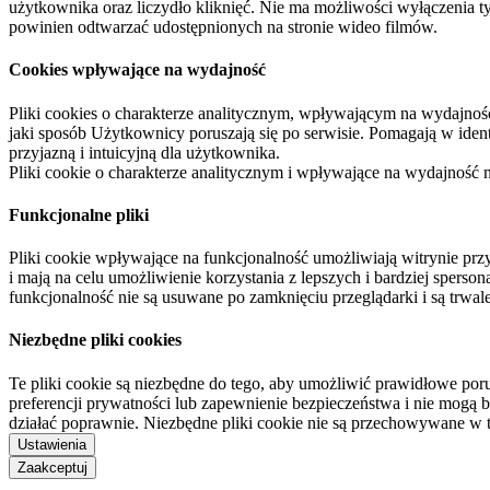
użytkownika oraz liczydło kliknięć. Nie ma możliwości wyłączenia t
powinien odtwarzać udostępnionych na stronie wideo filmów.
Cookies wpływające na wydajność
Pliki cookies o charakterze analitycznym, wpływającym na wydajność zb
jaki sposób Użytkownicy poruszają się po serwisie. Pomagają w ide
przyjazną i intuicyjną dla użytkownika.
Pliki cookie o charakterze analitycznym i wpływające na wydajność
Funkcjonalne pliki
Pliki cookie wpływające na funkcjonalność umożliwiają witrynie p
i mają na celu umożliwienie korzystania z lepszych i bardziej sperso
funkcjonalność nie są usuwane po zamknięciu przeglądarki i są trw
Niezbędne pliki cookies
Te pliki cookie są niezbędne do tego, aby umożliwić prawidłowe poru
preferencji prywatności lub zapewnienie bezpieczeństwa i nie mogą b
działać poprawnie. Niezbędne pliki cookie nie są przechowywane w 
Ustawienia
Zaakceptuj