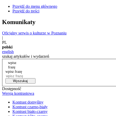
Przejdź do menu głównego
Przejdź do treści
Komunikaty
Oficjalny serwis o kulturze w Poznaniu
|
PL
polski
english
szukaj artykułów i wydarzeń
wpisz
frazę
wpisz frazę
Wyszukaj
Dostępność
Wersja kontrastowa
Kontrast domyślny
Kontrast czarno-biały
Kontrast biało-czarny