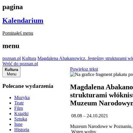
pagina
Kalendarium
Pominąłeś menu
menu
poznan.pl
Kultura
Magdalena Abakanowicz. Jesteśmy strukturami 
Wróć do poznan.pl
Powiększ tekst
Kultura
Menu
Polecane wydarzenia
Magdalena Abakanow
strukturami włóknis
Muzyka
Muzeum Narodowy
Teatr
Film
Książki
08.08 – 24.10.2021
Sztuka
Inne
Muzeum Narodowe w Poznaniu, 
Historia
Wstęp wolny