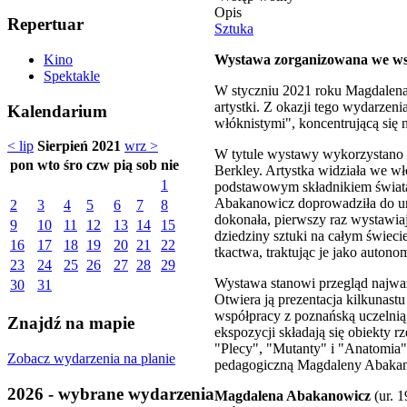
Opis
Repertuar
Sztuka
Wystawa zorganizowana we ws
Kino
Spektakle
W styczniu 2021 roku Magdalena 
artystki. Z okazji tego wydarz
Kalendarium
włóknistymi", koncentrującą się 
< lip
Sierpień 2021
wrz >
W tytule wystawy wykorzystano 
pon
wto
śro
czw
pią
sob
nie
Berkley. Artystka widziała we wł
1
podstawowym składnikiem świata 
Abakanowicz doprowadziła do uni
2
3
4
5
6
7
8
dokonała, pierwszy raz wystawia
9
10
11
12
13
14
15
dziedziny sztuki na całym świec
16
17
18
19
20
21
22
tkactwa, traktując je jako autono
23
24
25
26
27
28
29
Wystawa stanowi przegląd najważ
30
31
Otwiera ją prezentacja kilkunast
współpracy z poznańską uczelnią 
Znajdź na mapie
ekspozycji składają się obiekty 
"Plecy", "Mutanty" i "Anatomia"
Zobacz wydarzenia na planie
pedagogiczną Magdaleny Abaka
2026 - wybrane wydarzenia
Magdalena Abakanowicz
(ur. 1