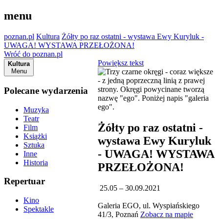
menu
poznan.pl
Kultura
Żółty po raz ostatni - wystawa Ewy Kuryluk -
UWAGA! WYSTAWA PRZEŁOŻONA!
Wróć do poznan.pl
Powiększ tekst
Kultura
Menu
Polecane wydarzenia
Muzyka
Teatr
Żółty po raz ostatni -
Film
Książki
wystawa Ewy Kuryluk
Sztuka
- UWAGA! WYSTAWA
Inne
Historia
PRZEŁOŻONA!
Repertuar
25.05 – 30.09.2021
Kino
Galeria EGO, ul. Wyspiańskiego
Spektakle
41/3, Poznań
Zobacz na mapie