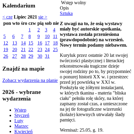
Wstęp wolny
Kalendarium
Opis
Sztuka
< cze
Lipiec 2021
sie >
pon
wto
śro
czw
pią
sob
nie
Z uwagi na to, że osią wystawy
miały być autorskie spotkania,
1
2
3
4
wystawa została przeniesiona
5
6
7
8
9
10
11
(prawdopodobnie) na wrzesień.
12
13
14
15
16
17
18
Nowy termin podamy niebawem.
19
20
21
22
23
24
25
Kuryluk przez ostatnie 20 lat swojej
26
27
28
29
30
31
twórczości plastycznej i literackiej
rekonstruowała tragiczne dzieje
Znajdź na mapie
swojej rodziny po to, by przypomnieć
o ponurej historii XX w. i przestrzec
Zobacz wydarzenia na planie
przed jej powtórką w XXI w.
Posłużyła się żółtymi instalacjami,
2026 - wybrane
w których tkanina - materia "bliska
wydarzenia
ciału" pełniła rolę skóry, na której
zapisany został czas, a umieszczone
na jej tle fotograficzne wizerunki
Wstęp
(kolaże) krewnych utrwalały ślady
Styczeń
pamięci.
Luty
Marzec
Wernisaż: 25.05, g. 19.
Kwiecień