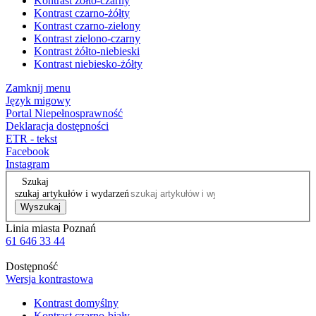
Kontrast żółto-czarny
Kontrast czarno-żółty
Kontrast czarno-zielony
Kontrast zielono-czarny
Kontrast żółto-niebieski
Kontrast niebiesko-żółty
Zamknij menu
Język migowy
Portal Niepełnosprawność
Deklaracja dostępności
ETR - tekst
Facebook
Instagram
Szukaj
szukaj artykułów i wydarzeń
Wyszukaj
Linia miasta Poznań
61 646 33 44
Dostępność
Wersja kontrastowa
Kontrast domyślny
Kontrast czarno-biały