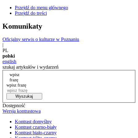
Przejdź do menu głównego
Przejdź do treści
Komunikaty
Oficjalny serwis o kulturze w Poznaniu
|
PL
polski
english
szukaj artykułów i wydarzeń
wpisz
frazę
wpisz frazę
Wyszukaj
Dostępność
Wersja kontrastowa
Kontrast domyślny
Kontrast czarno-biały
Kontrast biało-czarny