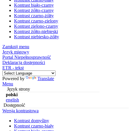
Kontrast biało-czarny
Kontrast żółto-czarny
Kontrast czarno-żółty
Kontrast czarno-zielony
Kontrast zielono-czarny
Kontrast żółto-niebieski
Kontrast niebiesko-żółty
Zamknij menu
Język migowy
Portal Niepełnosprawność
Deklaracja dostępności
ETR - tekst
Powered by
Translate
Menu
Język strony
polski
english
Dostępność
Wersja kontrastowa
Kontrast domyślny
Kontrast czarno-biały