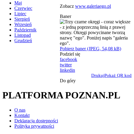
Maj
Zobacz
www.galeriaego.pl
Czerwiec
Lipiec
Baner
Sierpień
Wrzesień
Październik
Listopad
Grudzień
Pobierz baner (JPEG, 54,08 kB)
Podziel się
facebook
twitter
linkedin
Drukuj
Pokaż QR kod
Do góry
PLATFORMA POZNAN.PL
O nas
Kontakt
Deklaracja dostępności
Polityka prywatności