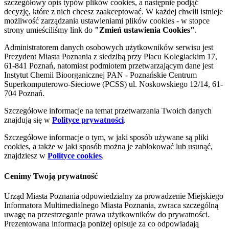
szczegółowy opis typów plików cookies, a następnie podjąć
decyzję, które z nich chcesz zaakceptować. W każdej chwili istnieje
możliwość zarządzania ustawieniami plików cookies - w stopce
strony umieściliśmy link do
"Zmień ustawienia Cookies"
.
Administratorem danych osobowych użytkowników serwisu jest
Prezydent Miasta Poznania z siedzibą przy Placu Kolegiackim 17,
61-841 Poznań, natomiast podmiotem przetwarzającym dane jest
Instytut Chemii Bioorganicznej PAN - Poznańskie Centrum
Superkomputerowo-Sieciowe (PCSS) ul. Noskowskiego 12/14, 61-
704 Poznań.
Szczegółowe informacje na temat przetwarzania Twoich danych
znajdują się w
Polityce prywatności
.
Szczegółowe informacje o tym, w jaki sposób używane są pliki
cookies, a także w jaki sposób można je zablokować lub usunąć,
znajdziesz w
Polityce cookies
.
Cenimy Twoją prywatność
Urząd Miasta Poznania odpowiedzialny za prowadzenie Miejskiego
Informatora Multimedialnego Miasta Poznania, zwraca szczególną
uwagę na przestrzeganie prawa użytkowników do prywatności.
Prezentowana informacja poniżej opisuje za co odpowiadają