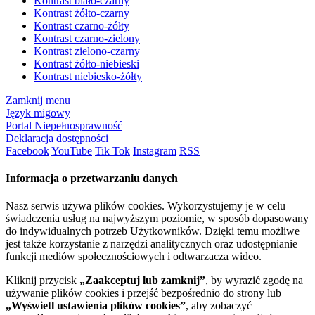
Kontrast biało-czarny
Kontrast żółto-czarny
Kontrast czarno-żółty
Kontrast czarno-zielony
Kontrast zielono-czarny
Kontrast żółto-niebieski
Kontrast niebiesko-żółty
Zamknij menu
Język migowy
Portal Niepełnosprawność
Deklaracja dostępności
Facebook
YouTube
Tik Tok
Instagram
RSS
Informacja o przetwarzaniu danych
Nasz serwis używa plików cookies. Wykorzystujemy je w celu
świadczenia usług na najwyższym poziomie, w sposób dopasowany
do indywidualnych potrzeb Użytkowników. Dzięki temu możliwe
jest także korzystanie z narzędzi analitycznych oraz udostępnianie
funkcji mediów społecznościowych i odtwarzacza wideo.
Kliknij przycisk
„Zaakceptuj lub zamknij”
, by wyrazić zgodę na
używanie plików cookies i przejść bezpośrednio do strony lub
„Wyświetl ustawienia plików cookies”
, aby zobaczyć