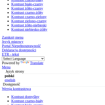
Kontrast biało-czarny
Kontrast żółto-czarny
Kontrast czarno-żółty
Kontrast czarno-zielony
Kontrast zielono-czarny
Kontrast żółto-niebieski
Kontrast niebiesko-żółty
Zamknij menu
Język migowy
Portal Niepełnosprawność
Deklaracja dostępności
ETR - tekst
Powered by
Translate
Menu
Język strony
polski
english
Dostępność
Wersja kontrastowa
Kontrast domyślny
Kontrast czarno-biały