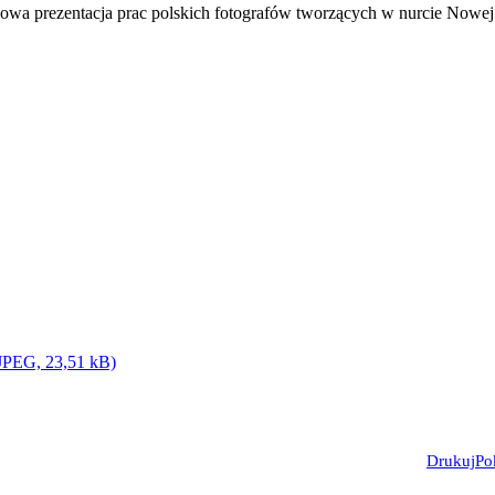
owa prezentacja prac polskich fotografów tworzących w nurcie Nowej 
(JPEG, 23,51 kB)
Drukuj
Po