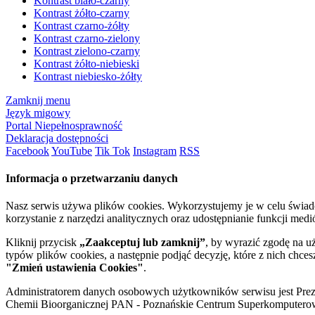
Kontrast biało-czarny
Kontrast żółto-czarny
Kontrast czarno-żółty
Kontrast czarno-zielony
Kontrast zielono-czarny
Kontrast żółto-niebieski
Kontrast niebiesko-żółty
Zamknij menu
Język migowy
Portal Niepełnosprawność
Deklaracja dostępności
Facebook
YouTube
Tik Tok
Instagram
RSS
Informacja o przetwarzaniu danych
Nasz serwis używa plików cookies. Wykorzystujemy je w celu świa
korzystanie z narzędzi analitycznych oraz udostępnianie funkcji me
Kliknij przycisk
„Zaakceptuj lub zamknij”
, by wyrazić zgodę na u
typów plików cookies, a następnie podjąć decyzję, które z nich chce
"Zmień ustawienia Cookies"
.
Administratorem danych osobowych użytkowników serwisu jest Prezyd
Chemii Bioorganicznej PAN - Poznańskie Centrum Superkomputerow