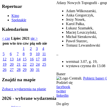
Atlasy Nowych Topografii - grup
Repertuar
Adam Wilkoszarski,
Anka Gregorczyk,
Kino
Jerzy Nosek,
Spektakle
Karol Pałka,
Łukasz Szamałek,
Kalendarium
Maciej Leszczyński,
Michał Sierakowski,
< cze
Lipiec 2021
sie >
Paweł Starzec,
pon
wto
śro
czw
pią
sob
nie
Tomasz Lewandowski
1
2
3
4
_
5
6
7
8
9
10
11
12
13
14
15
16
17
18
wernisaż 3.07, g. 19,
19
20
21
22
23
24
25
wystawa czynna do 13.08
26
27
28
29
30
31
Baner
Pobierz baner 
Znajdź na mapie
Podziel się
facebook
Zobacz wydarzenia na planie
twitter
linkedin
2026 - wybrane wydarzenia
Do góry