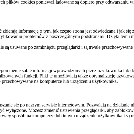
ych plików cookies ponieważ ładowane są dopiero przy odtwarzaniu wid
ierają informację o tym, jak często strona jest odwiedzana i jak się z 
ntyfikowaniu problemów z poszczególnymi podstronami. Dzięki temu mo
 nie są usuwane po zamknięciu przeglądarki i są trwale przechowywane
rzypomnienie sobie informacji wprowadzonych przez użytkownika lub 
nalizowanych funkcji. Pliki te umożliwiają także optymalizację użytko
ale przechowywane na komputerze lub urządzeniu użytkownika.
szanie się po naszym serwisie internetowym. Pozwalają na działanie ni
yć wyłączone. Możesz zmienić ustawienia przeglądarki, aby zablokować
trwały sposób na komputerze lub innym urządzeniu użytkownika i są u