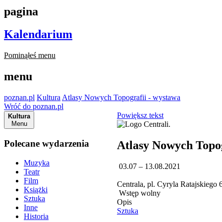
pagina
Kalendarium
Pominąłeś menu
menu
poznan.pl
Kultura
Atlasy Nowych Topografii - wystawa
Wróć do poznan.pl
Powiększ tekst
Kultura
Menu
Polecane wydarzenia
Atlasy Nowych Topog
Muzyka
03.07 – 13.08.2021
Teatr
Film
Centrala, pl. Cyryla Ratajskiego
Książki
Wstęp wolny
Sztuka
Opis
Inne
Sztuka
Historia