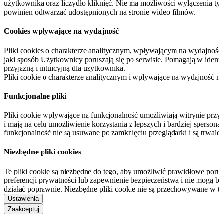
użytkownika oraz liczydło kliknięć. Nie ma możliwości wyłączenia t
powinien odtwarzać udostępnionych na stronie wideo filmów.
Cookies wpływające na wydajność
Pliki cookies o charakterze analitycznym, wpływającym na wydajność zb
jaki sposób Użytkownicy poruszają się po serwisie. Pomagają w ide
przyjazną i intuicyjną dla użytkownika.
Pliki cookie o charakterze analitycznym i wpływające na wydajność
Funkcjonalne pliki
Pliki cookie wpływające na funkcjonalność umożliwiają witrynie p
i mają na celu umożliwienie korzystania z lepszych i bardziej sperso
funkcjonalność nie są usuwane po zamknięciu przeglądarki i są trw
Niezbędne pliki cookies
Te pliki cookie są niezbędne do tego, aby umożliwić prawidłowe poru
preferencji prywatności lub zapewnienie bezpieczeństwa i nie mogą b
działać poprawnie. Niezbędne pliki cookie nie są przechowywane w 
Ustawienia
Zaakceptuj