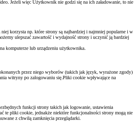
eo. Jeżeli więc Użytkownik nie godzi się na ich załadowanie, to nie
niej korzysta np. które strony są najbardziej i najmniej popularne i w
żemy ulepszać zawartość i wydajność strony i uczynić ją bardziej
 na komputerze lub urządzeniu użytkownika.
dokonanych przez niego wyborów (takich jak język, wyrażone zgody)
wania witryny po zalogowaniu się.Pliki cookie wpływające na
ezbędnych funkcji strony takich jak logowanie, ustawienia
 te pliki cookie, jednakże niektóre funkcjonalności strony mogą nie
suwane z chwilą zamknięcia przeglądarki.