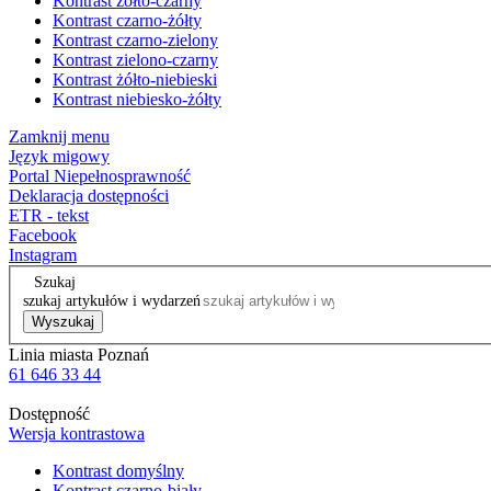
Kontrast żółto-czarny
Kontrast czarno-żółty
Kontrast czarno-zielony
Kontrast zielono-czarny
Kontrast żółto-niebieski
Kontrast niebiesko-żółty
Zamknij menu
Język migowy
Portal Niepełnosprawność
Deklaracja dostępności
ETR - tekst
Facebook
Instagram
Szukaj
szukaj artykułów i wydarzeń
Wyszukaj
Linia miasta Poznań
61 646 33 44
Dostępność
Wersja kontrastowa
Kontrast domyślny
Kontrast czarno-biały