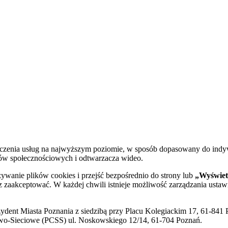
dczenia usług na najwyższym poziomie, w sposób dopasowany do indy
diów społecznościowych i odtwarzacza wideo.
żywanie plików cookies i przejść bezpośrednio do strony lub
„Wyświetl
sz zaakceptować. W każdej chwili istnieje możliwość zarządzania ustaw
ent Miasta Poznania z siedzibą przy Placu Kolegiackim 17, 61-841 P
o-Sieciowe (PCSS) ul. Noskowskiego 12/14, 61-704 Poznań.