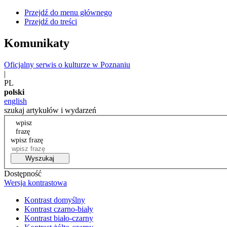
Przejdź do menu głównego
Przejdź do treści
Komunikaty
Oficjalny serwis o kulturze w Poznaniu
|
PL
polski
english
szukaj artykułów i wydarzeń
wpisz
frazę
wpisz frazę
Wyszukaj
Dostępność
Wersja kontrastowa
Kontrast domyślny
Kontrast czarno-biały
Kontrast biało-czarny