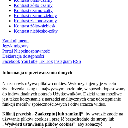
Kontrast biało-czarny
Kontrast żółto-czarny
Kontrast czarno-żółty
Kontrast czarno-zielony
Kontrast zielono-czarny
Kontrast żółto-niebieski
Kontrast niebiesko-żółty
Zamknij menu
Język migowy
Portal Niepełnosprawność
Deklaracja dostępności
Facebook
YouTube
Tik Tok
Instagram
RSS
Informacja o przetwarzaniu danych
Nasz serwis używa plików cookies. Wykorzystujemy je w celu
świadczenia usług na najwyższym poziomie, w sposób dopasowany
do indywidualnych potrzeb Użytkowników. Dzięki temu możliwe
jest także korzystanie z narzędzi analitycznych oraz udostępnianie
funkcji mediów społecznościowych i odtwarzacza wideo.
Kliknij przycisk
„Zaakceptuj lub zamknij”
, by wyrazić zgodę na
używanie plików cookies i przejść bezpośrednio do strony lub
„Wyświetl ustawienia plików cookies”
, aby zobaczyć