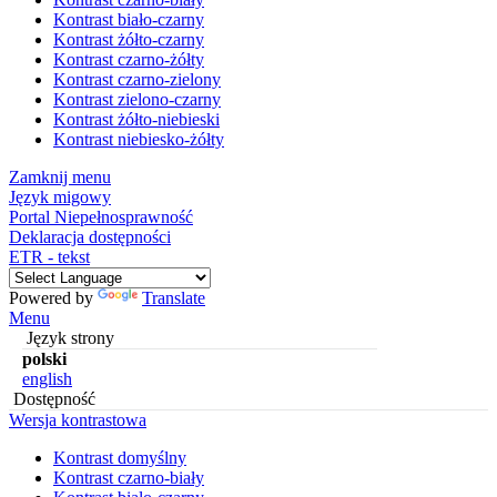
Kontrast biało-czarny
Kontrast żółto-czarny
Kontrast czarno-żółty
Kontrast czarno-zielony
Kontrast zielono-czarny
Kontrast żółto-niebieski
Kontrast niebiesko-żółty
Zamknij menu
Język migowy
Portal Niepełnosprawność
Deklaracja dostępności
ETR - tekst
Powered by
Translate
Menu
Język strony
polski
english
Dostępność
Wersja kontrastowa
Kontrast domyślny
Kontrast czarno-biały