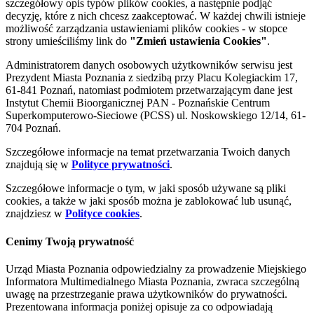
szczegółowy opis typów plików cookies, a następnie podjąć
decyzję, które z nich chcesz zaakceptować. W każdej chwili istnieje
możliwość zarządzania ustawieniami plików cookies - w stopce
strony umieściliśmy link do
"Zmień ustawienia Cookies"
.
Administratorem danych osobowych użytkowników serwisu jest
Prezydent Miasta Poznania z siedzibą przy Placu Kolegiackim 17,
61-841 Poznań, natomiast podmiotem przetwarzającym dane jest
Instytut Chemii Bioorganicznej PAN - Poznańskie Centrum
Superkomputerowo-Sieciowe (PCSS) ul. Noskowskiego 12/14, 61-
704 Poznań.
Szczegółowe informacje na temat przetwarzania Twoich danych
znajdują się w
Polityce prywatności
.
Szczegółowe informacje o tym, w jaki sposób używane są pliki
cookies, a także w jaki sposób można je zablokować lub usunąć,
znajdziesz w
Polityce cookies
.
Cenimy Twoją prywatność
Urząd Miasta Poznania odpowiedzialny za prowadzenie Miejskiego
Informatora Multimedialnego Miasta Poznania, zwraca szczególną
uwagę na przestrzeganie prawa użytkowników do prywatności.
Prezentowana informacja poniżej opisuje za co odpowiadają