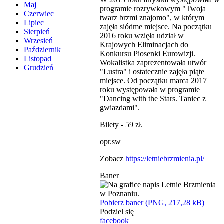
Maj
programie rozrywkowym "Twoja
Czerwiec
twarz brzmi znajomo", w którym
Lipiec
zajęła siódme miejsce. Na początku
Sierpień
2016 roku wzięła udział w
Wrzesień
Krajowych Eliminacjach do
Październik
Konkursu Piosenki Eurowizji.
Listopad
Wokalistka zaprezentowała utwór
Grudzień
"Lustra" i ostatecznie zajęła piąte
miejsce. Od początku marca 2017
roku występowała w programie
"Dancing with the Stars. Taniec z
gwiazdami".
Bilety - 59 zł.
opr.sw
Zobacz
https://letniebrzmienia.pl/
Baner
Pobierz baner (PNG, 217,28 kB)
Podziel się
facebook