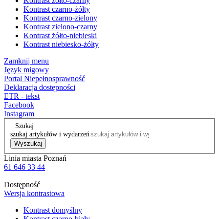
Kontrast żółto-czarny
Kontrast czarno-żółty
Kontrast czarno-zielony
Kontrast zielono-czarny
Kontrast żółto-niebieski
Kontrast niebiesko-żółty
Zamknij menu
Język migowy
Portal Niepełnosprawność
Deklaracja dostępności
ETR - tekst
Facebook
Instagram
Szukaj
szukaj artykułów i wydarzeń
Wyszukaj
Linia miasta Poznań
61 646 33 44
Dostępność
Wersja kontrastowa
Kontrast domyślny
Kontrast czarno-biały