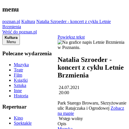
menu
poznan.pl
Kultura
Natalia Szroeder - koncert z cyklu Letnie
Brzmienia
Wróć do poznan.pl
Powiększ tekst
Kultura
Menu
Polecane wydarzenia
Natalia Szroeder -
Muzyka
koncert z cyklu Letnie
Teatr
Brzmienia
Film
Książki
Sztuka
24.07.2021
Inne
20:00
Historia
Park Starego Browaru, Skrzyżowanie
Repertuar
ulic Ratajczaka i Ogrodowej
Zobacz
na mapie
Kino
Wstęp wolny
Spektakle
Opis
Muzyka