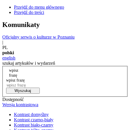
Przejdź do menu głównego
Przejdź do treści
Komunikaty
Oficjalny serwis o kulturze w Poznaniu
|
PL
polski
english
szukaj artykułów i wydarzeń
wpisz
frazę
wpisz frazę
Wyszukaj
Dostępność
Wersja kontrastowa
Kontrast domyślny
Kontrast czarno-biały
Kontrast biało-czarny