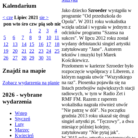
Kalendarium
Jako dziecko
Szroeder
wystąpiła w
programie "Od przedszkola do
< cze
Lipiec 2021
sie >
Opola". W 2011 roku wokalistka
pon
wto
śro
czw
pią
sob
nie
wzięła udział i wygrała w jednym z
1
2
3
4
odcinków programu "Szansa na
5
6
7
8
9
10
11
sukces". W lipcu 2012 roku został
wydany debiutancki singiel artystki
12
13
14
15
16
17
18
zatytułowany "Jane". Autorem
19
20
21
22
23
24
25
tekstów i muzyki był Marek
26
27
28
29
30
31
Kościkiewicz.
Przełomem w karierze Szroeder było
Znajdź na mapie
rozpoczęcie współpracy z Liberem, z
którym nagrała utwór "Wszystkiego
na raz". Piosenka pojawiła się na
Zobacz wydarzenia na planie
listach przebojów największych stacji
radiowych, w tym w Radio Zet i
2026 - wybrane
RMF FM. Razem z raperem
wydarzenia
wokalistka nagrała również utwór
"Nie patrzę w dół". Na początku
Wstęp
grudnia 2013 roku ukazał się drugi
Styczeń
singiel artystki pt. "Tęczowy", a dwa
Luty
miesiące później kolejny,
Marzec
zatytułowany "Nie pytaj jak".
Kwiecień
W 2015 roku artystka występowała w