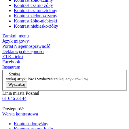
Kontrast żółto-czarny
Kontrast czarno-żółty
Kontrast czarno-zielony
Kontrast zielono-czarny
Kontrast żółto-niebieski
Kontrast niebiesko-żółty
Zamknij menu
Język migowy
Portal Niepełnosprawność
Deklaracja dostępności
ETR - tekst
Facebook
Instagram
Szukaj
szukaj artykułów i wydarzeń
Wyszukaj
Linia miasta Poznań
61 646 33 44
Dostępność
Wersja kontrastowa
Kontrast domyślny
Kontrast czarno-biały