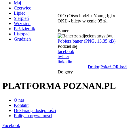
Maj
_
Czerwiec
Lipiec
OIO (Otsochodzi x Young Igi x
Sierpień
OKI) - bilety w cenie 95 zł.
Wrzesień
Październik
Baner
Listopad
Grudzień
Pobierz baner (PNG, 13,35 kB)
Podziel się
facebook
twitter
linkedin
Drukuj
Pokaż QR kod
Do góry
PLATFORMA POZNAN.PL
O nas
Kontakt
Deklaracja dostępności
Polityka prywatności
Facebook