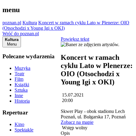
menu
poznan.pl
Kultura
Koncert w ramach cyklu Lato w Plenerze: OIO
(Otsochodzi x Young Igi x OKI)
Wróć do poznan.pl
Powiększ tekst
Kultura
Menu
Polecane wydarzenia
Koncert w ramach
cyklu Lato w Plenerze:
Muzyka
OIO (Otsochodzi x
Teatr
Film
Young Igi x OKI)
Książki
Sztuka
15.07.2021
Inne
20:00
Historia
Skwer Play - obok stadionu Lech
Repertuar
Poznań, ul. Bułgarska 17, Poznań
Zobacz na mapie
Kino
Wstęp wolny
Spektakle
Opis