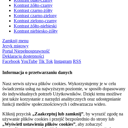
Kontrast biało-czarny
Kontrast żółto-czarny
Kontrast czarno-żółty
Kontrast czarno-zielony
Kontrast zielono-czarny
Kontrast żółto-niebieski
Kontrast niebiesko-żółty
Zamknij menu
Język migowy
Portal Niepełnosprawność
Deklaracja dostępności
Facebook
YouTube
Tik Tok
Instagram
RSS
Informacja o przetwarzaniu danych
Nasz serwis używa plików cookies. Wykorzystujemy je w celu
świadczenia usług na najwyższym poziomie, w sposób dopasowany
do indywidualnych potrzeb Użytkowników. Dzięki temu możliwe
jest także korzystanie z narzędzi analitycznych oraz udostępnianie
funkcji mediów społecznościowych i odtwarzacza wideo.
Kliknij przycisk
„Zaakceptuj lub zamknij”
, by wyrazić zgodę na
używanie plików cookies i przejść bezpośrednio do strony lub
„Wyświetl ustawienia plików cookies”
, aby zobaczyć