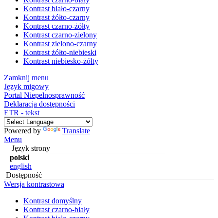
Kontrast biało-czarny
Kontrast żółto-czarny
Kontrast czarno-żółty
Kontrast czarno-zielony
Kontrast zielono-czarny
Kontrast żółto-niebieski
Kontrast niebiesko-żółty
Zamknij menu
Język migowy
Portal Niepełnosprawność
Deklaracja dostępności
ETR - tekst
Powered by
Translate
Menu
Język strony
polski
english
Dostępność
Wersja kontrastowa
Kontrast domyślny
Kontrast czarno-biały