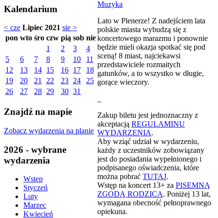
Muzyka
Kalendarium
Lato w Plenerze! Z nadejściem lata
< cze
Lipiec 2021
sie >
polskie miasta wybudzą się z
pon
wto
śro
czw
pią
sob
nie
koncertowego marazmu i ponownie
będzie mieli okazja spotkać się pod
1
2
3
4
sceną! 8 miast, najciekawsi
5
6
7
8
9
10
11
przedstawiciele rozmaitych
12
13
14
15
16
17
18
gatunków, a to wszystko w długie,
19
20
21
22
23
24
25
gorące wieczory.
26
27
28
29
30
31
_
Znajdź na mapie
Zakup biletu jest jednoznaczny z
akceptacją
REGULAMINU
Zobacz wydarzenia na planie
WYDARZENIA
.
Aby wziąć udział w wydarzeniu,
2026 - wybrane
każdy z uczestników zobowiązany
jest do posiadania wypełnionego i
wydarzenia
podpisanego oświadczenia, które
można pobrać
TUTAJ
.
Wstęp
Wstęp na koncert 13+ za
PISEMNĄ
Styczeń
ZGODĄ RODZICA
. Poniżej 13 lat,
Luty
wymagana obecność pełnoprawnego
Marzec
opiekuna.
Kwiecień