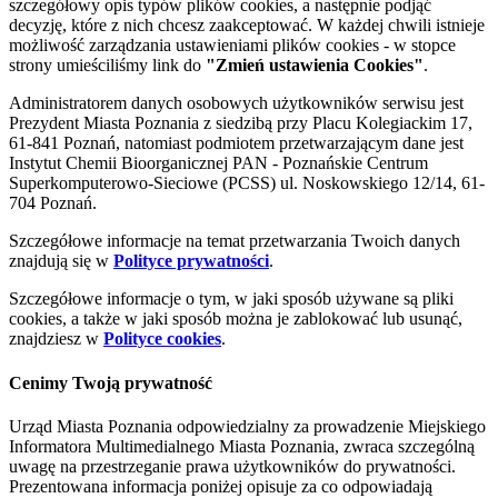
szczegółowy opis typów plików cookies, a następnie podjąć
decyzję, które z nich chcesz zaakceptować. W każdej chwili istnieje
możliwość zarządzania ustawieniami plików cookies - w stopce
strony umieściliśmy link do
"Zmień ustawienia Cookies"
.
Administratorem danych osobowych użytkowników serwisu jest
Prezydent Miasta Poznania z siedzibą przy Placu Kolegiackim 17,
61-841 Poznań, natomiast podmiotem przetwarzającym dane jest
Instytut Chemii Bioorganicznej PAN - Poznańskie Centrum
Superkomputerowo-Sieciowe (PCSS) ul. Noskowskiego 12/14, 61-
704 Poznań.
Szczegółowe informacje na temat przetwarzania Twoich danych
znajdują się w
Polityce prywatności
.
Szczegółowe informacje o tym, w jaki sposób używane są pliki
cookies, a także w jaki sposób można je zablokować lub usunąć,
znajdziesz w
Polityce cookies
.
Cenimy Twoją prywatność
Urząd Miasta Poznania odpowiedzialny za prowadzenie Miejskiego
Informatora Multimedialnego Miasta Poznania, zwraca szczególną
uwagę na przestrzeganie prawa użytkowników do prywatności.
Prezentowana informacja poniżej opisuje za co odpowiadają