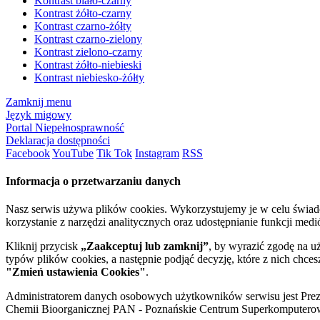
Kontrast biało-czarny
Kontrast żółto-czarny
Kontrast czarno-żółty
Kontrast czarno-zielony
Kontrast zielono-czarny
Kontrast żółto-niebieski
Kontrast niebiesko-żółty
Zamknij menu
Język migowy
Portal Niepełnosprawność
Deklaracja dostępności
Facebook
YouTube
Tik Tok
Instagram
RSS
Informacja o przetwarzaniu danych
Nasz serwis używa plików cookies. Wykorzystujemy je w celu świa
korzystanie z narzędzi analitycznych oraz udostępnianie funkcji me
Kliknij przycisk
„Zaakceptuj lub zamknij”
, by wyrazić zgodę na u
typów plików cookies, a następnie podjąć decyzję, które z nich chce
"Zmień ustawienia Cookies"
.
Administratorem danych osobowych użytkowników serwisu jest Prezyd
Chemii Bioorganicznej PAN - Poznańskie Centrum Superkomputerow