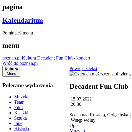
pagina
Kalendarium
Pominąłeś menu
menu
poznan.pl
Kultura
Decadent Fun Club- koncert
Wróć do poznan.pl
Powiększ tekst
Kultura
Menu
Polecane wydarzenia
Decadent Fun Club-
Muzyka
15.07.2021
Teatr
20:30
Film
Książki
Scena nad Rusałką, Golęcińska 
Sztuka
Wstęp wolny
Inne
Opis
Historia
Muzyka