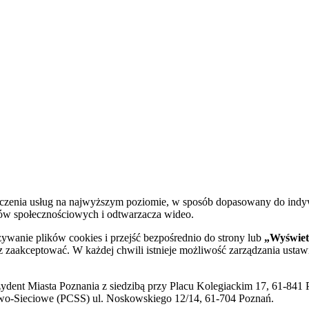
dczenia usług na najwyższym poziomie, w sposób dopasowany do indy
diów społecznościowych i odtwarzacza wideo.
żywanie plików cookies i przejść bezpośrednio do strony lub
„Wyświetl
sz zaakceptować. W każdej chwili istnieje możliwość zarządzania ustaw
ent Miasta Poznania z siedzibą przy Placu Kolegiackim 17, 61-841 P
o-Sieciowe (PCSS) ul. Noskowskiego 12/14, 61-704 Poznań.