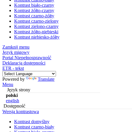
Kontrast biało-czarny
Kontrast żółto-czarny
Kontrast czarno-żółty
Kontrast czarno-zielony
Kontrast zielono-czarny
Kontrast żółto-niebieski
Kontrast niebiesko-żółty
Zamknij menu
Język migowy
Portal Niepełnosprawność
Deklaracja dostępności
ETR - tekst
Powered by
Translate
Menu
Język strony
polski
english
Dostępność
Wersja kontrastowa
Kontrast domyślny
Kontrast czarno-biały