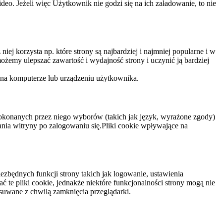
eo. Jeżeli więc Użytkownik nie godzi się na ich załadowanie, to nie
niej korzysta np. które strony są najbardziej i najmniej popularne i w
żemy ulepszać zawartość i wydajność strony i uczynić ją bardziej
 na komputerze lub urządzeniu użytkownika.
dokonanych przez niego wyborów (takich jak język, wyrażone zgody)
wania witryny po zalogowaniu się.Pliki cookie wpływające na
ezbędnych funkcji strony takich jak logowanie, ustawienia
 te pliki cookie, jednakże niektóre funkcjonalności strony mogą nie
suwane z chwilą zamknięcia przeglądarki.