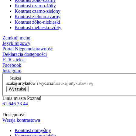
Kontrast żółto-czarny
Kontrast czarno-żółty
Kontrast czarno-zielony
Kontrast zielono-czarny
Kontrast żółto-niebieski
Kontrast niebiesko-żółty
Zamknij menu
Język migowy
Portal Niepełnosprawność
Deklaracja dostępności
ETR - tekst
Facebook
Instagram
Szukaj
szukaj artykułów i wydarzeń
Wyszukaj
Linia miasta Poznań
61 646 33 44
Dostępność
Wersja kontrastowa
Kontrast domyślny
Kontrast czarno-biały