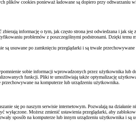
ych plików cookies ponieważ ładowane są dopiero przy odtwarzaniu wid
ierają informację o tym, jak często strona jest odwiedzana i jak się z 
ntyfikowaniu problemów z poszczególnymi podstronami. Dzięki temu mo
 nie są usuwane po zamknięciu przeglądarki i są trwale przechowywane
rzypomnienie sobie informacji wprowadzonych przez użytkownika lub 
nalizowanych funkcji. Pliki te umożliwiają także optymalizację użytko
ale przechowywane na komputerze lub urządzeniu użytkownika.
szanie się po naszym serwisie internetowym. Pozwalają na działanie ni
yć wyłączone. Możesz zmienić ustawienia przeglądarki, aby zablokować
trwały sposób na komputerze lub innym urządzeniu użytkownika i są u