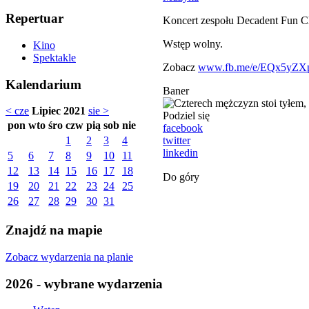
Repertuar
Koncert zespołu Decadent Fun C
Wstęp wolny.
Kino
Spektakle
Zobacz
www.fb.me/e/EQx5yZX
Kalendarium
Baner
< cze
Lipiec 2021
sie >
Podziel się
pon
wto
śro
czw
pią
sob
nie
facebook
twitter
1
2
3
4
linkedin
5
6
7
8
9
10
11
12
13
14
15
16
17
18
Do góry
19
20
21
22
23
24
25
26
27
28
29
30
31
Znajdź na mapie
Zobacz wydarzenia na planie
2026 - wybrane wydarzenia