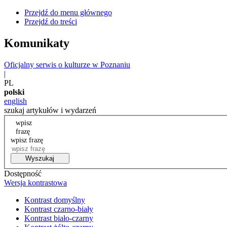
Przejdź do menu głównego
Przejdź do treści
Komunikaty
Oficjalny serwis o kulturze w Poznaniu
|
PL
polski
english
szukaj artykułów i wydarzeń
wpisz
frazę
wpisz frazę
Wyszukaj
Dostępność
Wersja kontrastowa
Kontrast domyślny
Kontrast czarno-biały
Kontrast biało-czarny