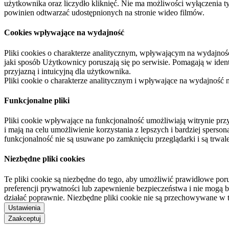
użytkownika oraz liczydło kliknięć. Nie ma możliwości wyłączenia t
powinien odtwarzać udostępnionych na stronie wideo filmów.
Cookies wpływające na wydajność
Pliki cookies o charakterze analitycznym, wpływającym na wydajność zb
jaki sposób Użytkownicy poruszają się po serwisie. Pomagają w ide
przyjazną i intuicyjną dla użytkownika.
Pliki cookie o charakterze analitycznym i wpływające na wydajność
Funkcjonalne pliki
Pliki cookie wpływające na funkcjonalność umożliwiają witrynie p
i mają na celu umożliwienie korzystania z lepszych i bardziej sperso
funkcjonalność nie są usuwane po zamknięciu przeglądarki i są trw
Niezbędne pliki cookies
Te pliki cookie są niezbędne do tego, aby umożliwić prawidłowe poru
preferencji prywatności lub zapewnienie bezpieczeństwa i nie mogą b
działać poprawnie. Niezbędne pliki cookie nie są przechowywane w 
Ustawienia
Zaakceptuj