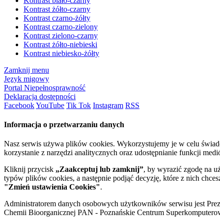
Kontrast biało-czarny
Kontrast żółto-czarny
Kontrast czarno-żółty
Kontrast czarno-zielony
Kontrast zielono-czarny
Kontrast żółto-niebieski
Kontrast niebiesko-żółty
Zamknij menu
Język migowy
Portal Niepełnosprawność
Deklaracja dostępności
Facebook
YouTube
Tik Tok
Instagram
RSS
Informacja o przetwarzaniu danych
Nasz serwis używa plików cookies. Wykorzystujemy je w celu świa
korzystanie z narzędzi analitycznych oraz udostępnianie funkcji me
Kliknij przycisk
„Zaakceptuj lub zamknij”
, by wyrazić zgodę na u
typów plików cookies, a następnie podjąć decyzję, które z nich chce
"Zmień ustawienia Cookies"
.
Administratorem danych osobowych użytkowników serwisu jest Prezyd
Chemii Bioorganicznej PAN - Poznańskie Centrum Superkomputerow