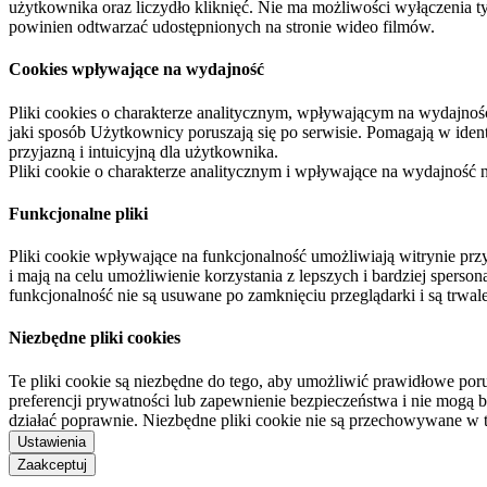
użytkownika oraz liczydło kliknięć. Nie ma możliwości wyłączenia t
powinien odtwarzać udostępnionych na stronie wideo filmów.
Cookies wpływające na wydajność
Pliki cookies o charakterze analitycznym, wpływającym na wydajność zb
jaki sposób Użytkownicy poruszają się po serwisie. Pomagają w ide
przyjazną i intuicyjną dla użytkownika.
Pliki cookie o charakterze analitycznym i wpływające na wydajność
Funkcjonalne pliki
Pliki cookie wpływające na funkcjonalność umożliwiają witrynie p
i mają na celu umożliwienie korzystania z lepszych i bardziej sperso
funkcjonalność nie są usuwane po zamknięciu przeglądarki i są trw
Niezbędne pliki cookies
Te pliki cookie są niezbędne do tego, aby umożliwić prawidłowe poru
preferencji prywatności lub zapewnienie bezpieczeństwa i nie mogą b
działać poprawnie. Niezbędne pliki cookie nie są przechowywane w 
Ustawienia
Zaakceptuj