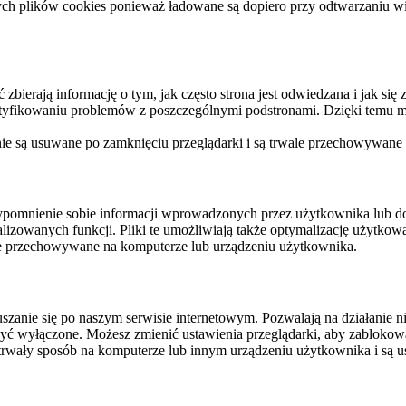
ych plików cookies ponieważ ładowane są dopiero przy odtwarzaniu wid
ierają informację o tym, jak często strona jest odwiedzana i jak się z 
ntyfikowaniu problemów z poszczególnymi podstronami. Dzięki temu mo
 nie są usuwane po zamknięciu przeglądarki i są trwale przechowywane
rzypomnienie sobie informacji wprowadzonych przez użytkownika lub 
nalizowanych funkcji. Pliki te umożliwiają także optymalizację użytko
ale przechowywane na komputerze lub urządzeniu użytkownika.
szanie się po naszym serwisie internetowym. Pozwalają na działanie ni
yć wyłączone. Możesz zmienić ustawienia przeglądarki, aby zablokować
trwały sposób na komputerze lub innym urządzeniu użytkownika i są u