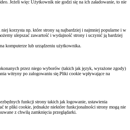
eo. Jeżeli więc Użytkownik nie godzi się na ich załadowanie, to nie
niej korzysta np. które strony są najbardziej i najmniej popularne i w
żemy ulepszać zawartość i wydajność strony i uczynić ją bardziej
 na komputerze lub urządzeniu użytkownika.
dokonanych przez niego wyborów (takich jak język, wyrażone zgody)
wania witryny po zalogowaniu się.Pliki cookie wpływające na
ezbędnych funkcji strony takich jak logowanie, ustawienia
 te pliki cookie, jednakże niektóre funkcjonalności strony mogą nie
suwane z chwilą zamknięcia przeglądarki.