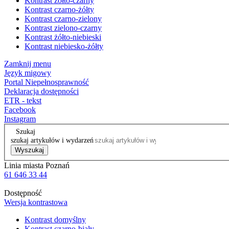
Kontrast żółto-czarny
Kontrast czarno-żółty
Kontrast czarno-zielony
Kontrast zielono-czarny
Kontrast żółto-niebieski
Kontrast niebiesko-żółty
Zamknij menu
Język migowy
Portal Niepełnosprawność
Deklaracja dostępności
ETR - tekst
Facebook
Instagram
Szukaj
szukaj artykułów i wydarzeń
Wyszukaj
Linia miasta Poznań
61 646 33 44
Dostępność
Wersja kontrastowa
Kontrast domyślny
Kontrast czarno-biały