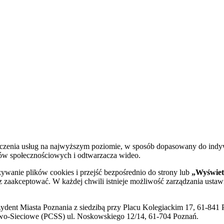
dczenia usług na najwyższym poziomie, w sposób dopasowany do indy
diów społecznościowych i odtwarzacza wideo.
żywanie plików cookies i przejść bezpośrednio do strony lub
„Wyświetl
sz zaakceptować. W każdej chwili istnieje możliwość zarządzania ustaw
ent Miasta Poznania z siedzibą przy Placu Kolegiackim 17, 61-841 P
o-Sieciowe (PCSS) ul. Noskowskiego 12/14, 61-704 Poznań.