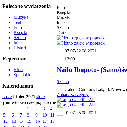
Polecane wydarzenia
Film
Książki
Muzyka
Muzyka
Teatr
Inne
Film
Sztuka
Książki
Teatr
Sztuka
Inne
Historia
07.07-22.08.2021
Repertuar
13:00
Naila Ibupoto- (Samo)
Kino
Spektakle
Sztuka
Kalendarium
Galeria Curator's Lab, ul. Nowowi
Zobacz szczegóły
< cze
Lipiec 2021
sie >
pon
wto
śro
czw
pią
sob
nie
1
2
3
4
01.07-25.08.2021
5
6
7
8
9
10
11
12
13
14
15
16
17
18