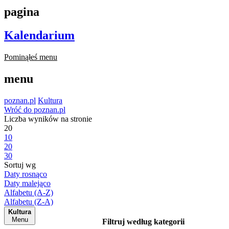
pagina
Kalendarium
Pominąłeś menu
menu
poznan.pl
Kultura
Wróć do poznan.pl
Liczba wyników na stronie
20
10
20
30
Sortuj wg
Daty rosnąco
Daty malejąco
Alfabetu (A-Z)
Alfabetu (Z-A)
Kultura
Menu
Filtruj według kategorii