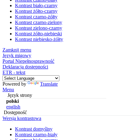
Kontrast biało-czarny
Kontrast żółto-czarny
Kontrast czarno-żółty
Kontrast czarno-zielony
Kontrast zielono-czarny
Kontrast żółto-niebieski
Kontrast niebiesko-żółty
Zamknij menu
Język migowy
Portal Niepełnosprawność
Deklaracja dostępności
ETR - tekst
Powered by
Translate
Menu
Język strony
polski
english
Dostępność
Wersja kontrastowa
Kontrast domyślny
Kontrast czarno-biały