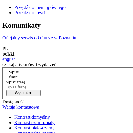
Przejdź do menu głównego
Przejdź do treści
Komunikaty
Oficjalny serwis o kulturze w Poznaniu
|
PL
polski
english
szukaj artykułów i wydarzeń
wpisz
frazę
wpisz frazę
Wyszukaj
Dostępność
Wersja kontrastowa
Kontrast domyślny
Kontrast czarno-biały
Kontrast biało-czarny