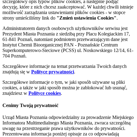
szczegółowy opis typów plików cookies, a następnie podjąć
decyzję, które z nich chcesz zaakceptować. W każdej chwili istnieje
możliwość zarządzania ustawieniami plików cookies - w stopce
strony umieściliśmy link do
"Zmień ustawienia Cookies"
.
Administratorem danych osobowych użytkowników serwisu jest
Prezydent Miasta Poznania z siedzibą przy Placu Kolegiackim 17,
61-841 Poznań, natomiast podmiotem przetwarzającym dane jest
Instytut Chemii Bioorganicznej PAN - Poznańskie Centrum
Superkomputerowo-Sieciowe (PCSS) ul. Noskowskiego 12/14, 61-
704 Poznań.
Szczegółowe informacje na temat przetwarzania Twoich danych
znajdują się w
Polityce prywatności
.
Szczegółowe informacje o tym, w jaki sposób używane są pliki
cookies, a także w jaki sposób można je zablokować lub usunąć,
znajdziesz w
Polityce cookies
.
Cenimy Twoją prywatność
Urząd Miasta Poznania odpowiedzialny za prowadzenie Miejskiego
Informatora Multimedialnego Miasta Poznania, zwraca szczególną
uwagę na przestrzeganie prawa użytkowników do prywatności.
Prezentowana informacja poniżej opisuje za co odpowiadają