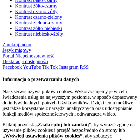
Kontrast biało-czarny
Kontrast żółto-czarny
Kontrast czarno-żółty
Kontrast czarno-zielony
Kontrast zielono-czarny
Kontrast żółto-niebieski
Kontrast niebiesko-żółty
Zamknij menu
Język migowy
Portal Niepełnosprawność
Deklaracja dostępności
Facebook
YouTube
Tik Tok
Instagram
RSS
Informacja o przetwarzaniu danych
Nasz serwis używa plików cookies. Wykorzystujemy je w celu
świadczenia usług na najwyższym poziomie, w sposób dopasowany
do indywidualnych potrzeb Użytkowników. Dzięki temu możliwe
jest także korzystanie z narzędzi analitycznych oraz udostępnianie
funkcji mediów społecznościowych i odtwarzacza wideo.
Kliknij przycisk
„Zaakceptuj lub zamknij”
, by wyrazić zgodę na
używanie plików cookies i przejść bezpośrednio do strony lub
„Wyświetl ustawienia plików cookies”
, aby zobaczyć