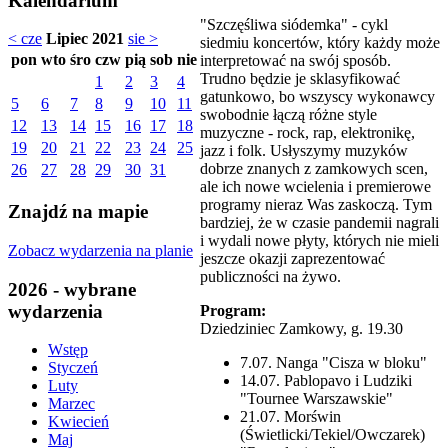
Kalendarium
"Szczęśliwa siódemka" - cykl
< cze
Lipiec 2021
sie >
siedmiu koncertów, który każdy może
pon
wto
śro
czw
pią
sob
nie
interpretować na swój sposób.
Trudno będzie je sklasyfikować
1
2
3
4
gatunkowo, bo wszyscy wykonawcy
5
6
7
8
9
10
11
swobodnie łączą różne style
12
13
14
15
16
17
18
muzyczne - rock, rap, elektronikę,
19
20
21
22
23
24
25
jazz i folk. Usłyszymy muzyków
dobrze znanych z zamkowych scen,
26
27
28
29
30
31
ale ich nowe wcielenia i premierowe
programy nieraz Was zaskoczą. Tym
Znajdź na mapie
bardziej, że w czasie pandemii nagrali
i wydali nowe płyty, których nie mieli
Zobacz wydarzenia na planie
jeszcze okazji zaprezentować
publiczności na żywo.
2026 - wybrane
wydarzenia
Program:
Dziedziniec Zamkowy, g. 19.30
Wstęp
7.07. Nanga "Cisza w bloku"
Styczeń
14.07. Pablopavo i Ludziki
Luty
"Tournee Warszawskie"
Marzec
21.07. Morświn
Kwiecień
(Świetlicki/Tekiel/Owczarek)
Maj