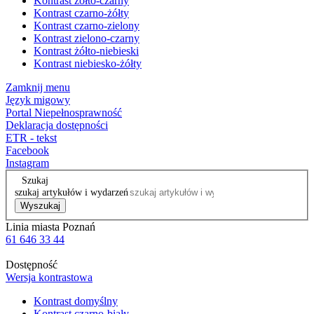
Kontrast żółto-czarny
Kontrast czarno-żółty
Kontrast czarno-zielony
Kontrast zielono-czarny
Kontrast żółto-niebieski
Kontrast niebiesko-żółty
Zamknij menu
Język migowy
Portal Niepełnosprawność
Deklaracja dostępności
ETR - tekst
Facebook
Instagram
Szukaj
szukaj artykułów i wydarzeń
Wyszukaj
Linia miasta Poznań
61 646 33 44
Dostępność
Wersja kontrastowa
Kontrast domyślny
Kontrast czarno-biały