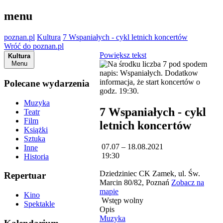
menu
poznan.pl
Kultura
7 Wspaniałych - cykl letnich koncertów
Wróć do poznan.pl
Powiększ tekst
Kultura
Menu
Polecane wydarzenia
Muzyka
7 Wspaniałych - cykl
Teatr
Film
letnich koncertów
Książki
Sztuka
07.07 – 18.08.2021
Inne
19:30
Historia
Dziedziniec CK Zamek, ul. Św.
Repertuar
Marcin 80/82, Poznań
Zobacz na
mapie
Kino
Wstęp wolny
Spektakle
Opis
Muzyka