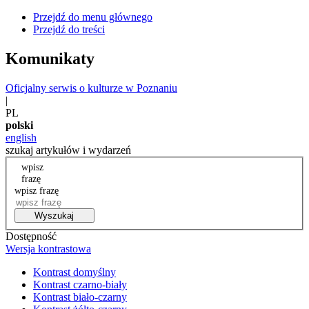
Przejdź do menu głównego
Przejdź do treści
Komunikaty
Oficjalny serwis o kulturze w Poznaniu
|
PL
polski
english
szukaj artykułów i wydarzeń
wpisz
frazę
wpisz frazę
Wyszukaj
Dostępność
Wersja kontrastowa
Kontrast domyślny
Kontrast czarno-biały
Kontrast biało-czarny