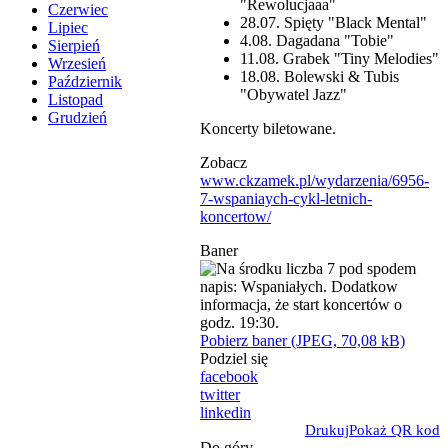
"Rewolucjaaa"
Czerwiec
28.07. Spięty "Black Mental"
Lipiec
4.08. Dagadana "Tobie"
Sierpień
11.08. Grabek "Tiny Melodies"
Wrzesień
18.08. Bolewski & Tubis
Październik
"Obywatel Jazz"
Listopad
Grudzień
Koncerty biletowane.
Zobacz
www.ckzamek.pl/wydarzenia/6956-
7-wspaniaych-cykl-letnich-
koncertow/
Baner
Pobierz baner (JPEG, 70,08 kB)
Podziel się
facebook
twitter
linkedin
Drukuj
Pokaż QR kod
Do góry