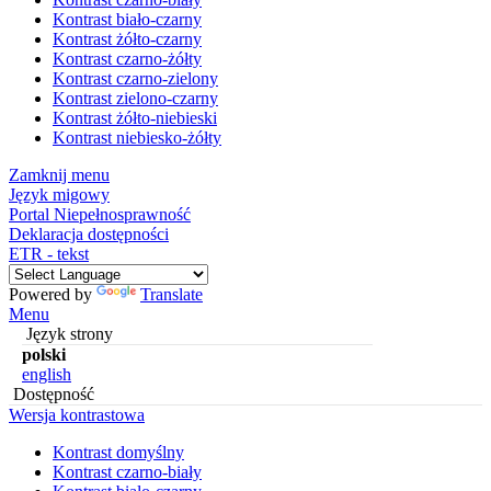
Kontrast biało-czarny
Kontrast żółto-czarny
Kontrast czarno-żółty
Kontrast czarno-zielony
Kontrast zielono-czarny
Kontrast żółto-niebieski
Kontrast niebiesko-żółty
Zamknij menu
Język migowy
Portal Niepełnosprawność
Deklaracja dostępności
ETR - tekst
Powered by
Translate
Menu
Język strony
polski
english
Dostępność
Wersja kontrastowa
Kontrast domyślny
Kontrast czarno-biały