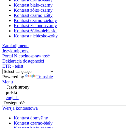
Kontrast biało-czarny
Kontrast żółto-czarny
Kontrast czarno-żółty
Kontrast czarno-zielony
Kontrast zielono-czarny
Kontrast żółto-niebieski
Kontrast niebiesko-żółty
Zamknij menu
Język migowy
Portal Niepełnosprawność
Deklaracja dostępności
ETR - tekst
Powered by
Translate
Menu
Język strony
polski
english
Dostępność
Wersja kontrastowa
Kontrast domyślny
Kontrast czarno-biały