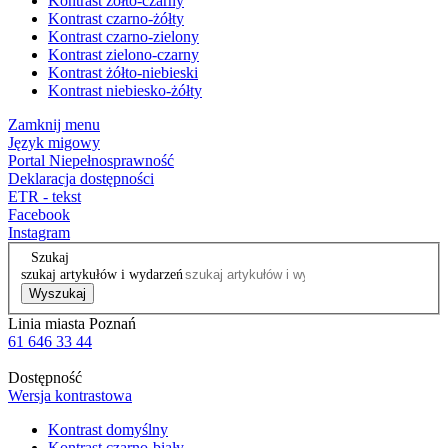
Kontrast żółto-czarny
Kontrast czarno-żółty
Kontrast czarno-zielony
Kontrast zielono-czarny
Kontrast żółto-niebieski
Kontrast niebiesko-żółty
Zamknij menu
Język migowy
Portal Niepełnosprawność
Deklaracja dostępności
ETR - tekst
Facebook
Instagram
Szukaj
szukaj artykułów i wydarzeń
Wyszukaj
Linia miasta Poznań
61 646 33 44
Dostępność
Wersja kontrastowa
Kontrast domyślny
Kontrast czarno-biały