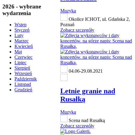
2026 - wybrane
Muzyka
wydarzenia
Okolice ICHOT, ul. Gdańska 2,
Poznań
Wstęp
Zobacz szczegóły
Styczeń
Luty
Marzec
Kwiecień
Maj
Czerwiec
Lipiec
Sierpień
04.06-29.08.2021
Wrzesień
Październik
Listopad
Letnie granie nad
Grudzień
Rusałką
Muzyka
Scena nad Rusałką
Zobacz szczegóły