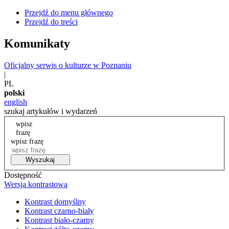
Przejdź do menu głównego
Przejdź do treści
Komunikaty
Oficjalny serwis o kulturze w Poznaniu
|
PL
polski
english
szukaj artykułów i wydarzeń
wpisz
frazę
wpisz frazę
Wyszukaj
Dostępność
Wersja kontrastowa
Kontrast domyślny
Kontrast czarno-biały
Kontrast biało-czarny