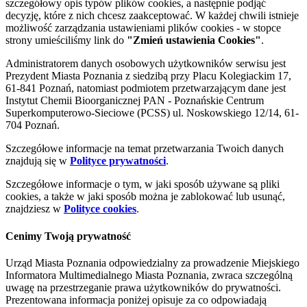
szczegółowy opis typów plików cookies, a następnie podjąć
decyzję, które z nich chcesz zaakceptować. W każdej chwili istnieje
możliwość zarządzania ustawieniami plików cookies - w stopce
strony umieściliśmy link do
"Zmień ustawienia Cookies"
.
Administratorem danych osobowych użytkowników serwisu jest
Prezydent Miasta Poznania z siedzibą przy Placu Kolegiackim 17,
61-841 Poznań, natomiast podmiotem przetwarzającym dane jest
Instytut Chemii Bioorganicznej PAN - Poznańskie Centrum
Superkomputerowo-Sieciowe (PCSS) ul. Noskowskiego 12/14, 61-
704 Poznań.
Szczegółowe informacje na temat przetwarzania Twoich danych
znajdują się w
Polityce prywatności
.
Szczegółowe informacje o tym, w jaki sposób używane są pliki
cookies, a także w jaki sposób można je zablokować lub usunąć,
znajdziesz w
Polityce cookies
.
Cenimy Twoją prywatność
Urząd Miasta Poznania odpowiedzialny za prowadzenie Miejskiego
Informatora Multimedialnego Miasta Poznania, zwraca szczególną
uwagę na przestrzeganie prawa użytkowników do prywatności.
Prezentowana informacja poniżej opisuje za co odpowiadają