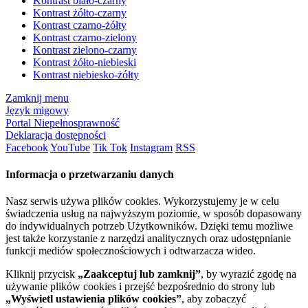
Kontrast biało-czarny
Kontrast żółto-czarny
Kontrast czarno-żółty
Kontrast czarno-zielony
Kontrast zielono-czarny
Kontrast żółto-niebieski
Kontrast niebiesko-żółty
Zamknij menu
Język migowy
Portal Niepełnosprawność
Deklaracja dostępności
Facebook
YouTube
Tik Tok
Instagram
RSS
Informacja o przetwarzaniu danych
Nasz serwis używa plików cookies. Wykorzystujemy je w celu
świadczenia usług na najwyższym poziomie, w sposób dopasowany
do indywidualnych potrzeb Użytkowników. Dzięki temu możliwe
jest także korzystanie z narzędzi analitycznych oraz udostępnianie
funkcji mediów społecznościowych i odtwarzacza wideo.
Kliknij przycisk
„Zaakceptuj lub zamknij”
, by wyrazić zgodę na
używanie plików cookies i przejść bezpośrednio do strony lub
„Wyświetl ustawienia plików cookies”
, aby zobaczyć