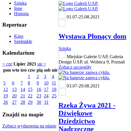
Sztuka
Inne
Historia
01.07-25.08.2021
Repertuar
Wystawa Płonący dom
Kino
Spektakle
Sztuka
Kalendarium
Miejskie Galerie UAP, Galeria
Design UAP, ul. Wolnica 9, Poznań
< cze
Lipiec 2021
sie >
Zobacz szczegóły
pon
wto
śro
czw
pią
sob
nie
1
2
3
4
5
6
7
8
9
10
11
03.07-29.08.2021
12
13
14
15
16
17
18
19
20
21
22
23
24
25
26
27
28
29
30
31
Rzeka Żywa 2021 -
Dźwiękowe
Znajdź na mapie
Dziedzictwo
Zobacz wydarzenia na planie
Nadrzeczne