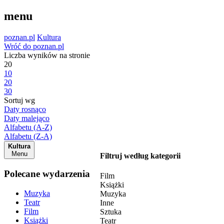
menu
poznan.pl
Kultura
Wróć do poznan.pl
Liczba wyników na stronie
20
10
20
30
Sortuj wg
Daty rosnąco
Daty malejąco
Alfabetu (A-Z)
Alfabetu (Z-A)
Kultura
Menu
Filtruj według kategorii
Polecane wydarzenia
Film
Książki
Muzyka
Muzyka
Teatr
Inne
Film
Sztuka
Książki
Teatr