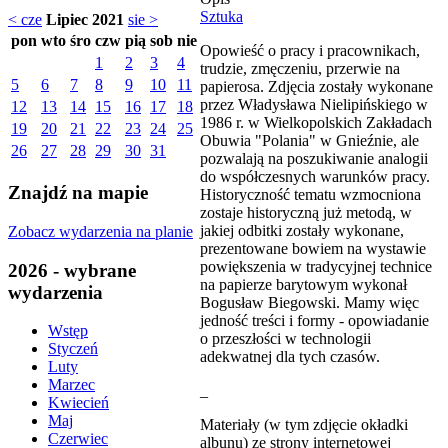
Sztuka
< cze
Lipiec 2021
sie >
pon
wto
śro
czw
pią
sob
nie
Opowieść o pracy i pracownikach,
1
2
3
4
trudzie, zmęczeniu, przerwie na
5
6
7
8
9
10
11
papierosa. Zdjęcia zostały wykonane
przez Władysława Nielipińskiego w
12
13
14
15
16
17
18
1986 r. w Wielkopolskich Zakładach
19
20
21
22
23
24
25
Obuwia "Polania" w Gnieźnie, ale
26
27
28
29
30
31
pozwalają na poszukiwanie analogii
do współczesnych warunków pracy.
Znajdź na mapie
Historyczność tematu wzmocniona
zostaje historyczną już metodą, w
jakiej odbitki zostały wykonane,
Zobacz wydarzenia na planie
prezentowane bowiem na wystawie
powiększenia w tradycyjnej technice
2026 - wybrane
na papierze barytowym wykonał
wydarzenia
Bogusław Biegowski. Mamy więc
jedność treści i formy - opowiadanie
Wstęp
o przeszłości w technologii
Styczeń
adekwatnej dla tych czasów.
Luty
Marzec
_
Kwiecień
Maj
Materiały (w tym zdjęcie okładki
Czerwiec
albunu) ze strony internetowej