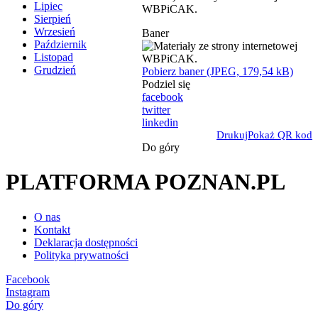
Lipiec
WBPiCAK.
Sierpień
Wrzesień
Baner
Październik
Listopad
Grudzień
Pobierz baner (JPEG, 179,54 kB)
Podziel się
facebook
twitter
linkedin
Drukuj
Pokaż QR kod
Do góry
PLATFORMA POZNAN.PL
O nas
Kontakt
Deklaracja dostępności
Polityka prywatności
Facebook
Instagram
Do góry