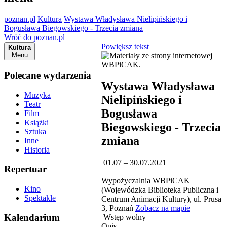
poznan.pl
Kultura
Wystawa Władysława Nielipińskiego i
Bogusława Biegowskiego - Trzecia zmiana
Wróć do poznan.pl
Powiększ tekst
Kultura
Menu
Polecane wydarzenia
Wystawa Władysława
Muzyka
Nielipińskiego i
Teatr
Bogusława
Film
Książki
Biegowskiego - Trzecia
Sztuka
zmiana
Inne
Historia
01.07 – 30.07.2021
Repertuar
Wypożyczalnia WBPiCAK
Kino
(Wojewódzka Biblioteka Publiczna i
Spektakle
Centrum Animacji Kultury), ul. Prusa
3, Poznań
Zobacz na mapie
Kalendarium
Wstęp wolny
Opis