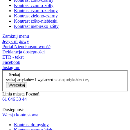
Kontrast żółto-czarny
Kontrast czarno-żółty
Kontrast czarno-zielony
Kontrast zielono-czarny
Kontrast żółto-niebieski
Kontrast niebiesko-żółty
Zamknij menu
Język migowy
Portal Niepełnosprawność
Deklaracja dostępności
ETR - tekst
Facebook
Instagram
Szukaj
szukaj artykułów i wydarzeń
Wyszukaj
Linia miasta Poznań
61 646 33 44
Dostępność
Wersja kontrastowa
Kontrast domyślny
Kontrast czarno-biały