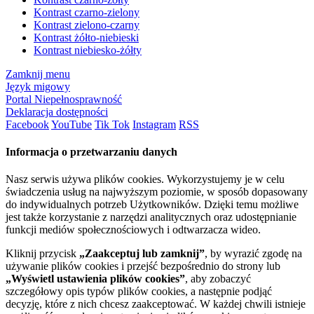
Kontrast czarno-zielony
Kontrast zielono-czarny
Kontrast żółto-niebieski
Kontrast niebiesko-żółty
Zamknij menu
Język migowy
Portal Niepełnosprawność
Deklaracja dostępności
Facebook
YouTube
Tik Tok
Instagram
RSS
Informacja o przetwarzaniu danych
Nasz serwis używa plików cookies. Wykorzystujemy je w celu
świadczenia usług na najwyższym poziomie, w sposób dopasowany
do indywidualnych potrzeb Użytkowników. Dzięki temu możliwe
jest także korzystanie z narzędzi analitycznych oraz udostępnianie
funkcji mediów społecznościowych i odtwarzacza wideo.
Kliknij przycisk
„Zaakceptuj lub zamknij”
, by wyrazić zgodę na
używanie plików cookies i przejść bezpośrednio do strony lub
„Wyświetl ustawienia plików cookies”
, aby zobaczyć
szczegółowy opis typów plików cookies, a następnie podjąć
decyzję, które z nich chcesz zaakceptować. W każdej chwili istnieje