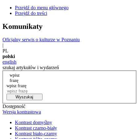
Przejdź do menu głównego
Przejdź do treści
Komunikaty
Oficjalny serwis o kulturze w Poznaniu
|
PL
polski
english
szukaj artykułów i wydarzeń
wpisz
frazę
wpisz frazę
Wyszukaj
Dostępność
Wersja kontrastowa
Kontrast domyślny
Kontrast czarno-biały
Kontrast biało-czarny