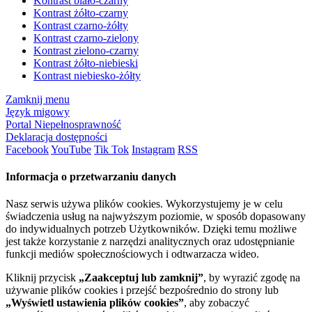
Kontrast biało-czarny
Kontrast żółto-czarny
Kontrast czarno-żółty
Kontrast czarno-zielony
Kontrast zielono-czarny
Kontrast żółto-niebieski
Kontrast niebiesko-żółty
Zamknij menu
Język migowy
Portal Niepełnosprawność
Deklaracja dostępności
Facebook
YouTube
Tik Tok
Instagram
RSS
Informacja o przetwarzaniu danych
Nasz serwis używa plików cookies. Wykorzystujemy je w celu
świadczenia usług na najwyższym poziomie, w sposób dopasowany
do indywidualnych potrzeb Użytkowników. Dzięki temu możliwe
jest także korzystanie z narzędzi analitycznych oraz udostępnianie
funkcji mediów społecznościowych i odtwarzacza wideo.
Kliknij przycisk
„Zaakceptuj lub zamknij”
, by wyrazić zgodę na
używanie plików cookies i przejść bezpośrednio do strony lub
„Wyświetl ustawienia plików cookies”
, aby zobaczyć