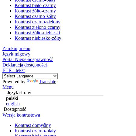
Kontrast biało-czarny
Kontrast żółto-czarny
Kontrast czarno-żółty
Kontrast czarno-zielony
Kontrast zielono-czarny
Kontrast żółto-niebieski
Kontrast niebiesko-żółty
Zamknij menu
Język migowy
Portal Niepełnosprawność
Deklaracja dostępności
ETR - tekst
Powered by
Translate
Menu
Język strony
polski
english
Dostępność
Wersja kontrastowa
Kontrast domyślny
Kontrast czarno-biały