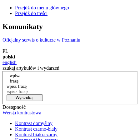
Przejdź do menu głównego
Przejdź do treści
Komunikaty
Oficjalny serwis o kulturze w Poznaniu
|
PL
polski
english
szukaj artykułów i wydarzeń
wpisz
frazę
wpisz frazę
Wyszukaj
Dostępność
Wersja kontrastowa
Kontrast domyślny
Kontrast czarno-biały
Kontrast biało-czarny