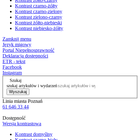
Kontrast żółto-czarny
Kontrast czarno-żółty
Kontrast czarno-zielony
Kontrast zielono-czarny
Kontrast żółto-niebieski
Kontrast niebiesko-żółty
Zamknij menu
Język migowy
Portal Niepełnosprawność
Deklaracja dostępności
ETR - tekst
Facebook
Instagram
Szukaj
szukaj artykułów i wydarzeń
Wyszukaj
Linia miasta Poznań
61 646 33 44
Dostępność
Wersja kontrastowa
Kontrast domyślny
Kontrast czarno-biały