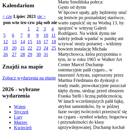
Marta Smolińska poleca:
Kalendarium
Gęsto od dymu
W lipcowe upały, gdy będziemy snuć
< cze
Lipiec 2021
sie >
się leniwie po poznańskiej starówce,
pon
wto
śro
czw
pią
sob
nie
warto zapuścić się na Wodną 13, by
spojrzeć w witrynę Galerii
1
2
3
4
Rodríguez. Na widok dymu nie
5
6
7
8
9
10
11
należy jednak wpadać w panikę ani
12
13
14
15
16
17
18
wzywać straży pożarnej - widzimy
19
20
21
22
23
24
25
bowiem instalację Michała
Martychowca, która przypomina o
26
27
28
29
30
31
tym, że w roku 1965 w Walker Art
Center Marcel Duchamp
Znajdź na mapie
ostentacyjnie palił cygaro... w
muzeum! Artysta, zaproszony przez
Zobacz wydarzenia na planie
Martina Friedmana do dyskusji o
ready made, prowokacyjnie puszczał
2026 - wybrane
kłęby dymu, siedząc przed obrazem
wydarzenia
Franka Stelli i liczną publicznością.
W latach wcześniejszych palił fajkę,
atrybut samotników, by w późnej
Wstęp
fazie swojej twórczości przerzucić się
Styczeń
na cygara - symbol władzy, bogactwa
Luty
i przynależności do klasy
Marzec
uprzywilejowanej. Duchamp kochał
Kwiecień