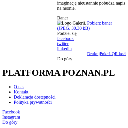
imaginację nieustannie pobudza napis
na neonie.
Baner
Pobierz baner
(JPEG, 30,30 kB)
Podziel się
facebook
twitter
linkedin
Drukuj
Pokaż QR kod
Do góry
PLATFORMA POZNAN.PL
O nas
Kontakt
Deklaracja dostępności
Polityka prywatności
Facebook
Instagram
Do góry