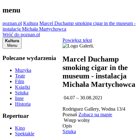
menu
poznan.pl
Kultura
Marcel Duchamp smoking cigar in the museum -
instalacja Michała Martychowca
Wróć do poznan.pl
Powiększ tekst
Kultura
Menu
Polecane wydarzenia
Marcel Duchamp
smoking cigar in the
Muzyka
museum - instalacja
Teatr
Film
Michała Martychowca
Książki
Sztuka
04.07 – 30.08.2021
Inne
Historia
Rodriguez Gallery, Wodna 13/4
Poznań
Zobacz na mapie
Repertuar
Wstęp wolny
Opis
Kino
Sztuka
Spektakle