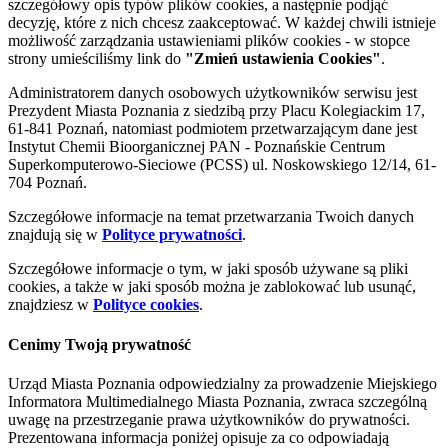
szczegółowy opis typów plików cookies, a następnie podjąć
decyzję, które z nich chcesz zaakceptować. W każdej chwili istnieje
możliwość zarządzania ustawieniami plików cookies - w stopce
strony umieściliśmy link do
"Zmień ustawienia Cookies"
.
Administratorem danych osobowych użytkowników serwisu jest
Prezydent Miasta Poznania z siedzibą przy Placu Kolegiackim 17,
61-841 Poznań, natomiast podmiotem przetwarzającym dane jest
Instytut Chemii Bioorganicznej PAN - Poznańskie Centrum
Superkomputerowo-Sieciowe (PCSS) ul. Noskowskiego 12/14, 61-
704 Poznań.
Szczegółowe informacje na temat przetwarzania Twoich danych
znajdują się w
Polityce prywatności
.
Szczegółowe informacje o tym, w jaki sposób używane są pliki
cookies, a także w jaki sposób można je zablokować lub usunąć,
znajdziesz w
Polityce cookies
.
Cenimy Twoją prywatność
Urząd Miasta Poznania odpowiedzialny za prowadzenie Miejskiego
Informatora Multimedialnego Miasta Poznania, zwraca szczególną
uwagę na przestrzeganie prawa użytkowników do prywatności.
Prezentowana informacja poniżej opisuje za co odpowiadają