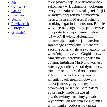
takie prowokacje, a Martychowiec -
Maj
zakochany w Duchampie - dokonuje
Czerwiec
swego rodzaju rekonstrukcji tej akcji i
Lipiec
w zadymionej witrynie umieszcza
Sierpień
neon z napisem: Marcel Duchamp
Wrzesień
smoking cigar in the museum. Palenie
Październik
w sztuce ma długą tradycję: pierwsze
Listopad
autoportrety z papierosami malowali
Grudzień
już w XVII wieku Holendrzy,
postrzegając papieros jako atrybut
samotnego zamyślenia. Duchamp
zaczyna od fajki, ale tę skojarzono już
wcześniej m.in. z van Goghiem czy
Magritte'em, przerzuca się więc na
cygara. Instalacja Martychowca jest
zatem gęsta nie tylko od dymu, lecz
również od odniesień do historii
sztuki. Stanowi także pytanie o
łamanie reguł, uprzywilejowaną
pozycję artysty czy potencjał
prowokacji w sztuce. Sam palący
autor ready made nie został
przedstawiony - musimy go sobie
wyobrazić, jak wyłania się z dymu i
w nim znika, podczas gdy naszą