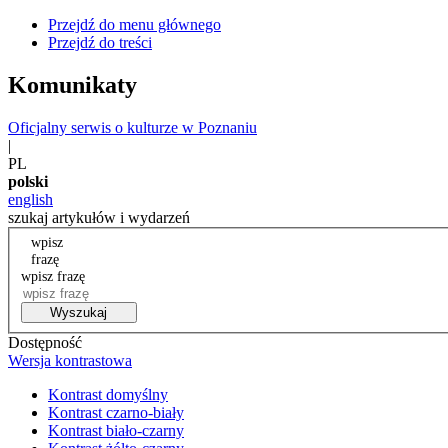
Przejdź do menu głównego
Przejdź do treści
Komunikaty
Oficjalny serwis o kulturze w Poznaniu
|
PL
polski
english
szukaj artykułów i wydarzeń
wpisz
frazę
wpisz frazę
Wyszukaj
Dostępność
Wersja kontrastowa
Kontrast domyślny
Kontrast czarno-biały
Kontrast biało-czarny