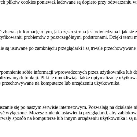
ych plików cookies ponieważ ładowane są dopiero przy odtwarzaniu wid
ierają informację o tym, jak często strona jest odwiedzana i jak się z 
ntyfikowaniu problemów z poszczególnymi podstronami. Dzięki temu mo
 nie są usuwane po zamknięciu przeglądarki i są trwale przechowywane
rzypomnienie sobie informacji wprowadzonych przez użytkownika lub 
nalizowanych funkcji. Pliki te umożliwiają także optymalizację użytko
ale przechowywane na komputerze lub urządzeniu użytkownika.
szanie się po naszym serwisie internetowym. Pozwalają na działanie ni
yć wyłączone. Możesz zmienić ustawienia przeglądarki, aby zablokować
trwały sposób na komputerze lub innym urządzeniu użytkownika i są u