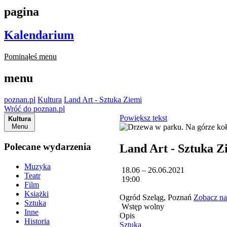
pagina
Kalendarium
Pominąłeś menu
menu
poznan.pl
Kultura
Land Art - Sztuka Ziemi
Wróć do poznan.pl
Powiększ tekst
Kultura
Menu
Polecane wydarzenia
Land Art - Sztuka Z
Muzyka
18.06 – 26.06.2021
Teatr
19:00
Film
Książki
Ogród Szeląg, Poznań
Zobacz na
Sztuka
Wstęp wolny
Inne
Opis
Historia
Sztuka