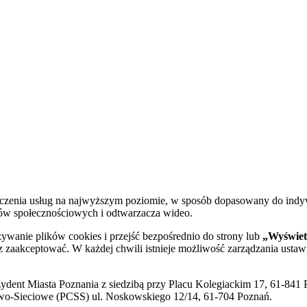
dczenia usług na najwyższym poziomie, w sposób dopasowany do indy
diów społecznościowych i odtwarzacza wideo.
żywanie plików cookies i przejść bezpośrednio do strony lub
„Wyświetl
sz zaakceptować. W każdej chwili istnieje możliwość zarządzania ustaw
ent Miasta Poznania z siedzibą przy Placu Kolegiackim 17, 61-841 P
o-Sieciowe (PCSS) ul. Noskowskiego 12/14, 61-704 Poznań.