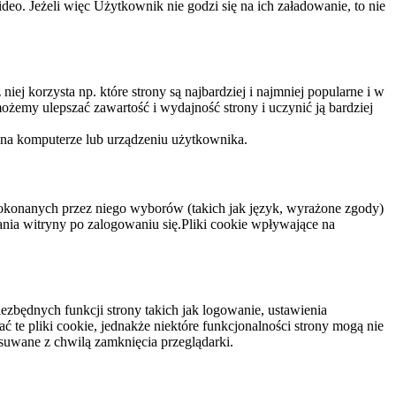
eo. Jeżeli więc Użytkownik nie godzi się na ich załadowanie, to nie
niej korzysta np. które strony są najbardziej i najmniej popularne i w
żemy ulepszać zawartość i wydajność strony i uczynić ją bardziej
 na komputerze lub urządzeniu użytkownika.
dokonanych przez niego wyborów (takich jak język, wyrażone zgody)
wania witryny po zalogowaniu się.Pliki cookie wpływające na
ezbędnych funkcji strony takich jak logowanie, ustawienia
 te pliki cookie, jednakże niektóre funkcjonalności strony mogą nie
suwane z chwilą zamknięcia przeglądarki.