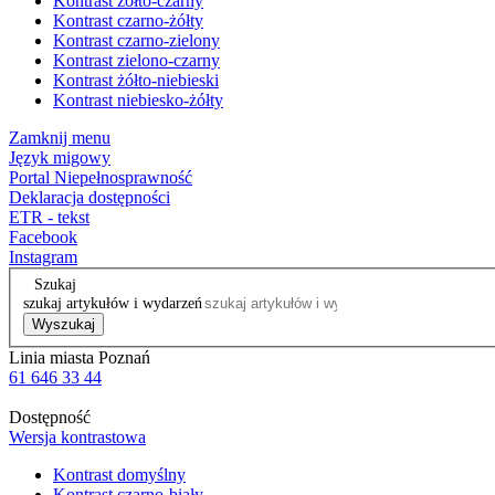
Kontrast żółto-czarny
Kontrast czarno-żółty
Kontrast czarno-zielony
Kontrast zielono-czarny
Kontrast żółto-niebieski
Kontrast niebiesko-żółty
Zamknij menu
Język migowy
Portal Niepełnosprawność
Deklaracja dostępności
ETR - tekst
Facebook
Instagram
Szukaj
szukaj artykułów i wydarzeń
Wyszukaj
Linia miasta Poznań
61 646 33 44
Dostępność
Wersja kontrastowa
Kontrast domyślny
Kontrast czarno-biały