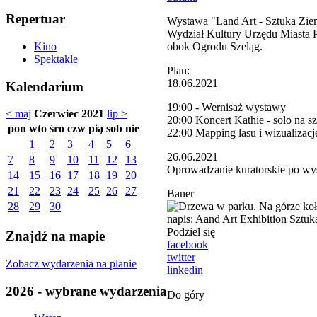
Repertuar
Wystawa "Land Art - Sztuka Ziem
Wydział Kultury Urzędu Miasta P
obok Ogrodu Szeląg.
Kino
Spektakle
Plan:
18.06.2021
Kalendarium
19:00 - Wernisaż wystawy
< maj
Czerwiec 2021
lip >
20:00 Koncert Kathie - solo na s
pon
wto
śro
czw
pią
sob
nie
22:00 Mapping lasu i wizualiza
1
2
3
4
5
6
26.06.2021
7
8
9
10
11
12
13
Oprowadzanie kuratorskie po wy
14
15
16
17
18
19
20
21
22
23
24
25
26
27
Baner
28
29
30
Podziel się
Znajdź na mapie
facebook
twitter
Zobacz wydarzenia na planie
linkedin
2026 - wybrane wydarzenia
Do góry