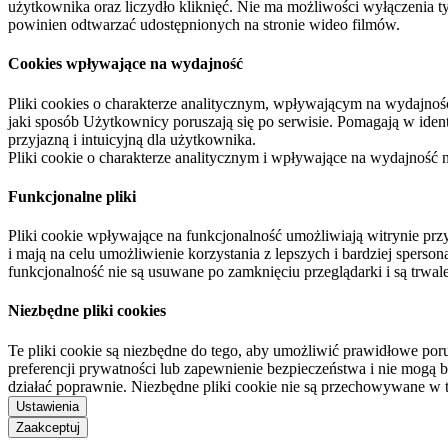
użytkownika oraz liczydło kliknięć. Nie ma możliwości wyłączenia t
powinien odtwarzać udostępnionych na stronie wideo filmów.
Cookies wpływające na wydajność
Pliki cookies o charakterze analitycznym, wpływającym na wydajność zb
jaki sposób Użytkownicy poruszają się po serwisie. Pomagają w ide
przyjazną i intuicyjną dla użytkownika.
Pliki cookie o charakterze analitycznym i wpływające na wydajność
Funkcjonalne pliki
Pliki cookie wpływające na funkcjonalność umożliwiają witrynie p
i mają na celu umożliwienie korzystania z lepszych i bardziej sperso
funkcjonalność nie są usuwane po zamknięciu przeglądarki i są trw
Niezbędne pliki cookies
Te pliki cookie są niezbędne do tego, aby umożliwić prawidłowe poru
preferencji prywatności lub zapewnienie bezpieczeństwa i nie mogą b
działać poprawnie. Niezbędne pliki cookie nie są przechowywane w 
Ustawienia
Zaakceptuj