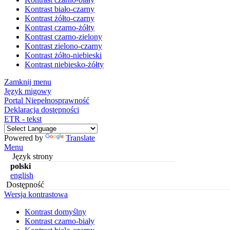
Kontrast biało-czarny
Kontrast żółto-czarny
Kontrast czarno-żółty
Kontrast czarno-zielony
Kontrast zielono-czarny
Kontrast żółto-niebieski
Kontrast niebiesko-żółty
Zamknij menu
Język migowy
Portal Niepełnosprawność
Deklaracja dostępności
ETR - tekst
Powered by
Translate
Menu
Język strony
polski
english
Dostępność
Wersja kontrastowa
Kontrast domyślny
Kontrast czarno-biały