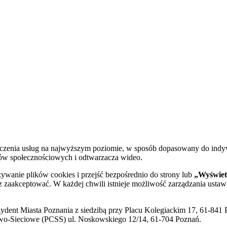
dczenia usług na najwyższym poziomie, w sposób dopasowany do indy
diów społecznościowych i odtwarzacza wideo.
żywanie plików cookies i przejść bezpośrednio do strony lub
„Wyświetl
sz zaakceptować. W każdej chwili istnieje możliwość zarządzania ustaw
ent Miasta Poznania z siedzibą przy Placu Kolegiackim 17, 61-841 P
o-Sieciowe (PCSS) ul. Noskowskiego 12/14, 61-704 Poznań.