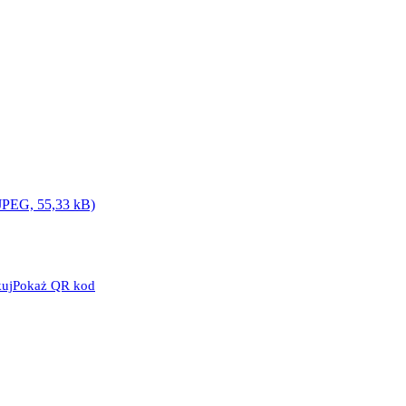
(JPEG, 55,33 kB)
uj
Pokaż QR kod