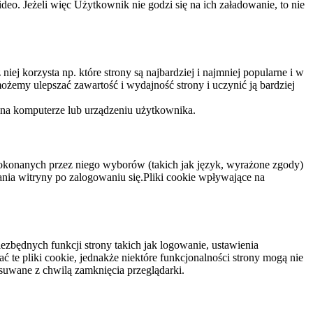
eo. Jeżeli więc Użytkownik nie godzi się na ich załadowanie, to nie
niej korzysta np. które strony są najbardziej i najmniej popularne i w
żemy ulepszać zawartość i wydajność strony i uczynić ją bardziej
 na komputerze lub urządzeniu użytkownika.
dokonanych przez niego wyborów (takich jak język, wyrażone zgody)
wania witryny po zalogowaniu się.Pliki cookie wpływające na
ezbędnych funkcji strony takich jak logowanie, ustawienia
 te pliki cookie, jednakże niektóre funkcjonalności strony mogą nie
suwane z chwilą zamknięcia przeglądarki.