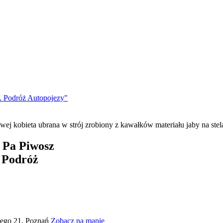
y. Podróż Autopojezy"
 Pa Piwosz
 Podróż
iego 21, Poznań
Zobacz na mapie