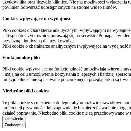
użytkownika oraz liczydło kliknięć. Nie ma możliwości wyłączenia t
powinien odtwarzać udostępnionych na stronie wideo filmów.
Cookies wpływające na wydajność
Pliki cookies o charakterze analitycznym, wpływającym na wydajność zb
jaki sposób Użytkownicy poruszają się po serwisie. Pomagają w ide
przyjazną i intuicyjną dla użytkownika.
Pliki cookie o charakterze analitycznym i wpływające na wydajność
Funkcjonalne pliki
Pliki cookie wpływające na funkcjonalność umożliwiają witrynie p
i mają na celu umożliwienie korzystania z lepszych i bardziej sperso
funkcjonalność nie są usuwane po zamknięciu przeglądarki i są trw
Niezbędne pliki cookies
Te pliki cookie są niezbędne do tego, aby umożliwić prawidłowe poru
preferencji prywatności lub zapewnienie bezpieczeństwa i nie mogą b
działać poprawnie. Niezbędne pliki cookie nie są przechowywane w 
Ustawienia
Zaakceptuj