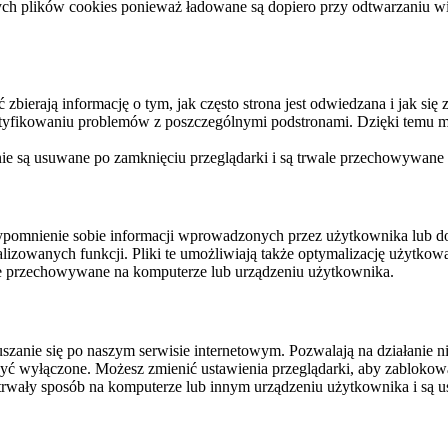
ych plików cookies ponieważ ładowane są dopiero przy odtwarzaniu wid
ierają informację o tym, jak często strona jest odwiedzana i jak się z 
ntyfikowaniu problemów z poszczególnymi podstronami. Dzięki temu mo
 nie są usuwane po zamknięciu przeglądarki i są trwale przechowywane
rzypomnienie sobie informacji wprowadzonych przez użytkownika lub 
nalizowanych funkcji. Pliki te umożliwiają także optymalizację użytko
ale przechowywane na komputerze lub urządzeniu użytkownika.
szanie się po naszym serwisie internetowym. Pozwalają na działanie ni
yć wyłączone. Możesz zmienić ustawienia przeglądarki, aby zablokować
trwały sposób na komputerze lub innym urządzeniu użytkownika i są u