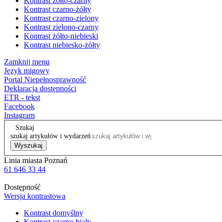
Kontrast żółto-czarny
Kontrast czarno-żółty
Kontrast czarno-zielony
Kontrast zielono-czarny
Kontrast żółto-niebieski
Kontrast niebiesko-żółty
Zamknij menu
Język migowy
Portal Niepełnosprawność
Deklaracja dostępności
ETR - tekst
Facebook
Instagram
Szukaj
szukaj artykułów i wydarzeń
Wyszukaj
Linia miasta Poznań
61 646 33 44
Dostępność
Wersja kontrastowa
Kontrast domyślny
Kontrast czarno-biały