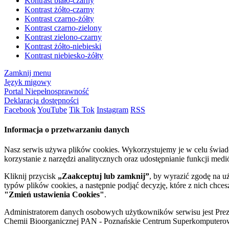
Kontrast biało-czarny
Kontrast żółto-czarny
Kontrast czarno-żółty
Kontrast czarno-zielony
Kontrast zielono-czarny
Kontrast żółto-niebieski
Kontrast niebiesko-żółty
Zamknij menu
Język migowy
Portal Niepełnosprawność
Deklaracja dostępności
Facebook
YouTube
Tik Tok
Instagram
RSS
Informacja o przetwarzaniu danych
Nasz serwis używa plików cookies. Wykorzystujemy je w celu świa
korzystanie z narzędzi analitycznych oraz udostępnianie funkcji me
Kliknij przycisk
„Zaakceptuj lub zamknij”
, by wyrazić zgodę na u
typów plików cookies, a następnie podjąć decyzję, które z nich chce
"Zmień ustawienia Cookies"
.
Administratorem danych osobowych użytkowników serwisu jest Prezyd
Chemii Bioorganicznej PAN - Poznańskie Centrum Superkomputerow