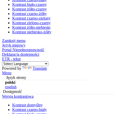
Kontrast biało-czarny
Kontrast żółto-czarny
Kontrast czarno-żółty
Kontrast czarno-zielony
Kontrast zielono-czarny
Kontrast żółto-niebieski
Kontrast niebiesko-żółty
Zamknij menu
Język migowy
Portal Niepełnosprawność
Deklaracja dostępności
ETR - tekst
Powered by
Translate
Menu
Język strony
polski
english
Dostępność
Wersja kontrastowa
Kontrast domyślny
Kontrast czarno-biały