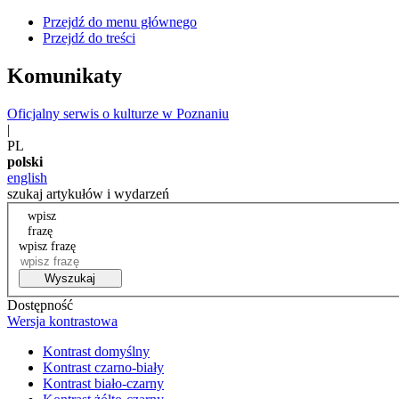
Przejdź do menu głównego
Przejdź do treści
Komunikaty
Oficjalny serwis o kulturze w Poznaniu
|
PL
polski
english
szukaj artykułów i wydarzeń
wpisz
frazę
wpisz frazę
Wyszukaj
Dostępność
Wersja kontrastowa
Kontrast domyślny
Kontrast czarno-biały
Kontrast biało-czarny