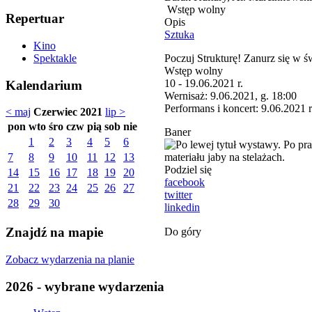
Wstęp wolny
Repertuar
Opis
Sztuka
Kino
Poczuj Strukturę! Zanurz się w św
Spektakle
Wstęp wolny
10 - 19.06.2021 r.
Kalendarium
Wernisaż: 9.06.2021, g. 18:00
Performans i koncert: 9.06.2021 r
< maj
Czerwiec 2021
lip >
pon
wto
śro
czw
pią
sob
nie
Baner
1
2
3
4
5
6
7
8
9
10
11
12
13
Podziel się
14
15
16
17
18
19
20
facebook
21
22
23
24
25
26
27
twitter
28
29
30
linkedin
Znajdź na mapie
Do góry
Zobacz wydarzenia na planie
2026 - wybrane wydarzenia