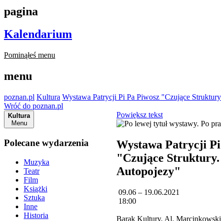
pagina
Kalendarium
Pominąłeś menu
menu
poznan.pl
Kultura
Wystawa Patrycji Pi Pa Piwosz "Czujące Struktur
Wróć do poznan.pl
Powiększ tekst
Kultura
Menu
Polecane wydarzenia
Wystawa Patrycji Pi
"Czujące Struktury.
Muzyka
Autopojezy"
Teatr
Film
Książki
09.06 – 19.06.2021
Sztuka
18:00
Inne
Historia
Barak Kultury, Al. Marcinkowsk