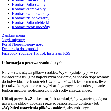
Kontrast biało-czarny
Kontrast żółto-czarny
Kontrast czarno-żółty
Kontrast czarno-zielony
Kontrast zielono-czarny
Kontrast żółto-niebieski
Kontrast niebiesko-żółty
Zamknij menu
Język migowy
Portal Niepełnosprawność
Deklaracja dostępności
Facebook
YouTube
Tik Tok
Instagram
RSS
Informacja o przetwarzaniu danych
Nasz serwis używa plików cookies. Wykorzystujemy je w celu
świadczenia usług na najwyższym poziomie, w sposób dopasowany
do indywidualnych potrzeb Użytkowników. Dzięki temu możliwe
jest także korzystanie z narzędzi analitycznych oraz udostępnianie
funkcji mediów społecznościowych i odtwarzacza wideo.
Kliknij przycisk
„Zaakceptuj lub zamknij”
, by wyrazić zgodę na
używanie plików cookies i przejść bezpośrednio do strony lub
„Wyświetl ustawienia plików cookies”
, aby zobaczyć