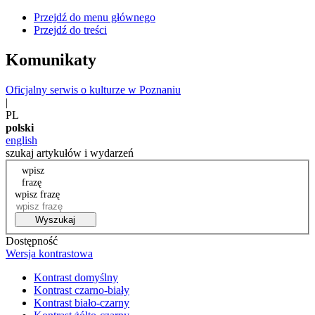
Przejdź do menu głównego
Przejdź do treści
Komunikaty
Oficjalny serwis o kulturze w Poznaniu
|
PL
polski
english
szukaj artykułów i wydarzeń
wpisz
frazę
wpisz frazę
Wyszukaj
Dostępność
Wersja kontrastowa
Kontrast domyślny
Kontrast czarno-biały
Kontrast biało-czarny