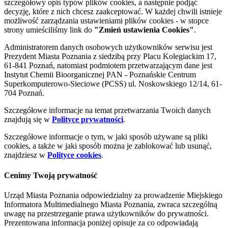
szczegółowy opis typów plików cookies, a następnie podjąć
decyzję, które z nich chcesz zaakceptować. W każdej chwili istnieje
możliwość zarządzania ustawieniami plików cookies - w stopce
strony umieściliśmy link do
"Zmień ustawienia Cookies"
.
Administratorem danych osobowych użytkowników serwisu jest
Prezydent Miasta Poznania z siedzibą przy Placu Kolegiackim 17,
61-841 Poznań, natomiast podmiotem przetwarzającym dane jest
Instytut Chemii Bioorganicznej PAN - Poznańskie Centrum
Superkomputerowo-Sieciowe (PCSS) ul. Noskowskiego 12/14, 61-
704 Poznań.
Szczegółowe informacje na temat przetwarzania Twoich danych
znajdują się w
Polityce prywatności
.
Szczegółowe informacje o tym, w jaki sposób używane są pliki
cookies, a także w jaki sposób można je zablokować lub usunąć,
znajdziesz w
Polityce cookies
.
Cenimy Twoją prywatność
Urząd Miasta Poznania odpowiedzialny za prowadzenie Miejskiego
Informatora Multimedialnego Miasta Poznania, zwraca szczególną
uwagę na przestrzeganie prawa użytkowników do prywatności.
Prezentowana informacja poniżej opisuje za co odpowiadają