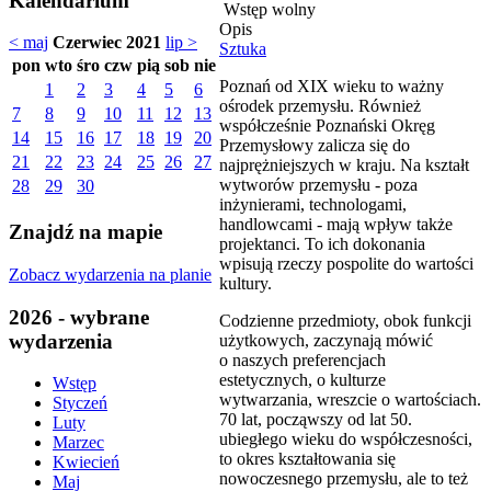
Kalendarium
Wstęp wolny
Opis
< maj
Czerwiec 2021
lip >
Sztuka
pon
wto
śro
czw
pią
sob
nie
Poznań od XIX wieku to ważny
1
2
3
4
5
6
ośrodek przemysłu. Również
7
8
9
10
11
12
13
współcześnie Poznański Okręg
14
15
16
17
18
19
20
Przemysłowy zalicza się do
21
22
23
24
25
26
27
najprężniejszych w kraju. Na kształt
wytworów przemysłu - poza
28
29
30
inżynierami, technologami,
handlowcami - mają wpływ także
Znajdź na mapie
projektanci. To ich dokonania
wpisują rzeczy pospolite do wartości
Zobacz wydarzenia na planie
kultury.
2026 - wybrane
Codzienne przedmioty, obok funkcji
wydarzenia
użytkowych, zaczynają mówić
o naszych preferencjach
estetycznych, o kulturze
Wstęp
wytwarzania, wreszcie o wartościach.
Styczeń
70 lat, począwszy od lat 50.
Luty
ubiegłego wieku do współczesności,
Marzec
to okres kształtowania się
Kwiecień
nowoczesnego przemysłu, ale to też
Maj