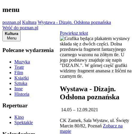
menu
poznan.pl
Kultura
Wystawa - Dizajn. Odsłona poznańska
Wróć do poznan.pl
Powiększ tekst
Kultura
Menu
Polecane wydarzenia
Muzyka
Teatr
Film
Książki
Sztuka
Wystawa - Dizajn.
Inne
Historia
Odsłona poznańska
Repertuar
14.05 – 12.09.2021
Kino
CK Zamek, Sala Wystaw, ul. Święty
Spektakle
Marcin 80/82, Poznań
Zobacz na
mapie