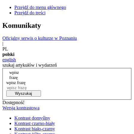
Przejdź do menu głównego
Przejdź do treści
Komunikaty
Oficjalny serwis o kulturze w Poznaniu
|
PL
polski
english
szukaj artykułów i wydarzeń
wpisz
frazę
wpisz frazę
Wyszukaj
Dostępność
Wersja kontrastowa
Kontrast domyślny
Kontrast czarno-biały
Kontrast biało-czarny