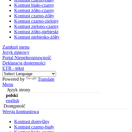
Kontrast biało-czarny
Kontrast żółto-czarny
Kontrast czarno-żółty
Kontrast czarno-zielony
Kontrast zielono-czarny
Kontrast żółto-niebieski
Kontrast niebiesko-żółty
Zamknij menu
Język migowy
Portal Niepełnosprawność
Deklaracja dostępności
ETR - tekst
Powered by
Translate
Menu
Język strony
polski
english
Dostępność
Wersja kontrastowa
Kontrast domyślny
Kontrast czarno-biały