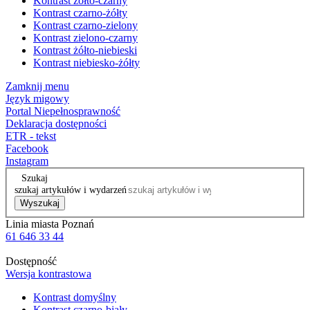
Kontrast żółto-czarny
Kontrast czarno-żółty
Kontrast czarno-zielony
Kontrast zielono-czarny
Kontrast żółto-niebieski
Kontrast niebiesko-żółty
Zamknij menu
Język migowy
Portal Niepełnosprawność
Deklaracja dostępności
ETR - tekst
Facebook
Instagram
Szukaj
szukaj artykułów i wydarzeń
Wyszukaj
Linia miasta Poznań
61 646 33 44
Dostępność
Wersja kontrastowa
Kontrast domyślny
Kontrast czarno-biały