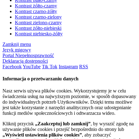
Kontrast biało-czarny
Kontrast żółto-czarny
Kontrast czarno-żółty
Kontrast czarno-zielony
Kontrast zielono-czarny
Kontrast żółto-niebieski
Kontrast niebiesko-żółty
Zamknij menu
Język migowy
Portal Niepełnosprawność
Deklaracja dostępności
Facebook
YouTube
Tik Tok
Instagram
RSS
Informacja o przetwarzaniu danych
Nasz serwis używa plików cookies. Wykorzystujemy je w celu
świadczenia usług na najwyższym poziomie, w sposób dopasowany
do indywidualnych potrzeb Użytkowników. Dzięki temu możliwe
jest także korzystanie z narzędzi analitycznych oraz udostępnianie
funkcji mediów społecznościowych i odtwarzacza wideo.
Kliknij przycisk
„Zaakceptuj lub zamknij”
, by wyrazić zgodę na
używanie plików cookies i przejść bezpośrednio do strony lub
„Wyświetl ustawienia plików cookies”
, aby zobaczyć