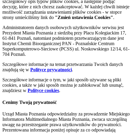
szczegółowy opis typów plików cookies, a następnie podjąć
decyzję, które z nich chcesz zaakceptować. W każdej chwili istnieje
możliwość zarządzania ustawieniami plików cookies - w stopce
strony umieściliśmy link do
"Zmień ustawienia Cookies"
.
Administratorem danych osobowych użytkowników serwisu jest
Prezydent Miasta Poznania z siedzibą przy Placu Kolegiackim 17,
61-841 Poznań, natomiast podmiotem przetwarzającym dane jest
Instytut Chemii Bioorganicznej PAN - Poznańskie Centrum
Superkomputerowo-Sieciowe (PCSS) ul. Noskowskiego 12/14, 61-
704 Poznań.
Szczegółowe informacje na temat przetwarzania Twoich danych
znajdują się w
Polityce prywatności
.
Szczegółowe informacje o tym, w jaki sposób używane są pliki
cookies, a także w jaki sposób można je zablokować lub usunąć,
znajdziesz w
Polityce cookies
.
Cenimy Twoją prywatność
Urząd Miasta Poznania odpowiedzialny za prowadzenie Miejskiego
Informatora Multimedialnego Miasta Poznania, zwraca szczególną
uwagę na przestrzeganie prawa użytkowników do prywatności.
Prezentowana informacja poniżej opisuje za co odpowiadają