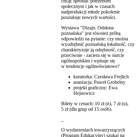
chcąc sprostać potrzebom
społecznym i jak w czasach
nadprodukcji młode pokolenie
poszukuje nowych wartości.
Wystawa "Dizajn. Odsłona
poznańska" jest również próbą
odpowiedzi na pytanie: czy można
wyodrębnić poznańską lokalność, czy
charakteryzuje ją odrębność, czy
przeciwnie - zaciera się w nurcie
ogólnopolskim i wpisuje się
w tendencje ogólnoświatowe?
kuratorka: Czesława Frejlich
aranżacja: Paweł Grobelny
projekt graficzny: Ewa
Hejnowicz
Bilety w cenach: 10 zł (n), 7 zł (u),
5 zł (dla grup od 15 osób).
_
O wydarzeniach towarzyszących
(Program Edukacyjny) szukaj na