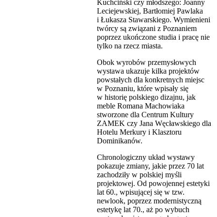
Kuchciński czy młodszego: Joanny
Leciejewskiej, Bartłomiej Pawlaka
i Łukasza Stawarskiego. Wymienieni
twórcy są związani z Poznaniem
poprzez ukończone studia i pracę nie
tylko na rzecz miasta.
Obok wyrobów przemysłowych
wystawa ukazuje kilka projektów
powstałych dla konkretnych miejsc
w Poznaniu, które wpisały się
w historię polskiego dizajnu, jak
meble Romana Machowiaka
stworzone dla Centrum Kultury
ZAMEK czy Jana Węcławskiego dla
Hotelu Merkury i Klasztoru
Dominikanów.
Chronologiczny układ wystawy
pokazuje zmiany, jakie przez 70 lat
zachodziły w polskiej myśli
projektowej. Od powojennej estetyki
lat 60., wpisującej się w tzw.
newlook, poprzez modernistyczną
estetykę lat 70., aż po wybuch