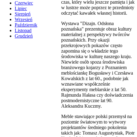
czas, który wielu jeszcze pamięta i jak
Czerwiec
w lustrze może poprzez te przedmioty
Lipiec
odczytać kawałek własnej historii.
Sierpień
Wrzesień
Wystawa "Dizajn. Odsłona
Październik
poznańska" prezentuje obraz kultury
Listopad
materialnej z perspektywy twórców
Grudzień
poznańskich. Przy okazji
przekrojowych pokazów często
zapomina się o wkładzie tego
środowiska w kulturę naszego kraju.
Niewiele osób spoza środowiska
branżowego kojarzy z Poznaniem
meblościankę Bogusławy i Czesława
Kowalskich z lat 60., podobnie jak
wznawiane współcześnie
eksperymenty meblarskie z lat 50.
Rajmunda Hałasa czy doświadczenia
postmodernistyczne lat 90.
Aleksandra Kuczmy.
Meble stawiające polski przemysł na
poziomie światowym to wytwory
projektantów średniego pokolenia
takich jak: Tomasz Augustyniak, Piotr