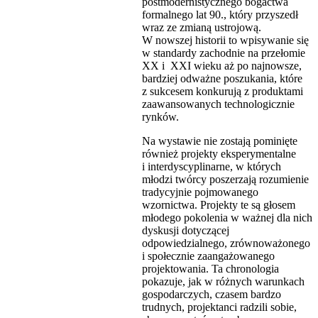
postmodernistycznego bogactwa
formalnego lat 90., który przyszedł
wraz ze zmianą ustrojową.
W nowszej historii to wpisywanie się
w standardy zachodnie na przełomie
XX i XXI wieku aż po najnowsze,
bardziej odważne poszukania, które
z sukcesem konkurują z produktami
zaawansowanych technologicznie
rynków.
Na wystawie nie zostają pominięte
również projekty eksperymentalne
i interdyscyplinarne, w których
młodzi twórcy poszerzają rozumienie
tradycyjnie pojmowanego
wzornictwa. Projekty te są głosem
młodego pokolenia w ważnej dla nich
dyskusji dotyczącej
odpowiedzialnego, zrównoważonego
i społecznie zaangażowanego
projektowania. Ta chronologia
pokazuje, jak w różnych warunkach
gospodarczych, czasem bardzo
trudnych, projektanci radzili sobie,