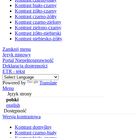
Kontrast biało-czarny
Kontrast żółto-czarny
Kontrast czarno-żółty
Kontrast czarno-zielony
Kontrast zielono-czarny
Kontrast żółto-niebieski
Kontrast niebiesko-żółty
Zamknij menu
Język migowy
Portal Niepełnosprawność
Deklaracja dostępności
ETR - tekst
Powered by
Translate
Menu
Język strony
polski
english
Dostępność
Wersja kontrastowa
Kontrast domyślny
Kontrast czarno-biały