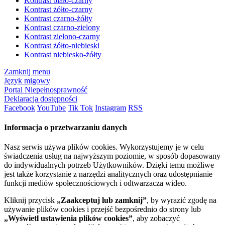
Kontrast biało-czarny
Kontrast żółto-czarny
Kontrast czarno-żółty
Kontrast czarno-zielony
Kontrast zielono-czarny
Kontrast żółto-niebieski
Kontrast niebiesko-żółty
Zamknij menu
Język migowy
Portal Niepełnosprawność
Deklaracja dostępności
Facebook
YouTube
Tik Tok
Instagram
RSS
Informacja o przetwarzaniu danych
Nasz serwis używa plików cookies. Wykorzystujemy je w celu
świadczenia usług na najwyższym poziomie, w sposób dopasowany
do indywidualnych potrzeb Użytkowników. Dzięki temu możliwe
jest także korzystanie z narzędzi analitycznych oraz udostępnianie
funkcji mediów społecznościowych i odtwarzacza wideo.
Kliknij przycisk
„Zaakceptuj lub zamknij”
, by wyrazić zgodę na
używanie plików cookies i przejść bezpośrednio do strony lub
„Wyświetl ustawienia plików cookies”
, aby zobaczyć