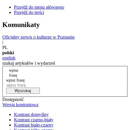
Przejdź do menu głównego
Przejdź do treści
Komunikaty
Oficjalny serwis o kulturze w Poznaniu
|
PL
polski
english
szukaj artykułów i wydarzeń
wpisz
frazę
wpisz frazę
Wyszukaj
Dostępność
Wersja kontrastowa
Kontrast domyślny
Kontrast czarno-biały
Kontrast biało-czarny