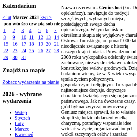
Kalendarium
Nazwa rezerwatu -
Genius loci
(łac. D
opiekuńczy), nawiązuje do tradycji
< lut
Marzec 2021
kwi >
szczęśliwych, wybranych miejsc,
pon
wto
śro
czw
pią
sob
nie
posiadających swego ducha
opiekuńczego. W tym łacińskim
1
2
3
4
5
6
7
określeniu skupia się wyjątkowy chara
8
9
10
11
12
13
14
Ostrowa Tumskiego, od ponad1000 lat
15
16
17
18
19
20
21
nieodłącznie związanego z historią
22
23
24
25
26
27
28
naszego kraju i miasta. Prowadzone od
2008 roku wykopaliska odsłoniły świet
29
30
31
zachowane, niezwykle ciekawe założe
konstrukcyjne wałów grodowych. Dzię
Znajdź na mapie
badaniom wiemy, że w X wieku wysp
tętniła życiem politycznym,
Zobacz wydarzenia na planie
gospodarczym i religijnym. Tu zapadał
najistotniejsze decyzje, dotyczące
2026 - wybrane
charakteru kształtującego się organizm
wydarzenia
państwowego. Jak na ówczesne czasy,
gród był nadzwyczaj nowoczesny.
Geniusz miejsca sprawił, że to właśnie 
Wstęp
skupili się ludzie obdarzeni wielką
Styczeń
charyzmą, potrafiący wspaniałe idee
Luty
wcielać w życie, organizować innych
Marzec
wokół szczytnych celów i zarażać
Kwiecień