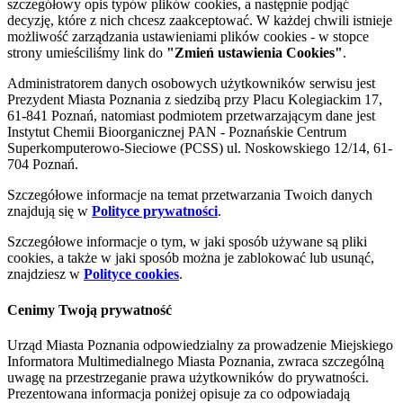
szczegółowy opis typów plików cookies, a następnie podjąć
decyzję, które z nich chcesz zaakceptować. W każdej chwili istnieje
możliwość zarządzania ustawieniami plików cookies - w stopce
strony umieściliśmy link do
"Zmień ustawienia Cookies"
.
Administratorem danych osobowych użytkowników serwisu jest
Prezydent Miasta Poznania z siedzibą przy Placu Kolegiackim 17,
61-841 Poznań, natomiast podmiotem przetwarzającym dane jest
Instytut Chemii Bioorganicznej PAN - Poznańskie Centrum
Superkomputerowo-Sieciowe (PCSS) ul. Noskowskiego 12/14, 61-
704 Poznań.
Szczegółowe informacje na temat przetwarzania Twoich danych
znajdują się w
Polityce prywatności
.
Szczegółowe informacje o tym, w jaki sposób używane są pliki
cookies, a także w jaki sposób można je zablokować lub usunąć,
znajdziesz w
Polityce cookies
.
Cenimy Twoją prywatność
Urząd Miasta Poznania odpowiedzialny za prowadzenie Miejskiego
Informatora Multimedialnego Miasta Poznania, zwraca szczególną
uwagę na przestrzeganie prawa użytkowników do prywatności.
Prezentowana informacja poniżej opisuje za co odpowiadają