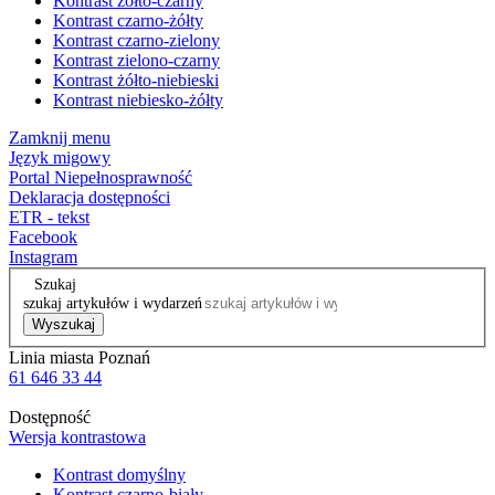
Kontrast żółto-czarny
Kontrast czarno-żółty
Kontrast czarno-zielony
Kontrast zielono-czarny
Kontrast żółto-niebieski
Kontrast niebiesko-żółty
Zamknij menu
Język migowy
Portal Niepełnosprawność
Deklaracja dostępności
ETR - tekst
Facebook
Instagram
Szukaj
szukaj artykułów i wydarzeń
Wyszukaj
Linia miasta Poznań
61 646 33 44
Dostępność
Wersja kontrastowa
Kontrast domyślny
Kontrast czarno-biały