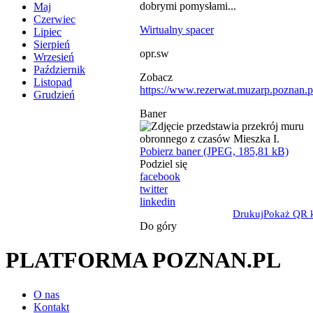
dobrymi pomysłami...
Maj
Czerwiec
Wirtualny spacer
Lipiec
Sierpień
opr.sw
Wrzesień
Październik
Zobacz
Listopad
https://www.rezerwat.muzarp.poznan.pl
Grudzień
Baner
Pobierz baner (JPEG, 185,81 kB)
Podziel się
facebook
twitter
linkedin
Drukuj
Pokaż QR 
Do góry
PLATFORMA POZNAN.PL
O nas
Kontakt