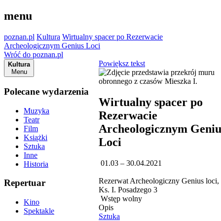
menu
poznan.pl
Kultura
Wirtualny spacer po Rezerwacie
Archeologicznym Genius Loci
Wróć do poznan.pl
Powiększ tekst
Kultura
Menu
Polecane wydarzenia
Wirtualny spacer po
Muzyka
Rezerwacie
Teatr
Archeologicznym Geniu
Film
Książki
Loci
Sztuka
Inne
01.03 – 30.04.2021
Historia
Rezerwat Archeologiczny Genius loci, 
Repertuar
Ks. I. Posadzego 3
Wstęp wolny
Kino
Opis
Spektakle
Sztuka