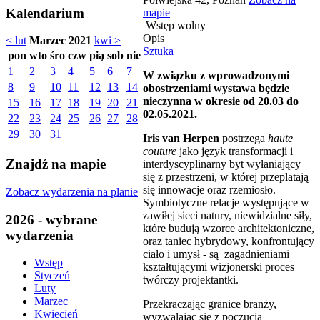
Kalendarium
mapie
Wstęp wolny
Opis
< lut
Marzec 2021
kwi >
Sztuka
pon
wto
śro
czw
pią
sob
nie
1
2
3
4
5
6
7
W związku z wprowadzonymi
8
9
10
11
12
13
14
obostrzeniami wystawa będzie
nieczynna w okresie od 20.03 do
15
16
17
18
19
20
21
02.05.2021.
22
23
24
25
26
27
28
29
30
31
Iris van Herpen
postrzega
haute
couture
jako język transformacji i
Znajdź na mapie
interdyscyplinarny byt wyłaniający
się z przestrzeni, w której przeplatają
się innowacje oraz rzemiosło.
Zobacz wydarzenia na planie
Symbiotyczne relacje występujące w
zawiłej sieci natury, niewidzialne siły,
2026 - wybrane
które budują wzorce architektoniczne,
wydarzenia
oraz taniec hybrydowy, konfrontujący
ciało i umysł - są zagadnieniami
Wstęp
kształtującymi wizjonerski proces
Styczeń
twórczy projektantki.
Luty
Marzec
Przekraczając granice branży,
Kwiecień
wyzwalając się z poczucia