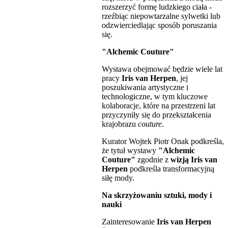
rozszerzyć formę ludzkiego ciała -
rzeźbiąc niepowtarzalne sylwetki lub
odzwierciedlając sposób poruszania
się.
"Alchemic Couture"
Wystawa obejmować będzie wiele lat
pracy
Iris van Herpen
, jej
poszukiwania artystyczne i
technologiczne, w tym kluczowe
kolaboracje, które na przestrzeni lat
przyczyniły się do przekształcenia
krajobrazu
couture
.
Kurator Wojtek Piotr Onak podkreśla,
że ​​tytuł wystawy
"Alchemic
Couture"
zgodnie z
wizją Iris van
Herpen
podkreśla transformacyjną
siłę mody.
Na skrzyżowaniu sztuki, mody i
nauki
Zainteresowanie
Iris van Herpen