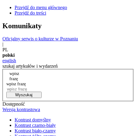
Przejdź do menu głównego
Przejdź do treści
Komunikaty
Oficjalny serwis o kulturze w Poznaniu
|
PL
polski
english
szukaj artykułów i wydarzeń
wpisz
frazę
wpisz frazę
Wyszukaj
Dostępność
Wersja kontrastowa
Kontrast domyślny
Kontrast czarno-biały
Kontrast biało-czarny