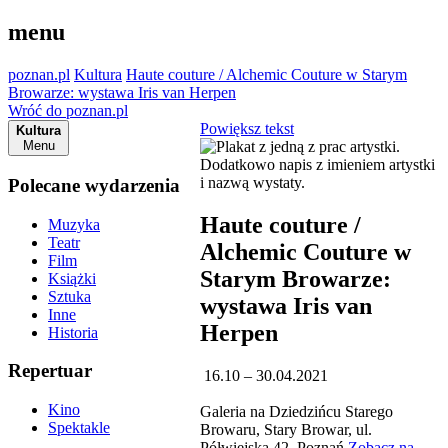
menu
poznan.pl
Kultura
Haute couture / Alchemic Couture w Starym
Browarze: wystawa Iris van Herpen
Wróć do poznan.pl
Powiększ tekst
Kultura
Menu
Polecane wydarzenia
Haute couture /
Muzyka
Teatr
Alchemic Couture w
Film
Starym Browarze:
Książki
Sztuka
wystawa Iris van
Inne
Herpen
Historia
Repertuar
16.10 – 30.04.2021
Kino
Galeria na Dziedzińcu Starego
Spektakle
Browaru, Stary Browar, ul.
Półwiejska 42, Poznań
Zobacz na