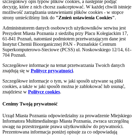
szczegółowy opis typów plików cookies, a następnie podjąć
decyzję, które z nich chcesz zaakceptować. W każdej chwili istnieje
możliwość zarządzania ustawieniami plików cookies - w stopce
strony umieściliśmy link do
"Zmień ustawienia Cookies"
.
Administratorem danych osobowych użytkowników serwisu jest
Prezydent Miasta Poznania z siedzibą przy Placu Kolegiackim 17,
61-841 Poznań, natomiast podmiotem przetwarzającym dane jest
Instytut Chemii Bioorganicznej PAN - Poznańskie Centrum
Superkomputerowo-Sieciowe (PCSS) ul. Noskowskiego 12/14, 61-
704 Poznań.
Szczegółowe informacje na temat przetwarzania Twoich danych
znajdują się w
Polityce prywatności
.
Szczegółowe informacje o tym, w jaki sposób używane są pliki
cookies, a także w jaki sposób można je zablokować lub usunąć,
znajdziesz w
Polityce cookies
.
Cenimy Twoją prywatność
Urząd Miasta Poznania odpowiedzialny za prowadzenie Miejskiego
Informatora Multimedialnego Miasta Poznania, zwraca szczególną
uwagę na przestrzeganie prawa użytkowników do prywatności.
Prezentowana informacja poniżej opisuje za co odpowiadają