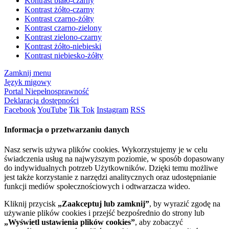
Kontrast biało-czarny
Kontrast żółto-czarny
Kontrast czarno-żółty
Kontrast czarno-zielony
Kontrast zielono-czarny
Kontrast żółto-niebieski
Kontrast niebiesko-żółty
Zamknij menu
Język migowy
Portal Niepełnosprawność
Deklaracja dostępności
Facebook
YouTube
Tik Tok
Instagram
RSS
Informacja o przetwarzaniu danych
Nasz serwis używa plików cookies. Wykorzystujemy je w celu
świadczenia usług na najwyższym poziomie, w sposób dopasowany
do indywidualnych potrzeb Użytkowników. Dzięki temu możliwe
jest także korzystanie z narzędzi analitycznych oraz udostępnianie
funkcji mediów społecznościowych i odtwarzacza wideo.
Kliknij przycisk
„Zaakceptuj lub zamknij”
, by wyrazić zgodę na
używanie plików cookies i przejść bezpośrednio do strony lub
„Wyświetl ustawienia plików cookies”
, aby zobaczyć