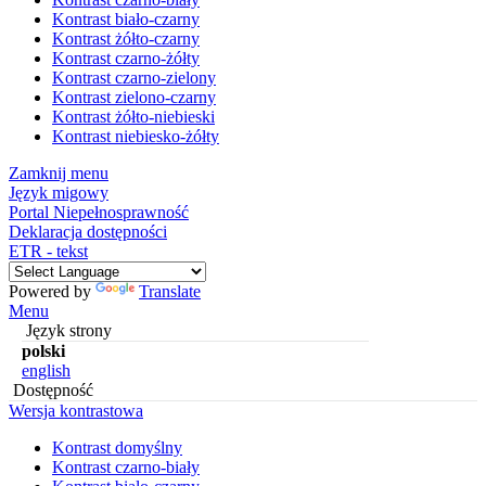
Kontrast biało-czarny
Kontrast żółto-czarny
Kontrast czarno-żółty
Kontrast czarno-zielony
Kontrast zielono-czarny
Kontrast żółto-niebieski
Kontrast niebiesko-żółty
Zamknij menu
Język migowy
Portal Niepełnosprawność
Deklaracja dostępności
ETR - tekst
Powered by
Translate
Menu
Język strony
polski
english
Dostępność
Wersja kontrastowa
Kontrast domyślny
Kontrast czarno-biały