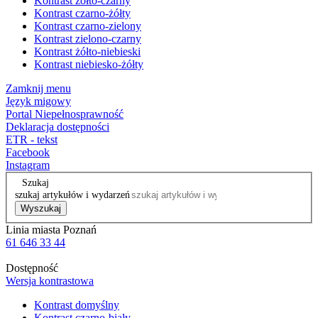
Kontrast żółto-czarny
Kontrast czarno-żółty
Kontrast czarno-zielony
Kontrast zielono-czarny
Kontrast żółto-niebieski
Kontrast niebiesko-żółty
Zamknij menu
Język migowy
Portal Niepełnosprawność
Deklaracja dostępności
ETR - tekst
Facebook
Instagram
Szukaj
szukaj artykułów i wydarzeń
Wyszukaj
Linia miasta Poznań
61 646 33 44
Dostępność
Wersja kontrastowa
Kontrast domyślny
Kontrast czarno-biały