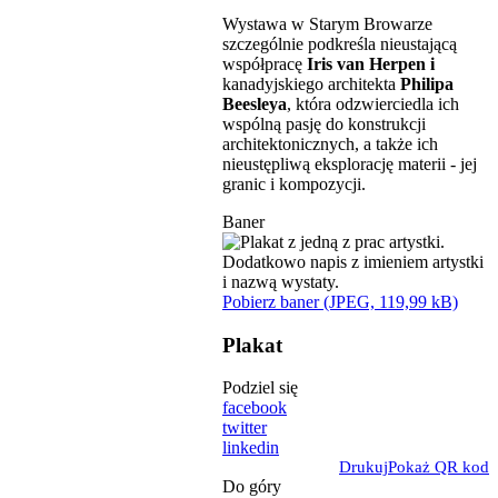
Wystawa w Starym Browarze
szczególnie podkreśla nieustającą
współpracę
Iris van Herpen i
kanadyjskiego architekta
Philipa
Beesleya
, która odzwierciedla ich
wspólną pasję do konstrukcji
architektonicznych, a także ich
nieustępliwą eksplorację materii - jej
granic i kompozycji.
Baner
Pobierz baner (JPEG, 119,99 kB)
Plakat
Podziel się
facebook
twitter
linkedin
Drukuj
Pokaż QR kod
Do góry