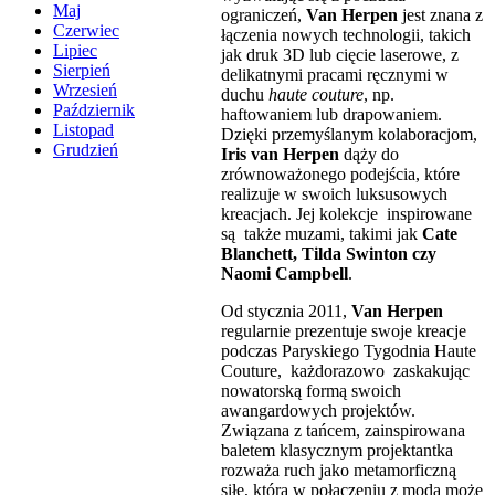
Maj
ograniczeń,
Van Herpen
jest znana z
Czerwiec
łączenia nowych technologii, takich
Lipiec
jak druk 3D lub cięcie laserowe, z
Sierpień
delikatnymi pracami ręcznymi w
Wrzesień
duchu
haute couture
, np.
Październik
haftowaniem lub drapowaniem.
Listopad
Dzięki przemyślanym kolaboracjom,
Grudzień
Iris van Herpen
dąży do
zrównoważonego podejścia, które
realizuje w swoich luksusowych
kreacjach. Jej kolekcje inspirowane
są także muzami, takimi jak
Cate
Blanchett, Tilda Swinton czy
Naomi Campbell
.
Od stycznia 2011,
Van Herpen
regularnie prezentuje swoje kreacje
podczas Paryskiego Tygodnia Haute
Couture, każdorazowo zaskakując
nowatorską formą swoich
awangardowych projektów.
Związana z tańcem, zainspirowana
baletem klasycznym projektantka
rozważa ruch jako metamorficzną
siłę, która w połączeniu z modą może