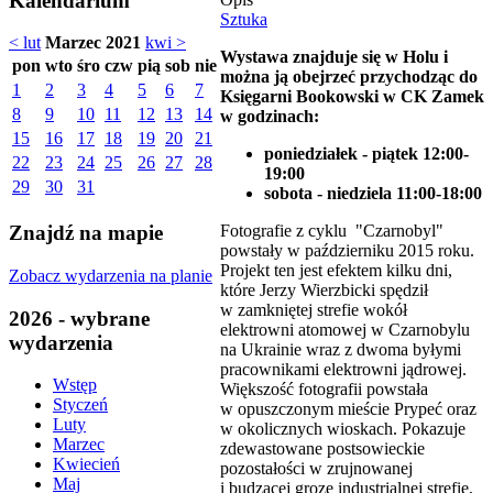
Kalendarium
Sztuka
< lut
Marzec 2021
kwi >
Wystawa znajduje się w Holu i
pon
wto
śro
czw
pią
sob
nie
można ją obejrzeć przychodząc do
1
2
3
4
5
6
7
Księgarni Bookowski w CK Zamek
8
9
10
11
12
13
14
w godzinach:
15
16
17
18
19
20
21
poniedziałek - piątek 12:00-
22
23
24
25
26
27
28
19:00
29
30
31
sobota - niedziela 11:00-18:00
Fotografie z cyklu "Czarnobyl"
Znajdź na mapie
powstały w październiku 2015 roku.
Projekt ten jest efektem kilku dni,
Zobacz wydarzenia na planie
które Jerzy Wierzbicki spędził
w zamkniętej strefie wokół
2026 - wybrane
elektrowni atomowej w Czarnobylu
wydarzenia
na Ukrainie wraz z dwoma byłymi
pracownikami elektrowni jądrowej.
Wstęp
Większość fotografii powstała
Styczeń
w opuszczonym mieście Prypeć oraz
Luty
w okolicznych wioskach. Pokazuje
Marzec
zdewastowane postsowieckie
Kwiecień
pozostałości w zrujnowanej
Maj
i budzącej grozę industrialnej strefie,