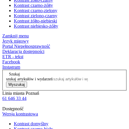
Kontrast żółto-czarny
Kontrast czarno-żółty
Kontrast czarno-zielony
Kontrast zielono-czarny
Kontrast żółto-niebieski
Kontrast niebiesko-żółty
Zamknij menu
Język migowy
Portal Niepełnosprawność
Deklaracja dostępności
ETR - tekst
Facebook
Instagram
Szukaj
szukaj artykułów i wydarzeń
Wyszukaj
Linia miasta Poznań
61 646 33 44
Dostępność
Wersja kontrastowa
Kontrast domyślny
Kontrast czarno-biały