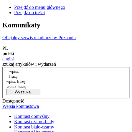
Przejdź do menu głównego
Przejdź do treści
Komunikaty
Oficjalny serwis o kulturze w Poznaniu
|
PL
polski
english
szukaj artykułów i wydarzeń
wpisz
frazę
wpisz frazę
Wyszukaj
Dostępność
Wersja kontrastowa
Kontrast domyślny
Kontrast czarno-biały
Kontrast biało-czarny