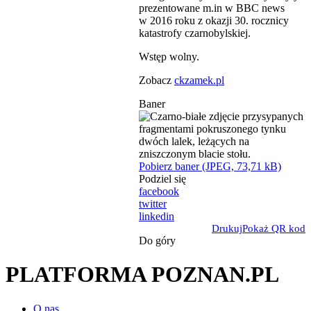
prezentowane m.in w BBC news
w 2016 roku z okazji 30. rocznicy
katastrofy czarnobylskiej.
Wstęp wolny.
Zobacz
ckzamek.pl
Baner
Pobierz baner (JPEG, 73,71 kB)
Podziel się
facebook
twitter
linkedin
Drukuj
Pokaż QR kod
Do góry
PLATFORMA POZNAN.PL
O nas