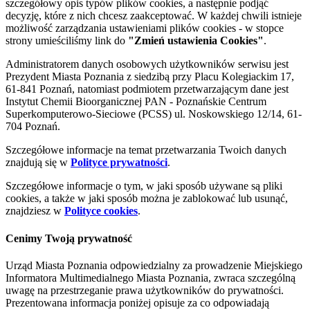
szczegółowy opis typów plików cookies, a następnie podjąć
decyzję, które z nich chcesz zaakceptować. W każdej chwili istnieje
możliwość zarządzania ustawieniami plików cookies - w stopce
strony umieściliśmy link do
"Zmień ustawienia Cookies"
.
Administratorem danych osobowych użytkowników serwisu jest
Prezydent Miasta Poznania z siedzibą przy Placu Kolegiackim 17,
61-841 Poznań, natomiast podmiotem przetwarzającym dane jest
Instytut Chemii Bioorganicznej PAN - Poznańskie Centrum
Superkomputerowo-Sieciowe (PCSS) ul. Noskowskiego 12/14, 61-
704 Poznań.
Szczegółowe informacje na temat przetwarzania Twoich danych
znajdują się w
Polityce prywatności
.
Szczegółowe informacje o tym, w jaki sposób używane są pliki
cookies, a także w jaki sposób można je zablokować lub usunąć,
znajdziesz w
Polityce cookies
.
Cenimy Twoją prywatność
Urząd Miasta Poznania odpowiedzialny za prowadzenie Miejskiego
Informatora Multimedialnego Miasta Poznania, zwraca szczególną
uwagę na przestrzeganie prawa użytkowników do prywatności.
Prezentowana informacja poniżej opisuje za co odpowiadają