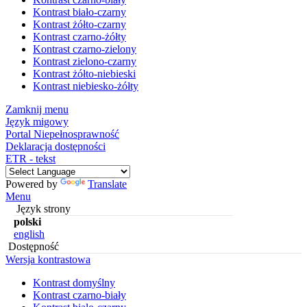
Kontrast biało-czarny
Kontrast żółto-czarny
Kontrast czarno-żółty
Kontrast czarno-zielony
Kontrast zielono-czarny
Kontrast żółto-niebieski
Kontrast niebiesko-żółty
Zamknij menu
Język migowy
Portal Niepełnosprawność
Deklaracja dostępności
ETR - tekst
Powered by
Translate
Menu
Język strony
polski
english
Dostępność
Wersja kontrastowa
Kontrast domyślny
Kontrast czarno-biały