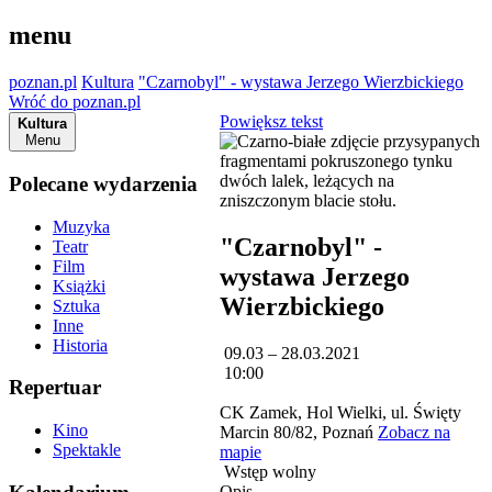
menu
poznan.pl
Kultura
"Czarnobyl" - wystawa Jerzego Wierzbickiego
Wróć do poznan.pl
Powiększ tekst
Kultura
Menu
Polecane wydarzenia
Muzyka
"Czarnobyl" -
Teatr
Film
wystawa Jerzego
Książki
Wierzbickiego
Sztuka
Inne
Historia
09.03 – 28.03.2021
10:00
Repertuar
CK Zamek, Hol Wielki, ul. Święty
Kino
Marcin 80/82, Poznań
Zobacz na
Spektakle
mapie
Wstęp wolny
Opis