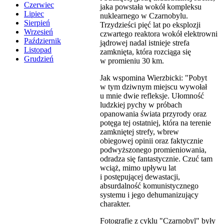
Czerwiec
jaka powstała wokół kompleksu
Lipiec
nuklearnego w Czarnobylu.
Sierpień
Trzydzieści pięć lat po eksplozji
Wrzesień
czwartego reaktora wokół elektrowni
Październik
jądrowej nadal istnieje strefa
Listopad
zamknięta, która rozciąga się
Grudzień
w promieniu 30 km.
Jak wspomina Wierzbicki: "Pobyt
w tym dziwnym miejscu wywołał
u mnie dwie refleksje. Ułomność
ludzkiej pychy w próbach
opanowania świata przyrody oraz
potęga tej ostatniej, która na terenie
zamkniętej strefy, wbrew
obiegowej opinii oraz faktycznie
podwyższonego promieniowania,
odradza się fantastycznie. Czuć tam
wciąż, mimo upływu lat
i postępującej dewastacji,
absurdalność komunistycznego
systemu i jego dehumanizujący
charakter.
Fotografie z cyklu "Czarnobyl" były