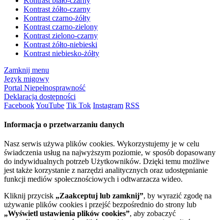
Kontrast biało-czarny
Kontrast żółto-czarny
Kontrast czarno-żółty
Kontrast czarno-zielony
Kontrast zielono-czarny
Kontrast żółto-niebieski
Kontrast niebiesko-żółty
Zamknij menu
Język migowy
Portal Niepełnosprawność
Deklaracja dostępności
Facebook
YouTube
Tik Tok
Instagram
RSS
Informacja o przetwarzaniu danych
Nasz serwis używa plików cookies. Wykorzystujemy je w celu
świadczenia usług na najwyższym poziomie, w sposób dopasowany
do indywidualnych potrzeb Użytkowników. Dzięki temu możliwe
jest także korzystanie z narzędzi analitycznych oraz udostępnianie
funkcji mediów społecznościowych i odtwarzacza wideo.
Kliknij przycisk
„Zaakceptuj lub zamknij”
, by wyrazić zgodę na
używanie plików cookies i przejść bezpośrednio do strony lub
„Wyświetl ustawienia plików cookies”
, aby zobaczyć