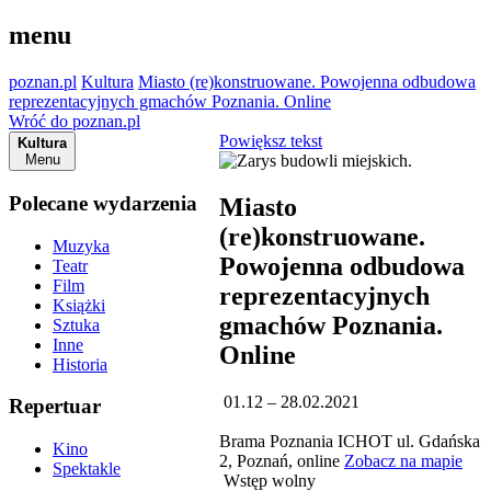
menu
poznan.pl
Kultura
Miasto (re)konstruowane. Powojenna odbudowa
reprezentacyjnych gmachów Poznania. Online
Wróć do poznan.pl
Powiększ tekst
Kultura
Menu
Polecane wydarzenia
Miasto
(re)konstruowane.
Muzyka
Powojenna odbudowa
Teatr
Film
reprezentacyjnych
Książki
gmachów Poznania.
Sztuka
Inne
Online
Historia
01.12 – 28.02.2021
Repertuar
Brama Poznania ICHOT ul. Gdańska
Kino
2, Poznań, online
Zobacz na mapie
Spektakle
Wstęp wolny