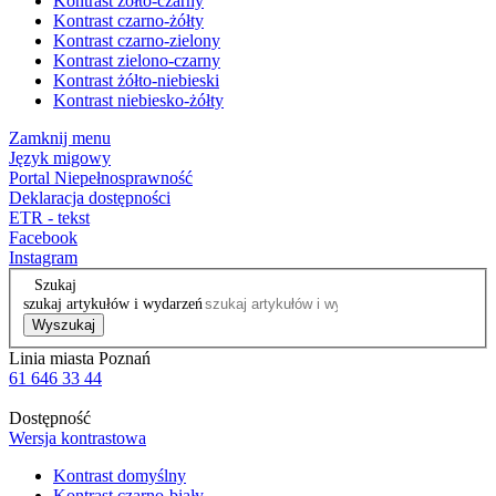
Kontrast żółto-czarny
Kontrast czarno-żółty
Kontrast czarno-zielony
Kontrast zielono-czarny
Kontrast żółto-niebieski
Kontrast niebiesko-żółty
Zamknij menu
Język migowy
Portal Niepełnosprawność
Deklaracja dostępności
ETR - tekst
Facebook
Instagram
Szukaj
szukaj artykułów i wydarzeń
Wyszukaj
Linia miasta Poznań
61 646 33 44
Dostępność
Wersja kontrastowa
Kontrast domyślny
Kontrast czarno-biały