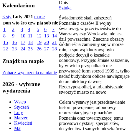
Opis
Kalendarium
Sztuka
< sty
Luty 2021
mar >
Świadomość skali zniszczeń
pon
wto
śro
czw
pią
sob
nie
Poznania z czasów II wojny
światowej, w przeciwieństwie do
1
2
3
4
5
6
7
Warszawy czy Wrocławia, nie jest
8
9
10
11
12
13
14
dziś powszechna. Znaczne obszary
15
16
17
18
19
20
21
śródmieścia zamieniły się w morze
22
23
24
25
26
27
28
ruin, a sprawą kluczową było
podjęcie decyzji o kształcie
odbudowy. Przyjęto śmiałe założenie,
Znajdź na mapie
by w wielu przypadkach nie
przywracać form sprzed 1939 r., tylko
Zobacz wydarzenia na planie
nadać budynkom oblicze nawiązujące
do architektury dawnej
2026 - wybrane
Rzeczypospolitej, a urbanistycznie
wydarzenia
stworzyć miasto na nowo.
Wstęp
Celem wystawy jest przedstawienie
Styczeń
historii powojennej odbudowy
Luty
reprezentacyjnych gmachów
Marzec
Poznania oraz towarzyszącej temu
Kwiecień
procesowi dyskusji specjalistów,
Maj
decydentów i samych mieszkańców.