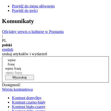
Przejdź do menu głównego
Przejdź do treści
Komunikaty
Oficjalny serwis o kulturze w Poznaniu
|
PL
polski
english
szukaj artykułów i wydarzeń
wpisz
frazę
wpisz frazę
Wyszukaj
Dostępność
Wersja kontrastowa
Kontrast domyślny
Kontrast czarno-biały
Kontrast biało-czarny