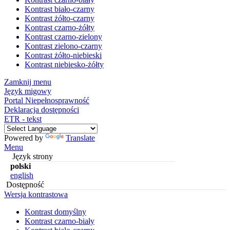
Kontrast biało-czarny
Kontrast żółto-czarny
Kontrast czarno-żółty
Kontrast czarno-zielony
Kontrast zielono-czarny
Kontrast żółto-niebieski
Kontrast niebiesko-żółty
Zamknij menu
Język migowy
Portal Niepełnosprawność
Deklaracja dostępności
ETR - tekst
Powered by
Translate
Menu
Język strony
polski
english
Dostępność
Wersja kontrastowa
Kontrast domyślny
Kontrast czarno-biały