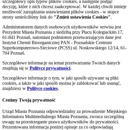
szczegółowy opis typów plików cookies, a następnie podjąć
decyzję, które z nich chcesz zaakceptować. W każdej chwili istnieje
możliwość zarządzania ustawieniami plików cookies - w stopce
strony umieściliśmy link do
"Zmień ustawienia Cookies"
.
Administratorem danych osobowych użytkowników serwisu jest
Prezydent Miasta Poznania z siedzibą przy Placu Kolegiackim 17,
61-841 Poznań, natomiast podmiotem przetwarzającym dane jest
Instytut Chemii Bioorganicznej PAN - Poznańskie Centrum
Superkomputerowo-Sieciowe (PCSS) ul. Noskowskiego 12/14, 61-
704 Poznań.
Szczegółowe informacje na temat przetwarzania Twoich danych
znajdują się w
Polityce prywatności
.
Szczegółowe informacje o tym, w jaki sposób używane są pliki
cookies, a także w jaki sposób można je zablokować lub usunąć,
znajdziesz w
Polityce cookies
.
Cenimy Twoją prywatność
Urząd Miasta Poznania odpowiedzialny za prowadzenie Miejskiego
Informatora Multimedialnego Miasta Poznania, zwraca szczególną
uwagę na przestrzeganie prawa użytkowników do prywatności.
Prezentowana informacja poniżej opisuje za co odpowiadają