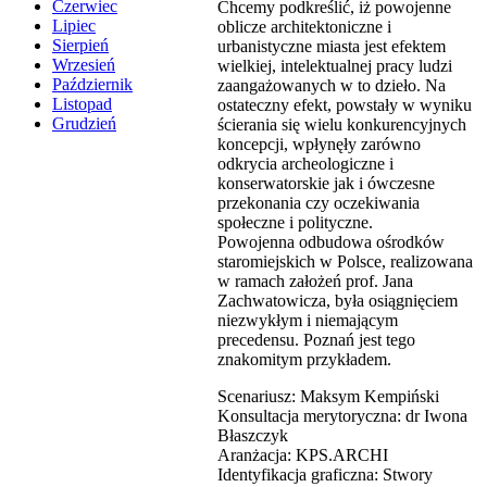
Czerwiec
Chcemy podkreślić, iż powojenne
Lipiec
oblicze architektoniczne i
Sierpień
urbanistyczne miasta jest efektem
Wrzesień
wielkiej, intelektualnej pracy ludzi
Październik
zaangażowanych w to dzieło. Na
Listopad
ostateczny efekt, powstały w wyniku
Grudzień
ścierania się wielu konkurencyjnych
koncepcji, wpłynęły zarówno
odkrycia archeologiczne i
konserwatorskie jak i ówczesne
przekonania czy oczekiwania
społeczne i polityczne.
Powojenna odbudowa ośrodków
staromiejskich w Polsce, realizowana
w ramach założeń prof. Jana
Zachwatowicza, była osiągnięciem
niezwykłym i niemającym
precedensu. Poznań jest tego
znakomitym przykładem.
Scenariusz: Maksym Kempiński
Konsultacja merytoryczna: dr Iwona
Błaszczyk
Aranżacja: KPS.ARCHI
Identyfikacja graficzna: Stwory