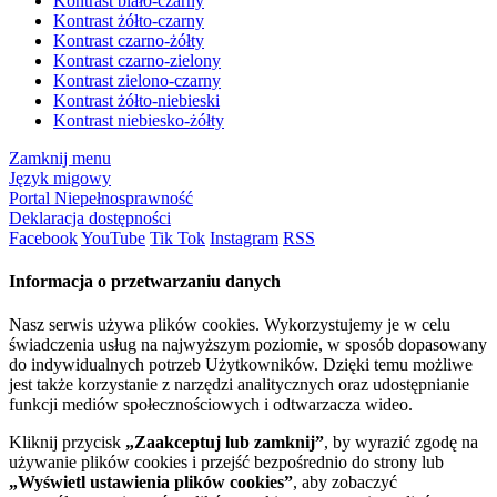
Kontrast biało-czarny
Kontrast żółto-czarny
Kontrast czarno-żółty
Kontrast czarno-zielony
Kontrast zielono-czarny
Kontrast żółto-niebieski
Kontrast niebiesko-żółty
Zamknij menu
Język migowy
Portal Niepełnosprawność
Deklaracja dostępności
Facebook
YouTube
Tik Tok
Instagram
RSS
Informacja o przetwarzaniu danych
Nasz serwis używa plików cookies. Wykorzystujemy je w celu
świadczenia usług na najwyższym poziomie, w sposób dopasowany
do indywidualnych potrzeb Użytkowników. Dzięki temu możliwe
jest także korzystanie z narzędzi analitycznych oraz udostępnianie
funkcji mediów społecznościowych i odtwarzacza wideo.
Kliknij przycisk
„Zaakceptuj lub zamknij”
, by wyrazić zgodę na
używanie plików cookies i przejść bezpośrednio do strony lub
„Wyświetl ustawienia plików cookies”
, aby zobaczyć