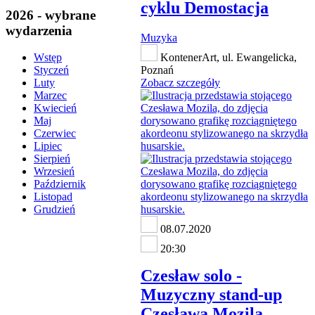
cyklu Demostacja
2026 - wybrane
wydarzenia
Muzyka
KontenerArt, ul. Ewangelicka,
Wstęp
Poznań
Styczeń
Zobacz szczegóły
Luty
Marzec
Kwiecień
Maj
Czerwiec
Lipiec
Sierpień
Wrzesień
Październik
Listopad
Grudzień
08.07.2020
20:30
Czesław solo -
Muzyczny stand-up
Czesława Mozila