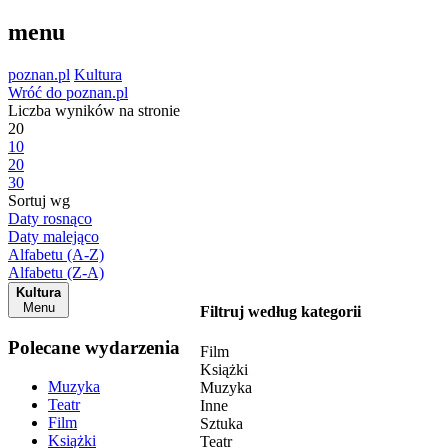
menu
poznan.pl
Kultura
Wróć do poznan.pl
Liczba wyników na stronie
20
10
20
30
Sortuj wg
Daty rosnąco
Daty malejąco
Alfabetu (A-Z)
Alfabetu (Z-A)
Kultura
Menu
Filtruj według kategorii
Polecane wydarzenia
Film
Książki
Muzyka
Muzyka
Teatr
Inne
Film
Sztuka
Książki
Teatr