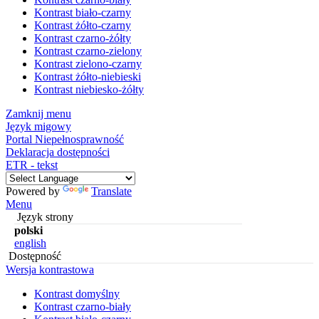
Kontrast biało-czarny
Kontrast żółto-czarny
Kontrast czarno-żółty
Kontrast czarno-zielony
Kontrast zielono-czarny
Kontrast żółto-niebieski
Kontrast niebiesko-żółty
Zamknij menu
Język migowy
Portal Niepełnosprawność
Deklaracja dostępności
ETR - tekst
Powered by
Translate
Menu
Język strony
polski
english
Dostępność
Wersja kontrastowa
Kontrast domyślny
Kontrast czarno-biały