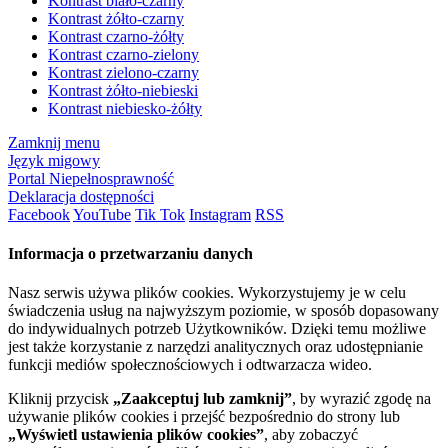
Kontrast biało-czarny
Kontrast żółto-czarny
Kontrast czarno-żółty
Kontrast czarno-zielony
Kontrast zielono-czarny
Kontrast żółto-niebieski
Kontrast niebiesko-żółty
Zamknij menu
Język migowy
Portal Niepełnosprawność
Deklaracja dostępności
Facebook
YouTube
Tik Tok
Instagram
RSS
Informacja o przetwarzaniu danych
Nasz serwis używa plików cookies. Wykorzystujemy je w celu
świadczenia usług na najwyższym poziomie, w sposób dopasowany
do indywidualnych potrzeb Użytkowników. Dzięki temu możliwe
jest także korzystanie z narzędzi analitycznych oraz udostępnianie
funkcji mediów społecznościowych i odtwarzacza wideo.
Kliknij przycisk
„Zaakceptuj lub zamknij”
, by wyrazić zgodę na
używanie plików cookies i przejść bezpośrednio do strony lub
„Wyświetl ustawienia plików cookies”
, aby zobaczyć