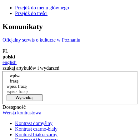
Przejdź do menu głównego
Przejdź do treści
Komunikaty
Oficjalny serwis o kulturze w Poznaniu
|
PL
polski
english
szukaj artykułów i wydarzeń
wpisz
frazę
wpisz frazę
Wyszukaj
Dostępność
Wersja kontrastowa
Kontrast domyślny
Kontrast czarno-biały
Kontrast biało-czarny