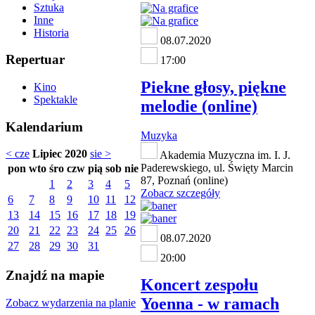
Sztuka
Inne
Historia
08.07.2020
Repertuar
17:00
Piekne głosy, piękne
Kino
Spektakle
melodie (online)
Kalendarium
Muzyka
< cze
Lipiec 2020
sie >
Akademia Muzyczna im. I. J.
Paderewskiego, ul. Święty Marcin
pon
wto
śro
czw
pią
sob
nie
87, Poznań (online)
1
2
3
4
5
Zobacz szczegóły
6
7
8
9
10
11
12
13
14
15
16
17
18
19
20
21
22
23
24
25
26
08.07.2020
27
28
29
30
31
20:00
Znajdź na mapie
Koncert zespołu
Yoenna - w ramach
Zobacz wydarzenia na planie