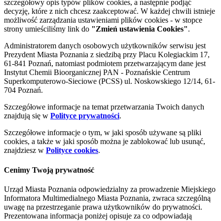
szczegółowy opis typów plików cookies, a następnie podjąć
decyzję, które z nich chcesz zaakceptować. W każdej chwili istnieje
możliwość zarządzania ustawieniami plików cookies - w stopce
strony umieściliśmy link do
"Zmień ustawienia Cookies"
.
Administratorem danych osobowych użytkowników serwisu jest
Prezydent Miasta Poznania z siedzibą przy Placu Kolegiackim 17,
61-841 Poznań, natomiast podmiotem przetwarzającym dane jest
Instytut Chemii Bioorganicznej PAN - Poznańskie Centrum
Superkomputerowo-Sieciowe (PCSS) ul. Noskowskiego 12/14, 61-
704 Poznań.
Szczegółowe informacje na temat przetwarzania Twoich danych
znajdują się w
Polityce prywatności
.
Szczegółowe informacje o tym, w jaki sposób używane są pliki
cookies, a także w jaki sposób można je zablokować lub usunąć,
znajdziesz w
Polityce cookies
.
Cenimy Twoją prywatność
Urząd Miasta Poznania odpowiedzialny za prowadzenie Miejskiego
Informatora Multimedialnego Miasta Poznania, zwraca szczególną
uwagę na przestrzeganie prawa użytkowników do prywatności.
Prezentowana informacja poniżej opisuje za co odpowiadają