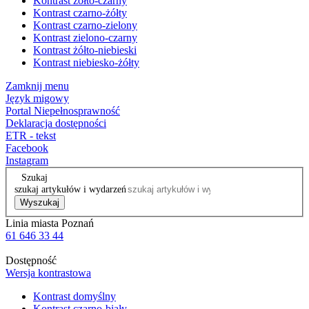
Kontrast żółto-czarny
Kontrast czarno-żółty
Kontrast czarno-zielony
Kontrast zielono-czarny
Kontrast żółto-niebieski
Kontrast niebiesko-żółty
Zamknij menu
Język migowy
Portal Niepełnosprawność
Deklaracja dostępności
ETR - tekst
Facebook
Instagram
Szukaj
szukaj artykułów i wydarzeń
Wyszukaj
Linia miasta Poznań
61 646 33 44
Dostępność
Wersja kontrastowa
Kontrast domyślny
Kontrast czarno-biały