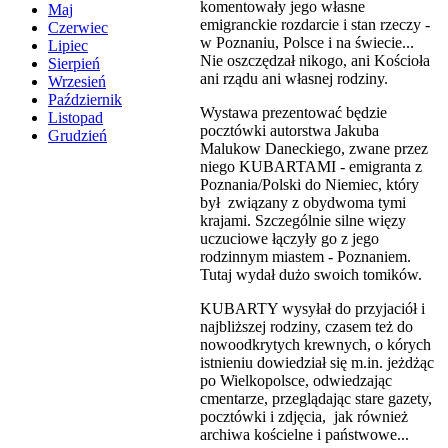
komentowały jego własne
Maj
emigranckie rozdarcie i stan rzeczy -
Czerwiec
w Poznaniu, Polsce i na świecie...
Lipiec
Nie oszczędzał nikogo, ani Kościoła
Sierpień
ani rządu ani własnej rodziny.
Wrzesień
Październik
Wystawa prezentować będzie
Listopad
pocztówki autorstwa Jakuba
Grudzień
Malukow Daneckiego, zwane przez
niego KUBARTAMI - emigranta z
Poznania/Polski do Niemiec, który
był związany z obydwoma tymi
krajami. Szczególnie silne więzy
uczuciowe łączyły go z jego
rodzinnym miastem - Poznaniem.
Tutaj wydał dużo swoich tomików.
KUBARTY wysyłał do przyjaciół i
najbliższej rodziny, czasem też do
nowoodkrytych krewnych, o kórych
istnieniu dowiedział się m.in. jeżdżąc
po Wielkopolsce, odwiedzając
cmentarze, przeglądając stare gazety,
pocztówki i zdjęcia, jak również
archiwa kościelne i państwowe...