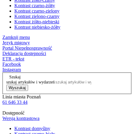
Kontrast żółto-czarny
Kontrast czarno-żółty
Kontrast czarno-zielony
Kontrast zielono-czarny
Kontrast żółto-niebieski
Kontrast niebiesko-żółty
Zamknij menu
Język migowy
Portal Niepełnosprawność
Deklaracja dostępności
ETR - tekst
Facebook
Instagram
Szukaj
szukaj artykułów i wydarzeń
Wyszukaj
Linia miasta Poznań
61 646 33 44
Dostępność
Wersja kontrastowa
Kontrast domyślny
Kontrast czarno-biały