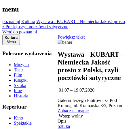
menu
poznan.pl
Kultura
Wystawa - KUBART - Niemiecka Jakość prosto
z Polski, czyli pocztówki satyryczne
Wróć do poznan.pl
Powiększ tekst
Kultura
Menu
Polecane wydarzenia
Wystawa - KUBART -
Niemiecka Jakość
Muzyka
prosto z Polski, czyli
Teatr
Film
pocztówki satyryczne
Książki
Sztuka
01.07 – 19.07.2020
Inne
Historia
Galeria Jerzego Piotrowicza Pod
Koroną, ul. Kramarska 3/5, Poznań
Repertuar
Zobacz na mapie
Wstęp wolny
Kino
Opis
Spektakle
Sztuka