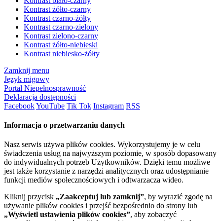
Kontrast biało-czarny
Kontrast żółto-czarny
Kontrast czarno-żółty
Kontrast czarno-zielony
Kontrast zielono-czarny
Kontrast żółto-niebieski
Kontrast niebiesko-żółty
Zamknij menu
Język migowy
Portal Niepełnosprawność
Deklaracja dostępności
Facebook
YouTube
Tik Tok
Instagram
RSS
Informacja o przetwarzaniu danych
Nasz serwis używa plików cookies. Wykorzystujemy je w celu
świadczenia usług na najwyższym poziomie, w sposób dopasowany
do indywidualnych potrzeb Użytkowników. Dzięki temu możliwe
jest także korzystanie z narzędzi analitycznych oraz udostępnianie
funkcji mediów społecznościowych i odtwarzacza wideo.
Kliknij przycisk
„Zaakceptuj lub zamknij”
, by wyrazić zgodę na
używanie plików cookies i przejść bezpośrednio do strony lub
„Wyświetl ustawienia plików cookies”
, aby zobaczyć