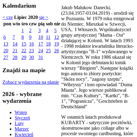
Kalendarium
Jakub Malukow Danecki,
(23.04.1957-03.04.2019) - urodził się
< cze
Lipiec 2020
sie >
w Poznaniu. W 1979 roku emigrował
pon
wto
śro
czw
pią
sob
nie
do Niemiec. Mieszkał w Szwecji,
USA, I Włoszech. Współzałożyciel
1
2
3
4
5
grupy artystycznej "Mama - Ost"
6
7
8
9
10
11
12
działającej w Kolonii. W latach 1993
13
14
15
16
17
18
19
- 1998 redaktor kwartalnika literacko-
20
21
22
23
24
25
26
artystycznego "B-1" wydawanego w
Niemczech. W roku 1986 ukazał się
27
28
29
30
31
w Kolonii jego debiutancki tomik
wierszy "Biegiem". Następne książki
Znajdź na mapie
tego autora to zbiory poetyckie:
"Skóra nocy", "zagony szeptu",
Zobacz wydarzenia na planie
"Wibryssy" i tom opowiadań "Duma
Miasta". Jego wiersze publikował
2026 - wybrane
min. "Czas Kultury", "Kartki", "B-
wydarzenia
1", "Pogranicza", "Geschrieben in
Deutschland"
Wstęp
W ostatnich latach produkował
Styczeń
KUBARTY - satyryczne pocztówki,
Luty
skonstruowane jako collage albo w
Marzec
procesie swoistego cardbusting, które
Kwiecień