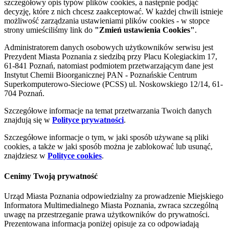
szczegółowy opis typów plików cookies, a następnie podjąć
decyzję, które z nich chcesz zaakceptować. W każdej chwili istnieje
możliwość zarządzania ustawieniami plików cookies - w stopce
strony umieściliśmy link do
"Zmień ustawienia Cookies"
.
Administratorem danych osobowych użytkowników serwisu jest
Prezydent Miasta Poznania z siedzibą przy Placu Kolegiackim 17,
61-841 Poznań, natomiast podmiotem przetwarzającym dane jest
Instytut Chemii Bioorganicznej PAN - Poznańskie Centrum
Superkomputerowo-Sieciowe (PCSS) ul. Noskowskiego 12/14, 61-
704 Poznań.
Szczegółowe informacje na temat przetwarzania Twoich danych
znajdują się w
Polityce prywatności
.
Szczegółowe informacje o tym, w jaki sposób używane są pliki
cookies, a także w jaki sposób można je zablokować lub usunąć,
znajdziesz w
Polityce cookies
.
Cenimy Twoją prywatność
Urząd Miasta Poznania odpowiedzialny za prowadzenie Miejskiego
Informatora Multimedialnego Miasta Poznania, zwraca szczególną
uwagę na przestrzeganie prawa użytkowników do prywatności.
Prezentowana informacja poniżej opisuje za co odpowiadają