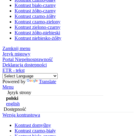
Kontrast biało-czarny
Kontrast żółto-czarny
Kontrast czarno-żółty
Kontrast czarno-zielony
Kontrast zielono-czarny
Kontrast żółto-niebieski
Kontrast niebiesko-żółty
Zamknij menu
Język migowy
Portal Niepełnosprawność
Deklaracja dostępności
ETR - tekst
Powered by
Translate
Menu
Język strony
polski
english
Dostępność
Wersja kontrastowa
Kontrast domyślny
Kontrast czarno-biały