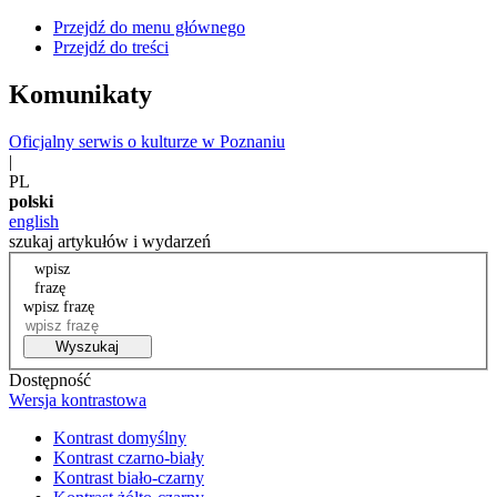
Przejdź do menu głównego
Przejdź do treści
Komunikaty
Oficjalny serwis o kulturze w Poznaniu
|
PL
polski
english
szukaj artykułów i wydarzeń
wpisz
frazę
wpisz frazę
Wyszukaj
Dostępność
Wersja kontrastowa
Kontrast domyślny
Kontrast czarno-biały
Kontrast biało-czarny