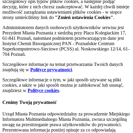
szczegółowy opis typów plików cookies, a następnie podjąć
decyzję, które z nich chcesz zaakceptować. W każdej chwili istnieje
możliwość zarządzania ustawieniami plików cookies - w stopce
strony umieściliśmy link do
"Zmień ustawienia Cookies"
.
Administratorem danych osobowych użytkowników serwisu jest
Prezydent Miasta Poznania z siedzibą przy Placu Kolegiackim 17,
61-841 Poznań, natomiast podmiotem przetwarzającym dane jest
Instytut Chemii Bioorganicznej PAN - Poznańskie Centrum
Superkomputerowo-Sieciowe (PCSS) ul. Noskowskiego 12/14, 61-
704 Poznań.
Szczegółowe informacje na temat przetwarzania Twoich danych
znajdują się w
Polityce prywatności
.
Szczegółowe informacje o tym, w jaki sposób używane są pliki
cookies, a także w jaki sposób można je zablokować lub usunąć,
znajdziesz w
Polityce cookies
.
Cenimy Twoją prywatność
Urząd Miasta Poznania odpowiedzialny za prowadzenie Miejskiego
Informatora Multimedialnego Miasta Poznania, zwraca szczególną
uwagę na przestrzeganie prawa użytkowników do prywatności.
Prezentowana informacja poniżej opisuje za co odpowiadają