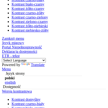
Kontrast biało-czarny
Kontrast żółto-czarny
Kontrast czarno-żółty
Kontrast czarno-zielony
Kontrast zielono-czarny
Kontrast żółto-niebieski
Kontrast niebiesko-żółty
Zamknij menu
Język migowy
Portal Niepełnosprawność
Deklaracja dostępności
ETR - tekst
Powered by
Translate
Menu
Język strony
polski
english
Dostępność
Wersja kontrastowa
Kontrast domyślny
Kontrast czarno-biały