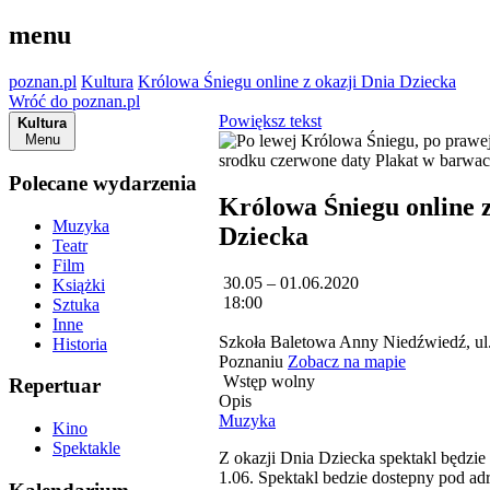
menu
poznan.pl
Kultura
Królowa Śniegu online z okazji Dnia Dziecka
Wróć do poznan.pl
Powiększ tekst
Kultura
Menu
Polecane wydarzenia
Królowa Śniegu online z
Muzyka
Dziecka
Teatr
Film
30.05 – 01.06.2020
Książki
18:00
Sztuka
Inne
Szkoła Baletowa Anny Niedźwiedź, ul.
Historia
Poznaniu
Zobacz na mapie
Wstęp wolny
Repertuar
Opis
Muzyka
Kino
Spektakle
Z okazji Dnia Dziecka spektakl będzie
1.06. Spektakl bedzie dostepny pod a