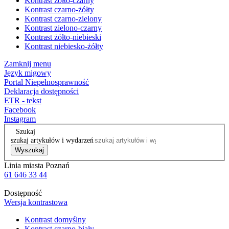
Kontrast żółto-czarny
Kontrast czarno-żółty
Kontrast czarno-zielony
Kontrast zielono-czarny
Kontrast żółto-niebieski
Kontrast niebiesko-żółty
Zamknij menu
Język migowy
Portal Niepełnosprawność
Deklaracja dostępności
ETR - tekst
Facebook
Instagram
Szukaj
szukaj artykułów i wydarzeń
Wyszukaj
Linia miasta Poznań
61 646 33 44
Dostępność
Wersja kontrastowa
Kontrast domyślny
Kontrast czarno-biały