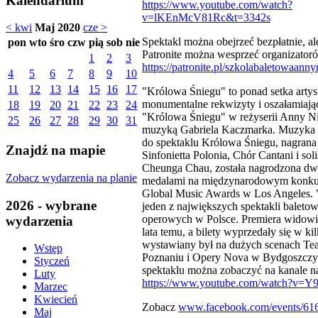
Kalendarium
https://www.youtube.com/watch?
v=lKEnMcV81Rc&t=3342s
< kwi
Maj 2020
cze >
Spektakl można obejrzeć bezpłatnie, al
pon
wto
śro
czw
pią
sob
nie
Patronite można wesprzeć organizator
1
2
3
https://patronite.pl/szkolabaletowaann
4
5
6
7
8
9
10
11
12
13
14
15
16
17
"Królowa Śniegu" to ponad setka artys
monumentalne rekwizyty i oszałamiając
18
19
20
21
22
23
24
"Królowa Śniegu" w reżyserii Anny Ni
25
26
27
28
29
30
31
muzyką Gabriela Kaczmarka. Muzyka 
do spektaklu Królowa Śniegu, nagrana 
Znajdź na mapie
Sinfonietta Polonia, Chór Cantani i sol
Cheunga Chau, została nagrodzona d
Zobacz wydarzenia na planie
medalami na międzynarodowym konkur
Global Music Awards w Los Angeles. 
2026 - wybrane
jeden z największych spektakli baleto
operowych w Polsce. Premiera widowis
wydarzenia
lata temu, a bilety wyprzedały się w ki
wystawiany był na dużych scenach Tea
Wstęp
Poznaniu i Opery Nova w Bydgoszczy.
Styczeń
spektaklu można zobaczyć na kanale 
Luty
https://www.youtube.com/watch?v=Y
Marzec
Kwiecień
Zobacz
www.facebook.com/events/61
Maj