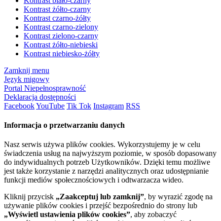
Kontrast biało-czarny
Kontrast żółto-czarny
Kontrast czarno-żółty
Kontrast czarno-zielony
Kontrast zielono-czarny
Kontrast żółto-niebieski
Kontrast niebiesko-żółty
Zamknij menu
Język migowy
Portal Niepełnosprawność
Deklaracja dostępności
Facebook
YouTube
Tik Tok
Instagram
RSS
Informacja o przetwarzaniu danych
Nasz serwis używa plików cookies. Wykorzystujemy je w celu
świadczenia usług na najwyższym poziomie, w sposób dopasowany
do indywidualnych potrzeb Użytkowników. Dzięki temu możliwe
jest także korzystanie z narzędzi analitycznych oraz udostępnianie
funkcji mediów społecznościowych i odtwarzacza wideo.
Kliknij przycisk
„Zaakceptuj lub zamknij”
, by wyrazić zgodę na
używanie plików cookies i przejść bezpośrednio do strony lub
„Wyświetl ustawienia plików cookies”
, aby zobaczyć