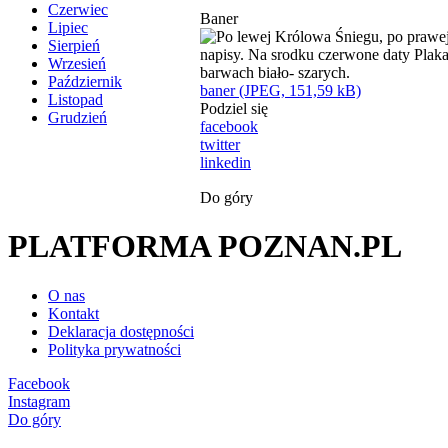
Czerwiec
Baner
Lipiec
Sierpień
Wrzesień
Październik
baner (JPEG, 151,59 kB)
Listopad
Podziel się
Grudzień
facebook
twitter
linkedin
Do góry
PLATFORMA POZNAN.PL
O nas
Kontakt
Deklaracja dostępności
Polityka prywatności
Facebook
Instagram
Do góry