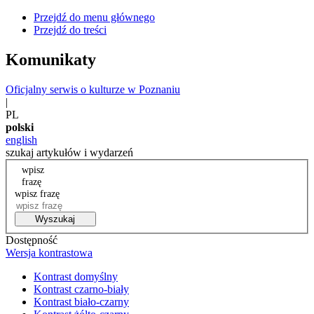
Przejdź do menu głównego
Przejdź do treści
Komunikaty
Oficjalny serwis o kulturze w Poznaniu
|
PL
polski
english
szukaj artykułów i wydarzeń
wpisz
frazę
wpisz frazę
Wyszukaj
Dostępność
Wersja kontrastowa
Kontrast domyślny
Kontrast czarno-biały
Kontrast biało-czarny