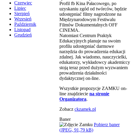
Czerwiec
Profil fb Kina Pałacowego, po
Lipiec
uzyskaniu zgód od twórców, będzie
Sierpień
udostępniać filmy nagrodzone na
Wrzesień
Międzynarodowym Festiwalu
Październik
Filmów Dokumentalnych OFF
Listopad
CINEMA.
Grudzień
Natomiast Centrum Praktyk
Edukacyjnych planuje na swoim
profilu udostępniać darmowe
narzędzia do prowadzenia edukacji
zdalnej. Jak wiadomo, nauczycielki,
edukatorzy, wykładowcy akademiccy
stoją teraz przed dużym wyzwaniem
prowadzenia działalności
dydaktycznej on-line.
Wszystkie propozycje ZAMKU on-
line znajdziecie
na stronie
Organizatora
.
Zobacz
ckzamek.pl
Baner
Pobierz baner
(JPEG, 91,79 kB)