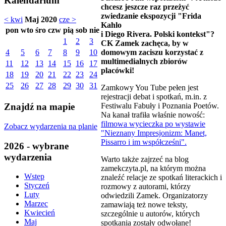
Kalendarium
chcesz jeszcze raz przeżyć
zwiedzanie ekspozycji "Frida
< kwi
Maj 2020
cze >
Kahlo
pon
wto
śro
czw
pią
sob
nie
i Diego Rivera. Polski kontekst"?
1
2
3
CK Zamek zachęca, by w
domowym zaciszu korzystać z
4
5
6
7
8
9
10
multimedialnych zbiorów
11
12
13
14
15
16
17
placówki!
18
19
20
21
22
23
24
25
26
27
28
29
30
31
Zamkowy You Tube pełen jest
rejestracji debat i spotkań, m.in. z
Festiwalu Fabuły i Poznania Poetów.
Znajdź na mapie
Na kanał trafiła właśnie nowość:
filmowa wycieczka po wystawie
Zobacz wydarzenia na planie
"Nieznany Impresjonizm: Manet,
Pissarro i im współcześni".
2026 - wybrane
wydarzenia
Warto także zajrzeć na blog
zamekczyta.pl, na którym można
Wstęp
znaleźć relacje ze spotkań literackich i
Styczeń
rozmowy z autorami, którzy
Luty
odwiedzili Zamek. Organizatorzy
Marzec
zamawiają też nowe teksty,
Kwiecień
szczególnie u autorów, których
Maj
spotkania zostały odwołane!