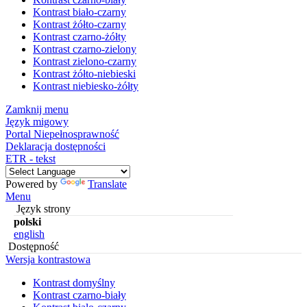
Kontrast biało-czarny
Kontrast żółto-czarny
Kontrast czarno-żółty
Kontrast czarno-zielony
Kontrast zielono-czarny
Kontrast żółto-niebieski
Kontrast niebiesko-żółty
Zamknij menu
Język migowy
Portal Niepełnosprawność
Deklaracja dostępności
ETR - tekst
Powered by
Translate
Menu
Język strony
polski
english
Dostępność
Wersja kontrastowa
Kontrast domyślny
Kontrast czarno-biały