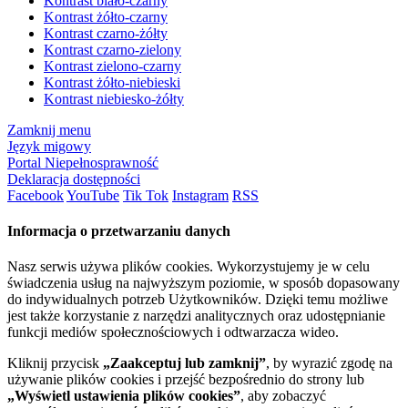
Kontrast biało-czarny
Kontrast żółto-czarny
Kontrast czarno-żółty
Kontrast czarno-zielony
Kontrast zielono-czarny
Kontrast żółto-niebieski
Kontrast niebiesko-żółty
Zamknij menu
Język migowy
Portal Niepełnosprawność
Deklaracja dostępności
Facebook
YouTube
Tik Tok
Instagram
RSS
Informacja o przetwarzaniu danych
Nasz serwis używa plików cookies. Wykorzystujemy je w celu
świadczenia usług na najwyższym poziomie, w sposób dopasowany
do indywidualnych potrzeb Użytkowników. Dzięki temu możliwe
jest także korzystanie z narzędzi analitycznych oraz udostępnianie
funkcji mediów społecznościowych i odtwarzacza wideo.
Kliknij przycisk
„Zaakceptuj lub zamknij”
, by wyrazić zgodę na
używanie plików cookies i przejść bezpośrednio do strony lub
„Wyświetl ustawienia plików cookies”
, aby zobaczyć