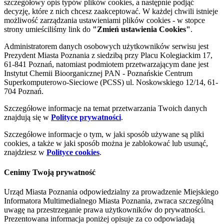
szczegółowy opis typów plików cookies, a następnie podjąć
decyzję, które z nich chcesz zaakceptować. W każdej chwili istnieje
możliwość zarządzania ustawieniami plików cookies - w stopce
strony umieściliśmy link do
"Zmień ustawienia Cookies"
.
Administratorem danych osobowych użytkowników serwisu jest
Prezydent Miasta Poznania z siedzibą przy Placu Kolegiackim 17,
61-841 Poznań, natomiast podmiotem przetwarzającym dane jest
Instytut Chemii Bioorganicznej PAN - Poznańskie Centrum
Superkomputerowo-Sieciowe (PCSS) ul. Noskowskiego 12/14, 61-
704 Poznań.
Szczegółowe informacje na temat przetwarzania Twoich danych
znajdują się w
Polityce prywatności
.
Szczegółowe informacje o tym, w jaki sposób używane są pliki
cookies, a także w jaki sposób można je zablokować lub usunąć,
znajdziesz w
Polityce cookies
.
Cenimy Twoją prywatność
Urząd Miasta Poznania odpowiedzialny za prowadzenie Miejskiego
Informatora Multimedialnego Miasta Poznania, zwraca szczególną
uwagę na przestrzeganie prawa użytkowników do prywatności.
Prezentowana informacja poniżej opisuje za co odpowiadają