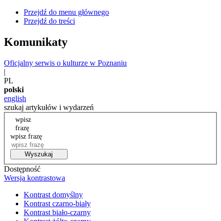
Przejdź do menu głównego
Przejdź do treści
Komunikaty
Oficjalny serwis o kulturze w Poznaniu
|
PL
polski
english
szukaj artykułów i wydarzeń
wpisz
frazę
wpisz frazę
Wyszukaj
Dostępność
Wersja kontrastowa
Kontrast domyślny
Kontrast czarno-biały
Kontrast biało-czarny