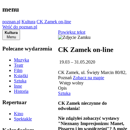
menu
poznan.pl
Kultura
CK Zamek on-line
Wróć do poznan.pl
Powiększ tekst
Kultura
Menu
Polecane wydarzenia
CK Zamek on-line
Muzyka
19.03 – 31.05.2020
Teatr
Film
CK Zamek, ul. Święty Marcin 80/82,
Książki
Poznań
Zobacz na mapie
Sztuka
Wstęp wolny
Inne
Opis
Historia
Sztuka
Repertuar
CK Zamek nieczynne do
odwołania!
Kino
Nie zdążyłeś zobaczyć wystawy
Spektakle
"Nieznany Impresjonizm: Manet,
Pissarro i im współcześni"? A może