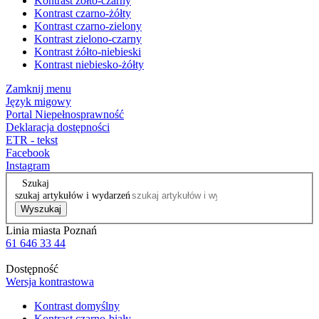
Kontrast żółto-czarny
Kontrast czarno-żółty
Kontrast czarno-zielony
Kontrast zielono-czarny
Kontrast żółto-niebieski
Kontrast niebiesko-żółty
Zamknij menu
Język migowy
Portal Niepełnosprawność
Deklaracja dostępności
ETR - tekst
Facebook
Instagram
Szukaj
szukaj artykułów i wydarzeń
Wyszukaj
Linia miasta Poznań
61 646 33 44
Dostępność
Wersja kontrastowa
Kontrast domyślny
Kontrast czarno-biały