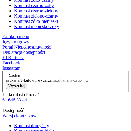
Kontrast żółto-czarny
Kontrast czarno-żółty
Kontrast czarno-zielony
Kontrast zielono-czarny
Kontrast żółto-niebieski
Kontrast niebiesko-żółty
Zamknij menu
Język migowy
Portal Niepełnosprawność
Deklaracja dostępności
ETR - tekst
Facebook
Instagram
Szukaj
szukaj artykułów i wydarzeń
Wyszukaj
Linia miasta Poznań
61 646 33 44
Dostępność
Wersja kontrastowa
Kontrast domyślny
Kontrast czarno-biały