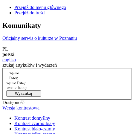
Przejdź do menu głównego
Przejdź do treści
Komunikaty
Oficjalny serwis o kulturze w Poznaniu
|
PL
polski
english
szukaj artykułów i wydarzeń
wpisz
frazę
wpisz frazę
Wyszukaj
Dostępność
Wersja kontrastowa
Kontrast domyślny
Kontrast czarno-biały
Kontrast biało-czarny