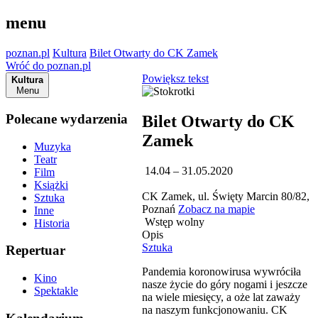
menu
poznan.pl
Kultura
Bilet Otwarty do CK Zamek
Wróć do poznan.pl
Powiększ tekst
Kultura
Menu
Polecane wydarzenia
Bilet Otwarty do CK
Zamek
Muzyka
Teatr
14.04 – 31.05.2020
Film
Książki
CK Zamek, ul. Święty Marcin 80/82,
Sztuka
Poznań
Zobacz na mapie
Inne
Wstęp wolny
Historia
Opis
Sztuka
Repertuar
Pandemia koronowirusa wywróciła
Kino
nasze życie do góry nogami i jeszcze
Spektakle
na wiele miesięcy, a oże lat zaważy
na naszym funkcjonowaniu. CK