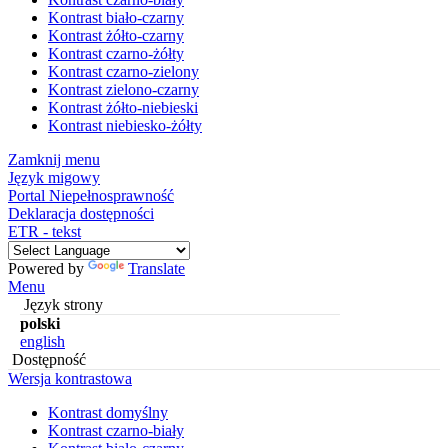
Kontrast biało-czarny
Kontrast żółto-czarny
Kontrast czarno-żółty
Kontrast czarno-zielony
Kontrast zielono-czarny
Kontrast żółto-niebieski
Kontrast niebiesko-żółty
Zamknij menu
Język migowy
Portal Niepełnosprawność
Deklaracja dostępności
ETR - tekst
Powered by
Translate
Menu
Język strony
polski
english
Dostępność
Wersja kontrastowa
Kontrast domyślny
Kontrast czarno-biały