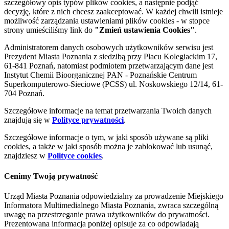
szczegółowy opis typów plików cookies, a następnie podjąć
decyzję, które z nich chcesz zaakceptować. W każdej chwili istnieje
możliwość zarządzania ustawieniami plików cookies - w stopce
strony umieściliśmy link do
"Zmień ustawienia Cookies"
.
Administratorem danych osobowych użytkowników serwisu jest
Prezydent Miasta Poznania z siedzibą przy Placu Kolegiackim 17,
61-841 Poznań, natomiast podmiotem przetwarzającym dane jest
Instytut Chemii Bioorganicznej PAN - Poznańskie Centrum
Superkomputerowo-Sieciowe (PCSS) ul. Noskowskiego 12/14, 61-
704 Poznań.
Szczegółowe informacje na temat przetwarzania Twoich danych
znajdują się w
Polityce prywatności
.
Szczegółowe informacje o tym, w jaki sposób używane są pliki
cookies, a także w jaki sposób można je zablokować lub usunąć,
znajdziesz w
Polityce cookies
.
Cenimy Twoją prywatność
Urząd Miasta Poznania odpowiedzialny za prowadzenie Miejskiego
Informatora Multimedialnego Miasta Poznania, zwraca szczególną
uwagę na przestrzeganie prawa użytkowników do prywatności.
Prezentowana informacja poniżej opisuje za co odpowiadają