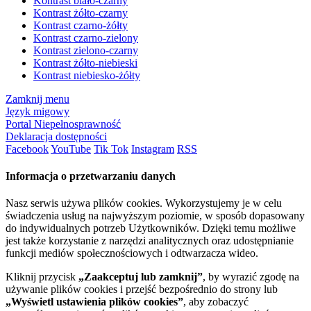
Kontrast biało-czarny
Kontrast żółto-czarny
Kontrast czarno-żółty
Kontrast czarno-zielony
Kontrast zielono-czarny
Kontrast żółto-niebieski
Kontrast niebiesko-żółty
Zamknij menu
Język migowy
Portal Niepełnosprawność
Deklaracja dostępności
Facebook
YouTube
Tik Tok
Instagram
RSS
Informacja o przetwarzaniu danych
Nasz serwis używa plików cookies. Wykorzystujemy je w celu
świadczenia usług na najwyższym poziomie, w sposób dopasowany
do indywidualnych potrzeb Użytkowników. Dzięki temu możliwe
jest także korzystanie z narzędzi analitycznych oraz udostępnianie
funkcji mediów społecznościowych i odtwarzacza wideo.
Kliknij przycisk
„Zaakceptuj lub zamknij”
, by wyrazić zgodę na
używanie plików cookies i przejść bezpośrednio do strony lub
„Wyświetl ustawienia plików cookies”
, aby zobaczyć