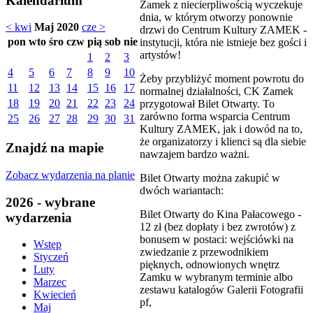
Kalendarium
Zamek z niecierpliwością wyczekuje
dnia, w którym otworzy ponownie
< kwi
Maj 2020
cze >
drzwi do Centrum Kultury ZAMEK -
pon
wto
śro
czw
pią
sob
nie
instytucji, która nie istnieje bez gości i
artystów!
1
2
3
4
5
6
7
8
9
10
Żeby przybliżyć moment powrotu do
11
12
13
14
15
16
17
normalnej działalności, CK Zamek
18
19
20
21
22
23
24
przygotował Bilet Otwarty. To
zarówno forma wsparcia Centrum
25
26
27
28
29
30
31
Kultury ZAMEK, jak i dowód na to,
że organizatorzy i klienci są dla siebie
Znajdź na mapie
nawzajem bardzo ważni.
Zobacz wydarzenia na planie
Bilet Otwarty można zakupić w
dwóch wariantach:
2026 - wybrane
Bilet Otwarty do Kina Pałacowego -
wydarzenia
12 zł (bez dopłaty i bez zwrotów) z
bonusem w postaci: wejściówki na
Wstęp
zwiedzanie z przewodnikiem
Styczeń
pięknych, odnowionych wnętrz
Luty
Zamku w wybranym terminie albo
Marzec
zestawu katalogów Galerii Fotografii
Kwiecień
pf,
Maj