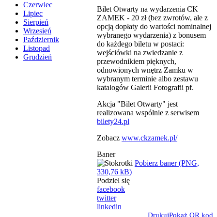
Czerwiec
Bilet Otwarty na wydarzenia CK
Lipiec
ZAMEK - 20 zł (bez zwrotów, ale z
Sierpień
opcją dopłaty do wartości nominalnej
Wrzesień
wybranego wydarzenia) z bonusem
Październik
do każdego biletu w postaci:
Listopad
wejściówki na zwiedzanie z
Grudzień
przewodnikiem pięknych,
odnowionych wnętrz Zamku w
wybranym terminie albo zestawu
katalogów Galerii Fotografii pf.
Akcja "Bilet Otwarty" jest
realizowana wspólnie z serwisem
bilety24.pl
Zobacz
www.ckzamek.pl/
Baner
Pobierz baner (PNG,
330,76 kB)
Podziel się
facebook
twitter
linkedin
Drukuj
Pokaż QR kod