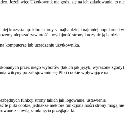
eo. Jeżeli więc Użytkownik nie godzi się na ich załadowanie, to nie
niej korzysta np. które strony są najbardziej i najmniej popularne i w
żemy ulepszać zawartość i wydajność strony i uczynić ją bardziej
 na komputerze lub urządzeniu użytkownika.
dokonanych przez niego wyborów (takich jak język, wyrażone zgody)
wania witryny po zalogowaniu się.Pliki cookie wpływające na
ezbędnych funkcji strony takich jak logowanie, ustawienia
 te pliki cookie, jednakże niektóre funkcjonalności strony mogą nie
suwane z chwilą zamknięcia przeglądarki.