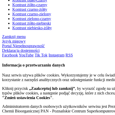
Kontrast biało-czarny
Kontrast żółto-czarny
Kontrast czarno-żółty
Kontrast czarno-zielony
Kontrast zielono-czarny
Kontrast żółto-niebieski
Kontrast niebiesko-żółty
Zamknij menu
Język migowy
Portal Niepełnosprawność
Deklaracja dostępności
Facebook
YouTube
Tik Tok
Instagram
RSS
Informacja o przetwarzaniu danych
Nasz serwis używa plików cookies. Wykorzystujemy je w celu świa
korzystanie z narzędzi analitycznych oraz udostępnianie funkcji me
Kliknij przycisk
„Zaakceptuj lub zamknij”
, by wyrazić zgodę na u
typów plików cookies, a następnie podjąć decyzję, które z nich chce
"Zmień ustawienia Cookies"
.
Administratorem danych osobowych użytkowników serwisu jest Prezyd
Chemii Bioorganicznej PAN - Poznańskie Centrum Superkomputerow