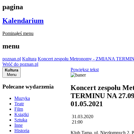
pagina
Kalendarium
Pominąłeś menu
menu
poznan.pl
Kultura
Koncert zespołu Metronomy - ZMIANA TERMINU 
Wróć do poznan.pl
Powiększ tekst
Kultura
Menu
Polecane wydarzenia
Koncert zespołu M
TERMINU NA 27.09 i
Muzyka
01.05.2021
Teatr
Film
Książki
31.03.2020
Sztuka
21:00
Inne
Historia
Klub Tama, ul. Niezłomnych 2,