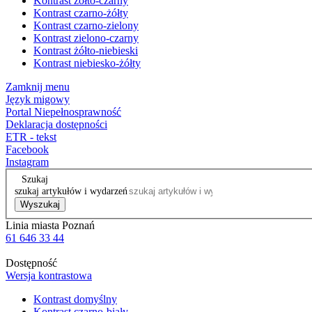
Kontrast żółto-czarny
Kontrast czarno-żółty
Kontrast czarno-zielony
Kontrast zielono-czarny
Kontrast żółto-niebieski
Kontrast niebiesko-żółty
Zamknij menu
Język migowy
Portal Niepełnosprawność
Deklaracja dostępności
ETR - tekst
Facebook
Instagram
Szukaj
szukaj artykułów i wydarzeń
Wyszukaj
Linia miasta Poznań
61 646 33 44
Dostępność
Wersja kontrastowa
Kontrast domyślny
Kontrast czarno-biały