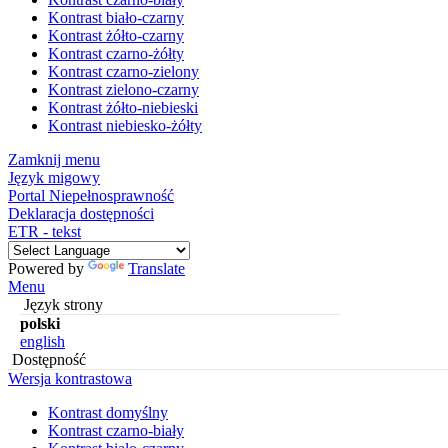
Kontrast biało-czarny
Kontrast żółto-czarny
Kontrast czarno-żółty
Kontrast czarno-zielony
Kontrast zielono-czarny
Kontrast żółto-niebieski
Kontrast niebiesko-żółty
Zamknij menu
Język migowy
Portal Niepełnosprawność
Deklaracja dostępności
ETR - tekst
Powered by
Translate
Menu
Język strony
polski
english
Dostępność
Wersja kontrastowa
Kontrast domyślny
Kontrast czarno-biały