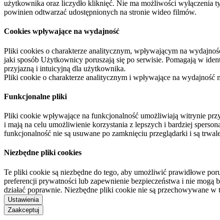
użytkownika oraz liczydło kliknięć. Nie ma możliwości wyłączenia t
powinien odtwarzać udostępnionych na stronie wideo filmów.
Cookies wpływające na wydajność
Pliki cookies o charakterze analitycznym, wpływającym na wydajność zb
jaki sposób Użytkownicy poruszają się po serwisie. Pomagają w ide
przyjazną i intuicyjną dla użytkownika.
Pliki cookie o charakterze analitycznym i wpływające na wydajność
Funkcjonalne pliki
Pliki cookie wpływające na funkcjonalność umożliwiają witrynie p
i mają na celu umożliwienie korzystania z lepszych i bardziej sperso
funkcjonalność nie są usuwane po zamknięciu przeglądarki i są trw
Niezbędne pliki cookies
Te pliki cookie są niezbędne do tego, aby umożliwić prawidłowe poru
preferencji prywatności lub zapewnienie bezpieczeństwa i nie mogą b
działać poprawnie. Niezbędne pliki cookie nie są przechowywane w 
Ustawienia
Zaakceptuj