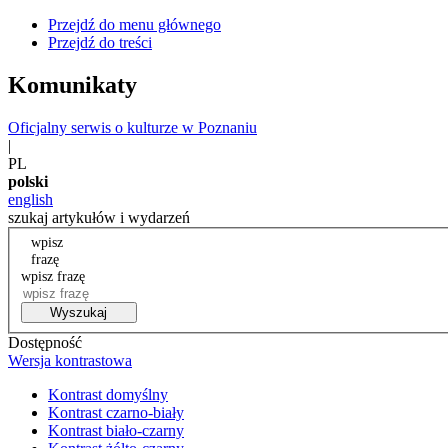
Przejdź do menu głównego
Przejdź do treści
Komunikaty
Oficjalny serwis o kulturze w Poznaniu
|
PL
polski
english
szukaj artykułów i wydarzeń
wpisz
frazę
wpisz frazę
Wyszukaj
Dostępność
Wersja kontrastowa
Kontrast domyślny
Kontrast czarno-biały
Kontrast biało-czarny