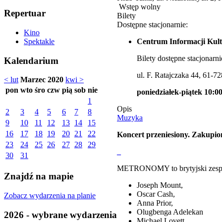
Wstęp wolny
Repertuar
Bilety
Dostępne stacjonarnie:
Kino
Centrum Informacji Kult
Spektakle
Bilety dostępne stacjonarni
Kalendarium
ul. F. Ratajczaka 44, 61-7
< lut
Marzec 2020
kwi >
pon
wto
śro
czw
pią
sob
nie
poniedziałek-piątek 10:00
1
Opis
2
3
4
5
6
7
8
Muzyka
9
10
11
12
13
14
15
16
17
18
19
20
21
22
Koncert przeniesiony. Zakupio
23
24
25
26
27
28
29
_
30
31
METRONOMY to brytyjski zespół,
Znajdź na mapie
Joseph Mount,
Oscar Cash,
Zobacz wydarzenia na planie
Anna Prior,
Olugbenga Adelekan
2026 - wybrane wydarzenia
Michael Lovett.