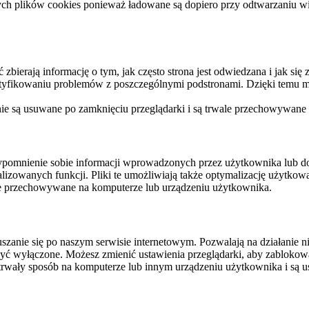
ych plików cookies ponieważ ładowane są dopiero przy odtwarzaniu wid
ierają informację o tym, jak często strona jest odwiedzana i jak się z 
ntyfikowaniu problemów z poszczególnymi podstronami. Dzięki temu mo
 nie są usuwane po zamknięciu przeglądarki i są trwale przechowywane
rzypomnienie sobie informacji wprowadzonych przez użytkownika lub 
nalizowanych funkcji. Pliki te umożliwiają także optymalizację użytko
ale przechowywane na komputerze lub urządzeniu użytkownika.
szanie się po naszym serwisie internetowym. Pozwalają na działanie ni
yć wyłączone. Możesz zmienić ustawienia przeglądarki, aby zablokować
trwały sposób na komputerze lub innym urządzeniu użytkownika i są u