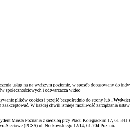
dczenia usług na najwyższym poziomie, w sposób dopasowany do indy
diów społecznościowych i odtwarzacza wideo.
żywanie plików cookies i przejść bezpośrednio do strony lub
„Wyświetl
sz zaakceptować. W każdej chwili istnieje możliwość zarządzania ustaw
ent Miasta Poznania z siedzibą przy Placu Kolegiackim 17, 61-841 P
o-Sieciowe (PCSS) ul. Noskowskiego 12/14, 61-704 Poznań.