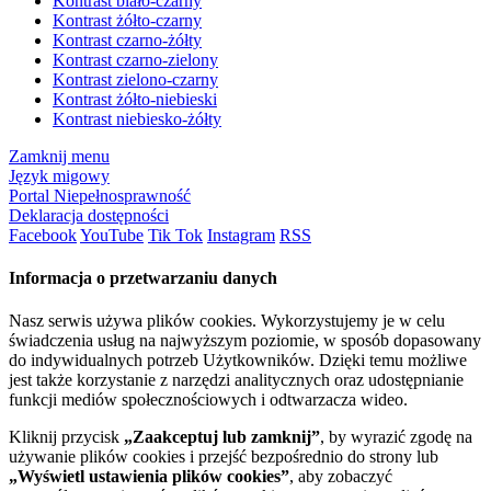
Kontrast biało-czarny
Kontrast żółto-czarny
Kontrast czarno-żółty
Kontrast czarno-zielony
Kontrast zielono-czarny
Kontrast żółto-niebieski
Kontrast niebiesko-żółty
Zamknij menu
Język migowy
Portal Niepełnosprawność
Deklaracja dostępności
Facebook
YouTube
Tik Tok
Instagram
RSS
Informacja o przetwarzaniu danych
Nasz serwis używa plików cookies. Wykorzystujemy je w celu
świadczenia usług na najwyższym poziomie, w sposób dopasowany
do indywidualnych potrzeb Użytkowników. Dzięki temu możliwe
jest także korzystanie z narzędzi analitycznych oraz udostępnianie
funkcji mediów społecznościowych i odtwarzacza wideo.
Kliknij przycisk
„Zaakceptuj lub zamknij”
, by wyrazić zgodę na
używanie plików cookies i przejść bezpośrednio do strony lub
„Wyświetl ustawienia plików cookies”
, aby zobaczyć