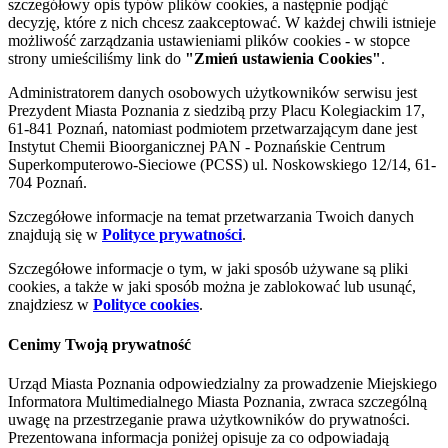
szczegółowy opis typów plików cookies, a następnie podjąć
decyzję, które z nich chcesz zaakceptować. W każdej chwili istnieje
możliwość zarządzania ustawieniami plików cookies - w stopce
strony umieściliśmy link do
"Zmień ustawienia Cookies"
.
Administratorem danych osobowych użytkowników serwisu jest
Prezydent Miasta Poznania z siedzibą przy Placu Kolegiackim 17,
61-841 Poznań, natomiast podmiotem przetwarzającym dane jest
Instytut Chemii Bioorganicznej PAN - Poznańskie Centrum
Superkomputerowo-Sieciowe (PCSS) ul. Noskowskiego 12/14, 61-
704 Poznań.
Szczegółowe informacje na temat przetwarzania Twoich danych
znajdują się w
Polityce prywatności
.
Szczegółowe informacje o tym, w jaki sposób używane są pliki
cookies, a także w jaki sposób można je zablokować lub usunąć,
znajdziesz w
Polityce cookies
.
Cenimy Twoją prywatność
Urząd Miasta Poznania odpowiedzialny za prowadzenie Miejskiego
Informatora Multimedialnego Miasta Poznania, zwraca szczególną
uwagę na przestrzeganie prawa użytkowników do prywatności.
Prezentowana informacja poniżej opisuje za co odpowiadają