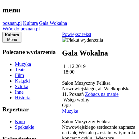
menu
poznan.pl
Kultura
Gala Wokalna
Wróć do poznan.pl
Powiększ tekst
Kultura
Menu
Polecane wydarzenia
Gala Wokalna
Muzyka
11.12.2019
Teatr
18:00
Film
Książki
Salon Muzyczny Feliksa
Sztuka
Nowowiejskiego, al. Wielkopolska
Inne
11, Poznań
Zobacz na mapie
Historia
Wstęp wolny
Opis
Repertuar
Muzyka
Salon Muzyczny Feliksa
Kino
Nowowiejskiego serdecznie zaprasza
Spektakle
na Galę Wokalną - ostatni w tym roku
koncert z cyklu "Wieczory