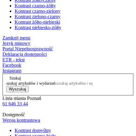
Kontrast żółto-czarny
Kontrast czarno-żółty
Kontrast czarno-zielony
Kontrast zielono-czarny
Kontrast żółto-niebieski
Kontrast niebiesko-żółty
Zamknij menu
Język migowy
Portal Niepełnosprawność
Deklaracja dostępności
ETR - tekst
Facebook
Instagram
Szukaj
szukaj artykułów i wydarzeń
Wyszukaj
Linia miasta Poznań
61 646 33 44
Dostępność
Wersja kontrastowa
Kontrast domyślny
Kontrast czarno-biały