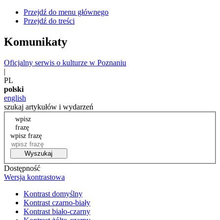
Przejdź do menu głównego
Przejdź do treści
Komunikaty
Oficjalny serwis o kulturze w Poznaniu
|
PL
polski
english
szukaj artykułów i wydarzeń
wpisz
frazę
wpisz frazę
Wyszukaj
Dostępność
Wersja kontrastowa
Kontrast domyślny
Kontrast czarno-biały
Kontrast biało-czarny