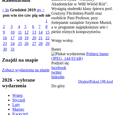
Kalendarium
Akademickie w Willi Wśród Róż".
Wystąpią studentki klasy śpiewu prof.
< lis
Grudzień 2019
sty >
Grażyny Flicińskiej-Panfil oraz
pon
wto
śro
czw
pią
sob
nie
osobiście Pani Profesor, przy
1
fortepianie zasiądzie Szymon Musioł,
2
3
4
5
6
7
8
a w programie najpiękniejsze arie i
pieśni różnych kompozytorów.
9
10
11
12
13
14
15
16
17
18
19
20
21
22
Wstęp wolny.
23
24
25
26
27
28
29
Baner
30
31
Pobierz baner
(JPEG, 144,93 kB)
Znajdź na mapie
Podziel się
facebook
Zobacz wydarzenia na planie
twitter
linkedin
2026 - wybrane
Drukuj
Pokaż QR kod
wydarzenia
Do góry
Wstęp
Styczeń
Luty
Marzec
Kwiecień