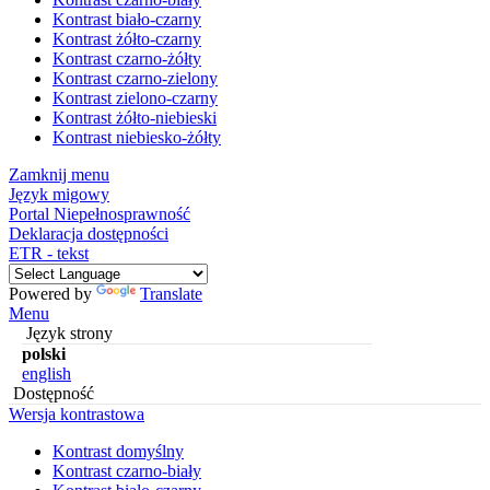
Kontrast biało-czarny
Kontrast żółto-czarny
Kontrast czarno-żółty
Kontrast czarno-zielony
Kontrast zielono-czarny
Kontrast żółto-niebieski
Kontrast niebiesko-żółty
Zamknij menu
Język migowy
Portal Niepełnosprawność
Deklaracja dostępności
ETR - tekst
Powered by
Translate
Menu
Język strony
polski
english
Dostępność
Wersja kontrastowa
Kontrast domyślny
Kontrast czarno-biały