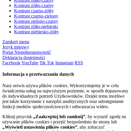
Kontrast biało-czarny
Kontrast żółto-czarny
Kontrast czarno-żółty
Kontrast czarno-zielony
Kontrast zielono-czarny
Kontrast żółto-niebieski
Kontrast niebiesko-żółty
Zamknij menu
Język migowy
Portal Niepełnosprawność
Deklaracja dostępności
Facebook
YouTube
Tik Tok
Instagram
RSS
Informacja o przetwarzaniu danych
Nasz serwis używa plików cookies. Wykorzystujemy je w celu
świadczenia usług na najwyższym poziomie, w sposób dopasowany
do indywidualnych potrzeb Użytkowników. Dzięki temu możliwe
jest także korzystanie z narzędzi analitycznych oraz udostępnianie
funkcji mediów społecznościowych i odtwarzacza wideo.
Kliknij przycisk
„Zaakceptuj lub zamknij”
, by wyrazić zgodę na
używanie plików cookies i przejść bezpośrednio do strony lub
„Wyświetl ustawienia plików cookies”
, aby zobaczyć