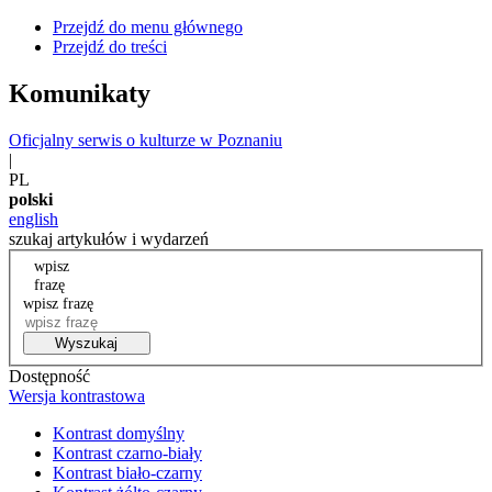
Przejdź do menu głównego
Przejdź do treści
Komunikaty
Oficjalny serwis o kulturze w Poznaniu
|
PL
polski
english
szukaj artykułów i wydarzeń
wpisz
frazę
wpisz frazę
Wyszukaj
Dostępność
Wersja kontrastowa
Kontrast domyślny
Kontrast czarno-biały
Kontrast biało-czarny