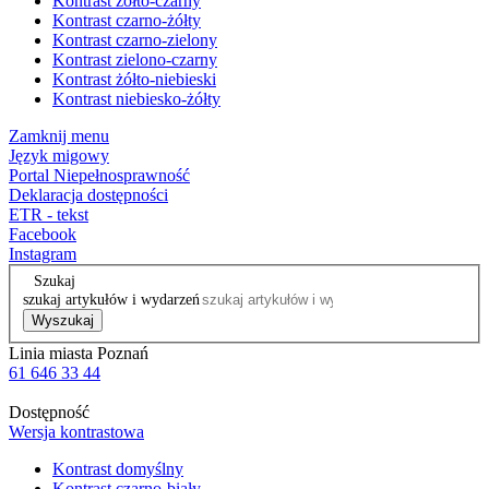
Kontrast żółto-czarny
Kontrast czarno-żółty
Kontrast czarno-zielony
Kontrast zielono-czarny
Kontrast żółto-niebieski
Kontrast niebiesko-żółty
Zamknij menu
Język migowy
Portal Niepełnosprawność
Deklaracja dostępności
ETR - tekst
Facebook
Instagram
Szukaj
szukaj artykułów i wydarzeń
Wyszukaj
Linia miasta Poznań
61 646 33 44
Dostępność
Wersja kontrastowa
Kontrast domyślny
Kontrast czarno-biały