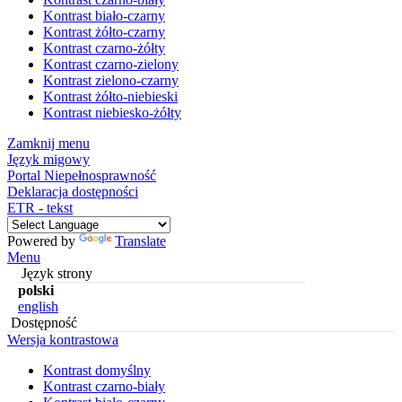
Kontrast biało-czarny
Kontrast żółto-czarny
Kontrast czarno-żółty
Kontrast czarno-zielony
Kontrast zielono-czarny
Kontrast żółto-niebieski
Kontrast niebiesko-żółty
Zamknij menu
Język migowy
Portal Niepełnosprawność
Deklaracja dostępności
ETR - tekst
Powered by
Translate
Menu
Język strony
polski
english
Dostępność
Wersja kontrastowa
Kontrast domyślny
Kontrast czarno-biały