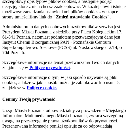
szczegółowy opis typów plików cookies, a następnie podjąć
decyzję, które z nich chcesz zaakceptować. W każdej chwili istnieje
możliwość zarządzania ustawieniami plików cookies - w stopce
strony umieściliśmy link do
"Zmień ustawienia Cookies"
.
Administratorem danych osobowych użytkowników serwisu jest
Prezydent Miasta Poznania z siedzibą przy Placu Kolegiackim 17,
61-841 Poznań, natomiast podmiotem przetwarzającym dane jest
Instytut Chemii Bioorganicznej PAN - Poznańskie Centrum
Superkomputerowo-Sieciowe (PCSS) ul. Noskowskiego 12/14, 61-
704 Poznań.
Szczegółowe informacje na temat przetwarzania Twoich danych
znajdują się w
Polityce prywatności
.
Szczegółowe informacje o tym, w jaki sposób używane są pliki
cookies, a także w jaki sposób można je zablokować lub usunąć,
znajdziesz w
Polityce cookies
.
Cenimy Twoją prywatność
Urząd Miasta Poznania odpowiedzialny za prowadzenie Miejskiego
Informatora Multimedialnego Miasta Poznania, zwraca szczególną
uwagę na przestrzeganie prawa użytkowników do prywatności.
Prezentowana informacja poniżej opisuje za co odpowiadają