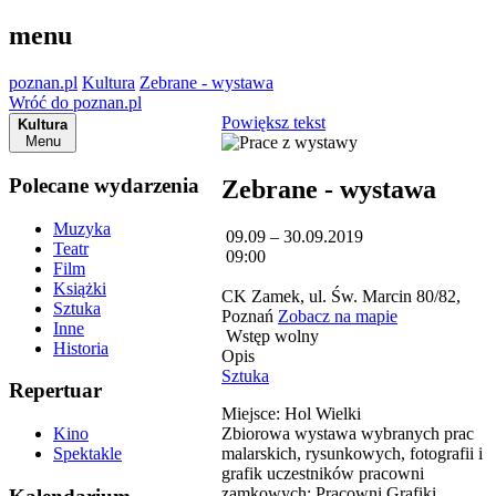
menu
poznan.pl
Kultura
Zebrane - wystawa
Wróć do poznan.pl
Powiększ tekst
Kultura
Menu
Polecane wydarzenia
Zebrane - wystawa
Muzyka
09.09 – 30.09.2019
Teatr
09:00
Film
Książki
CK Zamek, ul. Św. Marcin 80/82,
Sztuka
Poznań
Zobacz na mapie
Inne
Wstęp wolny
Historia
Opis
Sztuka
Repertuar
Miejsce: Hol Wielki
Zbiorowa wystawa wybranych prac
Kino
malarskich, rysunkowych, fotografii i
Spektakle
grafik uczestników pracowni
zamkowych: Pracowni Grafiki,