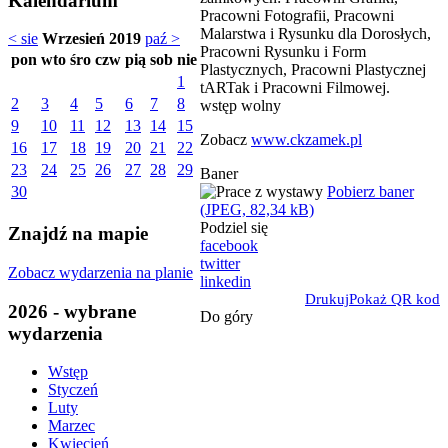
Kalendarium
Pracowni Fotografii, Pracowni
Malarstwa i Rysunku dla Dorosłych,
< sie
Wrzesień 2019
paź >
Pracowni Rysunku i Form
pon
wto
śro
czw
pią
sob
nie
Plastycznych, Pracowni Plastycznej
1
tARTak i Pracowni Filmowej.
2
3
4
5
6
7
8
wstęp wolny
9
10
11
12
13
14
15
Zobacz
www.ckzamek.pl
16
17
18
19
20
21
22
23
24
25
26
27
28
29
Baner
Pobierz baner
30
(JPEG, 82,34 kB)
Podziel się
Znajdź na mapie
facebook
twitter
Zobacz wydarzenia na planie
linkedin
Drukuj
Pokaż QR kod
2026 - wybrane
Do góry
wydarzenia
Wstęp
Styczeń
Luty
Marzec
Kwiecień