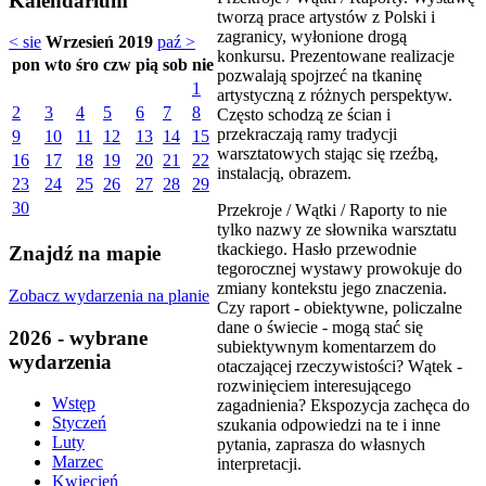
Kalendarium
tworzą prace artystów z Polski i
zagranicy, wyłonione drogą
< sie
Wrzesień 2019
paź >
konkursu. Prezentowane realizacje
pon
wto
śro
czw
pią
sob
nie
pozwalają spojrzeć na tkaninę
1
artystyczną z różnych perspektyw.
2
3
4
5
6
7
8
Często schodzą ze ścian i
przekraczają ramy tradycji
9
10
11
12
13
14
15
warsztatowych stając się rzeźbą,
16
17
18
19
20
21
22
instalacją, obrazem.
23
24
25
26
27
28
29
30
Przekroje / Wątki / Raporty to nie
tylko nazwy ze słownika warsztatu
tkackiego. Hasło przewodnie
Znajdź na mapie
tegorocznej wystawy prowokuje do
zmiany kontekstu jego znaczenia.
Zobacz wydarzenia na planie
Czy raport - obiektywne, policzalne
dane o świecie - mogą stać się
2026 - wybrane
subiektywnym komentarzem do
wydarzenia
otaczającej rzeczywistości? Wątek -
rozwinięciem interesującego
Wstęp
zagadnienia? Ekspozycja zachęca do
Styczeń
szukania odpowiedzi na te i inne
Luty
pytania, zaprasza do własnych
Marzec
interpretacji.
Kwiecień