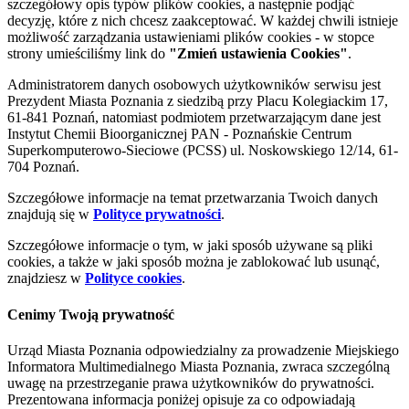
szczegółowy opis typów plików cookies, a następnie podjąć
decyzję, które z nich chcesz zaakceptować. W każdej chwili istnieje
możliwość zarządzania ustawieniami plików cookies - w stopce
strony umieściliśmy link do
"Zmień ustawienia Cookies"
.
Administratorem danych osobowych użytkowników serwisu jest
Prezydent Miasta Poznania z siedzibą przy Placu Kolegiackim 17,
61-841 Poznań, natomiast podmiotem przetwarzającym dane jest
Instytut Chemii Bioorganicznej PAN - Poznańskie Centrum
Superkomputerowo-Sieciowe (PCSS) ul. Noskowskiego 12/14, 61-
704 Poznań.
Szczegółowe informacje na temat przetwarzania Twoich danych
znajdują się w
Polityce prywatności
.
Szczegółowe informacje o tym, w jaki sposób używane są pliki
cookies, a także w jaki sposób można je zablokować lub usunąć,
znajdziesz w
Polityce cookies
.
Cenimy Twoją prywatność
Urząd Miasta Poznania odpowiedzialny za prowadzenie Miejskiego
Informatora Multimedialnego Miasta Poznania, zwraca szczególną
uwagę na przestrzeganie prawa użytkowników do prywatności.
Prezentowana informacja poniżej opisuje za co odpowiadają