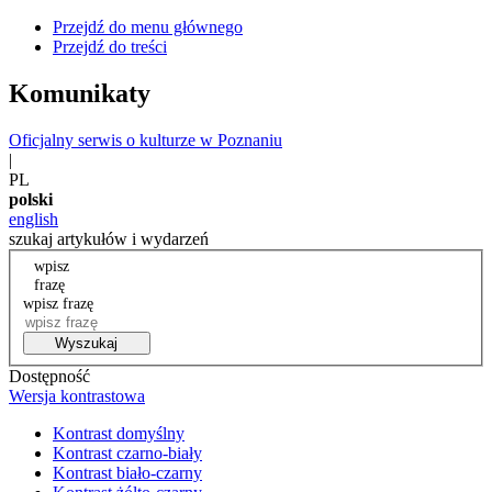
Przejdź do menu głównego
Przejdź do treści
Komunikaty
Oficjalny serwis o kulturze w Poznaniu
|
PL
polski
english
szukaj artykułów i wydarzeń
wpisz
frazę
wpisz frazę
Wyszukaj
Dostępność
Wersja kontrastowa
Kontrast domyślny
Kontrast czarno-biały
Kontrast biało-czarny