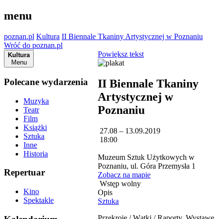
menu
poznan.pl
Kultura
II Biennale Tkaniny Artystycznej w Poznaniu
Wróć do poznan.pl
Powiększ tekst
Kultura
Menu
Polecane wydarzenia
II Biennale Tkaniny
Artystycznej w
Muzyka
Poznaniu
Teatr
Film
Książki
27.08 – 13.09.2019
Sztuka
18:00
Inne
Historia
Muzeum Sztuk Użytkowych w
Poznaniu, ul. Góra Przemysła 1
Repertuar
Zobacz na mapie
Wstęp wolny
Kino
Opis
Spektakle
Sztuka
Przekroje / Wątki / Raporty. Wystawę