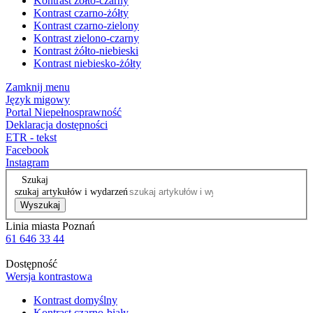
Kontrast żółto-czarny
Kontrast czarno-żółty
Kontrast czarno-zielony
Kontrast zielono-czarny
Kontrast żółto-niebieski
Kontrast niebiesko-żółty
Zamknij menu
Język migowy
Portal Niepełnosprawność
Deklaracja dostępności
ETR - tekst
Facebook
Instagram
Szukaj
szukaj artykułów i wydarzeń
Wyszukaj
Linia miasta Poznań
61 646 33 44
Dostępność
Wersja kontrastowa
Kontrast domyślny
Kontrast czarno-biały