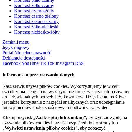
Kontrast biało-czarny
Kontrast żółto-czarny
Kontrast czarno-żółty
Kontrast czarno-zielony
Kontrast zielono-czarny
Kontrast żółto-niebieski
Kontrast niebiesko-żółty
Zamknij menu
Język migowy
Portal Niepełnosprawność
Deklaracja dostępności
Facebook
YouTube
Tik Tok
Instagram
RSS
Informacja o przetwarzaniu danych
Nasz serwis używa plików cookies. Wykorzystujemy je w celu
świadczenia usług na najwyższym poziomie, w sposób dopasowany
do indywidualnych potrzeb Użytkowników. Dzięki temu możliwe
jest także korzystanie z narzędzi analitycznych oraz udostępnianie
funkcji mediów społecznościowych i odtwarzacza wideo.
Kliknij przycisk
„Zaakceptuj lub zamknij”
, by wyrazić zgodę na
używanie plików cookies i przejść bezpośrednio do strony lub
„Wyświetl ustawienia plików cookies”
, aby zobaczyć