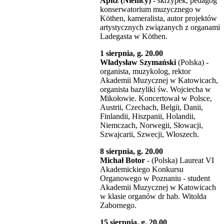
Apitz (Niemcy)
- skrzypek, pedagog
konserwatorium muzycznego w
Köthen, kameralista, autor projektów
artystycznych związanych z organami
Ladegasta w Köthen.
1 sierpnia, g. 20.00
Władysław Szymański
(Polska) -
organista, muzykolog, rektor
Akademii Muzycznej w Katowicach,
organista bazyliki św. Wojciecha w
Mikołowie. Koncertował w Polsce,
Austrii, Czechach, Belgii, Danii,
Finlandii, Hiszpanii, Holandii,
Niemczach, Norwegii, Słowacji,
Szwajcarii, Szwecji, Włoszech.
8 sierpnia, g. 20.00
Michał Botor
- (Polska) Laureat VI
Akademickiego Konkursu
Organowego w Poznaniu - student
Akademii Muzycznej w Katowicach
w klasie organów dr hab. Witolda
Zabornego.
15 sierpnia, g. 20.00