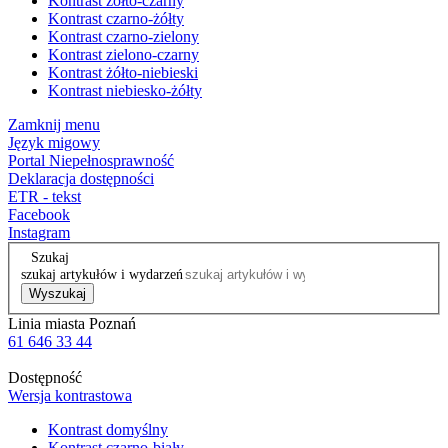
Kontrast żółto-czarny
Kontrast czarno-żółty
Kontrast czarno-zielony
Kontrast zielono-czarny
Kontrast żółto-niebieski
Kontrast niebiesko-żółty
Zamknij menu
Język migowy
Portal Niepełnosprawność
Deklaracja dostępności
ETR - tekst
Facebook
Instagram
Szukaj
szukaj artykułów i wydarzeń
Wyszukaj
Linia miasta Poznań
61 646 33 44
Dostępność
Wersja kontrastowa
Kontrast domyślny
Kontrast czarno-biały