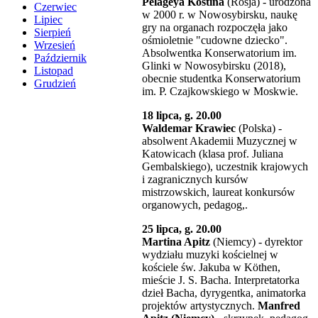
Pelageya Kostina
(Rosja) - urodzona
Czerwiec
w 2000 r. w Nowosybirsku, naukę
Lipiec
gry na organach rozpoczęła jako
Sierpień
ośmioletnie "cudowne dziecko".
Wrzesień
Absolwentka Konserwatorium im.
Październik
Glinki w Nowosybirsku (2018),
Listopad
obecnie studentka Konserwatorium
Grudzień
im. P. Czajkowskiego w Moskwie.
18 lipca, g. 20.00
Waldemar Krawiec
(Polska) -
absolwent Akademii Muzycznej w
Katowicach (klasa prof. Juliana
Gembalskiego), uczestnik krajowych
i zagranicznych kursów
mistrzowskich, laureat konkursów
organowych, pedagog,.
25 lipca, g. 20.00
Martina Apitz
(Niemcy) - dyrektor
wydziału muzyki kościelnej w
kościele św. Jakuba w Köthen,
mieście J. S. Bacha. Interpretatorka
dzieł Bacha, dyrygentka, animatorka
projektów artystycznych.
Manfred