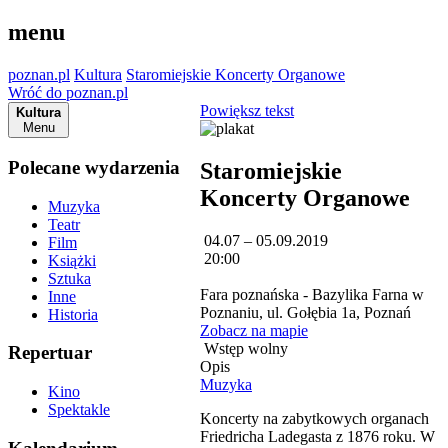
menu
poznan.pl
Kultura
Staromiejskie Koncerty Organowe
Wróć do poznan.pl
Powiększ tekst
Kultura
Menu
Polecane wydarzenia
Staromiejskie
Koncerty Organowe
Muzyka
Teatr
04.07 – 05.09.2019
Film
20:00
Książki
Sztuka
Fara poznańska - Bazylika Farna w
Inne
Poznaniu, ul. Gołębia 1a, Poznań
Historia
Zobacz na mapie
Wstęp wolny
Repertuar
Opis
Muzyka
Kino
Spektakle
Koncerty na zabytkowych organach
Friedricha Ladegasta z 1876 roku. W