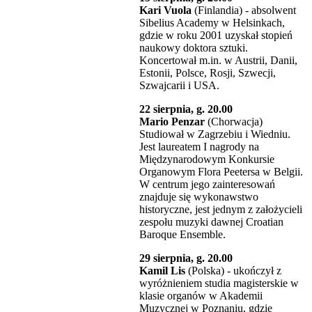
Kari Vuola
(Finlandia) - absolwent
Sibelius Academy w Helsinkach,
gdzie w roku 2001 uzyskał stopień
naukowy doktora sztuki.
Koncertował m.in. w Austrii, Danii,
Estonii, Polsce, Rosji, Szwecji,
Szwajcarii i USA.
22 sierpnia, g. 20.00
Mario Penzar
(Chorwacja)
Studiował w Zagrzebiu i Wiedniu.
Jest laureatem I nagrody na
Międzynarodowym Konkursie
Organowym Flora Peetersa w Belgii.
W centrum jego zainteresowań
znajduje się wykonawstwo
historyczne, jest jednym z założycieli
zespołu muzyki dawnej Croatian
Baroque Ensemble.
29 sierpnia, g. 20.00
Kamil Lis
(Polska) - ukończył z
wyróżnieniem studia magisterskie w
klasie organów w Akademii
Muzycznej w Poznaniu, gdzie