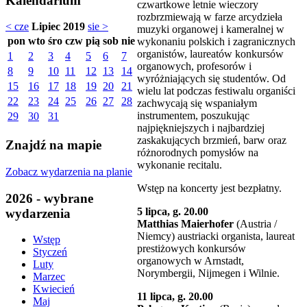
Kalendarium
czwartkowe letnie wieczory
rozbrzmiewają w farze arcydzieła
< cze
Lipiec 2019
sie >
muzyki organowej i kameralnej w
pon
wto
śro
czw
pią
sob
nie
wykonaniu polskich i zagranicznych
organistów, laureatów konkursów
1
2
3
4
5
6
7
organowych, profesorów i
8
9
10
11
12
13
14
wyróżniających się studentów. Od
15
16
17
18
19
20
21
wielu lat podczas festiwalu organiści
22
23
24
25
26
27
28
zachwycają się wspaniałym
instrumentem, poszukując
29
30
31
najpiękniejszych i najbardziej
zaskakujących brzmień, barw oraz
Znajdź na mapie
różnorodnych pomysłów na
wykonanie recitalu.
Zobacz wydarzenia na planie
Wstęp na koncerty jest bezpłatny.
2026 - wybrane
5 lipca, g. 20.00
wydarzenia
Matthias Maierhofer
(Austria /
Niemcy) austriacki organista, laureat
Wstęp
prestiżowych konkursów
Styczeń
organowych w Arnstadt,
Luty
Norymbergii, Nijmegen i Wilnie.
Marzec
Kwiecień
11 lipca, g. 20.00
Maj