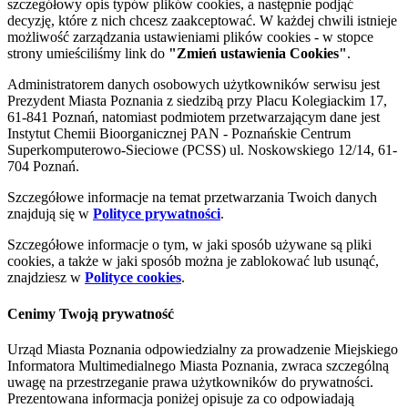
szczegółowy opis typów plików cookies, a następnie podjąć
decyzję, które z nich chcesz zaakceptować. W każdej chwili istnieje
możliwość zarządzania ustawieniami plików cookies - w stopce
strony umieściliśmy link do
"Zmień ustawienia Cookies"
.
Administratorem danych osobowych użytkowników serwisu jest
Prezydent Miasta Poznania z siedzibą przy Placu Kolegiackim 17,
61-841 Poznań, natomiast podmiotem przetwarzającym dane jest
Instytut Chemii Bioorganicznej PAN - Poznańskie Centrum
Superkomputerowo-Sieciowe (PCSS) ul. Noskowskiego 12/14, 61-
704 Poznań.
Szczegółowe informacje na temat przetwarzania Twoich danych
znajdują się w
Polityce prywatności
.
Szczegółowe informacje o tym, w jaki sposób używane są pliki
cookies, a także w jaki sposób można je zablokować lub usunąć,
znajdziesz w
Polityce cookies
.
Cenimy Twoją prywatność
Urząd Miasta Poznania odpowiedzialny za prowadzenie Miejskiego
Informatora Multimedialnego Miasta Poznania, zwraca szczególną
uwagę na przestrzeganie prawa użytkowników do prywatności.
Prezentowana informacja poniżej opisuje za co odpowiadają