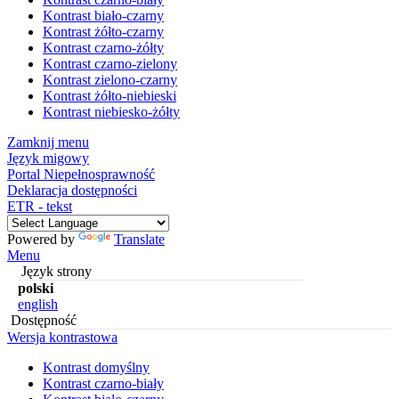
Kontrast biało-czarny
Kontrast żółto-czarny
Kontrast czarno-żółty
Kontrast czarno-zielony
Kontrast zielono-czarny
Kontrast żółto-niebieski
Kontrast niebiesko-żółty
Zamknij menu
Język migowy
Portal Niepełnosprawność
Deklaracja dostępności
ETR - tekst
Powered by
Translate
Menu
Język strony
polski
english
Dostępność
Wersja kontrastowa
Kontrast domyślny
Kontrast czarno-biały