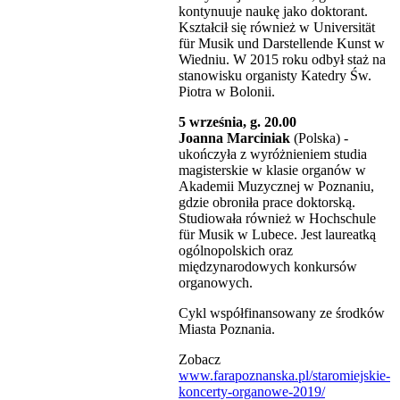
kontynuuje naukę jako doktorant.
Kształcił się również w Universität
für Musik und Darstellende Kunst w
Wiedniu. W 2015 roku odbył staż na
stanowisku organisty Katedry Św.
Piotra w Bolonii.
5 września, g. 20.00
Joanna Marciniak
(Polska) -
ukończyła z wyróżnieniem studia
magisterskie w klasie organów w
Akademii Muzycznej w Poznaniu,
gdzie obroniła prace doktorską.
Studiowała również w Hochschule
für Musik w Lubece. Jest laureatką
ogólnopolskich oraz
międzynarodowych konkursów
organowych.
Cykl współfinansowany ze środków
Miasta Poznania.
Zobacz
www.farapoznanska.pl/staromiejskie-
koncerty-organowe-2019/