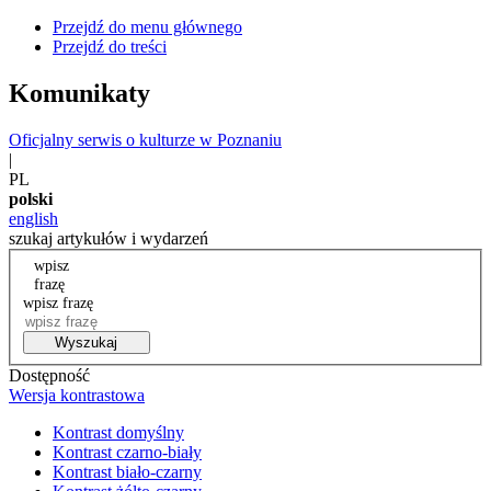
Przejdź do menu głównego
Przejdź do treści
Komunikaty
Oficjalny serwis o kulturze w Poznaniu
|
PL
polski
english
szukaj artykułów i wydarzeń
wpisz
frazę
wpisz frazę
Wyszukaj
Dostępność
Wersja kontrastowa
Kontrast domyślny
Kontrast czarno-biały
Kontrast biało-czarny