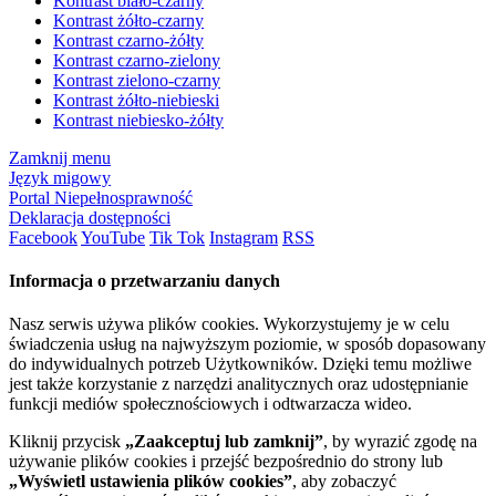
Kontrast biało-czarny
Kontrast żółto-czarny
Kontrast czarno-żółty
Kontrast czarno-zielony
Kontrast zielono-czarny
Kontrast żółto-niebieski
Kontrast niebiesko-żółty
Zamknij menu
Język migowy
Portal Niepełnosprawność
Deklaracja dostępności
Facebook
YouTube
Tik Tok
Instagram
RSS
Informacja o przetwarzaniu danych
Nasz serwis używa plików cookies. Wykorzystujemy je w celu
świadczenia usług na najwyższym poziomie, w sposób dopasowany
do indywidualnych potrzeb Użytkowników. Dzięki temu możliwe
jest także korzystanie z narzędzi analitycznych oraz udostępnianie
funkcji mediów społecznościowych i odtwarzacza wideo.
Kliknij przycisk
„Zaakceptuj lub zamknij”
, by wyrazić zgodę na
używanie plików cookies i przejść bezpośrednio do strony lub
„Wyświetl ustawienia plików cookies”
, aby zobaczyć