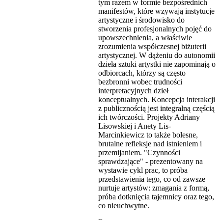
tym razem w formie bezpośrednich
manifestów, które wzywają instytucje
artystyczne i środowisko do
stworzenia profesjonalnych pojęć do
upowszechnienia, a właściwie
zrozumienia współczesnej biżuterii
artystycznej. W dążeniu do autonomii
dzieła sztuki artystki nie zapominają o
odbiorcach, którzy są często
bezbronni wobec trudności
interpretacyjnych dzieł
konceptualnych. Koncepcja interakcji
z publicznością jest integralną częścią
ich twórczości. Projekty Adriany
Lisowskiej i Anety Lis-
Marcinkiewicz to także bolesne,
brutalne refleksje nad istnieniem i
przemijaniem. "Czynności
sprawdzające" - prezentowany na
wystawie cykl prac, to próba
przedstawienia tego, co od zawsze
nurtuje artystów: zmagania z formą,
próba dotknięcia tajemnicy oraz tego,
co nieuchwytne.