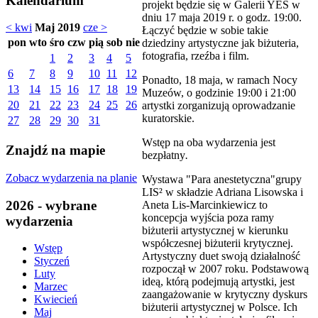
Kalendarium
projekt będzie się w Galerii YES w
dniu 17 maja 2019 r. o godz. 19:00.
< kwi
Maj 2019
cze >
Łączyć będzie w sobie takie
pon
wto
śro
czw
pią
sob
nie
dziedziny artystyczne jak biżuteria,
fotografia, rzeźba i film.
1
2
3
4
5
6
7
8
9
10
11
12
Ponadto, 18 maja, w ramach Nocy
13
14
15
16
17
18
19
Muzeów, o godzinie 19:00 i 21:00
20
21
22
23
24
25
26
artystki zorganizują oprowadzanie
kuratorskie.
27
28
29
30
31
Wstęp na oba wydarzenia jest
Znajdź na mapie
bezpłatny
.
Zobacz wydarzenia na planie
Wystawa "Para anestetyczna"grupy
LIS² w składzie Adriana Lisowska i
2026 - wybrane
Aneta Lis-Marcinkiewicz to
koncepcja wyjścia poza ramy
wydarzenia
biżuterii artystycznej w kierunku
współczesnej biżuterii krytycznej.
Wstęp
Artystyczny duet swoją działalność
Styczeń
rozpoczął w 2007 roku. Podstawową
Luty
ideą, którą podejmują artystki, jest
Marzec
zaangażowanie w krytyczny dyskurs
Kwiecień
biżuterii artystycznej w Polsce. Ich
Maj