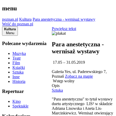
menu
poznan.pl
Kultura
Para anestetyczna - wernisaż wystawy
Wróć do poznan.pl
Powiększ tekst
Kultura
Menu
Polecane wydarzenia
Para anestetyczna -
wernisaż wystawy
Muzyka
Teatr
17.05 – 31.05.2019
Film
Książki
Galeria Yes, ul. Paderewskiego 7,
Sztuka
Poznań
Zobacz na mapie
Inne
Wstęp wolny
Historia
Opis
Sztuka
Repertuar
"Para anestetyczna" to tytuł wystawy
Kino
duetu artystycznego LIS² w składzie
Spektakle
Adriana Lisowska i Aneta Lis-
Marcinkiewicz. Wernisaż otwierający