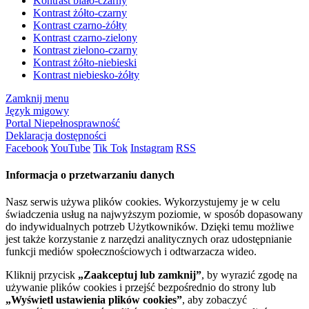
Kontrast biało-czarny
Kontrast żółto-czarny
Kontrast czarno-żółty
Kontrast czarno-zielony
Kontrast zielono-czarny
Kontrast żółto-niebieski
Kontrast niebiesko-żółty
Zamknij menu
Język migowy
Portal Niepełnosprawność
Deklaracja dostępności
Facebook
YouTube
Tik Tok
Instagram
RSS
Informacja o przetwarzaniu danych
Nasz serwis używa plików cookies. Wykorzystujemy je w celu
świadczenia usług na najwyższym poziomie, w sposób dopasowany
do indywidualnych potrzeb Użytkowników. Dzięki temu możliwe
jest także korzystanie z narzędzi analitycznych oraz udostępnianie
funkcji mediów społecznościowych i odtwarzacza wideo.
Kliknij przycisk
„Zaakceptuj lub zamknij”
, by wyrazić zgodę na
używanie plików cookies i przejść bezpośrednio do strony lub
„Wyświetl ustawienia plików cookies”
, aby zobaczyć