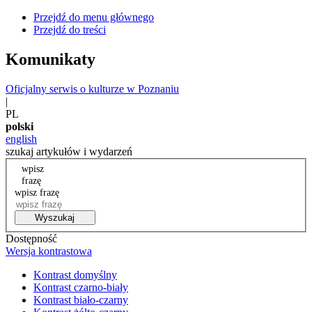
Przejdź do menu głównego
Przejdź do treści
Komunikaty
Oficjalny serwis o kulturze w Poznaniu
|
PL
polski
english
szukaj artykułów i wydarzeń
wpisz
frazę
wpisz frazę
Wyszukaj
Dostępność
Wersja kontrastowa
Kontrast domyślny
Kontrast czarno-biały
Kontrast biało-czarny