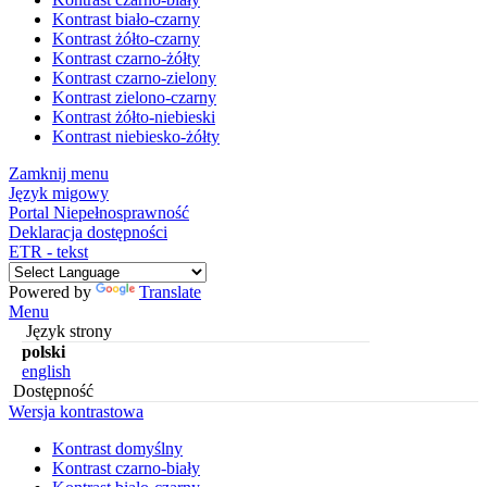
Kontrast biało-czarny
Kontrast żółto-czarny
Kontrast czarno-żółty
Kontrast czarno-zielony
Kontrast zielono-czarny
Kontrast żółto-niebieski
Kontrast niebiesko-żółty
Zamknij menu
Język migowy
Portal Niepełnosprawność
Deklaracja dostępności
ETR - tekst
Powered by
Translate
Menu
Język strony
polski
english
Dostępność
Wersja kontrastowa
Kontrast domyślny
Kontrast czarno-biały