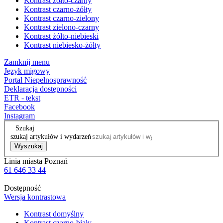
Kontrast żółto-czarny
Kontrast czarno-żółty
Kontrast czarno-zielony
Kontrast zielono-czarny
Kontrast żółto-niebieski
Kontrast niebiesko-żółty
Zamknij menu
Język migowy
Portal Niepełnosprawność
Deklaracja dostępności
ETR - tekst
Facebook
Instagram
Szukaj
szukaj artykułów i wydarzeń
Wyszukaj
Linia miasta Poznań
61 646 33 44
Dostępność
Wersja kontrastowa
Kontrast domyślny
Kontrast czarno-biały