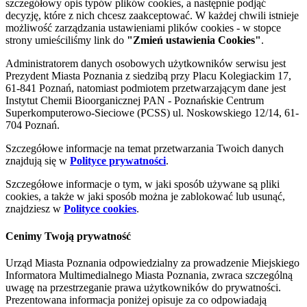
szczegółowy opis typów plików cookies, a następnie podjąć
decyzję, które z nich chcesz zaakceptować. W każdej chwili istnieje
możliwość zarządzania ustawieniami plików cookies - w stopce
strony umieściliśmy link do
"Zmień ustawienia Cookies"
.
Administratorem danych osobowych użytkowników serwisu jest
Prezydent Miasta Poznania z siedzibą przy Placu Kolegiackim 17,
61-841 Poznań, natomiast podmiotem przetwarzającym dane jest
Instytut Chemii Bioorganicznej PAN - Poznańskie Centrum
Superkomputerowo-Sieciowe (PCSS) ul. Noskowskiego 12/14, 61-
704 Poznań.
Szczegółowe informacje na temat przetwarzania Twoich danych
znajdują się w
Polityce prywatności
.
Szczegółowe informacje o tym, w jaki sposób używane są pliki
cookies, a także w jaki sposób można je zablokować lub usunąć,
znajdziesz w
Polityce cookies
.
Cenimy Twoją prywatność
Urząd Miasta Poznania odpowiedzialny za prowadzenie Miejskiego
Informatora Multimedialnego Miasta Poznania, zwraca szczególną
uwagę na przestrzeganie prawa użytkowników do prywatności.
Prezentowana informacja poniżej opisuje za co odpowiadają