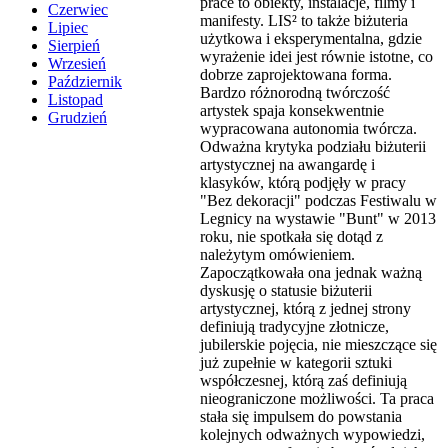
prace to obiekty, instalacje, filmy i
Czerwiec
manifesty. LIS² to także biżuteria
Lipiec
użytkowa i eksperymentalna, gdzie
Sierpień
wyrażenie idei jest równie istotne, co
Wrzesień
dobrze zaprojektowana forma.
Październik
Bardzo różnorodną twórczość
Listopad
artystek spaja konsekwentnie
Grudzień
wypracowana autonomia twórcza.
Odważna krytyka podziału biżuterii
artystycznej na awangardę i
klasyków, którą podjęły w pracy
"Bez dekoracji" podczas Festiwalu w
Legnicy na wystawie "Bunt" w 2013
roku, nie spotkała się dotąd z
należytym omówieniem.
Zapoczątkowała ona jednak ważną
dyskusję o statusie biżuterii
artystycznej, którą z jednej strony
definiują tradycyjne złotnicze,
jubilerskie pojęcia, nie mieszczące się
już zupełnie w kategorii sztuki
współczesnej, którą zaś definiują
nieograniczone możliwości. Ta praca
stała się impulsem do powstania
kolejnych odważnych wypowiedzi,