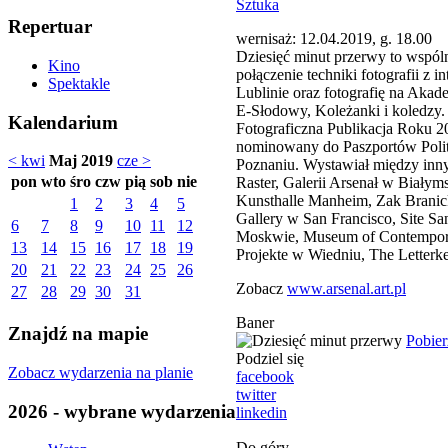
Sztuka
Repertuar
wernisaż: 12.04.2019, g. 18.00
Dziesięć minut przerwy to wspól
Kino
połączenie techniki fotografii z
Spektakle
Lublinie oraz fotografię na Akad
E-Słodowy, Koleżanki i koledzy
Kalendarium
Fotograficzna Publikacja Roku 2
nominowany do Paszportów Polity
< kwi
Maj 2019
cze >
Poznaniu. Wystawiał między inn
pon
wto
śro
czw
pią
sob
nie
Raster, Galerii Arsenał w Biał
Kunsthalle Manheim, Zak Branick
1
2
3
4
5
Gallery w San Francisco, Site S
6
7
8
9
10
11
12
Moskwie, Museum of Contemporar
13
14
15
16
17
18
19
Projekte w Wiedniu, The Letterk
20
21
22
23
24
25
26
Zobacz
www.arsenal.art.pl
27
28
29
30
31
Baner
Znajdź na mapie
Pobier
Podziel się
Zobacz wydarzenia na planie
facebook
twitter
2026 - wybrane wydarzenia
linkedin
Do góry