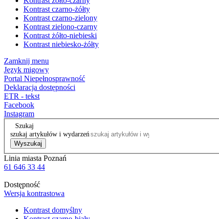
Kontrast żółto-czarny
Kontrast czarno-żółty
Kontrast czarno-zielony
Kontrast zielono-czarny
Kontrast żółto-niebieski
Kontrast niebiesko-żółty
Zamknij menu
Język migowy
Portal Niepełnosprawność
Deklaracja dostępności
ETR - tekst
Facebook
Instagram
Szukaj
szukaj artykułów i wydarzeń
Wyszukaj
Linia miasta Poznań
61 646 33 44
Dostępność
Wersja kontrastowa
Kontrast domyślny
Kontrast czarno-biały