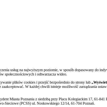
dczenia usług na najwyższym poziomie, w sposób dopasowany do indy
diów społecznościowych i odtwarzacza wideo.
żywanie plików cookies i przejść bezpośrednio do strony lub
„Wyświetl
sz zaakceptować. W każdej chwili istnieje możliwość zarządzania ustaw
ent Miasta Poznania z siedzibą przy Placu Kolegiackim 17, 61-841 P
o-Sieciowe (PCSS) ul. Noskowskiego 12/14, 61-704 Poznań.