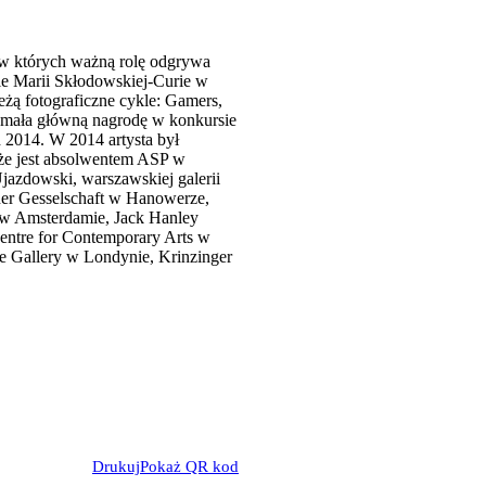
, w których ważną rolę odgrywa
cie Marii Skłodowskiej-Curie w
eżą fotograficzne cykle: Gamers,
ymała główną nagrodę w konkursie
 2014. W 2014 artysta był
kże jest absolwentem ASP w
azdowski, warszawskiej galerii
ner Gesselschaft w Hanowerze,
 w Amsterdamie, Jack Hanley
entre for Contemporary Arts w
 Gallery w Londynie, Krinzinger
Drukuj
Pokaż QR kod