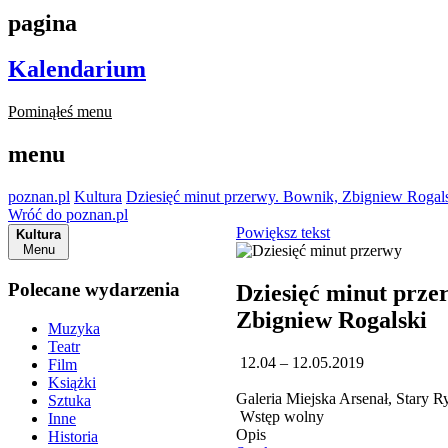
pagina
Kalendarium
Pominąłeś menu
menu
poznan.pl
Kultura
Dziesięć minut przerwy. Bownik, Zbigniew Rogal
Wróć do poznan.pl
Powiększ tekst
Kultura
Menu
Polecane wydarzenia
Dziesięć minut prze
Zbigniew Rogalski
Muzyka
Teatr
12.04 – 12.05.2019
Film
Książki
Galeria Miejska Arsenał, Stary 
Sztuka
Wstęp wolny
Inne
Opis
Historia