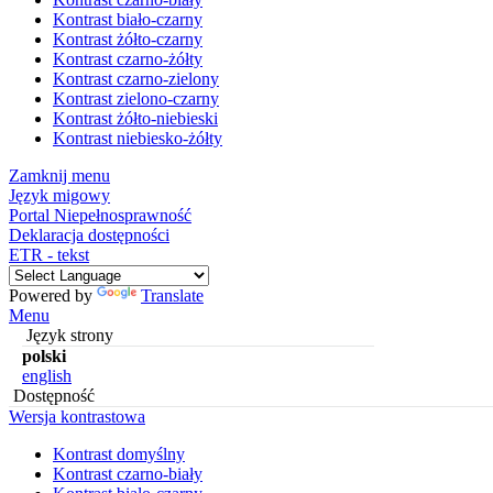
Kontrast biało-czarny
Kontrast żółto-czarny
Kontrast czarno-żółty
Kontrast czarno-zielony
Kontrast zielono-czarny
Kontrast żółto-niebieski
Kontrast niebiesko-żółty
Zamknij menu
Język migowy
Portal Niepełnosprawność
Deklaracja dostępności
ETR - tekst
Powered by
Translate
Menu
Język strony
polski
english
Dostępność
Wersja kontrastowa
Kontrast domyślny
Kontrast czarno-biały