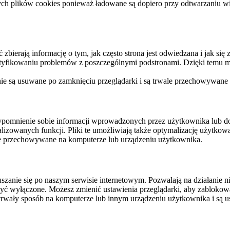
ych plików cookies ponieważ ładowane są dopiero przy odtwarzaniu wid
ierają informację o tym, jak często strona jest odwiedzana i jak się z 
ntyfikowaniu problemów z poszczególnymi podstronami. Dzięki temu mo
 nie są usuwane po zamknięciu przeglądarki i są trwale przechowywane
rzypomnienie sobie informacji wprowadzonych przez użytkownika lub 
nalizowanych funkcji. Pliki te umożliwiają także optymalizację użytko
ale przechowywane na komputerze lub urządzeniu użytkownika.
szanie się po naszym serwisie internetowym. Pozwalają na działanie ni
yć wyłączone. Możesz zmienić ustawienia przeglądarki, aby zablokować
trwały sposób na komputerze lub innym urządzeniu użytkownika i są u