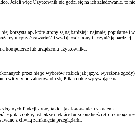
eo. Jeżeli więc Użytkownik nie godzi się na ich załadowanie, to nie
niej korzysta np. które strony są najbardziej i najmniej popularne i w
żemy ulepszać zawartość i wydajność strony i uczynić ją bardziej
 na komputerze lub urządzeniu użytkownika.
dokonanych przez niego wyborów (takich jak język, wyrażone zgody)
wania witryny po zalogowaniu się.Pliki cookie wpływające na
ezbędnych funkcji strony takich jak logowanie, ustawienia
 te pliki cookie, jednakże niektóre funkcjonalności strony mogą nie
suwane z chwilą zamknięcia przeglądarki.