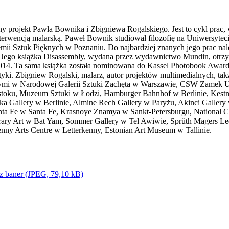
ny projekt Pawła Bownika i Zbigniewa Rogalskiego. Jest to cykl prac
 interwencją malarską. Paweł Bownik studiował filozofię na Uniwersyte
emii Sztuk Pięknych w Poznaniu. Do najbardziej znanych jego prac nal
. Jego książka Disassembly, wydana przez wydawnictwo Mundin, otrz
014. Ta sama książka została nominowana do Kassel Photobook Award
ki. Zbigniew Rogalski, malarz, autor projektów multimedialnych, ta
ymi w Narodowej Galerii Sztuki Zachęta w Warszawie, CSW Zamek Uj
ymstoku, Muzeum Sztuki w Łodzi, Hamburger Bahnhof w Berlinie, Kest
a Gallery w Berlinie, Almine Rech Gallery w Paryżu, Akinci Gallery
anta Fe w Santa Fe, Krasnoye Znamya w Sankt-Petersburgu, National C
y Art w Bat Yam, Sommer Gallery w Tel Awiwie, Sprüth Magers Lee
enny Arts Centre w Letterkenny, Estonian Art Museum w Tallinie.
z baner (JPEG, 79,10 kB)