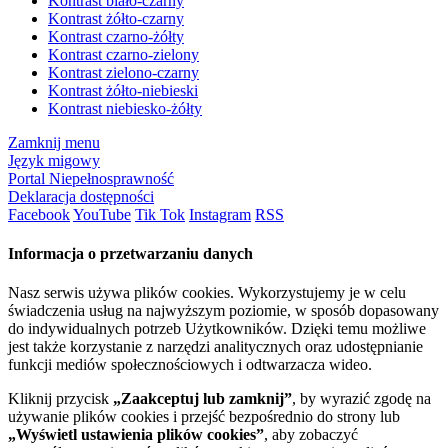
Kontrast biało-czarny
Kontrast żółto-czarny
Kontrast czarno-żółty
Kontrast czarno-zielony
Kontrast zielono-czarny
Kontrast żółto-niebieski
Kontrast niebiesko-żółty
Zamknij menu
Język migowy
Portal Niepełnosprawność
Deklaracja dostępności
Facebook
YouTube
Tik Tok
Instagram
RSS
Informacja o przetwarzaniu danych
Nasz serwis używa plików cookies. Wykorzystujemy je w celu
świadczenia usług na najwyższym poziomie, w sposób dopasowany
do indywidualnych potrzeb Użytkowników. Dzięki temu możliwe
jest także korzystanie z narzędzi analitycznych oraz udostępnianie
funkcji mediów społecznościowych i odtwarzacza wideo.
Kliknij przycisk
„Zaakceptuj lub zamknij”
, by wyrazić zgodę na
używanie plików cookies i przejść bezpośrednio do strony lub
„Wyświetl ustawienia plików cookies”
, aby zobaczyć