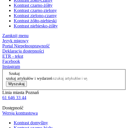
Kontrast żółto-czarny
Kontrast czarno-żółty
Kontrast czarno-zielony
Kontrast zielono-czarny
Kontrast żółto-niebieski
Kontrast niebiesko-żółty
Zamknij menu
Język migowy
Portal Niepełnosprawność
Deklaracja dostępności
ETR - tekst
Facebook
Instagram
Szukaj
szukaj artykułów i wydarzeń
Wyszukaj
Linia miasta Poznań
61 646 33 44
Dostępność
Wersja kontrastowa
Kontrast domyślny
Kontrast czarno-biały