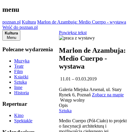
menu
poznan.pl
Kultura
Marlon de Azambuja: Medio Cuerpo - wystawa
Wróć do poznan.pl
Powiększ tekst
Kultura
Menu
Polecane wydarzenia
Marlon de Azambuja:
Medio Cuerpo -
Muzyka
wystawa
Teatr
Film
Książki
11.01 – 03.03.2019
Sztuka
Inne
Galeria Miejska Arsenał, ul. Stary
Historia
Rynek 6, Poznań
Zobacz na mapie
Wstęp wolny
Repertuar
Opis
Sztuka
Kino
Medio Cuerpo (Pół-Ciało) to projekt
Spektakle
o fascynacji architekturą i
możliwością cielesnego jej