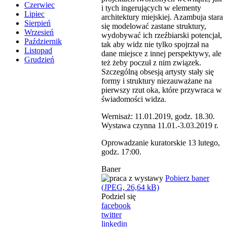
Czerwiec
i tych ingerujących w elementy
Lipiec
architektury miejskiej. Azambuja stara
Sierpień
się modelować zastane struktury,
Wrzesień
wydobywać ich rzeźbiarski potencjał,
Październik
tak aby widz nie tylko spojrzał na
Listopad
dane miejsce z innej perspektywy, ale
Grudzień
też żeby poczuł z nim związek.
Szczególną obsesją artysty stały się
formy i struktury niezauważane na
pierwszy rzut oka, które przywraca w
świadomości widza.
Wernisaż: 11.01.2019, godz. 18.30.
Wystawa czynna 11.01.-3.03.2019 r.
Oprowadzanie kuratorskie 13 lutego,
godz. 17:00.
Baner
Pobierz baner
(JPEG, 26,64 kB)
Podziel się
facebook
twitter
linkedin