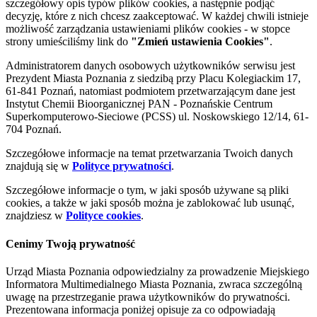
szczegółowy opis typów plików cookies, a następnie podjąć
decyzję, które z nich chcesz zaakceptować. W każdej chwili istnieje
możliwość zarządzania ustawieniami plików cookies - w stopce
strony umieściliśmy link do
"Zmień ustawienia Cookies"
.
Administratorem danych osobowych użytkowników serwisu jest
Prezydent Miasta Poznania z siedzibą przy Placu Kolegiackim 17,
61-841 Poznań, natomiast podmiotem przetwarzającym dane jest
Instytut Chemii Bioorganicznej PAN - Poznańskie Centrum
Superkomputerowo-Sieciowe (PCSS) ul. Noskowskiego 12/14, 61-
704 Poznań.
Szczegółowe informacje na temat przetwarzania Twoich danych
znajdują się w
Polityce prywatności
.
Szczegółowe informacje o tym, w jaki sposób używane są pliki
cookies, a także w jaki sposób można je zablokować lub usunąć,
znajdziesz w
Polityce cookies
.
Cenimy Twoją prywatność
Urząd Miasta Poznania odpowiedzialny za prowadzenie Miejskiego
Informatora Multimedialnego Miasta Poznania, zwraca szczególną
uwagę na przestrzeganie prawa użytkowników do prywatności.
Prezentowana informacja poniżej opisuje za co odpowiadają