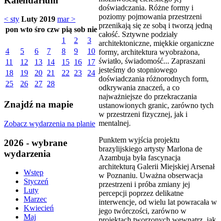
Kalendarium
doświadczania. Różne formy i
poziomy pojmowania przestrzeni
< sty
Luty 2019
mar >
przenikają się ze sobą i tworzą jedną
pon
wto
śro
czw
pią
sob
nie
całość. Sztywne podziały
1
2
3
architektoniczne, miękkie organiczne
4
5
6
7
8
9
10
formy, architektura wyobrażona,
światło, świadomość... Zapraszani
11
12
13
14
15
16
17
jesteśmy do stopniowego
18
19
20
21
22
23
24
doświadczania różnorodnych form,
25
26
27
28
odkrywania znaczeń, a co
najważniejsze do przekraczania
Znajdź na mapie
ustanowionych granic, zarówno tych
w przestrzeni fizycznej, jak i
mentalnej.
Zobacz wydarzenia na planie
Punktem wyjścia projektu
2026 - wybrane
brazylijskiego artysty Marlona de
wydarzenia
Azambuja była fascynacja
architekturą Galerii Miejskiej Arsenał
Wstęp
w Poznaniu. Uważna obserwacja
Styczeń
przestrzeni i próba zmiany jej
Luty
percepcji poprzez delikatne
Marzec
interwencje, od wielu lat powracała w
Kwiecień
jego twórczości, zarówno w
Maj
projektach tworzonych wewnątrz, jak