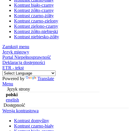
Kontrast biało-czarny
Kontrast żółto-czarny
Kontrast czarno-żółty
Kontrast czarno-zielony
Kontrast zielono-czarny
Kontrast żółto-niebieski
Kontrast niebiesko-żółty
Zamknij menu
Język migowy
Portal Niepełnosprawność
Deklaracja dostępności
ETR - tekst
Powered by
Translate
Menu
Język strony
polski
english
Dostępność
Wersja kontrastowa
Kontrast domyślny
Kontrast czarno-biały