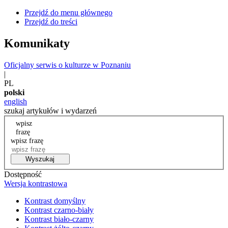
Przejdź do menu głównego
Przejdź do treści
Komunikaty
Oficjalny serwis o kulturze w Poznaniu
|
PL
polski
english
szukaj artykułów i wydarzeń
wpisz
frazę
wpisz frazę
Wyszukaj
Dostępność
Wersja kontrastowa
Kontrast domyślny
Kontrast czarno-biały
Kontrast biało-czarny