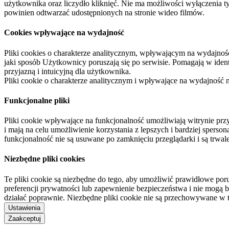
użytkownika oraz liczydło kliknięć. Nie ma możliwości wyłączenia t
powinien odtwarzać udostępnionych na stronie wideo filmów.
Cookies wpływające na wydajność
Pliki cookies o charakterze analitycznym, wpływającym na wydajność zb
jaki sposób Użytkownicy poruszają się po serwisie. Pomagają w ide
przyjazną i intuicyjną dla użytkownika.
Pliki cookie o charakterze analitycznym i wpływające na wydajność
Funkcjonalne pliki
Pliki cookie wpływające na funkcjonalność umożliwiają witrynie p
i mają na celu umożliwienie korzystania z lepszych i bardziej sperso
funkcjonalność nie są usuwane po zamknięciu przeglądarki i są trw
Niezbędne pliki cookies
Te pliki cookie są niezbędne do tego, aby umożliwić prawidłowe poru
preferencji prywatności lub zapewnienie bezpieczeństwa i nie mogą b
działać poprawnie. Niezbędne pliki cookie nie są przechowywane w 
Ustawienia
Zaakceptuj