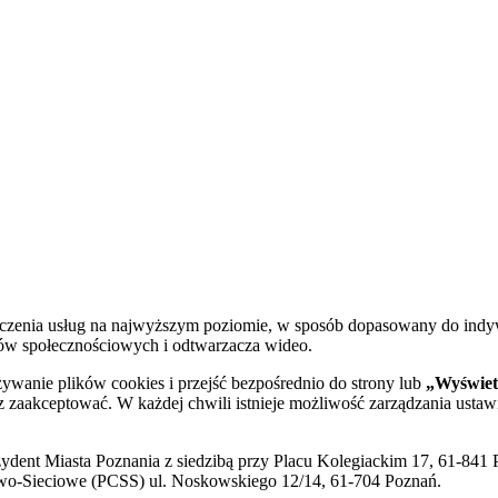
dczenia usług na najwyższym poziomie, w sposób dopasowany do indy
diów społecznościowych i odtwarzacza wideo.
żywanie plików cookies i przejść bezpośrednio do strony lub
„Wyświetl
sz zaakceptować. W każdej chwili istnieje możliwość zarządzania ustaw
ent Miasta Poznania z siedzibą przy Placu Kolegiackim 17, 61-841 P
o-Sieciowe (PCSS) ul. Noskowskiego 12/14, 61-704 Poznań.