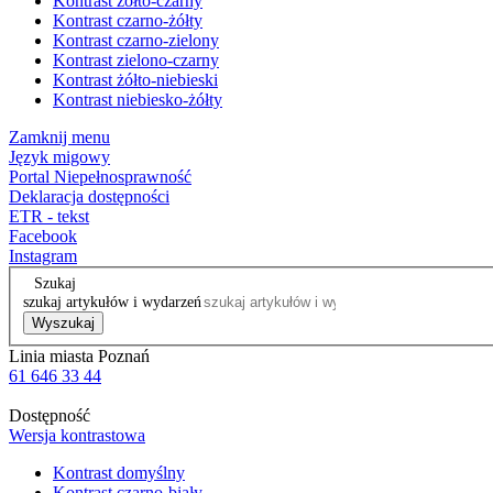
Kontrast żółto-czarny
Kontrast czarno-żółty
Kontrast czarno-zielony
Kontrast zielono-czarny
Kontrast żółto-niebieski
Kontrast niebiesko-żółty
Zamknij menu
Język migowy
Portal Niepełnosprawność
Deklaracja dostępności
ETR - tekst
Facebook
Instagram
Szukaj
szukaj artykułów i wydarzeń
Wyszukaj
Linia miasta Poznań
61 646 33 44
Dostępność
Wersja kontrastowa
Kontrast domyślny
Kontrast czarno-biały