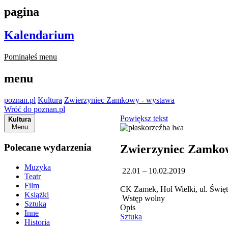
pagina
Kalendarium
Pominąłeś menu
menu
poznan.pl
Kultura
Zwierzyniec Zamkowy - wystawa
Wróć do poznan.pl
Powiększ tekst
Kultura
Menu
Polecane wydarzenia
Zwierzyniec Zamko
Muzyka
22.01 – 10.02.2019
Teatr
Film
CK Zamek, Hol Wielki, ul. Świę
Książki
Wstęp wolny
Sztuka
Opis
Inne
Sztuka
Historia