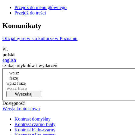
Przejdź do menu głównego
Przejdź do treści
Komunikaty
Oficjalny serwis o kulturze w Poznaniu
|
PL
polski
english
szukaj artykułów i wydarzeń
wpisz
frazę
wpisz frazę
Wyszukaj
Dostępność
Wersja kontrastowa
Kontrast domyślny
Kontrast czarno-biały
Kontrast biało-czarny