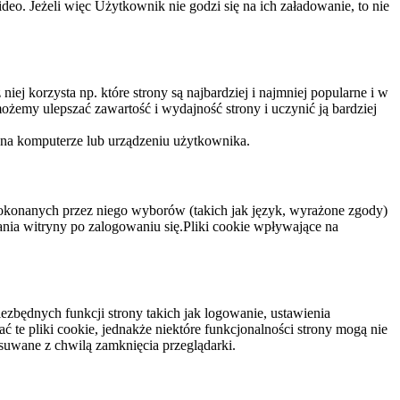
eo. Jeżeli więc Użytkownik nie godzi się na ich załadowanie, to nie
niej korzysta np. które strony są najbardziej i najmniej popularne i w
żemy ulepszać zawartość i wydajność strony i uczynić ją bardziej
 na komputerze lub urządzeniu użytkownika.
dokonanych przez niego wyborów (takich jak język, wyrażone zgody)
wania witryny po zalogowaniu się.Pliki cookie wpływające na
ezbędnych funkcji strony takich jak logowanie, ustawienia
 te pliki cookie, jednakże niektóre funkcjonalności strony mogą nie
suwane z chwilą zamknięcia przeglądarki.