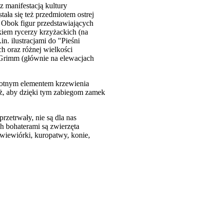
manifestacją kultury
tała się też przedmiotem ostrej
. Obok figur przedstawiających
kiem rycerzy krzyżackich (na
n. ilustracjami do "Pieśni
h oraz różnej wielkości
i Grimm (głównie na elewacjach
stotnym elementem krzewienia
eż, aby dzięki tym zabiegom zamek
zetrwały, nie są dla nas
ch bohaterami są zwierzęta
, wiewiórki, kuropatwy, konie,