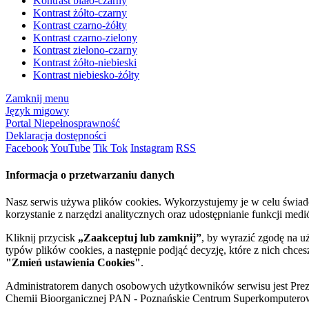
Kontrast biało-czarny
Kontrast żółto-czarny
Kontrast czarno-żółty
Kontrast czarno-zielony
Kontrast zielono-czarny
Kontrast żółto-niebieski
Kontrast niebiesko-żółty
Zamknij menu
Język migowy
Portal Niepełnosprawność
Deklaracja dostępności
Facebook
YouTube
Tik Tok
Instagram
RSS
Informacja o przetwarzaniu danych
Nasz serwis używa plików cookies. Wykorzystujemy je w celu świa
korzystanie z narzędzi analitycznych oraz udostępnianie funkcji me
Kliknij przycisk
„Zaakceptuj lub zamknij”
, by wyrazić zgodę na u
typów plików cookies, a następnie podjąć decyzję, które z nich chce
"Zmień ustawienia Cookies"
.
Administratorem danych osobowych użytkowników serwisu jest Prezyd
Chemii Bioorganicznej PAN - Poznańskie Centrum Superkomputerow