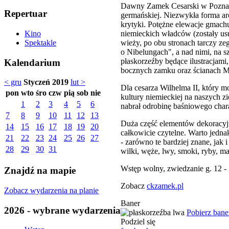
Dawny Zamek Cesarski w Poznani
Repertuar
germańskiej. Niezwykła forma arch
krytyki. Potężne elewacje gmachu
niemieckich władców (zostały usu
Kino
wieży, po obu stronach tarczy zeg
Spektakle
o Nibelungach", a nad nimi, na s
płaskorzeźby będące ilustracjami
Kalendarium
bocznych zamku oraz ścianach Ma
< gru
Styczeń 2019
lut >
Dla cesarza Wilhelma II, który m
pon
wto
śro
czw
pią
sob
nie
kultury niemieckiej na naszych 
1
2
3
4
5
6
nabrał odrobinę baśniowego char
7
8
9
10
11
12
13
Duża część elementów dekoracyjn
14
15
16
17
18
19
20
całkowicie czytelne. Warto jednak
21
22
23
24
25
26
27
- zarówno te bardziej znane, jak 
28
29
30
31
wilki, węże, lwy, smoki, ryby, m
Wstęp wolny, zwiedzanie g. 12 - 
Znajdź na mapie
Zobacz
ckzamek.pl
Zobacz wydarzenia na planie
Baner
2026 - wybrane wydarzenia
Pobierz bane
Podziel się