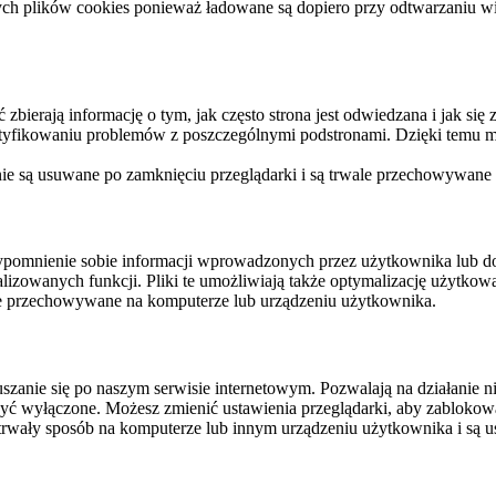
ych plików cookies ponieważ ładowane są dopiero przy odtwarzaniu wid
ierają informację o tym, jak często strona jest odwiedzana i jak się z 
ntyfikowaniu problemów z poszczególnymi podstronami. Dzięki temu mo
 nie są usuwane po zamknięciu przeglądarki i są trwale przechowywane
rzypomnienie sobie informacji wprowadzonych przez użytkownika lub 
nalizowanych funkcji. Pliki te umożliwiają także optymalizację użytko
ale przechowywane na komputerze lub urządzeniu użytkownika.
szanie się po naszym serwisie internetowym. Pozwalają na działanie ni
yć wyłączone. Możesz zmienić ustawienia przeglądarki, aby zablokować
trwały sposób na komputerze lub innym urządzeniu użytkownika i są u