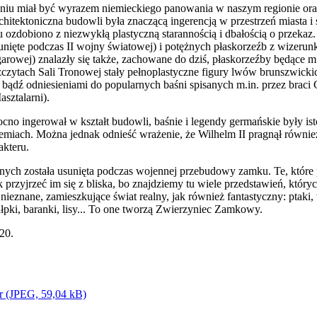
u miał być wyrazem niemieckiego panowania w naszym regionie oraz 
itektoniczna budowli była znaczącą ingerencją w przestrzeń miasta i s
 ozdobiono z niezwykłą plastyczną starannością i dbałością o przekaz
nięte podczas II wojny światowej) i potężnych płaskorzeźb z wizerun
arowej) znalazły się także, zachowane do dziś, płaskorzeźby będące m.i
zczytach Sali Tronowej stały pełnoplastyczne figury lwów brunszwickic
, bądź odniesieniami do popularnych baśni spisanych m.in. przez brac
sztalarni).
ocno ingerował w kształt budowli, baśnie i legendy germańskie były i
ziemiach. Można jednak odnieść wrażenie, że Wilhelm II pragnął równi
akteru.
ych została usunięta podczas wojennej przebudowy zamku. Te, które pr
 przyjrzeć im się z bliska, bo znajdziemy tu wiele przedstawień, który
i nieznane, zamieszkujące świat realny, jak również fantastyczny: ptaki
ałpki, baranki, lisy... To one tworzą Zwierzyniec Zamkowy.
20.
r (JPEG, 59,04 kB)