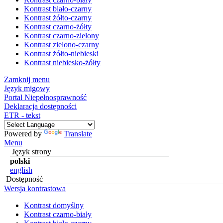
Kontrast biało-czarny
Kontrast żółto-czarny
Kontrast czarno-żółty
Kontrast czarno-zielony
Kontrast zielono-czarny
Kontrast żółto-niebieski
Kontrast niebiesko-żółty
Zamknij menu
Język migowy
Portal Niepełnosprawność
Deklaracja dostępności
ETR - tekst
Powered by
Translate
Menu
Język strony
polski
english
Dostępność
Wersja kontrastowa
Kontrast domyślny
Kontrast czarno-biały