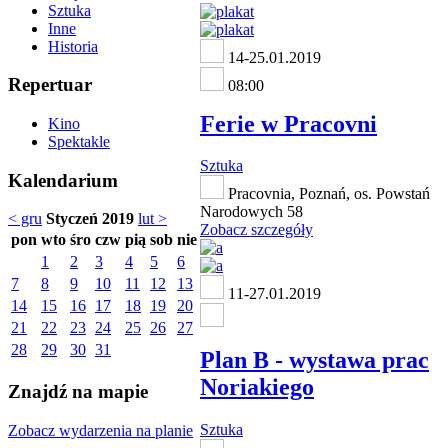
Sztuka
Inne
Historia
14-25.01.2019
Repertuar
08:00
Ferie w Pracovni
Kino
Spektakle
Sztuka
Kalendarium
Pracovnia, Poznań, os. Powstań
Narodowych 58
< gru
Styczeń 2019
lut >
Zobacz szczegóły
pon
wto
śro
czw
pią
sob
nie
1
2
3
4
5
6
7
8
9
10
11
12
13
11-27.01.2019
14
15
16
17
18
19
20
21
22
23
24
25
26
27
28
29
30
31
Plan B - wystawa prac
Noriakiego
Znajdź na mapie
Sztuka
Zobacz wydarzenia na planie