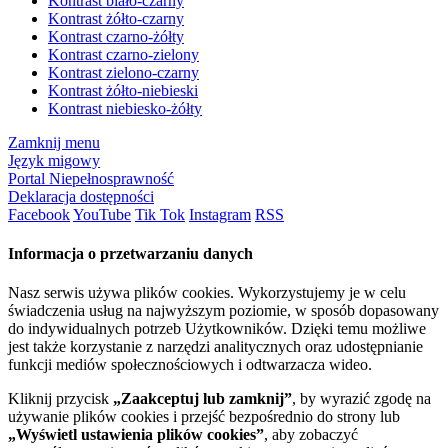
Kontrast biało-czarny
Kontrast żółto-czarny
Kontrast czarno-żółty
Kontrast czarno-zielony
Kontrast zielono-czarny
Kontrast żółto-niebieski
Kontrast niebiesko-żółty
Zamknij menu
Język migowy
Portal Niepełnosprawność
Deklaracja dostępności
Facebook
YouTube
Tik Tok
Instagram
RSS
Informacja o przetwarzaniu danych
Nasz serwis używa plików cookies. Wykorzystujemy je w celu
świadczenia usług na najwyższym poziomie, w sposób dopasowany
do indywidualnych potrzeb Użytkowników. Dzięki temu możliwe
jest także korzystanie z narzędzi analitycznych oraz udostępnianie
funkcji mediów społecznościowych i odtwarzacza wideo.
Kliknij przycisk
„Zaakceptuj lub zamknij”
, by wyrazić zgodę na
używanie plików cookies i przejść bezpośrednio do strony lub
„Wyświetl ustawienia plików cookies”
, aby zobaczyć