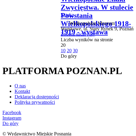
Zwycięstwa. W stulecie
Powstania
Sztuka
Wielkopolskiego 1918-
Wielkopolskie Muzeum
Wojskowe, ul. Stary Rynek 9, Poznań
1919 - wystawa
Zobacz szczegóły
Liczba wyników na stronie
20
10
20
30
Do góry
PLATFORMA POZNAN.PL
O nas
Kontakt
Deklaracja dostępności
Polityka prywatności
Facebook
Instagram
Do góry
© Wydawnictwo Miejskie Posnania