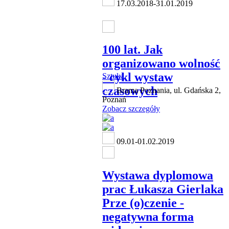
17.03.2018-31.01.2019
100 lat. Jak
organizowano wolność
- cykl wystaw
Sztuka
czasowych
Brama Poznania, ul. Gdańska 2,
Poznań
Zobacz szczegóły
09.01-01.02.2019
Wystawa dyplomowa
prac Łukasza Gierlaka
Prze (o)czenie -
negatywna forma