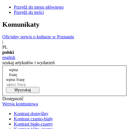
Przejdź do menu głównego
Przejdź do treści
Komunikaty
Oficjalny serwis o kulturze w Poznaniu
|
PL
polski
english
szukaj artykułów i wydarzeń
wpisz
frazę
wpisz frazę
Wyszukaj
Dostępność
Wersja kontrastowa
Kontrast domyślny
Kontrast czarno-biały
Kontrast biało-czarny