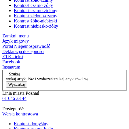
Kontrast żółto-czarny
Kontrast czarno-żółty
Kontrast czarno-zielony
Kontrast zielono-czarny
Kontrast żółto-niebieski
Kontrast niebiesko-żółty
Zamknij menu
Język migowy
Portal Niepełnosprawność
Deklaracja dostępności
ETR - tekst
Facebook
Instagram
Szukaj
szukaj artykułów i wydarzeń
Wyszukaj
Linia miasta Poznań
61 646 33 44
Dostępność
Wersja kontrastowa
Kontrast domyślny
Kontrast czarno-biały