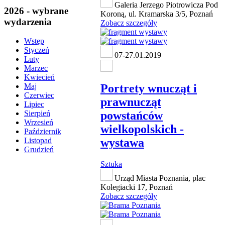
Galeria Jerzego Piotrowicza Pod
2026 - wybrane
Koroną, ul. Kramarska 3/5, Poznań
wydarzenia
Zobacz szczegóły
Wstęp
Styczeń
07-27.01.2019
Luty
Marzec
Kwiecień
Portrety wnucząt i
Maj
Czerwiec
prawnucząt
Lipiec
powstańców
Sierpień
Wrzesień
wielkopolskich -
Październik
wystawa
Listopad
Grudzień
Sztuka
Urząd Miasta Poznania, plac
Kolegiacki 17, Poznań
Zobacz szczegóły