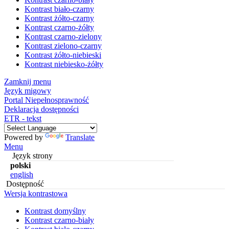
Kontrast biało-czarny
Kontrast żółto-czarny
Kontrast czarno-żółty
Kontrast czarno-zielony
Kontrast zielono-czarny
Kontrast żółto-niebieski
Kontrast niebiesko-żółty
Zamknij menu
Język migowy
Portal Niepełnosprawność
Deklaracja dostępności
ETR - tekst
Powered by
Translate
Menu
Język strony
polski
english
Dostępność
Wersja kontrastowa
Kontrast domyślny
Kontrast czarno-biały