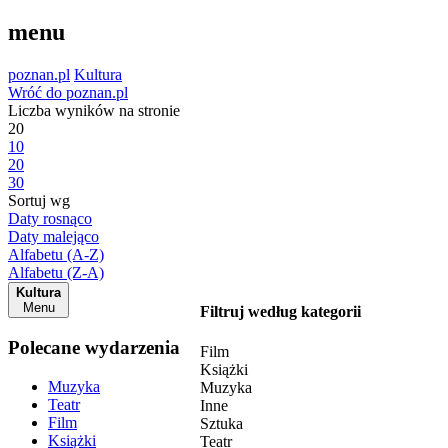
menu
poznan.pl
Kultura
Wróć do poznan.pl
Liczba wyników na stronie
20
10
20
30
Sortuj wg
Daty rosnąco
Daty malejąco
Alfabetu (A-Z)
Alfabetu (Z-A)
Kultura
Menu
Filtruj według kategorii
Polecane wydarzenia
Film
Książki
Muzyka
Muzyka
Teatr
Inne
Film
Sztuka
Książki
Teatr