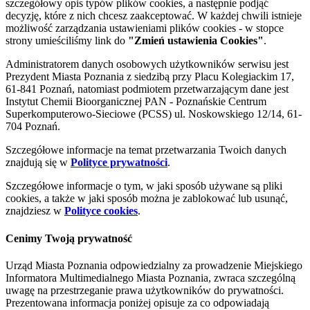
szczegółowy opis typów plików cookies, a następnie podjąć
decyzję, które z nich chcesz zaakceptować. W każdej chwili istnieje
możliwość zarządzania ustawieniami plików cookies - w stopce
strony umieściliśmy link do
"Zmień ustawienia Cookies"
.
Administratorem danych osobowych użytkowników serwisu jest
Prezydent Miasta Poznania z siedzibą przy Placu Kolegiackim 17,
61-841 Poznań, natomiast podmiotem przetwarzającym dane jest
Instytut Chemii Bioorganicznej PAN - Poznańskie Centrum
Superkomputerowo-Sieciowe (PCSS) ul. Noskowskiego 12/14, 61-
704 Poznań.
Szczegółowe informacje na temat przetwarzania Twoich danych
znajdują się w
Polityce prywatności
.
Szczegółowe informacje o tym, w jaki sposób używane są pliki
cookies, a także w jaki sposób można je zablokować lub usunąć,
znajdziesz w
Polityce cookies
.
Cenimy Twoją prywatność
Urząd Miasta Poznania odpowiedzialny za prowadzenie Miejskiego
Informatora Multimedialnego Miasta Poznania, zwraca szczególną
uwagę na przestrzeganie prawa użytkowników do prywatności.
Prezentowana informacja poniżej opisuje za co odpowiadają