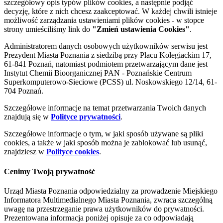
szczegółowy opis typów plików cookies, a następnie podjąć
decyzję, które z nich chcesz zaakceptować. W każdej chwili istnieje
możliwość zarządzania ustawieniami plików cookies - w stopce
strony umieściliśmy link do
"Zmień ustawienia Cookies"
.
Administratorem danych osobowych użytkowników serwisu jest
Prezydent Miasta Poznania z siedzibą przy Placu Kolegiackim 17,
61-841 Poznań, natomiast podmiotem przetwarzającym dane jest
Instytut Chemii Bioorganicznej PAN - Poznańskie Centrum
Superkomputerowo-Sieciowe (PCSS) ul. Noskowskiego 12/14, 61-
704 Poznań.
Szczegółowe informacje na temat przetwarzania Twoich danych
znajdują się w
Polityce prywatności
.
Szczegółowe informacje o tym, w jaki sposób używane są pliki
cookies, a także w jaki sposób można je zablokować lub usunąć,
znajdziesz w
Polityce cookies
.
Cenimy Twoją prywatność
Urząd Miasta Poznania odpowiedzialny za prowadzenie Miejskiego
Informatora Multimedialnego Miasta Poznania, zwraca szczególną
uwagę na przestrzeganie prawa użytkowników do prywatności.
Prezentowana informacja poniżej opisuje za co odpowiadają