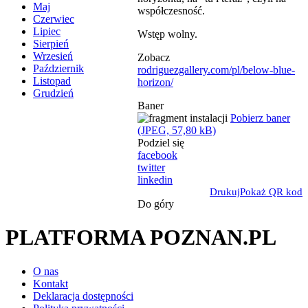
Maj
współczesność.
Czerwiec
Lipiec
Wstęp wolny.
Sierpień
Wrzesień
Zobacz
Październik
rodriguezgallery.com/pl/below-blue-
Listopad
horizon/
Grudzień
Baner
Pobierz baner
(JPEG, 57,80 kB)
Podziel się
facebook
twitter
linkedin
Drukuj
Pokaż QR kod
Do góry
PLATFORMA POZNAN.PL
O nas
Kontakt
Deklaracja dostępności