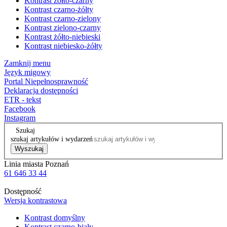
Kontrast żółto-czarny
Kontrast czarno-żółty
Kontrast czarno-zielony
Kontrast zielono-czarny
Kontrast żółto-niebieski
Kontrast niebiesko-żółty
Zamknij menu
Język migowy
Portal Niepełnosprawność
Deklaracja dostępności
ETR - tekst
Facebook
Instagram
Szukaj
szukaj artykułów i wydarzeń
Wyszukaj
Linia miasta Poznań
61 646 33 44
Dostępność
Wersja kontrastowa
Kontrast domyślny
Kontrast czarno-biały