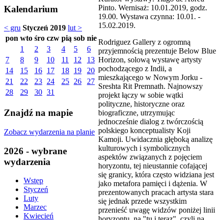
Pinto. Wernisaż: 10.01.2019, godz.
Kalendarium
19.00. Wystawa czynna: 10.01. -
15.02.2019.
< gru
Styczeń 2019
lut >
pon
wto
śro
czw
pią
sob
nie
Rodriguez Gallery z ogromną
1
2
3
4
5
6
przyjemnością prezentuje Below Blue
Horizon, solową wystawę artysty
7
8
9
10
11
12
13
pochodzącego z Indii, a
14
15
16
17
18
19
20
mieszkającego w Nowym Jorku -
21
22
23
24
25
26
27
Sreshta Rit Premnath. Najnowszy
28
29
30
31
projekt łączy w sobie wątki
polityczne, historyczne oraz
Znajdź na mapie
biograficzne, utrzymując
jednocześnie dialog z twórczością
polskiego konceptualisty Koji
Zobacz wydarzenia na planie
Kamoji. Uwidacznia głęboką analizę
kulturowych i symbolicznych
2026 - wybrane
aspektów związanych z pojęciem
wydarzenia
horyzontu, tej nieustannie cofającej
się granicy, która często widziana jest
Wstęp
jako metafora pamięci i dążenia. W
Styczeń
prezentowanych pracach artysta stara
Luty
się jednak przede wszystkim
Marzec
przenieść uwagę widzów poniżej linii
Kwiecień
horyzontu, na "tu i teraz", czyli na