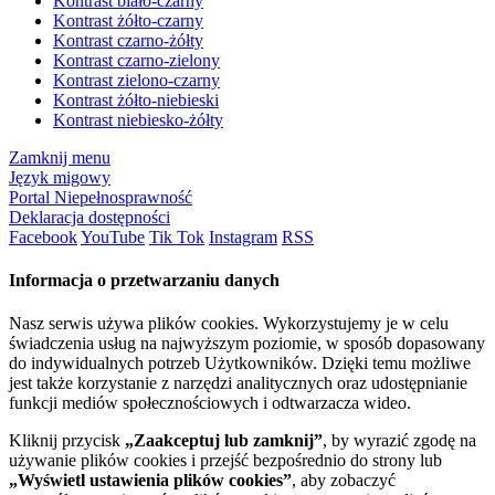
Kontrast biało-czarny
Kontrast żółto-czarny
Kontrast czarno-żółty
Kontrast czarno-zielony
Kontrast zielono-czarny
Kontrast żółto-niebieski
Kontrast niebiesko-żółty
Zamknij menu
Język migowy
Portal Niepełnosprawność
Deklaracja dostępności
Facebook
YouTube
Tik Tok
Instagram
RSS
Informacja o przetwarzaniu danych
Nasz serwis używa plików cookies. Wykorzystujemy je w celu
świadczenia usług na najwyższym poziomie, w sposób dopasowany
do indywidualnych potrzeb Użytkowników. Dzięki temu możliwe
jest także korzystanie z narzędzi analitycznych oraz udostępnianie
funkcji mediów społecznościowych i odtwarzacza wideo.
Kliknij przycisk
„Zaakceptuj lub zamknij”
, by wyrazić zgodę na
używanie plików cookies i przejść bezpośrednio do strony lub
„Wyświetl ustawienia plików cookies”
, aby zobaczyć