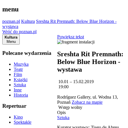
menu
poznan.pl
Kultura
Sreshta Rit Premnath: Below Blue Horizon -
wystawa
Wróć do poznan.pl
Powiększ tekst
Kultura
Menu
Polecane wydarzenia
Sreshta Rit Premnath:
Below Blue Horizon -
Muzyka
wystawa
Teatr
Film
Książki
10.01 – 15.02.2019
Sztuka
19:00
Inne
Historia
Rodríguez Gallery, ul. Wodna 13,
Poznań
Zobacz na mapie
Repertuar
Wstęp wolny
Opis
Kino
Sztuka
Spektakle
Kurator wystawy: Tiago de Abreu