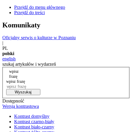
Przejdź do menu głównego
Przejdź do treści
Komunikaty
Oficjalny serwis o kulturze w Poznaniu
|
PL
polski
english
szukaj artykułów i wydarzeń
wpisz
frazę
wpisz frazę
Wyszukaj
Dostępność
Wersja kontrastowa
Kontrast domyślny
Kontrast czarno-biały
Kontrast biało-czarny