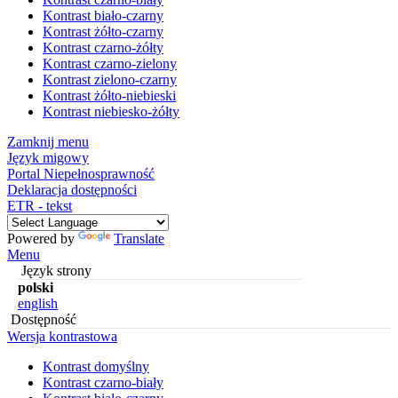
Kontrast biało-czarny
Kontrast żółto-czarny
Kontrast czarno-żółty
Kontrast czarno-zielony
Kontrast zielono-czarny
Kontrast żółto-niebieski
Kontrast niebiesko-żółty
Zamknij menu
Język migowy
Portal Niepełnosprawność
Deklaracja dostępności
ETR - tekst
Powered by
Translate
Menu
Język strony
polski
english
Dostępność
Wersja kontrastowa
Kontrast domyślny
Kontrast czarno-biały