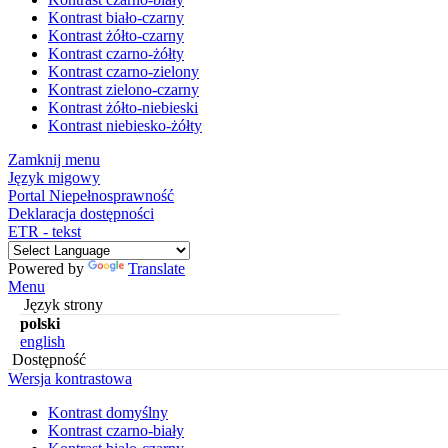
Kontrast biało-czarny
Kontrast żółto-czarny
Kontrast czarno-żółty
Kontrast czarno-zielony
Kontrast zielono-czarny
Kontrast żółto-niebieski
Kontrast niebiesko-żółty
Zamknij menu
Język migowy
Portal Niepełnosprawność
Deklaracja dostępności
ETR - tekst
Powered by
Translate
Menu
Język strony
polski
english
Dostępność
Wersja kontrastowa
Kontrast domyślny
Kontrast czarno-biały