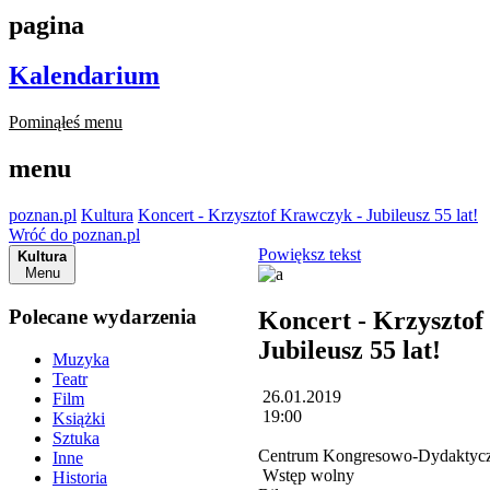
pagina
Kalendarium
Pominąłeś menu
menu
poznan.pl
Kultura
Koncert - Krzysztof Krawczyk - Jubileusz 55 lat!
Wróć do poznan.pl
Powiększ tekst
Kultura
Menu
Polecane wydarzenia
Koncert - Krzysztof
Jubileusz 55 lat!
Muzyka
Teatr
26.01.2019
Film
19:00
Książki
Sztuka
Centrum Kongresowo-Dydaktyczn
Inne
Wstęp wolny
Historia