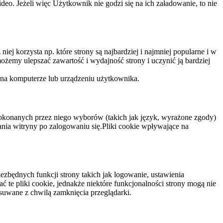
eo. Jeżeli więc Użytkownik nie godzi się na ich załadowanie, to nie
niej korzysta np. które strony są najbardziej i najmniej popularne i w
żemy ulepszać zawartość i wydajność strony i uczynić ją bardziej
 na komputerze lub urządzeniu użytkownika.
dokonanych przez niego wyborów (takich jak język, wyrażone zgody)
wania witryny po zalogowaniu się.Pliki cookie wpływające na
ezbędnych funkcji strony takich jak logowanie, ustawienia
 te pliki cookie, jednakże niektóre funkcjonalności strony mogą nie
suwane z chwilą zamknięcia przeglądarki.