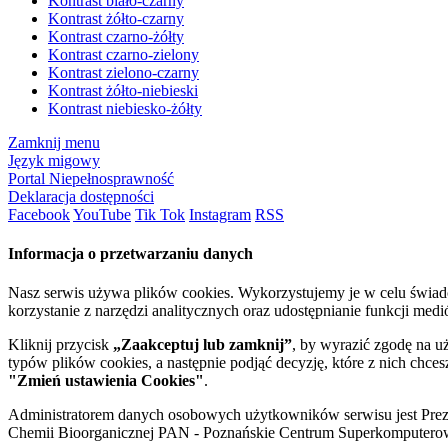
Kontrast biało-czarny
Kontrast żółto-czarny
Kontrast czarno-żółty
Kontrast czarno-zielony
Kontrast zielono-czarny
Kontrast żółto-niebieski
Kontrast niebiesko-żółty
Zamknij menu
Język migowy
Portal Niepełnosprawność
Deklaracja dostępności
Facebook
YouTube
Tik Tok
Instagram
RSS
Informacja o przetwarzaniu danych
Nasz serwis używa plików cookies. Wykorzystujemy je w celu świa
korzystanie z narzędzi analitycznych oraz udostępnianie funkcji me
Kliknij przycisk
„Zaakceptuj lub zamknij”
, by wyrazić zgodę na u
typów plików cookies, a następnie podjąć decyzję, które z nich chce
"Zmień ustawienia Cookies"
.
Administratorem danych osobowych użytkowników serwisu jest Prezyd
Chemii Bioorganicznej PAN - Poznańskie Centrum Superkomputerow