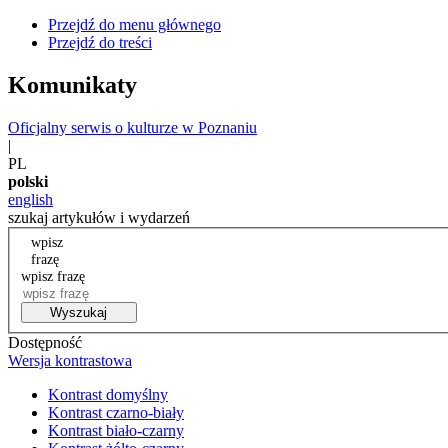
Przejdź do menu głównego
Przejdź do treści
Komunikaty
Oficjalny serwis o kulturze w Poznaniu
|
PL
polski
english
szukaj artykułów i wydarzeń
wpisz
frazę
wpisz frazę
Wyszukaj
Dostępność
Wersja kontrastowa
Kontrast domyślny
Kontrast czarno-biały
Kontrast biało-czarny