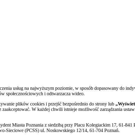
dczenia usług na najwyższym poziomie, w sposób dopasowany do indy
diów społecznościowych i odtwarzacza wideo.
żywanie plików cookies i przejść bezpośrednio do strony lub
„Wyświetl
sz zaakceptować. W każdej chwili istnieje możliwość zarządzania ustaw
ent Miasta Poznania z siedzibą przy Placu Kolegiackim 17, 61-841 P
o-Sieciowe (PCSS) ul. Noskowskiego 12/14, 61-704 Poznań.