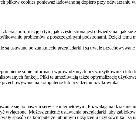
ych plików cookies ponieważ ładowane są dopiero przy odtwarzaniu wid
ierają informację o tym, jak często strona jest odwiedzana i jak się z 
ntyfikowaniu problemów z poszczególnymi podstronami. Dzięki temu mo
 nie są usuwane po zamknięciu przeglądarki i są trwale przechowywane
rzypomnienie sobie informacji wprowadzonych przez użytkownika lub 
nalizowanych funkcji. Pliki te umożliwiają także optymalizację użytko
ale przechowywane na komputerze lub urządzeniu użytkownika.
szanie się po naszym serwisie internetowym. Pozwalają na działanie ni
yć wyłączone. Możesz zmienić ustawienia przeglądarki, aby zablokować
trwały sposób na komputerze lub innym urządzeniu użytkownika i są u