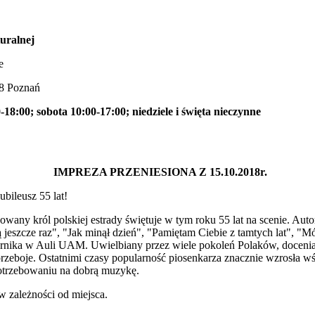
uralnej
e
28 Poznań
-18:00; sobota 10:00-17:00; niedziele i święta nieczynne
IMPREZA PRZENIESIONA Z 15.10.2018r.
eusz 55 lat!
any król polskiej estrady świętuje w tym roku 55 lat na scenie. Auto
 jeszcze raz", "Jak minął dzień", "Pamiętam Ciebie z tamtych lat", "M
ernika w Auli UAM. Uwielbiany przez wiele pokoleń Polaków, docenia
zeboje. Ostatnimi czasy popularność piosenkarza znacznie wzrosła wś
trzebowaniu na dobrą muzykę.
w zależności od miejsca.