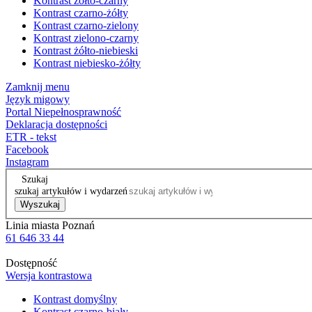
Kontrast żółto-czarny
Kontrast czarno-żółty
Kontrast czarno-zielony
Kontrast zielono-czarny
Kontrast żółto-niebieski
Kontrast niebiesko-żółty
Zamknij menu
Język migowy
Portal Niepełnosprawność
Deklaracja dostępności
ETR - tekst
Facebook
Instagram
Szukaj
szukaj artykułów i wydarzeń
Wyszukaj
Linia miasta Poznań
61 646 33 44
Dostępność
Wersja kontrastowa
Kontrast domyślny
Kontrast czarno-biały