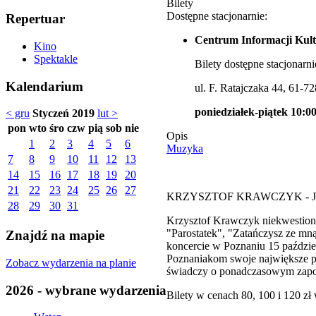
Bilety
Dostępne stacjonarnie:
Repertuar
Centrum Informacji Kult
Kino
Spektakle
Bilety dostępne stacjonarni
Kalendarium
ul. F. Ratajczaka 44, 61-7
poniedziałek-piątek 10:00
< gru
Styczeń 2019
lut >
pon
wto
śro
czw
pią
sob
nie
Opis
1
2
3
4
5
6
Muzyka
7
8
9
10
11
12
13
14
15
16
17
18
19
20
21
22
23
24
25
26
27
KRZYSZTOF KRAWCZYK - Jubil
28
29
30
31
Krzysztof Krawczyk niekwestionow
"Parostatek", "Zatańczysz ze mną
Znajdź na mapie
koncercie w Poznaniu 15 paździ
Poznaniakom swoje największe pr
Zobacz wydarzenia na planie
świadczy o ponadczasowym zapo
2026 - wybrane wydarzenia
Bilety w cenach 80, 100 i 120 zł 