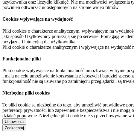
użytkownika oraz liczydło kliknięć. Nie ma możliwości wyłączenia t
powinien odtwarzać udostępnionych na stronie wideo filmów.
Cookies wpływające na wydajność
Pliki cookies o charakterze analitycznym, wpływającym na wydajność zb
jaki sposób Użytkownicy poruszają się po serwisie. Pomagają w ide
przyjazną i intuicyjną dla użytkownika.
Pliki cookie o charakterze analitycznym i wpływające na wydajność
Funkcjonalne pliki
Pliki cookie wpływające na funkcjonalność umożliwiają witrynie p
i mają na celu umożliwienie korzystania z lepszych i bardziej sperso
funkcjonalność nie są usuwane po zamknięciu przeglądarki i są trw
Niezbędne pliki cookies
Te pliki cookie są niezbędne do tego, aby umożliwić prawidłowe poru
preferencji prywatności lub zapewnienie bezpieczeństwa i nie mogą b
działać poprawnie. Niezbędne pliki cookie nie są przechowywane w 
Ustawienia
Zaakceptuj