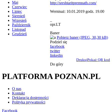
Maj
http://sreshtaritpremnath.com/
Czerwiec
Wernisaż: 10.01.2019 godz. 19.00
Lipiec
Sierpień
_
Wrzesień
opr.LT
Październik
Listopad
Baner
Grudzień
Pobierz baner (JPEG, 30,30 kB)
Podziel się
facebook
twitter
linkedin
Drukuj
Pokaż QR kod
Do góry
PLATFORMA POZNAN.PL
O nas
Kontakt
Deklaracja dostępności
Polityka prywatności
Facebook