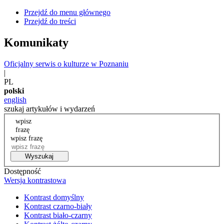
Przejdź do menu głównego
Przejdź do treści
Komunikaty
Oficjalny serwis o kulturze w Poznaniu
|
PL
polski
english
szukaj artykułów i wydarzeń
wpisz
frazę
wpisz frazę
Wyszukaj
Dostępność
Wersja kontrastowa
Kontrast domyślny
Kontrast czarno-biały
Kontrast biało-czarny