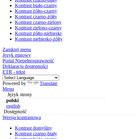
Kontrast biało-czarny
Kontrast żółto-czarny
Kontrast czarno-żółty
Kontrast czarno-zielony
Kontrast zielono-czarny
Kontrast żółto-niebieski
Kontrast niebiesko-żółty
Zamknij menu
Język migowy
Portal Niepełnosprawność
Deklaracja dostępności
ETR - tekst
Powered by
Translate
Menu
Język strony
polski
english
Dostępność
Wersja kontrastowa
Kontrast domyślny
Kontrast czarno-biały