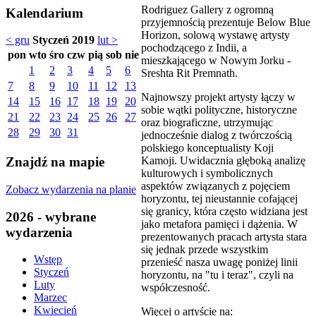
Rodriguez Gallery z ogromną
Kalendarium
przyjemnością prezentuje Below Blue
Horizon, solową wystawę artysty
< gru
Styczeń 2019
lut >
pochodzącego z Indii, a
pon
wto
śro
czw
pią
sob
nie
mieszkającego w Nowym Jorku -
1
2
3
4
5
6
Sreshta Rit Premnath.
7
8
9
10
11
12
13
Najnowszy projekt artysty łączy w
14
15
16
17
18
19
20
sobie wątki polityczne, historyczne
21
22
23
24
25
26
27
oraz biograficzne, utrzymując
28
29
30
31
jednocześnie dialog z twórczością
polskiego konceptualisty Koji
Kamoji. Uwidacznia głęboką analizę
Znajdź na mapie
kulturowych i symbolicznych
aspektów związanych z pojęciem
Zobacz wydarzenia na planie
horyzontu, tej nieustannie cofającej
się granicy, która często widziana jest
2026 - wybrane
jako metafora pamięci i dążenia. W
wydarzenia
prezentowanych pracach artysta stara
się jednak przede wszystkim
Wstęp
przenieść nasza uwagę poniżej linii
Styczeń
horyzontu, na "tu i teraz", czyli na
Luty
współczesność.
Marzec
Kwiecień
Więcej o artyście na: