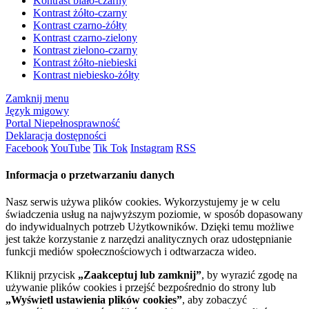
Kontrast biało-czarny
Kontrast żółto-czarny
Kontrast czarno-żółty
Kontrast czarno-zielony
Kontrast zielono-czarny
Kontrast żółto-niebieski
Kontrast niebiesko-żółty
Zamknij menu
Język migowy
Portal Niepełnosprawność
Deklaracja dostępności
Facebook
YouTube
Tik Tok
Instagram
RSS
Informacja o przetwarzaniu danych
Nasz serwis używa plików cookies. Wykorzystujemy je w celu
świadczenia usług na najwyższym poziomie, w sposób dopasowany
do indywidualnych potrzeb Użytkowników. Dzięki temu możliwe
jest także korzystanie z narzędzi analitycznych oraz udostępnianie
funkcji mediów społecznościowych i odtwarzacza wideo.
Kliknij przycisk
„Zaakceptuj lub zamknij”
, by wyrazić zgodę na
używanie plików cookies i przejść bezpośrednio do strony lub
„Wyświetl ustawienia plików cookies”
, aby zobaczyć