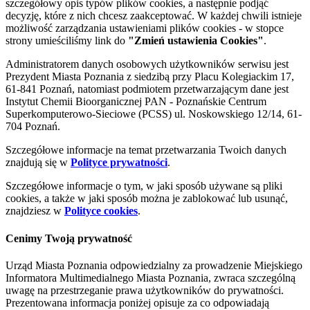
szczegółowy opis typów plików cookies, a następnie podjąć
decyzję, które z nich chcesz zaakceptować. W każdej chwili istnieje
możliwość zarządzania ustawieniami plików cookies - w stopce
strony umieściliśmy link do
"Zmień ustawienia Cookies"
.
Administratorem danych osobowych użytkowników serwisu jest
Prezydent Miasta Poznania z siedzibą przy Placu Kolegiackim 17,
61-841 Poznań, natomiast podmiotem przetwarzającym dane jest
Instytut Chemii Bioorganicznej PAN - Poznańskie Centrum
Superkomputerowo-Sieciowe (PCSS) ul. Noskowskiego 12/14, 61-
704 Poznań.
Szczegółowe informacje na temat przetwarzania Twoich danych
znajdują się w
Polityce prywatności
.
Szczegółowe informacje o tym, w jaki sposób używane są pliki
cookies, a także w jaki sposób można je zablokować lub usunąć,
znajdziesz w
Polityce cookies
.
Cenimy Twoją prywatność
Urząd Miasta Poznania odpowiedzialny za prowadzenie Miejskiego
Informatora Multimedialnego Miasta Poznania, zwraca szczególną
uwagę na przestrzeganie prawa użytkowników do prywatności.
Prezentowana informacja poniżej opisuje za co odpowiadają