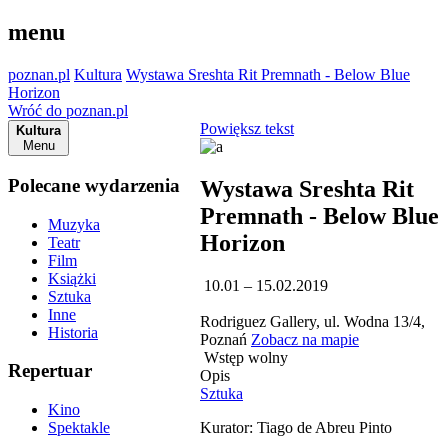
menu
poznan.pl
Kultura
Wystawa Sreshta Rit Premnath - Below Blue
Horizon
Wróć do poznan.pl
Powiększ tekst
Kultura
Menu
Polecane wydarzenia
Wystawa Sreshta Rit
Premnath - Below Blue
Muzyka
Horizon
Teatr
Film
Książki
10.01 – 15.02.2019
Sztuka
Inne
Rodriguez Gallery, ul. Wodna 13/4,
Historia
Poznań
Zobacz na mapie
Wstęp wolny
Repertuar
Opis
Sztuka
Kino
Kurator: Tiago de Abreu Pinto
Spektakle