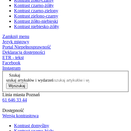
Kontrast żółto-czarny
Kontrast czarno-żółty
Kontrast czarno-zielony
Kontrast zielono-czarny
Kontrast żółto-niebieski
Kontrast niebiesko-żółty
Zamknij menu
Język migowy
Portal Niepełnosprawność
Deklaracja dostępności
ETR - tekst
Facebook
Instagram
Szukaj
szukaj artykułów i wydarzeń
Wyszukaj
Linia miasta Poznań
61 646 33 44
Dostępność
Wersja kontrastowa
Kontrast domyślny
Kontrast czarno-biały