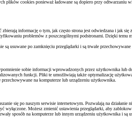
ych plików cookies ponieważ ładowane są dopiero przy odtwarzaniu wid
ierają informację o tym, jak często strona jest odwiedzana i jak się z 
ntyfikowaniu problemów z poszczególnymi podstronami. Dzięki temu mo
 nie są usuwane po zamknięciu przeglądarki i są trwale przechowywane
rzypomnienie sobie informacji wprowadzonych przez użytkownika lub 
nalizowanych funkcji. Pliki te umożliwiają także optymalizację użytko
ale przechowywane na komputerze lub urządzeniu użytkownika.
szanie się po naszym serwisie internetowym. Pozwalają na działanie ni
yć wyłączone. Możesz zmienić ustawienia przeglądarki, aby zablokować
trwały sposób na komputerze lub innym urządzeniu użytkownika i są u