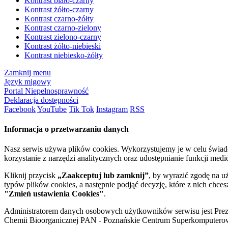
Kontrast biało-czarny
Kontrast żółto-czarny
Kontrast czarno-żółty
Kontrast czarno-zielony
Kontrast zielono-czarny
Kontrast żółto-niebieski
Kontrast niebiesko-żółty
Zamknij menu
Język migowy
Portal Niepełnosprawność
Deklaracja dostępności
Facebook
YouTube
Tik Tok
Instagram
RSS
Informacja o przetwarzaniu danych
Nasz serwis używa plików cookies. Wykorzystujemy je w celu świa
korzystanie z narzędzi analitycznych oraz udostępnianie funkcji me
Kliknij przycisk
„Zaakceptuj lub zamknij”
, by wyrazić zgodę na u
typów plików cookies, a następnie podjąć decyzję, które z nich chce
"Zmień ustawienia Cookies"
.
Administratorem danych osobowych użytkowników serwisu jest Prezyd
Chemii Bioorganicznej PAN - Poznańskie Centrum Superkomputerow