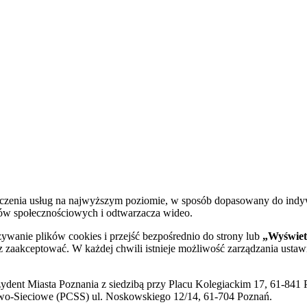
dczenia usług na najwyższym poziomie, w sposób dopasowany do indy
diów społecznościowych i odtwarzacza wideo.
żywanie plików cookies i przejść bezpośrednio do strony lub
„Wyświetl
sz zaakceptować. W każdej chwili istnieje możliwość zarządzania ustaw
ent Miasta Poznania z siedzibą przy Placu Kolegiackim 17, 61-841 P
o-Sieciowe (PCSS) ul. Noskowskiego 12/14, 61-704 Poznań.