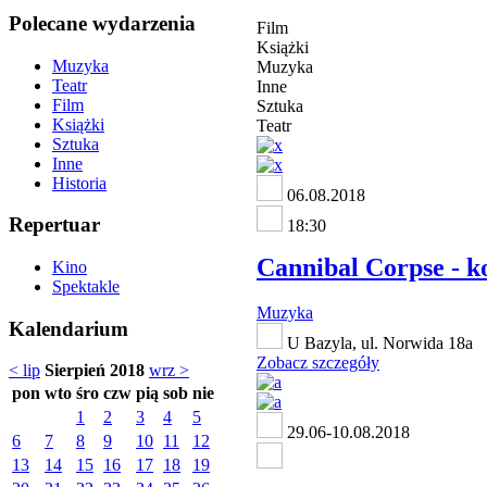
Polecane wydarzenia
Film
Książki
Muzyka
Muzyka
Teatr
Inne
Film
Sztuka
Książki
Teatr
Sztuka
Inne
Historia
06.08.2018
Repertuar
18:30
Cannibal Corpse - k
Kino
Spektakle
Muzyka
Kalendarium
U Bazyla, ul. Norwida 18a
Zobacz szczegóły
< lip
Sierpień 2018
wrz >
pon
wto
śro
czw
pią
sob
nie
1
2
3
4
5
29.06-10.08.2018
6
7
8
9
10
11
12
13
14
15
16
17
18
19