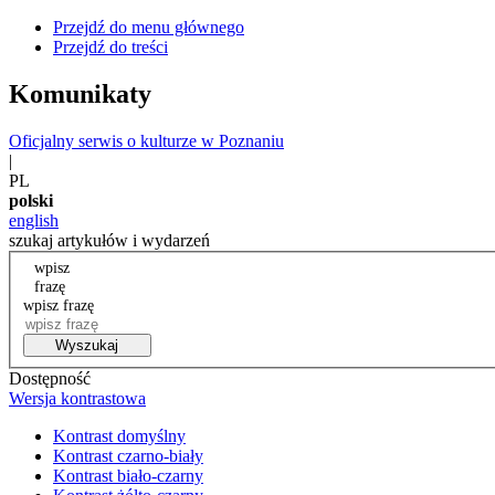
Przejdź do menu głównego
Przejdź do treści
Komunikaty
Oficjalny serwis o kulturze w Poznaniu
|
PL
polski
english
szukaj artykułów i wydarzeń
wpisz
frazę
wpisz frazę
Wyszukaj
Dostępność
Wersja kontrastowa
Kontrast domyślny
Kontrast czarno-biały
Kontrast biało-czarny