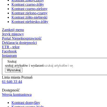
Kontrast żółto-czarny
Kontrast czarno-żółty
Kontrast czarno-zielony
Kontrast zielono-czarny
Kontrast żółto-niebieski
Kontrast niebiesko-żółty
Zamknij menu
Język migowy
Portal Niepełnosprawność
Deklaracja dostępności
ETR - tekst
Facebook
Instagram
Szukaj
szukaj artykułów i wydarzeń
Wyszukaj
Linia miasta Poznań
61 646 33 44
Dostępność
Wersja kontrastowa
Kontrast domyślny
Kontrast czarno-biały