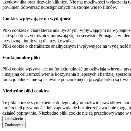
użytkownika oraz liczydło kliknięć. Nie ma możliwości wyłączenia t
powinien odtwarzać udostępnionych na stronie wideo filmów.
Cookies wpływające na wydajność
Pliki cookies o charakterze analitycznym, wpływającym na wydajność zb
jaki sposób Użytkownicy poruszają się po serwisie. Pomagają w ide
przyjazną i intuicyjną dla użytkownika.
Pliki cookie o charakterze analitycznym i wpływające na wydajność
Funkcjonalne pliki
Pliki cookie wpływające na funkcjonalność umożliwiają witrynie p
i mają na celu umożliwienie korzystania z lepszych i bardziej sperso
funkcjonalność nie są usuwane po zamknięciu przeglądarki i są trw
Niezbędne pliki cookies
Te pliki cookie są niezbędne do tego, aby umożliwić prawidłowe poru
preferencji prywatności lub zapewnienie bezpieczeństwa i nie mogą b
działać poprawnie. Niezbędne pliki cookie nie są przechowywane w 
Ustawienia
Zaakceptuj