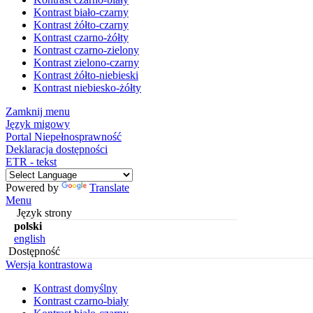
Kontrast biało-czarny
Kontrast żółto-czarny
Kontrast czarno-żółty
Kontrast czarno-zielony
Kontrast zielono-czarny
Kontrast żółto-niebieski
Kontrast niebiesko-żółty
Zamknij menu
Język migowy
Portal Niepełnosprawność
Deklaracja dostępności
ETR - tekst
Powered by
Translate
Menu
Język strony
polski
english
Dostępność
Wersja kontrastowa
Kontrast domyślny
Kontrast czarno-biały