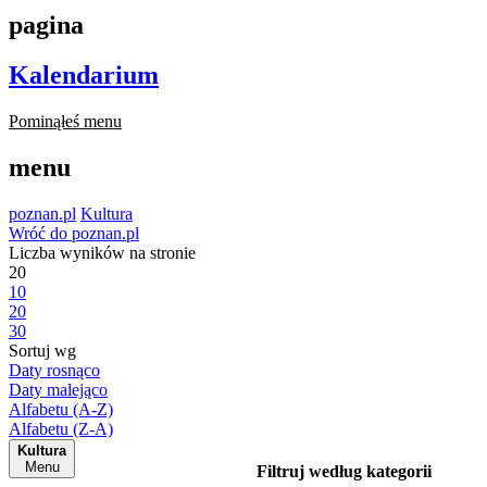
pagina
Kalendarium
Pominąłeś menu
menu
poznan.pl
Kultura
Wróć do poznan.pl
Liczba wyników na stronie
20
10
20
30
Sortuj wg
Daty rosnąco
Daty malejąco
Alfabetu (A-Z)
Alfabetu (Z-A)
Kultura
Menu
Filtruj według kategorii