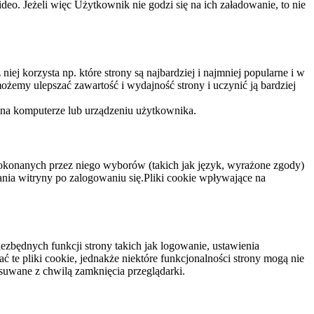
eo. Jeżeli więc Użytkownik nie godzi się na ich załadowanie, to nie
niej korzysta np. które strony są najbardziej i najmniej popularne i w
żemy ulepszać zawartość i wydajność strony i uczynić ją bardziej
 na komputerze lub urządzeniu użytkownika.
dokonanych przez niego wyborów (takich jak język, wyrażone zgody)
wania witryny po zalogowaniu się.Pliki cookie wpływające na
ezbędnych funkcji strony takich jak logowanie, ustawienia
 te pliki cookie, jednakże niektóre funkcjonalności strony mogą nie
suwane z chwilą zamknięcia przeglądarki.