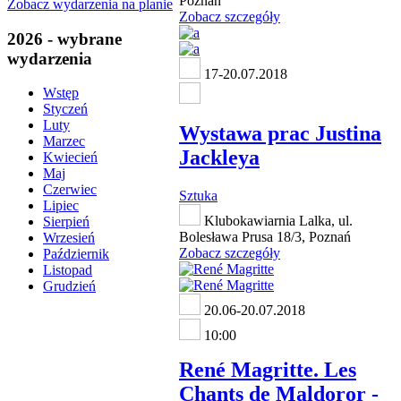
Poznań
Zobacz wydarzenia na planie
Zobacz szczegóły
2026 - wybrane
wydarzenia
17-20.07.2018
Wstęp
Styczeń
Luty
Wystawa prac Justina
Marzec
Jackleya
Kwiecień
Maj
Czerwiec
Sztuka
Lipiec
Klubokawiarnia Lalka, ul.
Sierpień
Bolesława Prusa 18/3, Poznań
Wrzesień
Zobacz szczegóły
Październik
Listopad
Grudzień
20.06-20.07.2018
10:00
René Magritte. Les
Chants de Maldoror -