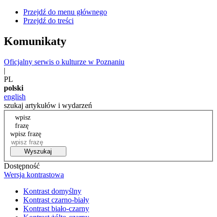
Przejdź do menu głównego
Przejdź do treści
Komunikaty
Oficjalny serwis o kulturze w Poznaniu
|
PL
polski
english
szukaj artykułów i wydarzeń
wpisz
frazę
wpisz frazę
Wyszukaj
Dostępność
Wersja kontrastowa
Kontrast domyślny
Kontrast czarno-biały
Kontrast biało-czarny