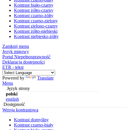
Kontrast biało-czarny
Kontrast żółto-czarny
Kontrast czarno-żółty
Kontrast czarno-zielony
Kontrast zielono-czarny
Kontrast żółto-niebieski
Kontrast niebiesko-żółty
Zamknij menu
Język migowy
Portal Niepełnosprawność
Deklaracja dostępności
ETR - tekst
Powered by
Translate
Menu
Język strony
polski
english
Dostępność
Wersja kontrastowa
Kontrast domyślny
Kontrast czarno-biały