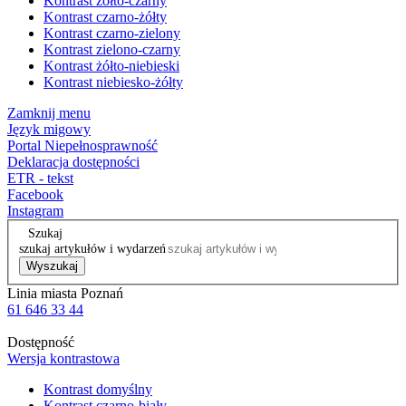
Kontrast żółto-czarny
Kontrast czarno-żółty
Kontrast czarno-zielony
Kontrast zielono-czarny
Kontrast żółto-niebieski
Kontrast niebiesko-żółty
Zamknij menu
Język migowy
Portal Niepełnosprawność
Deklaracja dostępności
ETR - tekst
Facebook
Instagram
Szukaj
szukaj artykułów i wydarzeń
Wyszukaj
Linia miasta Poznań
61 646 33 44
Dostępność
Wersja kontrastowa
Kontrast domyślny
Kontrast czarno-biały