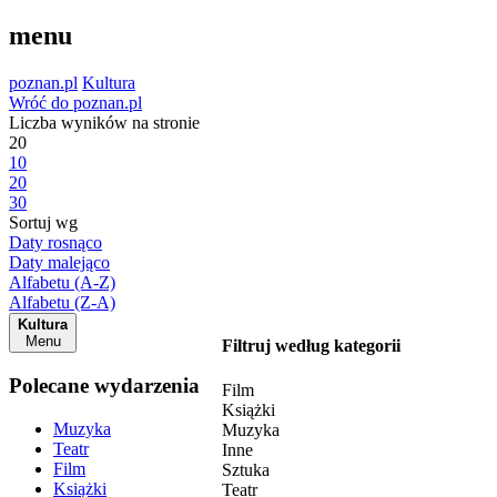
menu
poznan.pl
Kultura
Wróć do poznan.pl
Liczba wyników na stronie
20
10
20
30
Sortuj wg
Daty rosnąco
Daty malejąco
Alfabetu (A-Z)
Alfabetu (Z-A)
Kultura
Menu
Filtruj według kategorii
Polecane wydarzenia
Film
Książki
Muzyka
Muzyka
Teatr
Inne
Film
Sztuka
Książki
Teatr