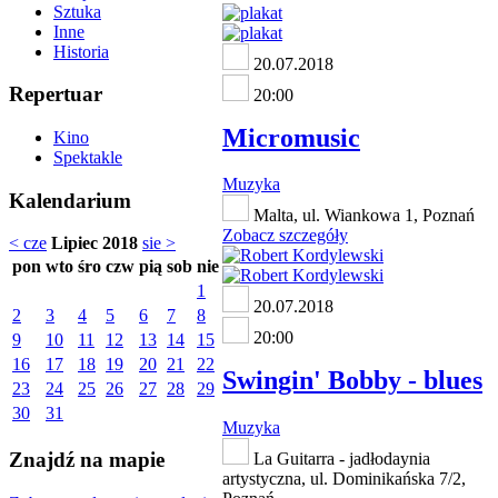
Sztuka
Inne
Historia
20.07.2018
Repertuar
20:00
Micromusic
Kino
Spektakle
Muzyka
Kalendarium
Malta, ul. Wiankowa 1, Poznań
Zobacz szczegóły
< cze
Lipiec 2018
sie >
pon
wto
śro
czw
pią
sob
nie
1
20.07.2018
2
3
4
5
6
7
8
20:00
9
10
11
12
13
14
15
16
17
18
19
20
21
22
Swingin' Bobby - blues
23
24
25
26
27
28
29
30
31
Muzyka
Znajdź na mapie
La Guitarra - jadłodaynia
artystyczna, ul. Dominikańska 7/2,