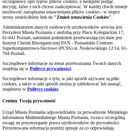
szczegółowy opis typów plików cookies, a następnie podjąć
decyzję, które z nich chcesz zaakceptować. W każdej chwili istnieje
możliwość zarządzania ustawieniami plików cookies - w stopce
strony umieściliśmy link do
"Zmień ustawienia Cookies"
.
Administratorem danych osobowych użytkowników serwisu jest
Prezydent Miasta Poznania z siedzibą przy Placu Kolegiackim 17,
61-841 Poznań, natomiast podmiotem przetwarzającym dane jest
Instytut Chemii Bioorganicznej PAN - Poznańskie Centrum
Superkomputerowo-Sieciowe (PCSS) ul. Noskowskiego 12/14, 61-
704 Poznań.
Szczegółowe informacje na temat przetwarzania Twoich danych
znajdują się w
Polityce prywatności
.
Szczegółowe informacje o tym, w jaki sposób używane są pliki
cookies, a także w jaki sposób można je zablokować lub usunąć,
znajdziesz w
Polityce cookies
.
Cenimy Twoją prywatność
Urząd Miasta Poznania odpowiedzialny za prowadzenie Miejskiego
Informatora Multimedialnego Miasta Poznania, zwraca szczególną
uwagę na przestrzeganie prawa użytkowników do prywatności.
Prezentowana informacja poniżej opisuje za co odpowiadają