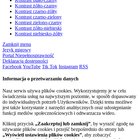
Kontrast biało-czarny
Kontrast żółto-czarny
Kontrast czarno-żółty
Kontrast czarno-zielony
Kontrast zielono-czarny
Kontrast żółto-niebieski
Kontrast niebiesko-żółty
Zamknij menu
Język migowy
Portal Niepełnosprawność
Deklaracja dostępności
Facebook
YouTube
Tik Tok
Instagram
RSS
Informacja o przetwarzaniu danych
Nasz serwis używa plików cookies. Wykorzystujemy je w celu
świadczenia usług na najwyższym poziomie, w sposób dopasowany
do indywidualnych potrzeb Użytkowników. Dzięki temu możliwe
jest także korzystanie z narzędzi analitycznych oraz udostępnianie
funkcji mediów społecznościowych i odtwarzacza wideo.
Kliknij przycisk
„Zaakceptuj lub zamknij”
, by wyrazić zgodę na
używanie plików cookies i przejść bezpośrednio do strony lub
„Wyświetl ustawienia plików cookies”
, aby zobaczyć