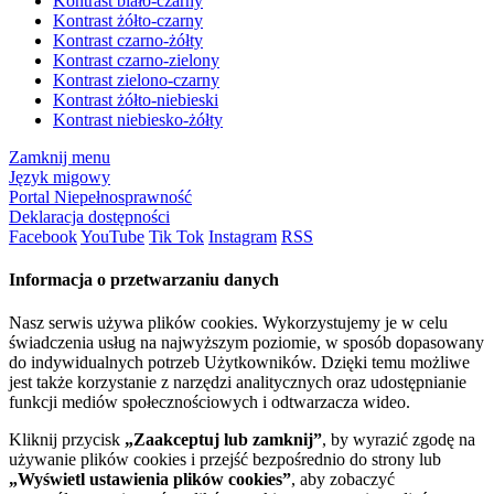
Kontrast biało-czarny
Kontrast żółto-czarny
Kontrast czarno-żółty
Kontrast czarno-zielony
Kontrast zielono-czarny
Kontrast żółto-niebieski
Kontrast niebiesko-żółty
Zamknij menu
Język migowy
Portal Niepełnosprawność
Deklaracja dostępności
Facebook
YouTube
Tik Tok
Instagram
RSS
Informacja o przetwarzaniu danych
Nasz serwis używa plików cookies. Wykorzystujemy je w celu
świadczenia usług na najwyższym poziomie, w sposób dopasowany
do indywidualnych potrzeb Użytkowników. Dzięki temu możliwe
jest także korzystanie z narzędzi analitycznych oraz udostępnianie
funkcji mediów społecznościowych i odtwarzacza wideo.
Kliknij przycisk
„Zaakceptuj lub zamknij”
, by wyrazić zgodę na
używanie plików cookies i przejść bezpośrednio do strony lub
„Wyświetl ustawienia plików cookies”
, aby zobaczyć