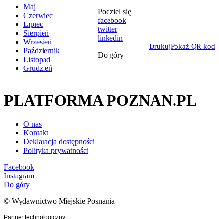
Maj
Podziel się
Czerwiec
facebook
Lipiec
twitter
Sierpień
linkedin
Wrzesień
Drukuj
Pokaż QR kod
Październik
Do góry
Listopad
Grudzień
PLATFORMA POZNAN.PL
O nas
Kontakt
Deklaracja dostępności
Polityka prywatności
Facebook
Instagram
Do góry
© Wydawnictwo Miejskie Posnania
Partner technologiczny: