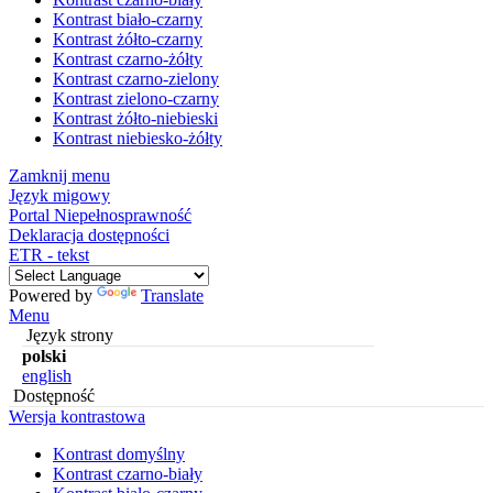
Kontrast biało-czarny
Kontrast żółto-czarny
Kontrast czarno-żółty
Kontrast czarno-zielony
Kontrast zielono-czarny
Kontrast żółto-niebieski
Kontrast niebiesko-żółty
Zamknij menu
Język migowy
Portal Niepełnosprawność
Deklaracja dostępności
ETR - tekst
Powered by
Translate
Menu
Język strony
polski
english
Dostępność
Wersja kontrastowa
Kontrast domyślny
Kontrast czarno-biały