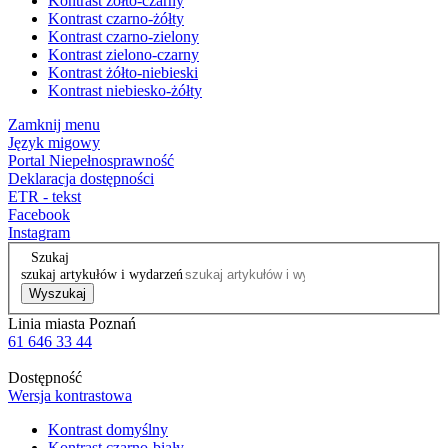
Kontrast żółto-czarny
Kontrast czarno-żółty
Kontrast czarno-zielony
Kontrast zielono-czarny
Kontrast żółto-niebieski
Kontrast niebiesko-żółty
Zamknij menu
Język migowy
Portal Niepełnosprawność
Deklaracja dostępności
ETR - tekst
Facebook
Instagram
Szukaj
szukaj artykułów i wydarzeń
Wyszukaj
Linia miasta Poznań
61 646 33 44
Dostępność
Wersja kontrastowa
Kontrast domyślny
Kontrast czarno-biały