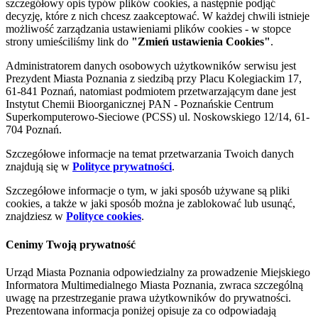
szczegółowy opis typów plików cookies, a następnie podjąć
decyzję, które z nich chcesz zaakceptować. W każdej chwili istnieje
możliwość zarządzania ustawieniami plików cookies - w stopce
strony umieściliśmy link do
"Zmień ustawienia Cookies"
.
Administratorem danych osobowych użytkowników serwisu jest
Prezydent Miasta Poznania z siedzibą przy Placu Kolegiackim 17,
61-841 Poznań, natomiast podmiotem przetwarzającym dane jest
Instytut Chemii Bioorganicznej PAN - Poznańskie Centrum
Superkomputerowo-Sieciowe (PCSS) ul. Noskowskiego 12/14, 61-
704 Poznań.
Szczegółowe informacje na temat przetwarzania Twoich danych
znajdują się w
Polityce prywatności
.
Szczegółowe informacje o tym, w jaki sposób używane są pliki
cookies, a także w jaki sposób można je zablokować lub usunąć,
znajdziesz w
Polityce cookies
.
Cenimy Twoją prywatność
Urząd Miasta Poznania odpowiedzialny za prowadzenie Miejskiego
Informatora Multimedialnego Miasta Poznania, zwraca szczególną
uwagę na przestrzeganie prawa użytkowników do prywatności.
Prezentowana informacja poniżej opisuje za co odpowiadają