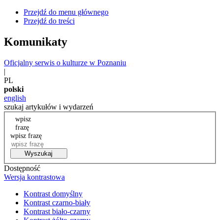
Przejdź do menu głównego
Przejdź do treści
Komunikaty
Oficjalny serwis o kulturze w Poznaniu
|
PL
polski
english
szukaj artykułów i wydarzeń
wpisz
frazę
wpisz frazę
Wyszukaj
Dostępność
Wersja kontrastowa
Kontrast domyślny
Kontrast czarno-biały
Kontrast biało-czarny