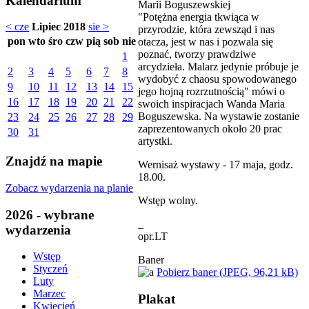
Kalendarium
Marii Boguszewskiej
"Potężna energia tkwiąca w
< cze
Lipiec 2018
sie >
przyrodzie, która zewsząd i nas
pon
wto
śro
czw
pią
sob
nie
otacza, jest w nas i pozwala się
poznać, tworzy prawdziwe
1
arcydzieła. Malarz jedynie próbuje je
2
3
4
5
6
7
8
wydobyć z chaosu spowodowanego
9
10
11
12
13
14
15
jego hojną rozrzutnością" mówi o
16
17
18
19
20
21
22
swoich inspiracjach Wanda Maria
Boguszewska. Na wystawie zostanie
23
24
25
26
27
28
29
zaprezentowanych około 20 prac
30
31
artystki.
Znajdź na mapie
Wernisaż wystawy - 17 maja, godz.
18.00.
Zobacz wydarzenia na planie
Wstęp wolny.
2026 - wybrane
_
wydarzenia
opr.LT
Wstęp
Baner
Styczeń
Pobierz baner (JPEG, 96,21 kB)
Luty
Marzec
Plakat
Kwiecień