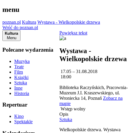
menu
poznan.pl
Kultura
Wystawa - Wielkopolskie drzewa
Wróć do poznan.pl
Powiększ tekst
Kultura
Menu
Polecane wydarzenia
Wystawa -
Wielkopolskie drzewa
Muzyka
Teatr
17.05 – 31.08.2018
Film
18:00
Książki
Sztuka
Biblioteka Raczyńskich, Pracownia-
Inne
Muzeum J.I. Kraszewskiego, ul.
Historia
Wroniecka 14, Poznań
Zobacz na
mapie
Repertuar
Wstęp wolny
Opis
Kino
Sztuka
Spektakle
Wielkopolskie drzewa. Wystawa