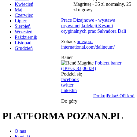
Magritte) - 35 zl normalny, 25
Kwiecień
zl ulgowy
Maj
Czerwiec
Prace Dizajnowe - wystawa
Lipiec
prywatnej kolekcji Kesauri
Sierpień
oryginalnych prac Salvadora Dali
Wrzesień
Październik
Zobacz
artexpo-
Listopad
international.com/dalineum/
Grudzień
Baner
Pobierz baner
(JPEG, 83,06 kB)
Podziel się
facebook
twitter
linkedin
Drukuj
Pokaż QR kod
Do góry
PLATFORMA POZNAN.PL
O nas
Kontakt