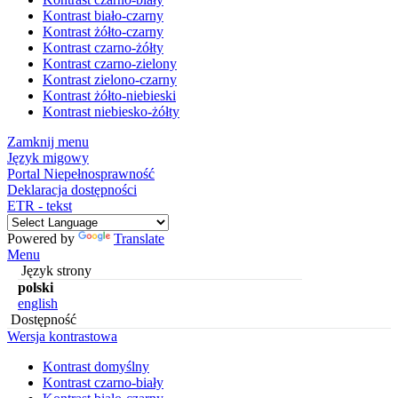
Kontrast biało-czarny
Kontrast żółto-czarny
Kontrast czarno-żółty
Kontrast czarno-zielony
Kontrast zielono-czarny
Kontrast żółto-niebieski
Kontrast niebiesko-żółty
Zamknij menu
Język migowy
Portal Niepełnosprawność
Deklaracja dostępności
ETR - tekst
Powered by
Translate
Menu
Język strony
polski
english
Dostępność
Wersja kontrastowa
Kontrast domyślny
Kontrast czarno-biały