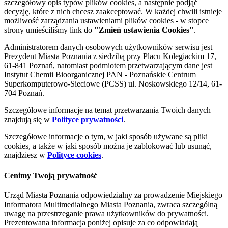
szczegółowy opis typów plików cookies, a następnie podjąć
decyzję, które z nich chcesz zaakceptować. W każdej chwili istnieje
możliwość zarządzania ustawieniami plików cookies - w stopce
strony umieściliśmy link do
"Zmień ustawienia Cookies"
.
Administratorem danych osobowych użytkowników serwisu jest
Prezydent Miasta Poznania z siedzibą przy Placu Kolegiackim 17,
61-841 Poznań, natomiast podmiotem przetwarzającym dane jest
Instytut Chemii Bioorganicznej PAN - Poznańskie Centrum
Superkomputerowo-Sieciowe (PCSS) ul. Noskowskiego 12/14, 61-
704 Poznań.
Szczegółowe informacje na temat przetwarzania Twoich danych
znajdują się w
Polityce prywatności
.
Szczegółowe informacje o tym, w jaki sposób używane są pliki
cookies, a także w jaki sposób można je zablokować lub usunąć,
znajdziesz w
Polityce cookies
.
Cenimy Twoją prywatność
Urząd Miasta Poznania odpowiedzialny za prowadzenie Miejskiego
Informatora Multimedialnego Miasta Poznania, zwraca szczególną
uwagę na przestrzeganie prawa użytkowników do prywatności.
Prezentowana informacja poniżej opisuje za co odpowiadają