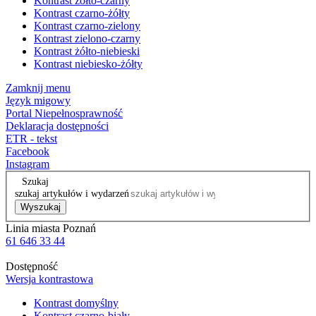
Kontrast żółto-czarny
Kontrast czarno-żółty
Kontrast czarno-zielony
Kontrast zielono-czarny
Kontrast żółto-niebieski
Kontrast niebiesko-żółty
Zamknij menu
Język migowy
Portal Niepełnosprawność
Deklaracja dostępności
ETR - tekst
Facebook
Instagram
Szukaj
szukaj artykułów i wydarzeń
Wyszukaj
Linia miasta Poznań
61 646 33 44
Dostępność
Wersja kontrastowa
Kontrast domyślny
Kontrast czarno-biały