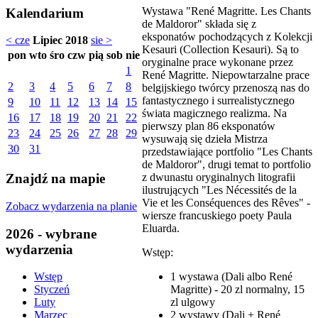
Wystawa "René Magritte. Les Chants
Kalendarium
de Maldoror" składa się z
eksponatów pochodzących z Kolekcji
< cze
Lipiec 2018
sie >
Kesauri (Collection Kesauri). Są to
pon
wto
śro
czw
pią
sob
nie
oryginalne prace wykonane przez
1
René Magritte. Niepowtarzalne prace
2
3
4
5
6
7
8
belgijskiego twórcy przenoszą nas do
fantastycznego i surrealistycznego
9
10
11
12
13
14
15
świata magicznego realizma. Na
16
17
18
19
20
21
22
pierwszy plan 86 eksponatów
23
24
25
26
27
28
29
wysuwają się dzieła Mistrza
30
31
przedstawiające portfolio "Les Chants
de Maldoror", drugi temat to portfolio
z dwunastu oryginalnych litografii
Znajdź na mapie
ilustrujących "Les Nécessités de la
Vie et les Conséquences des Rêves" -
Zobacz wydarzenia na planie
wiersze francuskiego poety Paula
Eluarda.
2026 - wybrane
wydarzenia
Wstęp:
1 wystawa (Dali albo René
Wstęp
Magritte) - 20 zl normalny, 15
Styczeń
zl ulgowy
Luty
2 wystawy (Dali + René
Marzec