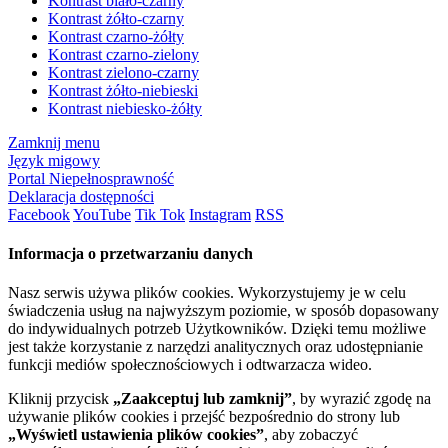
Kontrast biało-czarny
Kontrast żółto-czarny
Kontrast czarno-żółty
Kontrast czarno-zielony
Kontrast zielono-czarny
Kontrast żółto-niebieski
Kontrast niebiesko-żółty
Zamknij menu
Język migowy
Portal Niepełnosprawność
Deklaracja dostępności
Facebook
YouTube
Tik Tok
Instagram
RSS
Informacja o przetwarzaniu danych
Nasz serwis używa plików cookies. Wykorzystujemy je w celu
świadczenia usług na najwyższym poziomie, w sposób dopasowany
do indywidualnych potrzeb Użytkowników. Dzięki temu możliwe
jest także korzystanie z narzędzi analitycznych oraz udostępnianie
funkcji mediów społecznościowych i odtwarzacza wideo.
Kliknij przycisk
„Zaakceptuj lub zamknij”
, by wyrazić zgodę na
używanie plików cookies i przejść bezpośrednio do strony lub
„Wyświetl ustawienia plików cookies”
, aby zobaczyć