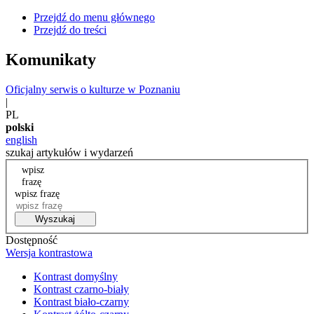
Przejdź do menu głównego
Przejdź do treści
Komunikaty
Oficjalny serwis o kulturze w Poznaniu
|
PL
polski
english
szukaj artykułów i wydarzeń
wpisz
frazę
wpisz frazę
Wyszukaj
Dostępność
Wersja kontrastowa
Kontrast domyślny
Kontrast czarno-biały
Kontrast biało-czarny