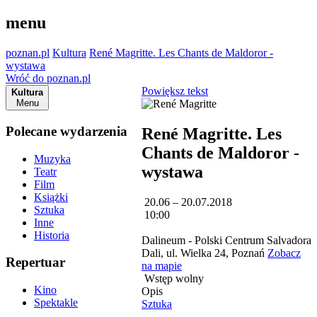
menu
poznan.pl
Kultura
René Magritte. Les Chants de Maldoror -
wystawa
Wróć do poznan.pl
Powiększ tekst
Kultura
Menu
Polecane wydarzenia
René Magritte. Les
Chants de Maldoror -
Muzyka
wystawa
Teatr
Film
Książki
20.06 – 20.07.2018
Sztuka
10:00
Inne
Historia
Dalineum - Polski Centrum Salvadora
Dali, ul. Wielka 24, Poznań
Zobacz
Repertuar
na mapie
Wstęp wolny
Kino
Opis
Spektakle
Sztuka