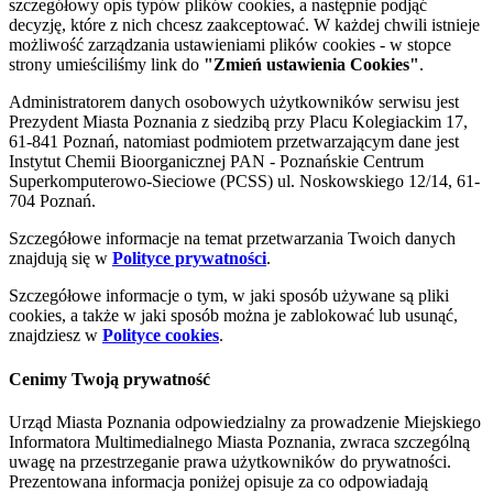
szczegółowy opis typów plików cookies, a następnie podjąć
decyzję, które z nich chcesz zaakceptować. W każdej chwili istnieje
możliwość zarządzania ustawieniami plików cookies - w stopce
strony umieściliśmy link do
"Zmień ustawienia Cookies"
.
Administratorem danych osobowych użytkowników serwisu jest
Prezydent Miasta Poznania z siedzibą przy Placu Kolegiackim 17,
61-841 Poznań, natomiast podmiotem przetwarzającym dane jest
Instytut Chemii Bioorganicznej PAN - Poznańskie Centrum
Superkomputerowo-Sieciowe (PCSS) ul. Noskowskiego 12/14, 61-
704 Poznań.
Szczegółowe informacje na temat przetwarzania Twoich danych
znajdują się w
Polityce prywatności
.
Szczegółowe informacje o tym, w jaki sposób używane są pliki
cookies, a także w jaki sposób można je zablokować lub usunąć,
znajdziesz w
Polityce cookies
.
Cenimy Twoją prywatność
Urząd Miasta Poznania odpowiedzialny za prowadzenie Miejskiego
Informatora Multimedialnego Miasta Poznania, zwraca szczególną
uwagę na przestrzeganie prawa użytkowników do prywatności.
Prezentowana informacja poniżej opisuje za co odpowiadają