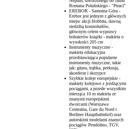
Neptun, stworzonego do filmu
Romana Polańskiego - "Piraci"
EREBOR - Samotna Góra -
Erebor jest jednym z głównych
miejsc akcji Hobbita, dawną
siedzibą krasnoludów,
głównym celem wyprawy
bohaterów książki - makieta o
wysokości 205 cm
Instrumenty muzyczne -
makieta edukacyjna
przedstawiająca popularne
instrumenty muzyczne, takie
jak: gitara, trąbka, perkusja,
akordeon i skrzypce
Szybkie koleje europejskie -
makiety kolejowe z jeżdżącymi
pociągami, a przede wszystkim
mierząca 10 m makieta ze
znanymi europejskimi
dworcami (Warszawa
Centralna, Gare du Nord i
Berliner Hauptbahnhof) oraz
autorskimi modelami znanych
pociągów Pendolino, TGV,