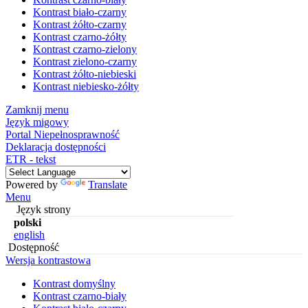
Kontrast biało-czarny
Kontrast żółto-czarny
Kontrast czarno-żółty
Kontrast czarno-zielony
Kontrast zielono-czarny
Kontrast żółto-niebieski
Kontrast niebiesko-żółty
Zamknij menu
Język migowy
Portal Niepełnosprawność
Deklaracja dostępności
ETR - tekst
Powered by
Translate
Menu
Język strony
polski
english
Dostępność
Wersja kontrastowa
Kontrast domyślny
Kontrast czarno-biały