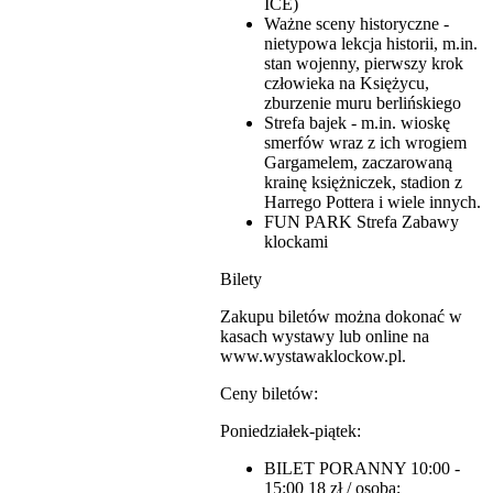
ICE)
Ważne sceny historyczne -
nietypowa lekcja historii, m.in.
stan wojenny, pierwszy krok
człowieka na Księżycu,
zburzenie muru berlińskiego
Strefa bajek - m.in. wioskę
smerfów wraz z ich wrogiem
Gargamelem, zaczarowaną
krainę księżniczek, stadion z
Harrego Pottera i wiele innych.
FUN PARK Strefa Zabawy
klockami
Bilety
Zakupu biletów można dokonać w
kasach wystawy lub online na
www.wystawaklockow.pl.
Ceny biletów:
Poniedziałek-piątek:
BILET PORANNY 10:00 -
15:00 18 zł / osoba;