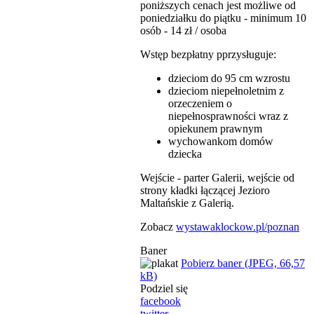
poniższych cenach jest możliwe od
poniedziałku do piątku - minimum 10
osób - 14 zł / osoba
Wstęp bezpłatny pprzysługuje:
dzieciom do 95 cm wzrostu
dzieciom niepełnoletnim z
orzeczeniem o
niepełnosprawności wraz z
opiekunem prawnym
wychowankom domów
dziecka
Wejście - parter Galerii, wejście od
strony kładki łączącej Jezioro
Maltańskie z Galerią.
Zobacz
wystawaklockow.pl/poznan
Baner
Pobierz baner (JPEG, 66,57
kB)
Podziel się
facebook
twitter