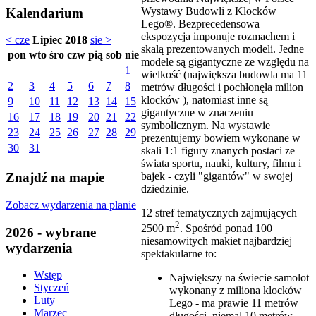
Wystawy Budowli z Klocków
Kalendarium
Lego®. Bezprecedensowa
ekspozycja imponuje rozmachem i
< cze
Lipiec 2018
sie >
skalą prezentowanych modeli. Jedne
pon
wto
śro
czw
pią
sob
nie
modele są gigantyczne ze względu na
1
wielkość (największa budowla ma 11
2
3
4
5
6
7
8
metrów długości i pochłonęła milion
klocków ), natomiast inne są
9
10
11
12
13
14
15
gigantyczne w znaczeniu
16
17
18
19
20
21
22
symbolicznym. Na wystawie
23
24
25
26
27
28
29
prezentujemy bowiem wykonane w
30
31
skali 1:1 figury znanych postaci ze
świata sportu, nauki, kultury, filmu i
bajek - czyli "gigantów" w swojej
Znajdź na mapie
dziedzinie.
Zobacz wydarzenia na planie
12 stref tematycznych zajmujących
2­­­
2500 m
. Spośród ponad 100
2026 - wybrane
niesamowitych makiet najbardziej
wydarzenia
spektakularne to:
Wstęp
Największy na świecie samolot
Styczeń
wykonany z miliona klocków
Luty
Lego - ma prawie 11 metrów
Marzec
długości, niemal 10 metrów