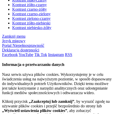
Kontrast biało-czarny
Kontrast żółto-czarny
Kontrast czarno-żółty
Kontrast czarno-zielony
Kontrast zielono-czarny
Kontrast żółto-niebieski
Kontrast niebiesko-żółty
Zamknij menu
Język migowy
Portal Niepełnosprawność
Deklaracja dostępności
Facebook
YouTube
Tik Tok
Instagram
RSS
Informacja o przetwarzaniu danych
Nasz serwis używa plików cookies. Wykorzystujemy je w celu
świadczenia usług na najwyższym poziomie, w sposób dopasowany
do indywidualnych potrzeb Użytkowników. Dzięki temu możliwe
jest także korzystanie z narzędzi analitycznych oraz udostępnianie
funkcji mediów społecznościowych i odtwarzacza wideo.
Kliknij przycisk
„Zaakceptuj lub zamknij”
, by wyrazić zgodę na
używanie plików cookies i przejść bezpośrednio do strony lub
„Wyświetl ustawienia plików cookies”
, aby zobaczyć