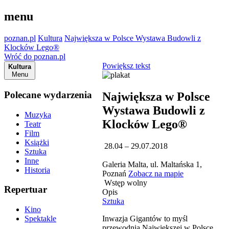
menu
poznan.pl
Kultura
Największa w Polsce Wystawa Budowli z
Klocków Lego®
Wróć do poznan.pl
Powiększ tekst
Kultura
Menu
Polecane wydarzenia
Największa w Polsce
Wystawa Budowli z
Muzyka
Klocków Lego®
Teatr
Film
Książki
28.04 – 29.07.2018
Sztuka
Inne
Galeria Malta, ul. Maltańska 1,
Historia
Poznań
Zobacz na mapie
Wstęp wolny
Repertuar
Opis
Sztuka
Kino
Inwazja Gigantów to myśl
Spektakle
przewodnia Największej w Polsce