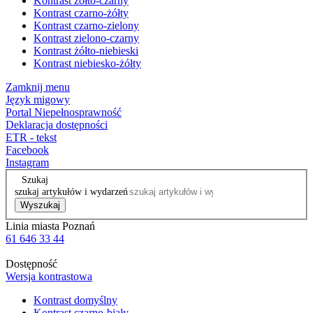
Kontrast żółto-czarny
Kontrast czarno-żółty
Kontrast czarno-zielony
Kontrast zielono-czarny
Kontrast żółto-niebieski
Kontrast niebiesko-żółty
Zamknij menu
Język migowy
Portal Niepełnosprawność
Deklaracja dostępności
ETR - tekst
Facebook
Instagram
Szukaj
szukaj artykułów i wydarzeń
Wyszukaj
Linia miasta Poznań
61 646 33 44
Dostępność
Wersja kontrastowa
Kontrast domyślny
Kontrast czarno-biały