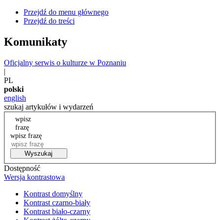
Przejdź do menu głównego
Przejdź do treści
Komunikaty
Oficjalny serwis o kulturze w Poznaniu
|
PL
polski
english
szukaj artykułów i wydarzeń
wpisz
frazę
wpisz frazę
Wyszukaj
Dostępność
Wersja kontrastowa
Kontrast domyślny
Kontrast czarno-biały
Kontrast biało-czarny