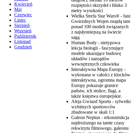
Kwiecień
rozpiętości skrzydeł i blisko 3
Maj
metry wysokości
Czerwiec
Wielka Strefa Star Wars® - fani
Lipiec
Gwiezdnych Wojen znajdą tam
Sierpień
ponad 100 modeli związanych
Wrzesień
z najsłynniejszą na świecie
Październik
sagą
Listopad
Human Body - nietypowa
Grudzień
lekcja biologii - fascynujące
modele ukazujące budowę
układów i narządów
wewnętrznych człowieka
Interaktywna Mapa Europy -
wykonana w całości z klocków
interaktywna, ogromna mapa
Europy pokazuje granice
państw, ich stolice, flagi, a
także księstwa europejskie.
Aleja Gwiazd Sportu - sylwetki
wybitnych sportowców
zbudowane w skali 1:1
Galeon Neptun - rekonstrukcja
najdroższego na tamte czasy
rekwizytu filmowego, galeonu